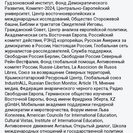
Гудзоновский институт, Фонд Демократического
Развития, Комитет-2024, Центрально-Европейский
университет, Центр восточноевропейских и
международных исследований, Общество Сторожевой
башни, Библии и трактатов Свидетелей Иеговы,
Гражданский Совет, Центр анализа европейской политики,
Академическая сеть Восточная Европа, Российский
комитет действия, РЭНД корпорейшн, Русская Америка за
демократию в России, Настоящая Россия, Глобальная сеть
журналистов-расследователей, Служба поддержки,
Свободная Россия Берлин, Свободная Россия Северный
Рейн-Вестфалия, Фонд глобальной помощи, Антивоенный
комитет России, Russie-Libertes, La Asocicion de Rusos
Libres, Союз за возвращение Северных территорий,
Крымскотатарский Ресурсный Центр, Глобальный союз
IndustriALL, Russian Election Monitor, Article 19, Мнение
медиа, Федерация анархического черного креста, Радио
Свободная Европа, Германское общество изучения
Восточной Европы, Фонд имени Фридриха Эберта, XZ
gGmbH, Мобильная академия поддержки гендерной
демократии и миротворчества, Форум имени Льва
Копелева, American Councils for International Education,
Cultural Vistas, Institute of International Education,
Антивоенное движение Антальи, Открытый диалог, Школа
международных отношений и государственной политики