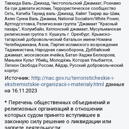
Тавхида Валь-Джихад, Чистопольский Джамаат, Рохнамо
ба суи давлати исломи, Террористическое сообщество
Сеть, Катиба Таухид валь-Джихад, Хайят Тахрир аш-Шам,
Ахлю Сунна Валь Джамаа, National Socialism/White Power,
Артподготовка, Религиозная группа “Джамаат “Красный
пахарь”, Колумбайн, Хатлонский джамаат, Мусульманская
религиозная группа п. Кушкуль г. Оренбург, Крымско-
татарский добровольческий батальон имени Номана
Челебиджихана, Азов, Партия исламского возрождения
Таджикистана, Народная самооборона, Дуббайский
джамаат, московская ячейка, Батал-Хаджи Белхороев,
Маньяки Культ Убийц, Молодёжь Которая Улыбается,
Легион Свобода России, Айдар, Русский добровольческий
корпус
Источник:
http://nac.gov.ru/terroristicheskie-i-
ekstremistskie-organizacii-i-materialy.html
данные
на
16.11.2023
* Перечень общественных объединений и
религиозных организаций в отношении
которых судом принято вступившее в
законную силу решение о ликвидации или
запрете деятельности: