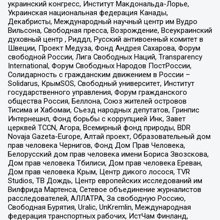
украинский конгресс, Институт Макдональда-Лорье,
Украинская национальная федерация Канады,
Декабристы, Международный научный центр им Вудро
Вильсона, Свободная пресса, Возрождение, Всеукраинский
духовный центр , Риддл, Русский антивоенный комитет в
Швеции, Проект Медуза, Фонд Андрея Сахарова, Форум
свободной России, Лига Свободных Наций, Transparеncy
International, Форум Свободных Народов ПостРоссии,
Солидарность с гражданским движением в России –
Solidarus, КрымSOS, Свободный университет, Институт
государственного управления, Форум гражданского
общества Россия, Беллона, Союз жителей островов
Тисима и Хабомаи, Съезд народных депутатов, Гринпис
Интернешнл, Фонд борьбы с коррупцией Инк, Завет
церквей TCCN, Агора, Всемирный фонд природы, BDR
Novaja Gazeta-Europe, Алтай проект, Образовательный дом
прав человека Чернигов, Фонд Дом Прав Человека,
Белорусский дом прав человека имени Бориса Звозскова,
Дом прав человека Тбилиси, Дом прав человека Ереван,
Дом прав человека Крым, Центр дикого лосося, TVR
Studios, ТВ Дождь, Центр европейских исследований им
Вилфрида Мартенса, Сетевое объединение журналистов
расследователей, АЛЛАТРА, За свободную Россию,
Свободная Бурятия, Uralic, UnKremlin, Международная
федерация транспортных рабочих, ИстЧам Финланд,