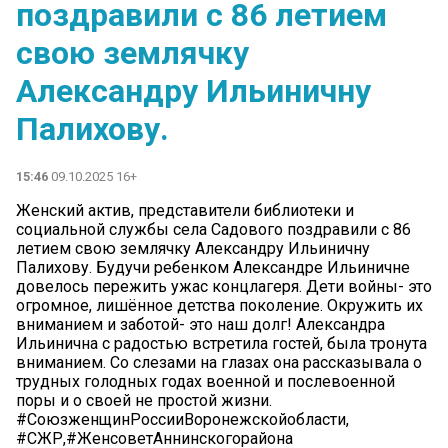
поздравили с 86 летием
свою землячку
Александру Ильиничну
Палихову.
15:46
09.10.2025 16+
Женский актив, представители библиотеки и
социальной службы села Садового поздравили с 86
летием свою землячку Александру Ильиничну
Палихову. Будучи ребенком Александре Ильиничне
довелось пережить ужас концлагеря. Дети войны- это
огромное, лишённое детства поколение. Окружить их
вниманием и заботой- это наш долг! Александра
Ильинична с радостью встретила гостей, была тронута
вниманием. Со слезами на глазах она рассказывала о
трудных голодных годах военной и послевоенной
поры и о своей не простой жизни.
#СоюзженщинРоссииВоронежскойобласти,
#СЖР,#ЖенсоветАннинскогорайона