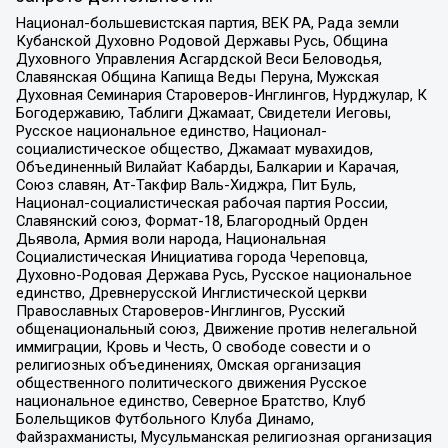
Национал-большевистская партия, ВЕК РА, Рада земли
Кубанской Духовно Родовой Державы Русь, Община
Духовного Управления Асгардской Веси Беловодья,
Славянская Община Капища Веды Перуна, Мужская
Духовная Семинария Староверов-Инглингов, Нурджулар, К
Богодержавию, Таблиги Джамаат, Свидетели Иеговы,
Русское национальное единство, Национал-
социалистическое общество, Джамаат мувахидов,
Объединенный Вилайат Кабарды, Балкарии и Карачая,
Союз славян, Ат-Такфир Валь-Хиджра, Пит Буль,
Национал-социалистическая рабочая партия России,
Славянский союз, Формат-18, Благородный Орден
Дьявола, Армия воли народа, Национальная
Социалистическая Инициатива города Череповца,
Духовно-Родовая Держава Русь, Русское национальное
единство, Древнерусской Инглистической церкви
Православных Староверов-Инглингов, Русский
общенациональный союз, Движение против нелегальной
иммиграции, Кровь и Честь, О свободе совести и о
религиозных объединениях, Омская организация
общественного политического движения Русское
национальное единство, Северное Братство, Клуб
Болельщиков Футбольного Клуба Динамо,
Файзрахманисты, Мусульманская религиозная организация