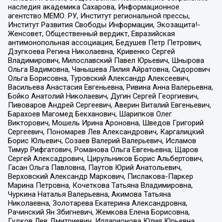
наследия академика Сахарова, Информационное
агентство МЕМО. РУ, Институт региональной прессы,
Институт Развития Свободы Информации, Экозащита!-
Женсовет, Общественный вердикт, Евразийская
антимонопольная ассоциация, Бедушев Петр Петрович,
Дзугкоева Регина Николаевна, Кривенко Сергей
Владимирович, Милославский Павел Юрьевич, Шнырова
Ольга Вадимовна, Чанышева Лилия Айратовна, Сидорович
Ольга Борисовна, Туровский Александр Алексеевич,
Васильева Анастасия Евгеньевна, Ривина Анна Валерьевна,
Бойко Анатолий Николаевич, Дугин Сергей Георгиевич,
Пивоваров Андрей Сергеевич, Аверин Виталий Евгеньевич,
Барахоев Магомед Бекханович, Шарипков Олег
Викторович, Мошель Ирина Ароновна, Шведов Григорий
Сергеевич, Пономарев Лев Александрович, Каргалицкий
Борис Юльевич, Созаев Валерий Валерьевич, Исламов
Тимур Рифгатович, Романова Ольга Евгеньевна, Щаров
Сергей Алексадрович, Цирульников Борис Альбертович,
Гасан Ольга Павловна, Паутов Юрий Анатольевич,
Верховский Александр Маркович, Пислакова-Паркер
Марина Петровна, Кочеткова Татьяна Владимировна,
Чуркина Наталья Валерьевна, Акимова Татьяна
Николаевна, Золотарева Екатерина Александровна,
Рачинский Ян Збигневич, Жемкова Елена Борисовна,
Гудков Лев Дмитриевич, Илларионова Юлия Юрьевна,