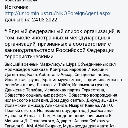
Источник:
http://unro.minjust.ru/NKOForeignAgent.aspx
данные на
24.03.2022
* Единый федеральный список организаций, в
том числе иностранных и международных
организаций, признанных в соответствии с
законодательством Российской Федерации
террористическими:
Высший военный Маджлисуль Шура Объединенных сил
моджахедов Кавказа, Конгресс народов Ичкерии и
Дагестана, База, Асбат аль-Ансар, Священная война,
Исламская группа, Братья-мусульмане, Партия исламского
освобождения, Лашкар-И-Тайба, Исламская группа,
Движение Талибан, Исламская партия Туркестана,
Общество социальных реформ, Общество возрождения
исламского наследия, Дом двух святых, Джунд аш-Шам,
Исламский джихад, Аль-Каида, Имарат Кавказ, АБТО,
Правый сектор, Исламское государство, Джабха аль-
Нусра ли-Ахль аш-Шам, Народное ополчение имени К.
Минина и Д. Пожарского, Аджр от Аллаха Субхану уа
Тагьаля SHAM, АУМ Синрике, Муджахеды джамаата Ат-