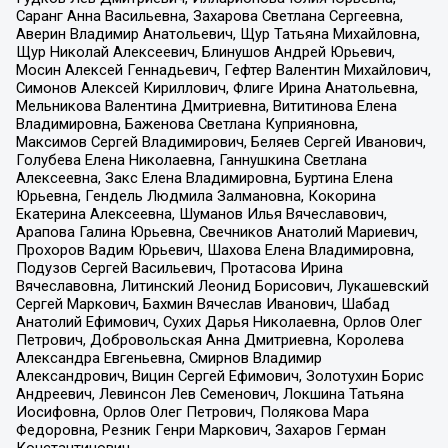
Саранг Анна Васильевна, Захарова Светлана Сергеевна,
Аверин Владимир Анатольевич, Щур Татьяна Михайловна,
Щур Николай Алексеевич, Блинушов Андрей Юрьевич,
Мосин Алексей Геннадьевич, Гефтер Валентин Михайлович,
Симонов Алексей Кириллович, Флиге Ирина Анатольевна,
Мельникова Валентина Дмитриевна, Вититинова Елена
Владимировна, Баженова Светлана Куприяновна,
Максимов Сергей Владимирович, Беляев Сергей Иванович,
Голубева Елена Николаевна, Ганнушкина Светлана
Алексеевна, Закс Елена Владимировна, Буртина Елена
Юрьевна, Гендель Людмила Залмановна, Кокорина
Екатерина Алексеевна, Шуманов Илья Вячеславович,
Арапова Галина Юрьевна, Свечников Анатолий Мариевич,
Прохоров Вадим Юрьевич, Шахова Елена Владимировна,
Подузов Сергей Васильевич, Протасова Ирина
Вячеславовна, Литинский Леонид Борисович, Лукашевский
Сергей Маркович, Бахмин Вячеслав Иванович, Шабад
Анатолий Ефимович, Сухих Дарья Николаевна, Орлов Олег
Петрович, Добровольская Анна Дмитриевна, Королева
Александра Евгеньевна, Смирнов Владимир
Александрович, Вицин Сергей Ефимович, Золотухин Борис
Андреевич, Левинсон Лев Семенович, Локшина Татьяна
Иосифовна, Орлов Олег Петрович, Полякова Мара
Федоровна, Резник Генри Маркович, Захаров Герман
Константинович