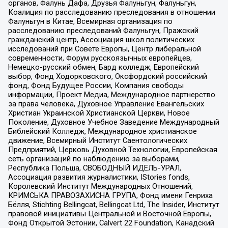
органов, Фалунь Дафа, Друзья Фалуньгун, Фалуньгун,
Коалиция по расследованию преследования в отношении
Фалуньгун в Китае, Всемирная организация по
расследованию преследований Фалуньгун, Пражский
гражданский центр, Ассоциация школ политических
исследований при Совете Европы, Центр либеральной
современности, Форум русскоязычных европейцев,
Немецко-русский обмен, Бард колледж, Европейский
выбор, Фонд Ходорковского, Оксфордский российский
фонд, Фонд Будущее России, Компания свободы
информации, Проект Медиа, Международное партнерство
за права человека, Духовное Управление Евангельских
Христиан Украинской Христианской Церкви, Новое
Поколение, Духовное Учебное Заведение Международный
Библейский Колледж, Международное христианское
движение, Всемирный Институт Саентологических
Предприятий, Церковь Духовной Технологии, Европейская
сеть организаций по наблюдению за выборами,
Республика Польша, СВОБОДНЫЙ ИДЕЛЬ-УРАЛ,
Ассоциация развития журналистики, IStories fonds,
Королевский Институт Международных Отношений,
КРИМСЬКА ПРАВОЗАХИСНА ГРУПА, Фонд имени Генриха
Бёлля, Stichting Bellingcat, Bellingcat Ltd, The Insider, Институт
правовой инициативы Центральной и Восточной Европы,
Фонд Открытой Эстонии, Calvert 22 Foundation, Канадский