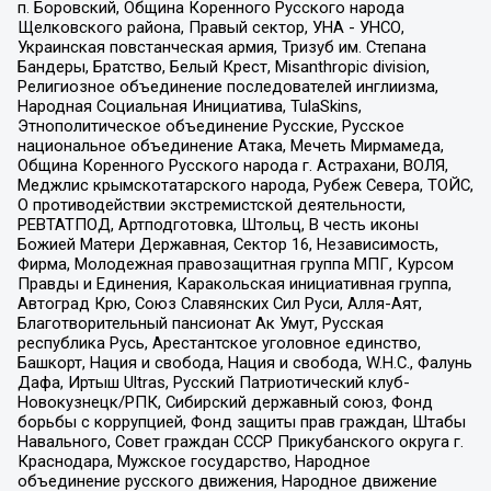
п. Боровский, Община Коренного Русского народа
Щелковского района, Правый сектор, УНА - УНСО,
Украинская повстанческая армия, Тризуб им. Степана
Бандеры, Братство, Белый Крест, Misanthropic division,
Религиозное объединение последователей инглиизма,
Народная Социальная Инициатива, TulaSkins,
Этнополитическое объединение Русские, Русское
национальное объединение Атака, Мечеть Мирмамеда,
Община Коренного Русского народа г. Астрахани, ВОЛЯ,
Меджлис крымскотатарского народа, Рубеж Севера, ТОЙС,
О противодействии экстремистской деятельности,
РЕВТАТПОД, Артподготовка, Штольц, В честь иконы
Божией Матери Державная, Сектор 16, Независимость,
Фирма, Молодежная правозащитная группа МПГ, Курсом
Правды и Единения, Каракольская инициативная группа,
Автоград Крю, Союз Славянских Сил Руси, Алля-Аят,
Благотворительный пансионат Ак Умут, Русская
республика Русь, Арестантское уголовное единство,
Башкорт, Нация и свобода, Нация и свобода, W.H.С., Фалунь
Дафа, Иртыш Ultras, Русский Патриотический клуб-
Новокузнецк/РПК, Сибирский державный союз, Фонд
борьбы с коррупцией, Фонд защиты прав граждан, Штабы
Навального, Совет граждан СССР Прикубанского округа г.
Краснодара, Мужское государство, Народное
объединение русского движения, Народное движение