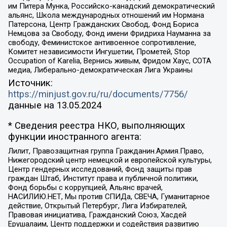
им Питера Мунка, Российско-канадский демократический
альянс, Школа международных отношений им Нормана
Патерсона, Центр Гражданских Свобод, Фонд Бориса
Немцова за Свободу, Фонд имени Фридриха Науманна за
свободу, Феминистское антивоенное сопротивление,
Комитет независимости Ингушетии, Прометей, Stop
Occupation of Karelia, Вернись живым, Фридом Хаус, СОТА
медиа, Либерально-демократическая Лига Украины
Источник:
https://minjust.gov.ru/ru/documents/7756/
данные на
13.05.2024
* Сведения реестра НКО, выполняющих
функции иностранного агента:
Лилит, Правозащитная группа Гражданин.Армия.Право,
Нижегородский центр немецкой и европейской культуры,
Центр гендерных исследований, Фонд защиты прав
граждан Штаб, Институт права и публичной политики,
Фонд борьбы с коррупцией, Альянс врачей,
НАСИЛИЮ.НЕТ, Мы против СПИДа, СВЕЧА, Гуманитарное
действие, Открытый Петербург, Лига Избирателей,
Правовая инициатива, Гражданский Союз, Хасдей
Ерушалаим, Центр поддержки и содействия развитию