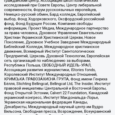
гражданский центр, Ассоциация школ политических
исследований при Совете Европы, Центр либеральной
современности, Форум русскоязычных европейцев,
Немецко-русский обмен, Бард колледж, Европейский
выбор, Фонд Ходорковского, Оксфордский российский
фонд, Фонд Будущее России, Компания свободы
информации, Проект Медиа, Международное партнерство
за права человека, Духовное Управление Евангельских
Христиан Украинской Христианской Церкви, Новое
Поколение, Духовное Учебное Заведение Международный
Библейский Колледж, Международное христианское
движение, Всемирный Институт Саентологических
Предприятий, Церковь Духовной Технологии, Европейская
сеть организаций по наблюдению за выборами,
Республика Польша, СВОБОДНЫЙ ИДЕЛЬ-УРАЛ,
Ассоциация развития журналистики, IStories fonds,
Королевский Институт Международных Отношений,
КРИМСЬКА ПРАВОЗАХИСНА ГРУПА, Фонд имени Генриха
Бёлля, Stichting Bellingcat, Bellingcat Ltd, The Insider, Институт
правовой инициативы Центральной и Восточной Европы,
Фонд Открытой Эстонии, Calvert 22 Foundation, Канадский
украинский конгресс, Институт Макдональда-Лорье,
Украинская национальная федерация Канады,
Декабристы, Международный научный центр им Вудро
Вильсона, Свободная пресса, Возрождение, Всеукраинский