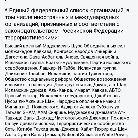
* Единый федеральный список организаций, в
том числе иностранных и международных
организаций, признанных в соответствии с
законодательством Российской Федерации
террористическими:
Высший военный Маджлисуль Шура Объединенных сил
моджахедов Кавказа, Конгресс народов Ичкерии и
Дагестана, База, Асбат аль-Ансар, Священная война,
Исламская группа, Братья-мусульмане, Партия исламского
освобождения, Лашкар-И-Тайба, Исламская группа,
Движение Талибан, Исламская партия Туркестана,
Общество социальных реформ, Общество возрождения
исламского наследия, Дом двух святых, Джунд аш-Шам,
Исламский джихад, Аль-Каида, Имарат Кавказ, АБТО,
Правый сектор, Исламское государство, Джабха аль-
Нусра ли-Ахль аш-Шам, Народное ополчение имени К.
Минина и Д. Пожарского, Аджр от Аллаха Субхану уа
Тагьаля SHAM, АУМ Синрике, Муджахеды джамаата Ат-
Тавхида Валь-Джихад, Чистопольский Джамаат, Рохнамо
ба суи давлати исломи, Террористическое сообщество
Сеть, Катиба Таухид валь-Джихад, Хайят Тахрир аш-Шам,
Ахлю Сунна Валь Джамаа, National Socialism/White Power,