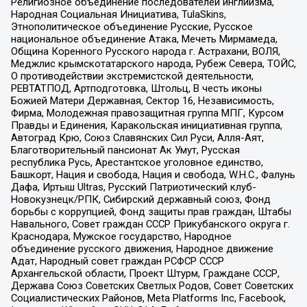
Религиозное объединение последователей инглиизма,
Народная Социальная Инициатива, TulaSkins,
Этнополитическое объединение Русские, Русское
национальное объединение Атака, Мечеть Мирмамеда,
Община Коренного Русского народа г. Астрахани, ВОЛЯ,
Меджлис крымскотатарского народа, Рубеж Севера, ТОЙС,
О противодействии экстремистской деятельности,
РЕВТАТПОД, Артподготовка, Штольц, В честь иконы
Божией Матери Державная, Сектор 16, Независимость,
Фирма, Молодежная правозащитная группа МПГ, Курсом
Правды и Единения, Каракольская инициативная группа,
Автоград Крю, Союз Славянских Сил Руси, Алля-Аят,
Благотворительный пансионат Ак Умут, Русская
республика Русь, Арестантское уголовное единство,
Башкорт, Нация и свобода, Нация и свобода, W.H.С., Фалунь
Дафа, Иртыш Ultras, Русский Патриотический клуб-
Новокузнецк/РПК, Сибирский державный союз, Фонд
борьбы с коррупцией, Фонд защиты прав граждан, Штабы
Навального, Совет граждан СССР Прикубанского округа г.
Краснодара, Мужское государство, Народное
объединение русского движения, Народное движение
Адат, Народный совет граждан РСФСР СССР
Архангельской области, Проект Штурм, Граждане СССР,
Держава Союз Советских Светлых Родов, Совет Советских
Социалистических Районов, Meta Platforms Inc, Facebook,