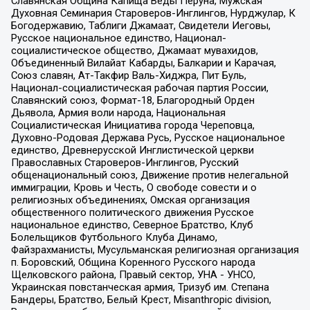
Славянская Община Капища Веды Перуна, Мужская
Духовная Семинария Староверов-Инглингов, Нурджулар, К
Богодержавию, Таблиги Джамаат, Свидетели Иеговы,
Русское национальное единство, Национал-
социалистическое общество, Джамаат мувахидов,
Объединенный Вилайат Кабарды, Балкарии и Карачая,
Союз славян, Ат-Такфир Валь-Хиджра, Пит Буль,
Национал-социалистическая рабочая партия России,
Славянский союз, Формат-18, Благородный Орден
Дьявола, Армия воли народа, Национальная
Социалистическая Инициатива города Череповца,
Духовно-Родовая Держава Русь, Русское национальное
единство, Древнерусской Инглистической церкви
Православных Староверов-Инглингов, Русский
общенациональный союз, Движение против нелегальной
иммиграции, Кровь и Честь, О свободе совести и о
религиозных объединениях, Омская организация
общественного политического движения Русское
национальное единство, Северное Братство, Клуб
Болельщиков Футбольного Клуба Динамо,
Файзрахманисты, Мусульманская религиозная организация
п. Боровский, Община Коренного Русского народа
Щелковского района, Правый сектор, УНА - УНСО,
Украинская повстанческая армия, Тризуб им. Степана
Бандеры, Братство, Белый Крест, Misanthropic division,