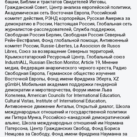
башни, Библии и трактатов Свидетелей Иеговы,
Гражданский Совет, Центр анализа европейской политики,
Академическая сеть Восточная Европа, Российский
комитет действия, РЭНД корпорейшн, Русская Америка за
демократию в России, Настоящая Россия, Глобальная сеть
журналистов-расследователей, Служба поддержки,
Свободная Россия Берлин, Свободная Россия Северный
Рейн-Вестфалия, Фонд глобальной помощи, Антивоенный
комитет России, Russie-Libertes, La Asocicion de Rusos
Libres, Союз за возвращение Северных территорий,
Крымскотатарский Ресурсный Центр, Глобальный союз
IndustriALL, Russian Election Monitor, Article 19, Мнение
медиа, Федерация анархического черного креста, Радио
Свободная Европа, Германское общество изучения
Восточной Европы, Фонд имени Фридриха Эберта, XZ
gGmbH, Мобильная академия поддержки гендерной
демократии и миротворчества, Форум имени Льва
Копелева, American Councils for International Education,
Cultural Vistas, Institute of International Education,
Антивоенное движение Антальи, Открытый диалог, Школа
международных отношений и государственной политики
им Питера Мунка, Российско-канадский демократический
альянс, Школа международных отношений им Нормана
Патерсона, Центр Гражданских Свобод, Фонд Бориса
Немцова за Свободу, Фонд имени Фридриха Науманна за