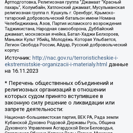
Артподготовка, Религиозная группа “Джамаат “Красный
пахарь”, Колумбайн, Хатлонский джамаат, Мусульманская
религиозная группа п. Кушкуль г. Оренбург, Крымско-
татарский добровольческий батальон имени Номана
Челебиджихана, Азов, Партия исламского возрождения
Таджикистана, Народная самооборона, Дуббайский
джамаат, московская ячейка, Батал-Хаджи Белхороев,
Маньяки Культ Убийц, Молодёжь Которая Улыбается,
Легион Свобода России, Айдар, Русский добровольческий
корпус
Источник:
http://nac.gov.ru/terroristicheskie-i-
ekstremistskie-organizacii-i-materialy.html
данные
на
16.11.2023
* Перечень общественных объединений и
религиозных организаций в отношении
которых судом принято вступившее в
законную силу решение о ликвидации или
запрете деятельности:
Национал-большевистская партия, ВЕК РА, Рада земли
Кубанской Духовно Родовой Державы Русь, Община
Духовного Управления Асгардской Веси Беловодья,