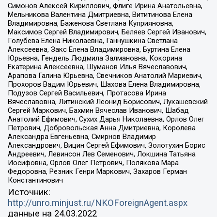
Симонов Алексей Кириллович, Флиге Ирина Анатольевна,
Мельникова Валентина Дмитриевна, Вититинова Елена
Владимировна, Баженова Светлана Куприяновна,
Максимов Сергей Владимирович, Беляев Сергей Иванович,
Голубева Елена Николаевна, Ганнушкина Светлана
Алексеевна, Закс Елена Владимировна, Буртина Елена
Юрьевна, Гендель Людмила Залмановна, Кокорина
Екатерина Алексеевна, Шуманов Илья Вячеславович,
Арапова Галина Юрьевна, Свечников Анатолий Мариевич,
Прохоров Вадим Юрьевич, Шахова Елена Владимировна,
Подузов Сергей Васильевич, Протасова Ирина
Вячеславовна, Литинский Леонид Борисович, Лукашевский
Сергей Маркович, Бахмин Вячеслав Иванович, Шабад
Анатолий Ефимович, Сухих Дарья Николаевна, Орлов Олег
Петрович, Добровольская Анна Дмитриевна, Королева
Александра Евгеньевна, Смирнов Владимир
Александрович, Вицин Сергей Ефимович, Золотухин Борис
Андреевич, Левинсон Лев Семенович, Локшина Татьяна
Иосифовна, Орлов Олег Петрович, Полякова Мара
Федоровна, Резник Генри Маркович, Захаров Герман
Константинович
Источник:
http://unro.minjust.ru/NKOForeignAgent.aspx
данные на
24.03.2022