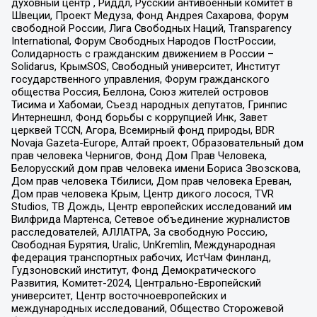
духовный центр , Риддл, Русский антивоенный комитет в
Швеции, Проект Медуза, Фонд Андрея Сахарова, Форум
свободной России, Лига Свободных Наций, Transparеncy
International, Форум Свободных Народов ПостРоссии,
Солидарность с гражданским движением в России –
Solidarus, КрымSOS, Свободный университет, Институт
государственного управления, Форум гражданского
общества Россия, Беллона, Союз жителей островов
Тисима и Хабомаи, Съезд народных депутатов, Гринпис
Интернешнл, Фонд борьбы с коррупцией Инк, Завет
церквей TCCN, Агора, Всемирный фонд природы, BDR
Novaja Gazeta-Europe, Алтай проект, Образовательный дом
прав человека Чернигов, Фонд Дом Прав Человека,
Белорусский дом прав человека имени Бориса Звозскова,
Дом прав человека Тбилиси, Дом прав человека Ереван,
Дом прав человека Крым, Центр дикого лосося, TVR
Studios, ТВ Дождь, Центр европейских исследований им
Вилфрида Мартенса, Сетевое объединение журналистов
расследователей, АЛЛАТРА, За свободную Россию,
Свободная Бурятия, Uralic, UnKremlin, Международная
федерация транспортных рабочих, ИстЧам Финланд,
Гудзоновский институт, Фонд Демократического
Развития, Комитет-2024, Центрально-Европейский
университет, Центр восточноевропейских и
международных исследований, Общество Сторожевой