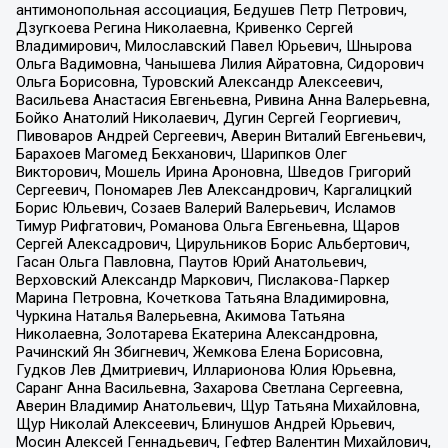
антимонопольная ассоциация, Бедушев Петр Петрович,
Дзугкоева Регина Николаевна, Кривенко Сергей
Владимирович, Милославский Павел Юрьевич, Шнырова
Ольга Вадимовна, Чанышева Лилия Айратовна, Сидорович
Ольга Борисовна, Туровский Александр Алексеевич,
Васильева Анастасия Евгеньевна, Ривина Анна Валерьевна,
Бойко Анатолий Николаевич, Дугин Сергей Георгиевич,
Пивоваров Андрей Сергеевич, Аверин Виталий Евгеньевич,
Барахоев Магомед Бекханович, Шарипков Олег
Викторович, Мошель Ирина Ароновна, Шведов Григорий
Сергеевич, Пономарев Лев Александрович, Каргалицкий
Борис Юльевич, Созаев Валерий Валерьевич, Исламов
Тимур Рифгатович, Романова Ольга Евгеньевна, Щаров
Сергей Алексадрович, Цирульников Борис Альбертович,
Гасан Ольга Павловна, Паутов Юрий Анатольевич,
Верховский Александр Маркович, Пислакова-Паркер
Марина Петровна, Кочеткова Татьяна Владимировна,
Чуркина Наталья Валерьевна, Акимова Татьяна
Николаевна, Золотарева Екатерина Александровна,
Рачинский Ян Збигневич, Жемкова Елена Борисовна,
Гудков Лев Дмитриевич, Илларионова Юлия Юрьевна,
Саранг Анна Васильевна, Захарова Светлана Сергеевна,
Аверин Владимир Анатольевич, Щур Татьяна Михайловна,
Щур Николай Алексеевич, Блинушов Андрей Юрьевич,
Мосин Алексей Геннадьевич, Гефтер Валентин Михайлович,