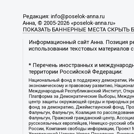
Редакция: info@poselok-anna.ru
Анна, © 2005-2026 «poselok-anna.ru»
ПОКАЗАТЬ БАННЕРНЫЕ МЕСТА
СКРЫТЬ 
Информационный сайт Анна. Позиция ре
использовании текстовых материалов с 
* Перечень иностранных и международн
территории Российской Федерации:
Национальный фонд в поддержку демократии, Ин
экономическому и правовому развитию, Национ
Международный Республиканский Институт, Откры
Платформа за Демократические Выборы, Междуна
центр защиты окружающей среды и природных ресу
фонд за демократию, Джеймстаунский фонд, Прож
Фалуньгун, Фалуньгун, Коалиция по расследован
Фалуньгун, Пражский гражданский центр, Ассоци
русскоязычных европейцев, Немецко-русский об
России, Компания свободы информации, Проект М
Христианской Церкви, Новое Поколение, Духовн