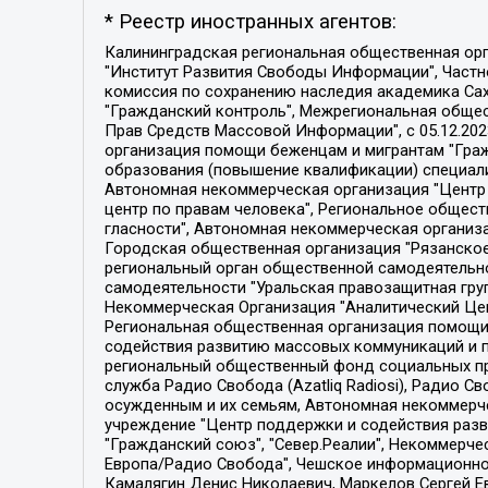
* Реестр иностранных агентов:
Калининградская региональная общественная организация "Экозащита!-Женсовет", Фонд содействия защите прав и свобод граждан "Общественный вердикт", Фонд "Институт Развития Свободы Информации", Частное учреждение "Информационное агентство МЕМО. РУ", Региональная общественная организация "Общественная комиссия по сохранению наследия академика Сахарова", Фонд поддержки свободы прессы, Санкт-Петербургская общественная правозащитная организация "Гражданский контроль", Межрегиональная общественная организация "Информационно-просветительский центр "Мемориал", Региональный Фонд "Центр Защиты Прав Средств Массовой Информации", с 05.12.2023 Фонд "Центр Защиты Прав Средств массовой информации", Региональная общественная благотворительная организация помощи беженцам и мигрантам "Гражданское содействие", Негосударственное образовательное учреждение дополнительного профессионального образования (повышение квалификации) специалистов "АКАДЕМИЯ ПО ПРАВАМ ЧЕЛОВЕКА", Свердловская региональная общественная организация "Сутяжник", Автономная некоммерческая организация "Центр независимых социологических исследований", Союз общественных объединений "Российский исследовательский центр по правам человека", Региональное общественное учреждение научно-информационный центр "МЕМОРИАЛ", Некоммерческая организация "Фонд защиты гласности", Автономная некоммерческая организация "Институт прав человека", Городская общественная организация "Екатеринбургское общество "МЕМОРИАЛ", Городская общественная организация "Рязанское историко-просветительское и правозащитное общество "Мемориал" (Рязанский Мемориал), Челябинский региональный орган общественной самодеятельности – женское общественное объединение "Женщины Евразии", Челябинский региональный орган общественной самодеятельности "Уральская правозащитная группа", Фонд содействия защите здоровья и социальной справедливости имени Андрея Рылькова, Автономная Некоммерческая Организация "Аналитический Центр Юрия Левады", Автономная некоммерческая организация социальной поддержки населения "Проект Апрель", Региональная общественная организация помощи женщинам и детям, находящимся в кризисной ситуации "Информационно-методический центр "Анна", Фонд содействия развитию массовых коммуникаций и правовому просвещению "Так-так-Так", Фонд содействия устойчивому развитию "Серебряная тайга", Свердловский региональный общественный фонд социальных проектов "Новое время", "Idel.Реалии", Кавказ.Реалии, Крым.Реалии, Телеканал Настоящее Время, Татаро-башкирская служба Радио Свобода (Azatliq Radiosi), Радио Свободная Европа/Радио Свобода (PCE/PC), "Сибирь.Реалии", "Фактограф", Благотворительный фонд помощи осужденным и их семьям, Автономная некоммерческая организация "Институт глобализации и социальных движений", Фонд "В защиту прав заключенных", Частное учреждение "Центр поддержки и содействия развитию средств массовой информации", Пензенский региональный общественный благотворительный фонд "Гражданский союз", "Север.Реалии", Некоммерческая организация Фонд "Правовая инициатива", 