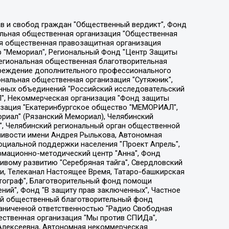
ции социально-правовых программ "Лилит", Дальневосточное общественное движение "Маяк", Санкт-Петербургская ЛГБТ-инициативная группа "Выход", Инициативная группа ЛГБТ+ "Реверс", Алексеев Андрей Викторович, Бекбулатова Таисия Львовна, Беляев Иван Михайлович, Владыкина Елена Сергеевна, Гельман Марат Александрович, Никульшина Вероника Юрьевна, Толоконникова Надежда Андреевна, Шендерович Виктор Анатольевич, Общество с ограниченной ответственностью "Данное сообщение", Общество с ограниченной ответственностью Издательский дом "Новая глава", Айнбиндер Александра Александровна, Московский комьюнити-центр для ЛГБТ+инициатив, Благотворительный фонд развития филантропии, Deutsche Welle (Германия, Kurt-Schumacher-Strasse 3, 53113 Bonn), Борзунова Мария Михайловна, Воробьев Виктор Викторович, Голубева Анна Львовна, Константинова Алла Михайловна, Малкова Ирина Владимировна, Мурадов Мурад Абдулгалимович, Осетинская Елизавета Николаевна, Понасенков Евгений Николаевич, Ганапольский Матвей Юрьевич, Киселев Евгений Алексеевич, Борухович Ирина Григорьевна, Дремин Иван Тимофеевич, Дубровский Дмитрий Викторович, Красноярская региональная общественная организация поддержки и развития альтернативных образовательных технологий и межкультурных коммуникаций "ИНТЕРРА", Маяковская Екатерина Алексеевна, Фейгин Марк Захарович, Филимонов Андрей Викторович, Дзугкоева Регина Николаевна, Доброхотов Роман Александрович, Дудь Юрий Александрович, Елкин Сергей Владимирович, Кругликов Кирилл Игоревич, Сабунаева Мария Леонидовна, Семенов Алексей Владимирович, Шаинян Карен Багратович, Шульман Екатерина Михайловна, Асафьев Артур Валерьевич, Вахштайн Виктор Семенович, Венедиктов Алексей Алексеевич, Лушникова Екатерина Евгеньевна, Волков Леонид Михайлович, Невзоров Александр Глебович, Пархоменко Сергей Борисович, Сироткин Ярослав Николаевич, Кара-Мурза Владимир Владимирович, Баранова Наталья Владимировна, Гозман Леонид Яковлевич, Кагарлицкий Борис Юльевич, Климарев Михаил Валерьевич, Милов Владимир Станиславович, Автономная некоммерческая организация Краснодарский центр современного искусства "Типография", Моргенштерн Алишер Тагирович, Соболь Любовь Эдуардовна, Общество с ограниченной ответственностью "ЛИЗА НОРМ", Каспаров Гарри Кимович, Ходорковский Михаил Борисович, Общество с ограниченной ответственностью "Апрельские тезисы", Данилович Ирина Брониславовна, Кашин Олег Владимирович, Петров Николай Владимирович, Пивоваров Алексей Владимирович, Соколов Михаил Владимирович, Цветкова Юлия Владимировна, Чичваркин Евгений Александрович, Комитет против пыток/Команда против пыток, Общество с ограниченной ответственностью "Первый научный", Общество с ограниченной ответственностью "Вертолет и ко", Белоцерковская Вероника Борисовна, Кац Максим Евгеньевич, Лазарева Татьяна Юрьевна, Шаведдинов Руслан Табризович, Яшин Илья Валерьевич, Общество с ограниченной ответственностью "Иноагент ААВ", Алешковский Дмитрий Петрович, Альбац Евгения Марковна, Быков Дмитрий Львович, Галямина Юлия Евгеньевна, Лойко Сергей Леонидович, Мартынов Кирилл Константинович, Медведев Сергей Александрович, Крашенинников Федор Геннадиевич, Гордеева Катерина Вл