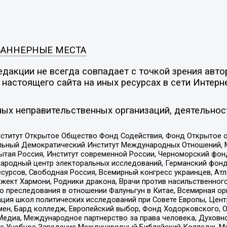
БАННЕРНЫЕ МЕСТА
дакции не всегда совпадает с точкой зрения автор
настоящего сайта на иных ресурсах в сети Интерн
ых неправительственных организаций, деятельнос
ститут Открытое Общество Фонд Содействия, Фонд Открытое 
альный Демократический Институт Международных Отношений,
тая Россия, Институт современной России, Черноморский фонд
родный центр электоральных исследований, Германский фонд
рсов, Свободная Россия, Всемирный конгресс украинцев, Атла
ект Хармони, Родники дракона, Врачи против насильственного
ию преследования в отношении Фалуньгун в Китае, Всемирная о
ация школ политических исследований при Совете Европы, Цен
мен, Бард колледж, Европейский выбор, Фонд Ходорковского,
едиа, Международное партнерство за права человека, Духовно
ое Учебное Заведение Международный Библейский Колледж, М