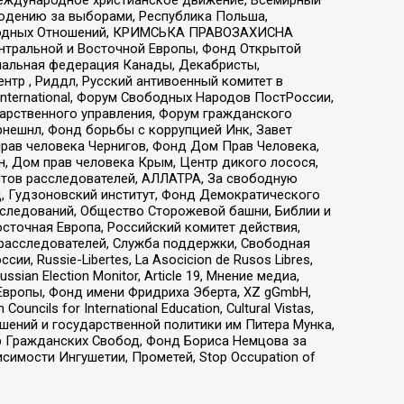
людению за выборами, Республика Польша,
народных Отношений, КРИМСЬКА ПРАВОЗАХИСНА
ы Центральной и Восточной Европы, Фонд Открытой
иональная федерация Канады, Декабристы,
тр , Риддл, Русский антивоенный комитет в
nternational, Форум Свободных Народов ПостРоссии,
дарственного управления, Форум гражданского
рнешнл, Фонд борьбы с коррупцией Инк, Завет
прав человека Чернигов, Фонд Дом Прав Человека,
н, Дом прав человека Крым, Центр дикого лосося,
стов расследователей, АЛЛАТРА, За свободную
д, Гудзоновский институт, Фонд Демократического
сследований, Общество Сторожевой башни, Библии и
сточная Европа, Российский комитет действия,
-расследователей, Служба поддержки, Свободная
 Russie-Libertes, La Asocicion de Rusos Libres,
an Election Monitor, Article 19, Мнение медиа,
Европы, Фонд имени Фридриха Эберта, XZ gGmbH,
ls for International Education, Cultural Vistas,
ошений и государственной политики им Питера Мунка,
 Гражданских Свобод, Фонд Бориса Немцова за
имости Ингушетии, Прометей, Stop Occupation of