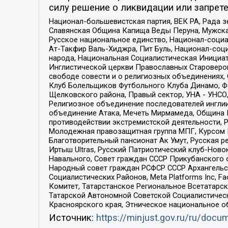
силу решение о ликвидации или запрете
Национал-большевистская партия, ВЕК РА, Рада 
Славянская Община Капища Веды Перуна, Мужская
Русское национальное единство, Национал-социа
Ат-Такфир Валь-Хиджра, Пит Буль, Национал-соц
народа, Национальная Социалистическая Инициат
Инглистической церкви Православных Староверов
свободе совести и о религиозных объединениях,
Клуб Болельщиков Футбольного Клуба Динамо, Фа
Щелковского района, Правый сектор, УНА - УНСО, У
Религиозное объединение последователей инглии
объединение Атака, Мечеть Мирмамеда, Община К
противодействии экстремистской деятельности, 
Молодежная правозащитная группа МПГ, Курсом П
Благотворительный пансионат Ак Умут, Русская ре
Иртыш Ultras, Русский Патриотический клуб-Нов
Навального, Совет граждан СССР Прикубанского 
Народный совет граждан РСФСР СССР Архангельск
Социалистических Районов, Meta Platforms Inc, 
Комитет, Татарстанское Региональное Всетатар
Татарской Автономной Советской Социалистическ
Красноярского края, Этническое национальное о
Источник:
https://minjust.gov.ru/ru/doc