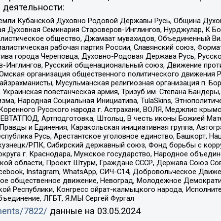
 деятельности:
земли Кубанской Духовно Родовой Державы Русь, Община Духо
 Духовная Семинария Староверов-Инглингов, Нурджулар, К Бо
листическое общество, Джамаат мувахидов, Объединенный Вил
иалистическая рабочая партия России, Славянский союз, Форма
ива города Череповца, Духовно-Родовая Держава Русь, Русск
-Инглингов, Русский общенациональный союз, Движение против
 Омская организация общественного политического движения Р
йзрахманисты, Мусульманская религиозная организация п. Бо
краинская повстанческая армия, Тризуб им. Степана Бандеры, Бр
зма, Народная Социальная Инициатива, TulaSkins, Этнополитич
оренного Русского народа г. Астрахани, ВОЛЯ, Меджлис крымс
РЕВТАТПОД, Артподготовка, Штольц, В честь иконы Божией Мате
равды и Единения, Каракольская инициативная группа, Автогра
спублика Русь, Арестантское уголовное единство, Башкорт, Наци
окузнецк/РПК, Сибирский державный союз, Фонд борьбы с кор
округа г. Краснодара, Мужское государство, Народное объедин
ой области, Проект Штурм, Граждане СССР, Держава Союз Сов
Facebook, Instagram, WhatsApp, СИЧ-С14, Добровольческое Движ
ское общественное движение, Невоград, Молодежное Демократ
ой Республики, Конгресс ойрат-калмыцкого народа, Исполнит
бъединение, ЛГБТ, Я.МЫ Сергей Фургал
uments/7822/
данные на
03.05.2024