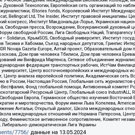
ь Духовной Технологии, Европейская сеть организаций по наб
урналистики, IStories fonds, Королевский Институт Между
gcat, Bellingcat Ltd, The Insider, Институт правовой инициатив
инский конгресс, Институт Макдональда-Лорье, Украинская нац
, Свободная пресса, Возрождение, Всеукраинский духовный цен
орум свободной России, Лига Свободных Наций, Transparеncy I
– Solidarus, КрымSOS, Свободный университет, Институт госу
в Тисима и Хабомаи, Съезд народных депутатов, Гринпис Инте
DR Novaja Gazeta-Europe, Алтай проект, Образовательный дом 
зскова, Дом прав человека Тбилиси, Дом прав человека Ерева
едований им Вилфрида Мартенса, Сетевое объединение журнали
Международная федерация транспортных рабочих, ИстЧам Финлан
й университет, Центр восточноевропейских и международных и
, Центр анализа европейской политики, Академическая сеть Во
ю в России, Настоящая Россия, Глобальная сеть журналистов
естфалия, Фонд глобальной помощи, Антивоенный комитет России,
татарский Ресурсный Центр, Глобальный союз IndustriALL, Russi
 Свободная Европа, Германское общество изучения Восточной 
и и миротворчества, Форум имени Льва Копелева, American Counci
ое движение Антальи, Открытый диалог, Школа международных отн
Школа международных отношений им Нормана Патерсона, Центр
ду, Феминистское антивоенное сопротивление, Комитет независ
а, Либерально-демократическая Лига Украины
uments/7756/
данные на
13.05.2024