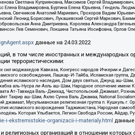
женова Светлана Куприяновна, Максимов Сергей Владимирович, 
кс Елена Владимировна, Буртина Елена Юрьевна, Гендель Людм
евна, Свечников Анатолий Мариевич, Прохоров Вадим Юрьевич
инский Леонид Борисович, Лукашевский Сергей Маркович, Бахм
Добровольская Анна Дмитриевна, Королева Александра Евгенье
евинсон Лев Семенович, Локшина Татьяна Иосифовна, Орлов Ол
ignAgent.aspx
данные на
24.03.2022
ций, в том числе иностранных и международных ор
ции террористическими:
ил моджахедов Кавказа, Конгресс народов Ичкерии и Дагеста
ламского освобождения, Лашкар-И-Тайба, Исламская группа, Дв
ения исламского наследия, Дом двух святых, Джунд аш-Шам, 
жабха аль-Нусра ли-Ахль аш-Шам, Народное ополчение имени К.
ата Ат-Тавхида Валь-Джихад, Чистопольский Джамаат, Рохнам
ят Тахрир аш-Шам, Ахлю Сунна Валь Джамаа, National Socialism
ий джамаат, Мусульманская религиозная группа п. Кушкуль г. 
ртия исламского возрождения Таджикистана, Народная самооб
олодёжь Которая Улыбается, Легион Свобода России, Айдар, Р
ie-i-ekstremistskie-organizacii-i-materialy.html
данные
и религиозных организаций в отношении которых 