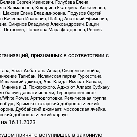
Беляев Сергей Иванович, Голубева Елена
ила Залмановна, Кокорина Екатерина Алексеевна,
, Шахова Елена Владимировна, Подузов Сергей
ин Вячеслав Иванович, Шабад Анатолий Ефимович,
вна, Смирнов Владимир Александрович, Вицин
ег Петрович, Полякова Мара Федоровна, Резник
ганизаций, признанных в соответствии с
на, База, Асбат аль-Ансар, Священная война,
ижение Талибан, Исламская партия Туркестана,
Исламский джихад, Аль-Каида, Имарат Кавказ,
 Минина и Д. Пожарского, Аджр от Аллаха Субхану
о ба суи давлати исломи, Террористическое
/White Power, Артподготовка, Религиозная группа
Оренбург, Крымско-татарский добровольческий
орона, Дуббайский джамаат, московская ячейка,
усский добровольческий корпус
 на
16.11.2023
судом принято вступившее в законную