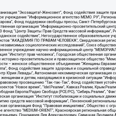
Общество с ограниченной ответственностью "Радио Свободная Европа/Радио Свобода", Чешское информационное агентство "MEDIUM-ORIENT", Красноярская региональная общественная организация "Мы против СПИДа", Камалягин Денис Николаевич, Маркелов Сергей Евгеньевич, Пономарев Лев Александрович, Савицкая Людмила Алексеевна, Автономная некоммерческая организация "Центр по работе с проблемой насилия "НАСИЛИЮ.НЕТ", Межрегиональный профессиональный союз работников здравоохранения "Альянс врачей", Юридическое лицо, зарегистрированное в Латвийской Республике, SIA "Medusa Project" (регистрационный номер 40103797863, дата регистрации 10.06.2014), Некоммерческая организация "Фонд по борьбе с коррупцией", Автономная некоммерческая организация "Институт права и публичной политики", Баданин Роман Сергеевич, Гликин Максим Александрович, Железнова Мария Михайловна, Лукьянова Юлия Сергеевна, Маетная Елизавета Витальевна, Маняхин Петр Борисович, Чуракова Ольга Владимировна, Ярош Юлия Петровна, Юридическое лицо "The Insider SIA", зарегистрированное в Риге, Латвийская Республика (дата регистрации 26.06.2015), являющееся администратором доменного имени интернет-издания "The Insider SIA", https://theins.ru, Постернак Алексей Евгеньевич, Рубин Михаил Аркадьевич, Анин Роман Александрович, Юридическое лицо Istories fonds, зарегистрированное в Латвийской Республике (регистрационный номер 50008295751, дата регистрации 24.02.2020), Великовский Дмитрий Александрович, Долинина Ирина Николаевна, Мароховская Алеся Алексеевна, Шлейнов Роман Юрьевич, Шмагун Олеся Валентиновна, Общество с ограниченной ответственностью "Альтаир 2021", Общество с ограниченной ответственностью "Вега 2021", Общество с ограниченной ответственностью "Главный редактор 2021", Общество с ограниченной ответственностью "Ромашки монолит", Важенков Артем Валерьевич, Ивановская областная общественная организация "Центр гендерных исследований", Гурман Юрий Альбертович, Медиапроект "ОВД-Инфо", Егоров Владимир Владимирович, Жилинский Владимир Александрович, Общество с ограниченной ответственностью "ЗП", Иванова София Юрьевна, Карезина Инна Павловна, Кильтау Екатерина Викторовна, Петров Алексей Викторович, Пискунов Сергей Евгеньевич, Смирнов Сергей Сергеевич, Тихонов Михаил Сергеевич, Общество с ограниченной ответственностью "ЖУРНАЛИСТ-ИНОСТРАННЫЙ АГЕНТ", Арапова Галина Юрьевна, Вольтская Татьяна Анатольевна, Американская компания "Mason G.E.S. Anonymous Foundation" (США), являющаяся владельцем интернет-издания https://mnews.world/, Компания "Stichting Bellingcat", зарегистрированная в Нидерландах (дата регистрации 11.07.2018), Захаров Андрей Вячеславович, Клепиковская Екатерина Дмитриевна, Общество с ограниченной ответственностью "МЕМО", Перл Роман Александрович, Симонов Евгений Алексеевич, Соловьева Елена Анатольевна, Сотников Даниил Владимирович, Сурначева Елизавета Дмитриевна, Автономная некоммерческая организация по защите прав человека и информированию населения "Якутия – Наше Мнение", Общество с ограниченной ответственностью "Москоу диджитал медиа", с 26.01.2023 Общество с ограниченной ответственностью "Чайка Белые сады", Ветошкина Валерия Валерьевна, Заговора Максим Александрович, Межрегиональное общественное движение "Российская ЛГБТ - сеть", Оленичев Максим Владимирович, Павлов Иван Юрьевич, Скворцова Елена Сергеевна, Общество с ограниченной ответственностью "Как бы инагент", Кочетков Игорь Викторович, Общество с ограниченной ответственностью "Честные выборы", Еланчик Олег Александрович, Общество с ограниченной ответственностью "Нобелевский призыв", Гималова Регина Эмилевна, Григорьев Андрей Валерьевич, Григорьева Алина Александровна, Ассоциация по содействию защите прав призывников, альтернативнослужащих и военнослужащих "Правозащитная группа "Гражданин.Армия.Право", Хисамова Регина Фаритовна, Автономная некоммерческая организация по реализа