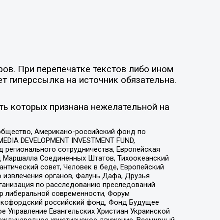
ов. При перепечатке текстов либо ином
ет гиперссылка на источник обязательна.
ть которых признана нежелательной на
общество, Американо-российский фонд по
 MEDIA DEVELOPMENT INVESTMENT FUND,
 регионального сотрудничества, Европейская
 Маршалла Соединенных Штатов, Тихоокеанский
нтический совет, Человек в беде, Европейский
 извлечения органов, Фалунь Дафа, Друзья
рганизация по расследованию преследований
тр либеральной современности, Форум
 Оксфордский российский фонд, Фонд Будущее
е Управление Евангельских Христиан Украинской
еждународное христианское движение, Всемирный