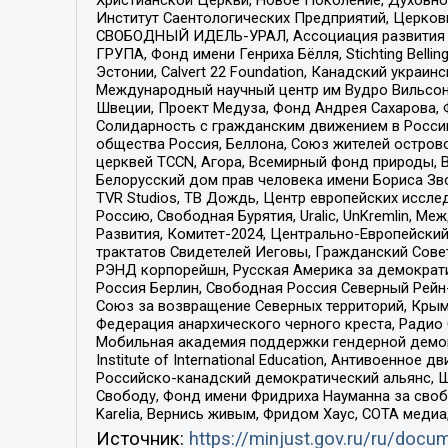
Институт Саентологических Предприятий, Церков
СВОБОДНЫЙ ИДЕЛЬ-УРАЛ, Ассоциация развития ж
ГРУПА, Фонд имени Генриха Бёлля, Stichting Bellin
Эстонии, Calvert 22 Foundation, Канадский укра
Международный научный центр им Вудро Вильсона
Швеции, Проект Медуза, Фонд Андрея Сахарова, Ф
Солидарность с гражданским движением в России 
общества Россия, Беллона, Союз жителей острово
церквей TCCN, Агора, Всемирный фонд природы, B
Белорусский дом прав человека имени Бориса Зво
TVR Studios, ТВ Дождь, Центр европейских иссл
Россию, Свободная Бурятия, Uralic, UnKremlin, 
Развития, Комитет-2024, Центрально-Европейски
трактатов Свидетелей Иеговы, Гражданский Совет
РЭНД корпорейшн, Русская Америка за демократи
Россия Берлин, Свободная Россия Северный Рейн-В
Союз за возвращение Северных территорий, Крымско
Федерация анархического черного креста, Радио
Мобильная академия поддержки гендерной демократи
Institute of International Education, Антивоенн
Российско-канадский демократический альянс, 
Свободу, Фонд имени Фридриха Науманна за свобо
Karelia, Вернись живым, Фридом Хаус, СОТА меди
Источник:
https://minjust.gov.ru/ru/doc