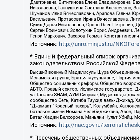
Дмитриевна, Вититинова Елена Владимировна, Ба
Николаевна, Ганнушкина Светлана Алексеевна, За
Шуманов Илья Вячеславович, Арапова Галина Юрь
Васильевич, Протасова Ирина Вячеславовна, Лит
Сухих Дарья Николаевна, Орлов Олег Петрович, 
Сергей Ефимович, Золотухин Борис Андреевич, Л
Генри Маркович, Захаров Герман Константинович
Источник:
http://unro.minjust.ru/NKOFore
* Единый федеральный список организа
законодательством Российской Федера
Высший военный Маджлисуль Шура Объединенных с
Исламская группа, Братья-мусульмане, Партия ис
Общество социальных реформ, Общество возрожд
АБТО, Правый сектор, Исламское государство, Д
уа Тагьаля SHAM, АУМ Синрике, Муджахеды джама
сообщество Сеть, Катиба Таухид валь-Джихад, Хай
“Джамаат “Красный пахарь”, Колумбайн, Хатлонск
батальон имени Номана Челебиджихана, Азов, Па
Батал-Хаджи Белхороев, Маньяки Культ Убийц, М
Источник:
http://nac.gov.ru/terroristichesk
* Перечень общественных объединений 