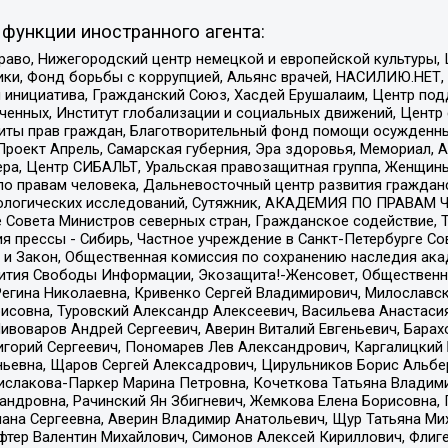
функции иностранного агента:
раво, Нижегородский центр немецкой и европейской культуры,
тики, Фонд борьбы с коррупцией, Альянс врачей, НАСИЛИЮ.НЕТ,
я инициатива, Гражданский Союз, Хасдей Ерушалаим, Центр по
юченных, Институт глобализации и социальных движений, Цент
ты прав граждан, Благотворительный фонд помощи осужденным
а, Проект Апрель, Самарская губерния, Эра здоровья, Мемориал
ера, Центр СИБАЛЬТ, Уральская правозащитная группа, Женщины
по правам человека, Дальневосточный центр развития гражданс
ологических исследований, Сутяжник, АКАДЕМИЯ ПО ПРАВАМ Ч
е Совета Министров северных стран, Гражданское содействие,
я прессы - Сибирь, Частное учреждение в Санкт-Петербурге С
 и Закон, Общественная комиссия по сохранению наследия ак
звития Свободы Информации, Экозащита!-Женсовет, Общественн
Регина Николаевна, Кривенко Сергей Владимирович, Милославс
совна, Туровский Александр Алексеевич, Васильева Анастасия
Пивоваров Андрей Сергеевич, Аверин Виталий Евгеньевич, Бара
горий Сергеевич, Пономарев Лев Александрович, Каргалицкий 
ньевна, Щаров Сергей Алексадрович, Цирульников Борис Альбер
ислакова-Паркер Марина Петровна, Кочеткова Татьяна Владими
сандровна, Рачинский Ян Збигневич, Жемкова Елена Борисовна,
лана Сергеевна, Аверин Владимир Анатольевич, Щур Татьяна М
фтер Валентин Михайлович, Симонов Алексей Кириллович, Флиг