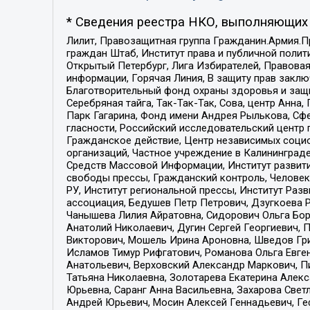
* Сведения реестра НКО, выполняющих 
Лилит, Правозащитная группа Гражданин.Армия.П
граждан Штаб, Институт права и публичной поли
Открытый Петербург, Лига Избирателей, Правова
информации, Горячая Линия, В защиту прав закл
Благотворительный фонд охраны здоровья и защи
Серебряная тайга, Так-Так-Так, Сова, центр Анн
Парк Гагарина, Фонд имени Андрея Рылькова, Сф
гласности, Российский исследовательский центр 
Гражданское действие, Центр независимых соци
организаций, Частное учреждение в Калининград
Средств Массовой Информации, Институт развити
свободы прессы, Гражданский контроль, Человек
РУ, Институт региональной прессы, Институт Ра
ассоциация, Бедушев Петр Петрович, Дзугкоева 
Чанышева Лилия Айратовна, Сидорович Ольга Бори
Анатолий Николаевич, Дугин Сергей Георгиевич, 
Викторович, Мошель Ирина Ароновна, Шведов Гри
Исламов Тимур Рифгатович, Романова Ольга Евге
Анатольевич, Верховский Александр Маркович, П
Татьяна Николаевна, Золотарева Екатерина Алек
Юрьевна, Саранг Анна Васильевна, Захарова Свет
Андрей Юрьевич, Мосин Алексей Геннадьевич, Ге