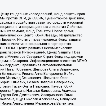
 Центр гендерных исследований, Фонд защиты прав
 Мы против СПИДа, СВЕЧА, Гуманитарное действие,
ддержки и содействия развитию средств массовой
р социально-информационных инициатив Действие,
 и их семьям, Фонд Тольятти, Новое время,
, Аналитический Центр Юрия Левады, Издательство
 Евразии, Институт прав человека, Фонд защиты
ких инициатив и социального партнерства,
ЕЛОВЕКА, Центр развития некоммерческих
 Трансперенси Интернешнл-Р, Центр Защиты Прав
овета Министров Северных Стран, Фонд поддержки
адемика Сахарова, Информационное агентство МЕМО.
ый вердикт, Евразийская антимонопольная
кий Павел Юрьевич, Шнырова Ольга Вадимовна,
 Евгеньевна, Ривина Анна Валерьевна, Бойко
хоев Магомед Бекханович, Шарипков Олег
Борис Юльевич, Созаев Валерий Валерьевич,
тович, Гасан Ольга Павловна, Паутов Юрий
ровна, Чуркина Наталья Валерьевна, Акимова
 Гудков Лев Дмитриевич, Илларионова Юлия
ихайловна, Щур Николай Алексеевич, Блинушов
е Ирина Анатольевна, Мельникова Валентина