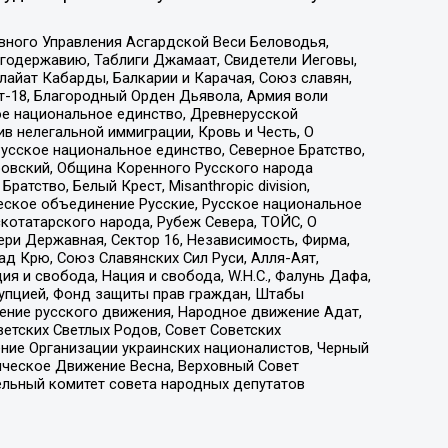
вного Управления Асгардской Веси Беловодья,
годержавию, Таблиги Джамаат, Свидетели Иеговы,
айат Кабарды, Балкарии и Карачая, Союз славян,
т-18, Благородный Орден Дьявола, Армия воли
ое национальное единство, Древнерусской
 нелегальной иммиграции, Кровь и Честь, О
усское национальное единство, Северное Братство,
ровский, Община Коренного Русского народа
атство, Белый Крест, Misanthropic division,
еское объединение Русские, Русское национальное
котатарского народа, Рубеж Севера, ТОЙС, О
ри Державная, Сектор 16, Независимость, Фирма,
д Крю, Союз Славянских Сил Руси, Алля-Аят,
я и свобода, Нация и свобода, W.H.С., Фалунь Дафа,
рупцией, Фонд защиты прав граждан, Штабы
ение русского движения, Народное движение Адат,
етских Светлых Родов, Совет Советских
ение Организации украинских националистов, Черный
ическое Движение Весна, Верховный Совет
ельный комитет совета народных депутатов