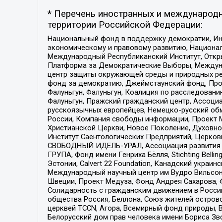
* Перечень иностранных и международн
территории Российской Федерации:
Национальный фонд в поддержку демократии, Ин
экономическому и правовому развитию, Национ
Международный Республиканский Институт, Откры
Платформа за Демократические Выборы, Междуна
центр защиты окружающей среды и природных ресу
фонд за демократию, Джеймстаунский фонд, Прож
Фалуньгун, Фалуньгун, Коалиция по расследован
Фалуньгун, Пражский гражданский центр, Ассоци
русскоязычных европейцев, Немецко-русский об
России, Компания свободы информации, Проект М
Христианской Церкви, Новое Поколение, Духовн
Институт Саентологических Предприятий, Церков
СВОБОДНЫЙ ИДЕЛЬ-УРАЛ, Ассоциация развития ж
ГРУПА, Фонд имени Генриха Бёлля, Stichting Bellin
Эстонии, Calvert 22 Foundation, Канадский укра
Международный научный центр им Вудро Вильсона
Швеции, Проект Медуза, Фонд Андрея Сахарова, Ф
Солидарность с гражданским движением в России 
общества Россия, Беллона, Союз жителей острово
церквей TCCN, Агора, Всемирный фонд природы, B
Белорусский дом прав человека имени Бориса Зво