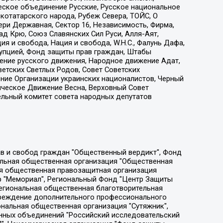
еское объединение Русские, Русское национальное
котатарского народа, Рубеж Севера, ТОЙС, О
ри Державная, Сектор 16, Независимость, Фирма,
д Крю, Союз Славянских Сил Руси, Алля-Аят,
я и свобода, Нация и свобода, W.H.С., Фалунь Дафа,
рупцией, Фонд защиты прав граждан, Штабы
ение русского движения, Народное движение Адат,
етских Светлых Родов, Совет Советских
ение Организации украинских националистов, Черный
ическое Движение Весна, Верховный Совет
ельный комитет совета народных депутатов
ции социально-правовых программ "Лилит", Дальневосточное общественное движение "Маяк", Санкт-Петербургская ЛГБТ-инициативная группа "Выход", Инициативная группа ЛГБТ+ "Реверс", Алексеев Андрей Викторович, Бекбулатова Таисия Львовна, Беляев Иван Михайлович, Владыкина Елена Сергеевна, Гельман Марат Александрович, Никульшина Вероника Юрьевна, Толоконникова Надежда Андреевна, Шендерович Виктор Анатольевич, Общество с ограниченной ответственностью "Данное сообщение", Общество с ограниченной ответственностью Издательский дом "Новая глава", Айнбиндер Александра Александровна, Московский комьюнити-центр для ЛГБТ+инициатив, Благотворительный фонд развития филантропии, Deutsche Welle (Германия, Kurt-Schumacher-Strasse 3, 53113 Bonn), Борзунова Мария Михайловна, Воробьев Виктор Викторович, Голубева Анна Львовна, Константинова Алла Михайловна, Малкова Ирина Владимировна, Мурадов Мурад Абдулгалимович, Осетинская Елизавета Николаевна, Понасенков Евгений Николаевич, Ганапольский Матвей Юрьевич, Киселев Евгений Алексеевич, Борухович Ирина Григорьевна, Дремин Иван Тимофеевич, Дубровский Дмитрий Викторович, Красноярская региональная общественная организация поддержки и развития альтернативных образовательных технологий и межкультурных коммуникаций "ИНТЕРРА", Маяковская Екатерина Алексеевна, Фейгин Марк Захарович, Филимонов Андрей Викторович, Дзугкоева Регина Николаевна, Доброхотов Роман Александрович, Дудь Юрий Александрович, Елкин Сергей Владимирович, Кругликов Кирилл Игоревич, Сабунаева Мария Леонидовна, Семенов Алексей Владимирович, Шаинян Карен Багратович, Шульман Екатерина Михайловна, Асафьев Артур Валерьевич, Вахштайн Виктор Семенович, Венедиктов Алексей Алексеевич, Лушникова Екатерина Евгеньевна, Волков Леонид Михайлович, Невзоров Александр Глебович, Пархоменко Сергей Борисович, Сироткин Ярослав Николаевич, Кара-Мурза Владимир Владимирович, Баранова Наталья Владимировна, Гозман Леонид Яковлевич, Кагарлицкий Борис Юльевич, Климарев Михаил Валерьевич, Милов Владимир Станиславович, Автономная некоммерческая организация Краснодарский центр современного искусства "Типография", Моргенштерн Алишер Тагирович, Соболь Любовь Эдуардовна, Общество с ограниченной ответственностью "ЛИЗА НОРМ", Каспаров Гарри Кимович, Ходорковский Михаил Борисович, Общество с ограниченной ответственностью "Апрельские тезисы", Данилович Ирина Брониславовна, Кашин Олег Владимирович, Петров Николай Владимирович, Пивоваров Алексей Владимирович, Соколов Михаил Владимирович, Цветкова Юлия Владимировна, Чичваркин Евгений Александрович, Комитет против пыток/Команда против пыток, Общество с ограниченной ответственностью "Первый научный", Общество с ограниченной ответственностью "Вертолет и ко", Белоцерковская Вероника Борисовна, Кац Максим Евгеньевич, Лазарева Татьяна Юрьевна, Шаведдинов Руслан Табризович, Яшин Илья Валерьевич, Общество с ограниченной ответственностью "Иноагент ААВ", Алешковский Дмитрий Петрович, Альбац Евгения Марковна, Быков Дмитрий Львович, Галямина Юлия Евгеньевна, Лойко Сергей Леонидович, Мартынов Кирилл Константинович, Медведев Сергей Александрович, Крашенинников Федор Геннадиевич, Гордеева Катерина Вл