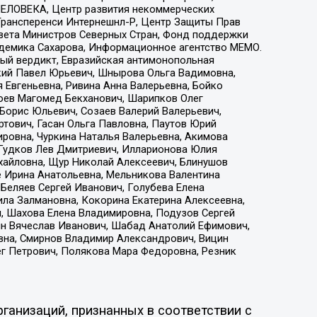
ЕЛОВЕКА, Центр развития некоммерческих
 Трансперенси Интернешнл-Р, Центр Защиты Прав
овета Министров Северных Стран, Фонд поддержки
адемика Сахарова, Информационное агентство МЕМО.
ый вердикт, Евразийская антимонопольная
кий Павел Юрьевич, Шнырова Ольга Вадимовна,
 Евгеньевна, Ривина Анна Валерьевна, Бойко
хоев Магомед Бекханович, Шарипков Олег
Борис Юльевич, Созаев Валерий Валерьевич,
тович, Гасан Ольга Павловна, Паутов Юрий
ровна, Чуркина Наталья Валерьевна, Акимова
 Гудков Лев Дмитриевич, Илларионова Юлия
ихайловна, Щур Николай Алексеевич, Блинушов
е Ирина Анатольевна, Мельникова Валентина
Беляев Сергей Иванович, Голубева Елена
ила Залмановна, Кокорина Екатерина Алексеевна,
, Шахова Елена Владимировна, Подузов Сергей
ин Вячеслав Иванович, Шабад Анатолий Ефимович,
вна, Смирнов Владимир Александрович, Вицин
ег Петрович, Полякова Мара Федоровна, Резник
ганизаций, признанных в соответствии с