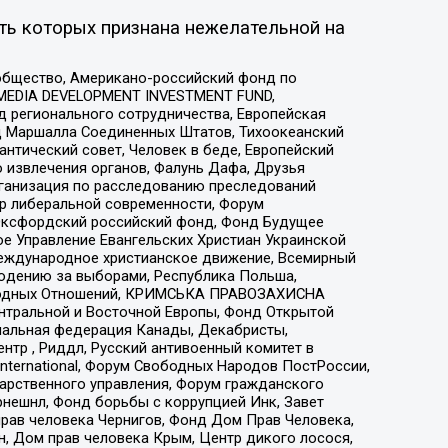
ть которых признана нежелательной на
общество, Американо-российский фонд по
 MEDIA DEVELOPMENT INVESTMENT FUND,
 регионального сотрудничества, Европейская
 Маршалла Соединенных Штатов, Тихоокеанский
нтический совет, Человек в беде, Европейский
 извлечения органов, Фалунь Дафа, Друзья
рганизация по расследованию преследований
тр либеральной современности, Форум
 Оксфордский российский фонд, Фонд Будущее
е Управление Евангельских Христиан Украинской
еждународное христианское движение, Всемирный
людению за выборами, Республика Польша,
народных Отношений, КРИМСЬКА ПРАВОЗАХИСНА
ы Центральной и Восточной Европы, Фонд Открытой
иональная федерация Канады, Декабристы,
тр , Риддл, Русский антивоенный комитет в
nternational, Форум Свободных Народов ПостРоссии,
дарственного управления, Форум гражданского
рнешнл, Фонд борьбы с коррупцией Инк, Завет
прав человека Чернигов, Фонд Дом Прав Человека,
н, Дом прав человека Крым, Центр дикого лосося,