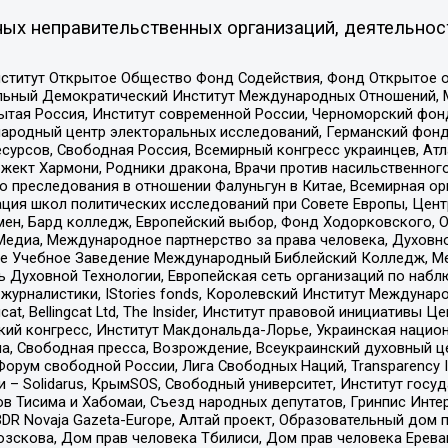
ых неправительственных организаций, деятельнос
ститут Открытое Общество Фонд Содействия, Фонд Открытое 
альный Демократический Институт Международных Отношений,
тая Россия, Институт современной России, Черноморский фонд
родный центр электоральных исследований, Германский фонд
рсов, Свободная Россия, Всемирный конгресс украинцев, Атла
ект Хармони, Родники дракона, Врачи против насильственного
ию преследования в отношении Фалуньгун в Китае, Всемирная о
ация школ политических исследований при Совете Европы, Цен
мен, Бард колледж, Европейский выбор, Фонд Ходорковского,
едиа, Международное партнерство за права человека, Духовно
ое Учебное Заведение Международный Библейский Колледж, М
ь Духовной Технологии, Европейская сеть организаций по наб
урналистики, IStories fonds, Королевский Институт Между
gcat, Bellingcat Ltd, The Insider, Институт правовой инициатив
инский конгресс, Институт Макдональда-Лорье, Украинская нац
, Свободная пресса, Возрождение, Всеукраинский духовный цен
орум свободной России, Лига Свободных Наций, Transparеncy I
– Solidarus, КрымSOS, Свободный университет, Институт госу
в Тисима и Хабомаи, Съезд народных депутатов, Гринпис Инте
DR Novaja Gazeta-Europe, Алтай проект, Образовательный дом 
зскова, Дом прав человека Тбилиси, Дом прав человека Ерева