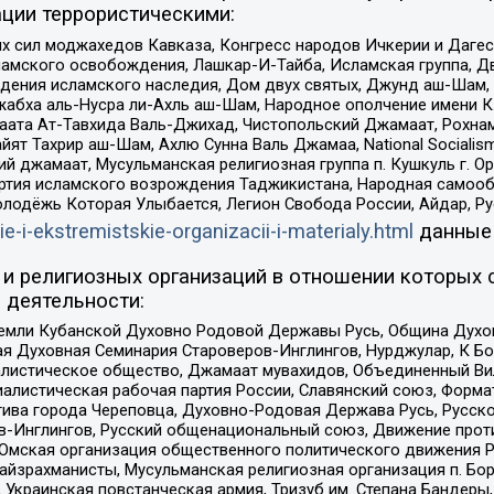
ции террористическими:
ил моджахедов Кавказа, Конгресс народов Ичкерии и Дагеста
ламского освобождения, Лашкар-И-Тайба, Исламская группа, Дв
ения исламского наследия, Дом двух святых, Джунд аш-Шам, 
жабха аль-Нусра ли-Ахль аш-Шам, Народное ополчение имени К.
ата Ат-Тавхида Валь-Джихад, Чистопольский Джамаат, Рохнам
ят Тахрир аш-Шам, Ахлю Сунна Валь Джамаа, National Socialism
ий джамаат, Мусульманская религиозная группа п. Кушкуль г. 
ртия исламского возрождения Таджикистана, Народная самооб
олодёжь Которая Улыбается, Легион Свобода России, Айдар, Р
ie-i-ekstremistskie-organizacii-i-materialy.html
данные
и религиозных организаций в отношении которых 
 деятельности:
земли Кубанской Духовно Родовой Державы Русь, Община Духо
 Духовная Семинария Староверов-Инглингов, Нурджулар, К Бо
листическое общество, Джамаат мувахидов, Объединенный Вил
иалистическая рабочая партия России, Славянский союз, Форма
ива города Череповца, Духовно-Родовая Держава Русь, Русск
-Инглингов, Русский общенациональный союз, Движение против
 Омская организация общественного политического движения Р
йзрахманисты, Мусульманская религиозная организация п. Бо
краинская повстанческая армия, Тризуб им. Степана Бандеры, Бр