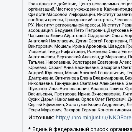
Гражданское действие, Центр независимых соци
организаций, Частное учреждение в Калининград
Средств Массовой Информации, Институт развити
свободы прессы, Гражданский контроль, Человек
РУ, Институт региональной прессы, Институт Ра
ассоциация, Бедушев Петр Петрович, Дзугкоева 
Чанышева Лилия Айратовна, Сидорович Ольга Бори
Анатолий Николаевич, Дугин Сергей Георгиевич, 
Викторович, Мошель Ирина Ароновна, Шведов Гри
Исламов Тимур Рифгатович, Романова Ольга Евге
Анатольевич, Верховский Александр Маркович, П
Татьяна Николаевна, Золотарева Екатерина Алек
Юрьевна, Саранг Анна Васильевна, Захарова Свет
Андрей Юрьевич, Мосин Алексей Геннадьевич, Ге
Дмитриевна, Вититинова Елена Владимировна, Ба
Николаевна, Ганнушкина Светлана Алексеевна, За
Шуманов Илья Вячеславович, Арапова Галина Юрь
Васильевич, Протасова Ирина Вячеславовна, Лит
Сухих Дарья Николаевна, Орлов Олег Петрович, 
Сергей Ефимович, Золотухин Борис Андреевич, Л
Генри Маркович, Захаров Герман Константинович
Источник:
http://unro.minjust.ru/NKOFore
* Единый федеральный список организа