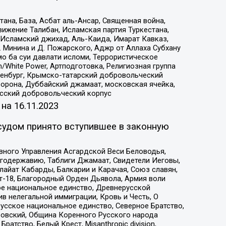
на, База, Асбат аль-Ансар, Священная война,
ижение Талибан, Исламская партия Туркестана,
Исламский джихад, Аль-Каида, Имарат Кавказ,
 Минина и Д. Пожарского, Аджр от Аллаха Субхану
о ба суи давлати исломи, Террористическое
/White Power, Артподготовка, Религиозная группа
Оренбург, Крымско-татарский добровольческий
орона, Дуббайский джамаат, московская ячейка,
усский добровольческий корпус
 на
16.11.2023
судом принято вступившее в законную
вного Управления Асгардской Веси Беловодья,
годержавию, Таблиги Джамаат, Свидетели Иеговы,
айат Кабарды, Балкарии и Карачая, Союз славян,
т-18, Благородный Орден Дьявола, Армия воли
ое национальное единство, Древнерусской
 нелегальной иммиграции, Кровь и Честь, О
усское национальное единство, Северное Братство,
ровский, Община Коренного Русского народа
атство, Белый Крест, Misanthropic division,