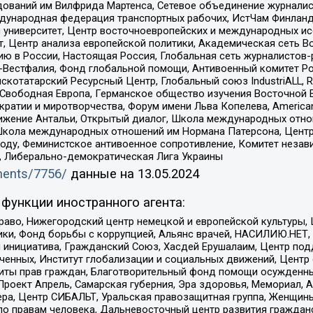
едований им Вилфрида Мартенса, Сетевое объединение журнали
Международная федерация транспортных рабочих, ИстЧам Финлан
й университет, Центр восточноевропейских и международных и
, Центр анализа европейской политики, Академическая сеть Во
ю в России, Настоящая Россия, Глобальная сеть журналистов
естфалия, Фонд глобальной помощи, Антивоенный комитет России,
татарский Ресурсный Центр, Глобальный союз IndustriALL, Russi
 Свободная Европа, Германское общество изучения Восточной 
и и миротворчества, Форум имени Льва Копелева, American Counci
ое движение Антальи, Открытый диалог, Школа международных отн
Школа международных отношений им Нормана Патерсона, Центр
ду, Феминистское антивоенное сопротивление, Комитет независ
а, Либерально-демократическая Лига Украины
uments/7756/
данные на
13.05.2024
функции иностранного агента:
раво, Нижегородский центр немецкой и европейской культуры,
тики, Фонд борьбы с коррупцией, Альянс врачей, НАСИЛИЮ.НЕТ,
я инициатива, Гражданский Союз, Хасдей Ерушалаим, Центр по
юченных, Институт глобализации и социальных движений, Цент
ты прав граждан, Благотворительный фонд помощи осужденным
а, Проект Апрель, Самарская губерния, Эра здоровья, Мемориал
ера, Центр СИБАЛЬТ, Уральская правозащитная группа, Женщины
по правам человека, Дальневосточный центр развития гражданс