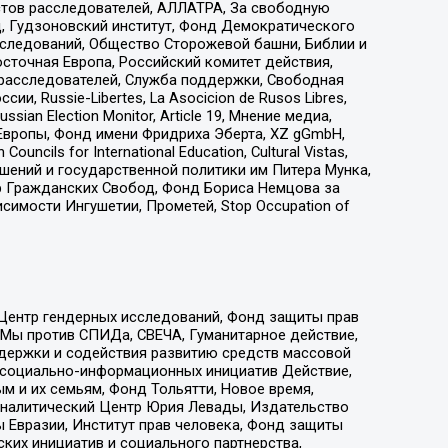
стов расследователей, АЛЛАТРА, За свободную
д, Гудзоновский институт, Фонд Демократического
сследований, Общество Сторожевой башни, Библии и
сточная Европа, Российский комитет действия,
-расследователей, Служба поддержки, Свободная
 Russie-Libertes, La Asocicion de Rusos Libres,
an Election Monitor, Article 19, Мнение медиа,
Европы, Фонд имени Фридриха Эберта, XZ gGmbH,
ls for International Education, Cultural Vistas,
ошений и государственной политики им Питера Мунка,
 Гражданских Свобод, Фонд Бориса Немцова за
имости Ингушетии, Прометей, Stop Occupation of
 Центр гендерных исследований, Фонд защиты прав
 Мы против СПИДа, СВЕЧА, Гуманитарное действие,
ддержки и содействия развитию средств массовой
р социально-информационных инициатив Действие,
 и их семьям, Фонд Тольятти, Новое время,
, Аналитический Центр Юрия Левады, Издательство
 Евразии, Институт прав человека, Фонд защиты
ких инициатив и социального партнерства,