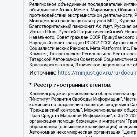
Религиозное объединение последователей инглии
объединение Атака, Мечеть Мирмамеда, Община К
противодействии экстремистской деятельности, 
Молодежная правозащитная группа МПГ, Курсом П
Благотворительный пансионат Ак Умут, Русская ре
Иртыш Ultras, Русский Патриотический клуб-Нов
Навального, Совет граждан СССР Прикубанского 
Народный совет граждан РСФСР СССР Архангельск
Социалистических Районов, Meta Platforms Inc, 
Комитет, Татарстанское Региональное Всетатар
Татарской Автономной Советской Социалистическ
Красноярского края, Этническое национальное о
Источник:
https://minjust.gov.ru/ru/doc
* Реестр иностранных агентов:
Калининградская региональная общественная организация "Экозащита!-Женсовет", Фонд содействия защите прав и свобод граждан "Общественный вердикт", Фонд "Институт Развития Свободы Информации", Частное учреждение "Информационное агентство МЕМО. РУ", Региональная общественная организация "Общественная комиссия по сохранению наследия академика Сахарова", Фонд поддержки свободы прессы, Санкт-Петербургская общественная правозащитная организация "Гражданский контроль", Межрегиональная общественная организация "Информационно-просветительский центр "Мемориал", Региональный Фонд "Центр Защиты Прав Средств Массовой Информации", с 05.12.2023 Фонд "Центр Защиты Прав Средств массовой информации", Региональная общественная благотворительная организация помощи беженцам и мигрантам "Гражданское содействие", Негосударственное образовательное учреждение дополнительного профессионального образования (повышение квалификации) специалистов "АКАДЕМИЯ ПО ПРАВАМ ЧЕЛОВЕКА", Свердловская региональная общественная организация "Сутяжник", Автономная некоммерческая организация "Центр независимых социологических исследований", Союз общественных объединений "Российский исследовательский центр по правам человека", Региональное общественное учреждение научно-информационный центр "МЕМОРИАЛ", Некоммерческая организация "Фонд защиты гласности", Автономная некоммерческая организация "Институт прав человека", Городская общественная организация "Екатеринбургское общество "МЕМОРИАЛ", Городская общественная организация "Рязанское историко-просветительское и правозащитное общество "Мемориал" (Рязанский Мемориал), Челябинский региональный орган общественной самодеятельности – женское общественное объединение "Женщины Евразии", Челябинский региональный орган общественной самодеятельности "Уральская правозащитная группа", Фонд содействия защите здоровья и социальной справедливости имени Андрея Рылькова, Автономная Некоммерческая Организация "Аналитический Центр Юрия Левады", Автономная некоммерческая организация социальной поддержки населения "Проект Апрель", Региональная общественная организация помощи женщинам и детям, находящимся в кризисной ситуации "Информационно-методический центр "Анна", Фонд содействия развитию массовых коммуникаций и правовому просвещению "Так-так-Так", Фонд содействия устойчивому развитию "Серебряная тайга", Свердловский региональный общественный фонд социальных проектов "Новое время", "Idel.Реалии", Кавказ.Реалии, Крым.Реалии, Телеканал Настоящее Время, Татаро-башкирская служба Радио Свобода (Azatliq Radiosi), Радио Свободная Европа/Радио Свобода (PCE/PC), "Сибирь.Реалии", "Фактограф", Благотворительный фонд помощи осужденным и их семьям, Автономная некоммерческая организация "Институт глобализации и социальных движений", Фонд "В защиту прав заключенных", Частное учреждение "Центр поддержки и содействия развитию средств массовой информации", Пензенский региональный общественный благотворительный фонд "Гражданский союз", "Север.Реалии", Некоммерческая организация Фонд "Правовая инициатива", 