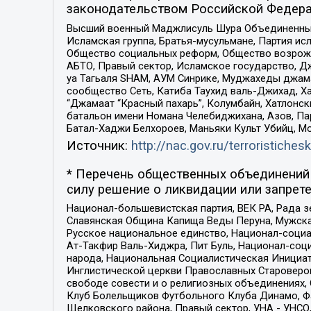
законодательством Российской Федера
Высший военный Маджлисуль Шура Объединенных с
Исламская группа, Братья-мусульмане, Партия ис
Общество социальных реформ, Общество возрожд
АБТО, Правый сектор, Исламское государство, Д
уа Тагьаля SHAM, АУМ Синрике, Муджахеды джама
сообщество Сеть, Катиба Таухид валь-Джихад, Хай
“Джамаат “Красный пахарь”, Колумбайн, Хатлонск
батальон имени Номана Челебиджихана, Азов, Па
Батал-Хаджи Белхороев, Маньяки Культ Убийц, М
Источник:
http://nac.gov.ru/terroristichesk
* Перечень общественных объединений 
силу решение о ликвидации или запрете
Национал-большевистская партия, ВЕК РА, Рада 
Славянская Община Капища Веды Перуна, Мужская
Русское национальное единство, Национал-социа
Ат-Такфир Валь-Хиджра, Пит Буль, Национал-соц
народа, Национальная Социалистическая Инициат
Инглистической церкви Православных Староверов
свободе совести и о религиозных объединениях,
Клуб Болельщиков Футбольного Клуба Динамо, Фа
Щелковского района, Правый сектор, УНА - УНСО, У