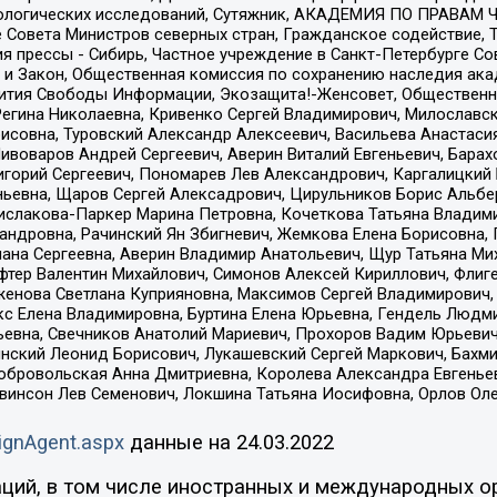
ологических исследований, Сутяжник, АКАДЕМИЯ ПО ПРАВАМ Ч
е Совета Министров северных стран, Гражданское содействие,
я прессы - Сибирь, Частное учреждение в Санкт-Петербурге С
 и Закон, Общественная комиссия по сохранению наследия ак
звития Свободы Информации, Экозащита!-Женсовет, Общественн
Регина Николаевна, Кривенко Сергей Владимирович, Милославс
совна, Туровский Александр Алексеевич, Васильева Анастасия
Пивоваров Андрей Сергеевич, Аверин Виталий Евгеньевич, Бара
горий Сергеевич, Пономарев Лев Александрович, Каргалицкий 
ньевна, Щаров Сергей Алексадрович, Цирульников Борис Альбер
ислакова-Паркер Марина Петровна, Кочеткова Татьяна Владими
сандровна, Рачинский Ян Збигневич, Жемкова Елена Борисовна,
лана Сергеевна, Аверин Владимир Анатольевич, Щур Татьяна М
фтер Валентин Михайлович, Симонов Алексей Кириллович, Флиг
женова Светлана Куприяновна, Максимов Сергей Владимирович, 
кс Елена Владимировна, Буртина Елена Юрьевна, Гендель Людм
евна, Свечников Анатолий Мариевич, Прохоров Вадим Юрьевич
инский Леонид Борисович, Лукашевский Сергей Маркович, Бахм
Добровольская Анна Дмитриевна, Королева Александра Евгенье
евинсон Лев Семенович, Локшина Татьяна Иосифовна, Орлов Ол
ignAgent.aspx
данные на
24.03.2022
ций, в том числе иностранных и международных ор