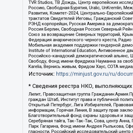
TVR Studios, ТВ Дождь, Центр европейских иссл
Россию, Свободная Бурятия, Uralic, UnKremlin, 
Развития, Комитет-2024, Центрально-Европейски
трактатов Свидетелей Иеговы, Гражданский Совет
РЭНД корпорейшн, Русская Америка за демократи
Россия Берлин, Свободная Россия Северный Рейн-В
Союз за возвращение Северных территорий, Крымско
Федерация анархического черного креста, Радио
Мобильная академия поддержки гендерной демократи
Institute of International Education, Антивоенн
Российско-канадский демократический альянс, 
Свободу, Фонд имени Фридриха Науманна за свобо
Karelia, Вернись живым, Фридом Хаус, СОТА меди
Источник:
https://minjust.gov.ru/ru/doc
* Сведения реестра НКО, выполняющих 
Лилит, Правозащитная группа Гражданин.Армия.П
граждан Штаб, Институт права и публичной поли
Открытый Петербург, Лига Избирателей, Правова
информации, Горячая Линия, В защиту прав закл
Благотворительный фонд охраны здоровья и защи
Серебряная тайга, Так-Так-Так, Сова, центр Анн
Парк Гагарина, Фонд имени Андрея Рылькова, Сф
гласности, Российский исследовательский центр 