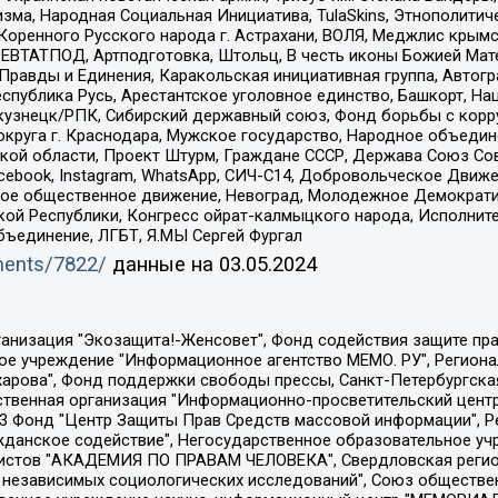
зма, Народная Социальная Инициатива, TulaSkins, Этнополитич
оренного Русского народа г. Астрахани, ВОЛЯ, Меджлис крымс
РЕВТАТПОД, Артподготовка, Штольц, В честь иконы Божией Мате
равды и Единения, Каракольская инициативная группа, Автогра
спублика Русь, Арестантское уголовное единство, Башкорт, Наци
окузнецк/РПК, Сибирский державный союз, Фонд борьбы с кор
округа г. Краснодара, Мужское государство, Народное объедин
ой области, Проект Штурм, Граждане СССР, Держава Союз Сов
Facebook, Instagram, WhatsApp, СИЧ-С14, Добровольческое Движ
ское общественное движение, Невоград, Молодежное Демократ
ой Республики, Конгресс ойрат-калмыцкого народа, Исполнит
бъединение, ЛГБТ, Я.МЫ Сергей Фургал
uments/7822/
данные на
03.05.2024
Общество с ограниченной ответственностью "Радио Свободная Европа/Радио Свобода", Чешское информационное агентство "MEDIUM-ORIENT", Красноярская региональная общественная организация "Мы против СПИДа", Камалягин Денис Николаевич, Маркелов Сергей Евгеньевич, Пономарев Лев Александрович, Савицкая Людмила Алексеевна, Автономная некоммерческая организация "Центр по работе с проблемой насилия "НАСИЛИЮ.НЕТ", Межрегиональный профессиональный союз работников здравоохранения "Альянс врачей", Юридическое лицо, зарегистрированное в Латвийской Республике, SIA "Medusa Project" (регистрационный номер 40103797863, дата регистрации 10.06.2014), Некоммерческая организация "Фонд по борьбе с коррупцией", Автономная некоммерческая организация "Институт права и публичной политики", Баданин Роман Сергеевич, Гликин Максим Александрович, Железнова Мария Михайловна, Лукьянова Юлия Сергеевна, Маетная Елизавета Витальевна, Маняхин Петр Борисович, Чуракова Ольга Владимировна, Ярош Юлия Петровна, Юридическое лицо "The Insider SIA", зарегистрированное в Риге, Латвийская Республика (дата регистрации 26.06.2015), являющееся администратором доменного имени интернет-издания "The Insider SIA", https://theins.ru, Постернак Алексей Евгеньевич, Рубин Михаил Аркадьевич, Анин Роман Александрович, Юридическое лицо Istories fonds, зарегистрированное в Латвийской Республике (регистрационный номер 50008295751, дата регистрации 24.02.2020), Великовский Дмитрий Александрович, Долинина Ирина Николаевна, Мароховская Алеся Алексеевна, Шлейнов Роман Юрьевич, Шмагун Олеся Валентиновна, Общество с ограниченной ответственностью "Альтаир 2021", Общество с ограниченной ответственностью "Вега 2021", Общество с ограниченной ответственностью "Главный редактор 2021", Общество с ограниченной ответственностью "Ромашки монолит", Важенков Артем Валерьевич, Ивановская областная общественная организация "Центр гендерных исследований", Гурман Юрий Альбертович, Медиапроект "ОВД-Инфо", Егоров Владимир Владимирович, Жилинский Владимир Александрович, Общество с ограниченной ответственностью "ЗП", Иванова София Юрьевна, Карезина Инна Павловна, Кильтау Екатерина Викторовна, Петров Алексей Викторович, Пискунов Сергей Евгеньевич, Смирнов Сергей Сергеевич, Тихонов Михаил Сергеевич, Общество с ограниченной ответственностью "ЖУРНАЛИСТ-ИНОСТРАННЫЙ АГЕНТ", Арапова Галина Юрьевна, Вольтская Татьяна Анатольевна, Американская компания "Mason G.E.S. Anonymous Foundation" (США), являющаяся владельцем интернет-издания https://mnews.world/, Компания "Stichting Bellingcat", зарегистрированная в Нидерландах (дата регистрации 11.07.2018), Захаров Андрей Вячеславович, Клепиковская Екатерина Дмитриевна, Общество с ограниченной ответственностью "МЕМО", Перл Роман Александрович, Симонов Евгений Алексеевич, Соловьева Елена Анатольевна, Сотников Даниил Владимирович, Сурначева Елизавета Дмитриевна, Автономная некоммерческая организация по защите прав человека и информированию населения "Якутия – Наше Мнение", Общество с ограниченной ответственностью "Москоу диджитал медиа", с 26.01.2023 Общество с ограниченной ответственностью "Чайка Белые сады", Ветошкина Валерия Валерьевна, Заговора Максим Александрович, Межрегиональное общественное движение "Российская ЛГБТ - сеть", Оленичев Максим Владимирович, Павлов Иван Юрьевич, Скворцова Елена Сергеевна, Общество с ограниченной ответственностью "Как бы инагент", Кочетков Игорь Викторович, Общество с ограниченной ответственностью "Честные выборы", Еланчик Олег Александрович, Общество с ограниченной ответственностью "Нобелевский призыв", Гималова Регина Эмилевна, Григорьев Андрей Валерьевич, Григорьева Алина Александровна, Ассоциация по содействию защите прав призывников, альтернативнослужащих и военнослужащих "Правозащитная группа "Гражданин.Армия.Право", Хисамова Регина Фаритовна, Автономная некоммерческая организация по реализа