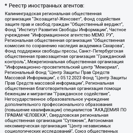
* Реестр иностранных агентов:
Калининградская региональная общественная организация "Экозащита!-Женсовет", Фонд содействия защите прав и свобод граждан "Общественный вердикт", Фонд "Институт Развития Свободы Информации", Частное учреждение "Информационное агентство МЕМО. РУ", Региональная общественная организация "Общественная комиссия по сохранению наследия академика Сахарова", Фонд поддержки свободы прессы, Санкт-Петербургская общественная правозащитная организация "Гражданский контроль", Межрегиональная общественная организация "Информационно-просветительский центр "Мемориал", Региональный Фонд "Центр Защиты Прав Средств Массовой Информации", с 05.12.2023 Фонд "Центр Защиты Прав Средств массовой информации", Региональная общественная благотворительная организация помощи беженцам и мигрантам "Гражданское содействие", Негосударственное образовательное учреждение дополнительного профессионального образования (повышение квалификации) специалистов "АКАДЕМИЯ ПО ПРАВАМ ЧЕЛОВЕКА", Свердловская региональная общественная организация "Сутяжник", Автономная некоммерческая организация "Центр независимых социологических исследований", Союз общественных объединений "Российский исследовательский центр по правам человека", Региональное общественное учреждение научно-информационный центр "МЕМОРИАЛ", Некоммерческая организация "Фонд защиты гласности", Автономная некоммерческая организация "Институт прав человека", Городская общественная организация "Екатеринбургское общество "МЕМОРИАЛ", Городская общественная организация "Рязанское историко-просветительское и правозащитное общество "Мемориал" (Рязанский Мемориал), Челябинский региональный орган общественной самодеятельности – женское общественное объединение "Женщины Евразии", Челябинский региональный орган общественной самодеятельности "Уральская правозащитная группа", Фонд содействия защите здоровья и социальной справедливости имени Андрея Рылькова, Автономная Некоммерческая Организация "Аналитический Центр Юрия Левады", Автономная некоммерческая организация социальной поддержки населения "Проект Апрель", Региональная общественная организация помощи женщинам и детям, находящимся в кризисной ситуации "Информационно-методический центр "Анна", Фонд содействия развитию массовых коммуникаций и правовому просвещению "Так-так-Так", Фонд содействия устойчивому развитию "Серебряная тайга", Свердловский региональный общественный фонд социальных проектов "Новое время", "Idel.Реалии", Кавказ.Реалии, Крым.Реалии, Телеканал Настоящее Время, Татаро-башкирская служба Радио Свобода (Azatliq Radiosi), Радио Свободная Европа/Радио Свобода (PCE/PC), "Сибирь.Реалии", "Фактограф", Благотворительный фонд помощи осужденным и их семьям, Автономная некоммерческая организация "Институт глобализации и социальных движений", Фонд "В защиту прав заключенных", Частное учреждение "Центр поддержки и содействия развитию средств массовой информации", Пензенский региональный общественный благотворительный фонд "Гражданский союз", "Север.Реалии", Некоммерческая организация Фонд "Правовая инициатива", Общество с ограниченной ответственностью "Радио Свободная Европа/Радио Свобода", Чешское информационное агентство "MEDIUM-ORIENT", Красноярская региональная общественная организация "Мы против СПИДа", Камалягин Денис Николаевич, Маркелов Сергей Евгеньевич, Пономарев Лев Александрович, Савицкая Людмила Алексеевна, Автономная некоммерческая организация "Центр по работе с проблемой насилия "НАСИЛИЮ.НЕТ", Межрегиональный профессиональный союз работников здравоохранения "Альянс врачей", Юридическое лицо, зарегистрированное в Латвийской Республике, SIA "Medusa Project" (регистрационный номер 40103797863, дата регистрации 10.06.2014), Некоммерческая организация "Фонд по борьбе с коррупцией", Автономная некоммерческая организация "Институт права и публичной политики", Баданин Роман Сергеевич, Гликин Максим Александрович, Железнова Мария Михайловна, Лукьянова Юлия Сергеевна, Маетная Елизавета Витальевна, Маняхин Петр Борисович, Чуракова Ольга Владимировна, Ярош Юлия Петровна, Юридическое лицо "The Insider SIA", зарегистрированное в Риге, Латвийская Республика (дата регистрации 26.06.2015), являющееся администратором доменного имени интернет-издания "The Insider SIA", https://theins.ru, Постернак Алексей Евгеньевич, Рубин Михаил Аркадьевич, Анин Роман Александрович, Юридическое лицо Istories fonds, зарегистрированное в Латвийской Республике (регистрационный номер 50008295751, дата регистрации 24.02.2020), Великовский Дмитрий Александрович, Долинина Ирина Николаевна, Мароховская Алеся Алексеевна, Шлейнов Роман Юрьевич, Шмагун Олеся Валентиновна, Общество с ограниченной ответственностью "Альтаир 2021", Общество с ограниченной ответственностью "Вега 2021", Общество с ограниченной ответственностью "Главный редактор 2021", Общество с ограниченной ответственностью "Ромашки монолит", Важенков Артем Валерьевич, Ивановская областная общественная организация "Центр гендерных исследований", Гурман Юрий Альбертович, Медиапроект "ОВД-Инфо", Егоров Владимир Владимирович, Жилинский Владимир Александрович, Общество с ограниченной ответственностью "ЗП", Иванова София Юрьевна, Карезина Инна Павловна, Кильтау Екатерина Викторовна, Петров Алексей Викторович, Пискунов Сергей Евгеньевич, Смирнов Сергей Сергеевич, Тихонов Михаил Сергеевич, Общество с ограниченной ответственностью "ЖУРНАЛИСТ-ИНОСТРАННЫЙ АГЕНТ", Арапова Галина Юрьевна, Вольтская Татьяна Анатольевна, Американская компания "Mason G.E.S. Anonymous Foundation" (США), являющаяся владельцем интернет-издания https://mnews.world/, Компания "Stichting Bellingcat", зарегистрированная в Нидерландах (дата регистрации 11.07.2018), Захаров Андрей Вячеславович, Клепиковская Екатерина Дмитриевна, Общество с ограниченной ответственностью "МЕМО", Перл Роман Александрович, Симонов Евгений Алексеевич, Соловьева Елена Анатольевна, Сотников Даниил Владимирович, Сурначева Елизавета Дмитриевна, Автономная некоммерческая организация по защите прав человека и информированию населения "Якутия – Наше Мнение", Общество с ограниченной ответственностью "Москоу диджитал медиа", с 26.01.2023 Общество с ограниченной ответственностью "Чайка Белые сады", Ветошкина Валерия Валерьевна, Заговора Максим Александрович, Межрегиональное общественное движение "Российская ЛГБТ - сеть", Оленичев Максим Владимирович, Павлов Иван Юрьевич, Скворцова Елена Сергеевна, Общество с ограниченной ответственностью "Как бы инагент", Кочетков Игорь Викторович, Общество с ограниченной ответственностью "Честные выборы", Еланчик Олег Александрович, Общество с ограниченной ответственностью "Нобелевский призыв", Гималова Регина Эмилевна, Григорьев Андрей Валерьевич, Григорьева Алина Александровна, Ассоциация по содействию защите прав призывников, альтернативнослужащих и военнослужащих "Правозащитная группа "Гражданин.Армия.Право", Хисамова Регина Фаритовна, Автономная некоммерческая организация по реализации социально-правовых программ "Лилит", Дальневосточное общественное движение "Маяк", Санкт-Петербургская ЛГБТ-инициативная группа "Выход", Инициативная группа ЛГБТ+ "Реверс", Алексеев Андрей Викторович, Бекбулатова Таисия Львовна, Беляев Иван Михайлович, Владыкина Елена Сергеевна, Гельман Марат Александрович, Никульшина Вероника Юрьевна, Толоконникова Надежда Андреевна, Шендерович Виктор Анатольевич, Общество с ограниченной ответственностью "Данное сообщение", Общество с ограниченной ответственностью Издательский дом "Новая глава", Айнбиндер Александра Александровна, Московский комьюнити-центр для ЛГБТ+инициатив, Благотворительный фонд развития филантропии, Deutsche Welle (Германия, Kurt-Schumacher-Strasse 3, 53113 Bonn), Борзунова Мария Михайловна, Воробьев Виктор Викторович, Голубева Анна Львовна, Константинова Алла Михайловна, Малкова Ирина Владимировна, Мурадов Мурад Абдулгалимович, Осетинская Елизавета Николаевна, Понасенков Евгений Николаевич, Ганапольский Матвей Юрьевич, Киселев Евгений Алексеевич, Борухович Ирина Григорьевна, Дремин Иван Тимофеевич, Дубровский Дмитрий Викторович, Красноярская региональная общественная организация поддержки и развития альтернативных образовательных технологий и межкультурных коммуникаций "ИНТЕРРА", Маяковская Екатерина Алексеевна, Фейгин Марк Захарович, Филимонов Андрей Викторович, Дзугкоева Регина Николаевна, Доброхотов Роман Александрович, Дудь Юрий Александрович, Елкин Сергей Владимирович, Кругликов Кирилл Игоревич, Сабунаева Мария Леонидовна, Семенов Алексей Владимирович, Шаинян Карен Багратович, Шульман Екатерина Михайловна, Асафьев Артур Валерьевич, Вахштайн Виктор Семенович, Венедиктов Алексей Алексеевич, Лушникова Екатерина Евгеньевна, Волков Леонид Михайлович, Невзоров Александр Глебович, Пархоменко Сергей Борисович, Сироткин Ярослав Николаевич, Кара-Мурза Владимир Владимирович, Баранова Наталья Владимировна, Гозман Леонид Яковлевич, Кагарлицкий Борис Юльевич, Климарев Михаил Валерьевич, Милов Владимир Станиславович, Автономная некоммерческая организация Краснодарский центр современного искусства "Типография", Моргенштерн Алишер Тагирович, Соболь Любовь Эдуардовна, Общество с ограниченной ответственностью "ЛИЗА НОРМ", Каспаров Гарри Кимович, Ходорковский Михаил Борисович, Общество с ограниченной ответственностью "Апрельские тезисы", Данилович Ирина Брониславовна, Кашин Олег Владимирович, Петров Николай Владимирович, Пивоваров Алексей Владимирович, Соколов Михаил Владимирович, Цветкова Юлия Владимировна, Чичваркин Евгений Александрович, Комитет против пыток/Команда против пыток, Общество с ограниченной ответственностью "Первый научный", Общество с ограниченной ответственностью "Вертолет и ко", Белоцерковская Вероника Борисовна, Кац Максим Евгеньевич, Лазарева Татьяна Юрьевна, Шаведдинов Руслан Табризович, Яшин Илья Валерьевич, Общество с ограниченной ответственностью "Иноагент ААВ", Алешковский Дмитрий Петрович, Альбац Евгения Марковна, Быков Дмитрий Львович, Галямина Юлия Евгеньевна, Лойко Сергей Леонидович, Мартынов Кирилл Константинович, Медведев Сергей Александрович, Крашенинников Федор Геннадиевич, Гордеева Катерина Вл