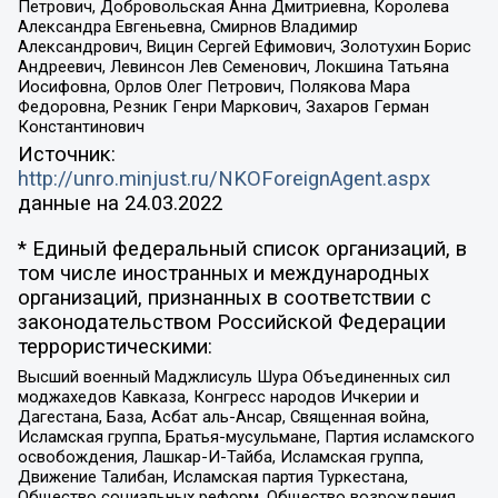
Петрович, Добровольская Анна Дмитриевна, Королева
Александра Евгеньевна, Смирнов Владимир
Александрович, Вицин Сергей Ефимович, Золотухин Борис
Андреевич, Левинсон Лев Семенович, Локшина Татьяна
Иосифовна, Орлов Олег Петрович, Полякова Мара
Федоровна, Резник Генри Маркович, Захаров Герман
Константинович
Источник:
http://unro.minjust.ru/NKOForeignAgent.aspx
данные на
24.03.2022
* Единый федеральный список организаций, в
том числе иностранных и международных
организаций, признанных в соответствии с
законодательством Российской Федерации
террористическими:
Высший военный Маджлисуль Шура Объединенных сил
моджахедов Кавказа, Конгресс народов Ичкерии и
Дагестана, База, Асбат аль-Ансар, Священная война,
Исламская группа, Братья-мусульмане, Партия исламского
освобождения, Лашкар-И-Тайба, Исламская группа,
Движение Талибан, Исламская партия Туркестана,
Общество социальных реформ, Общество возрождения