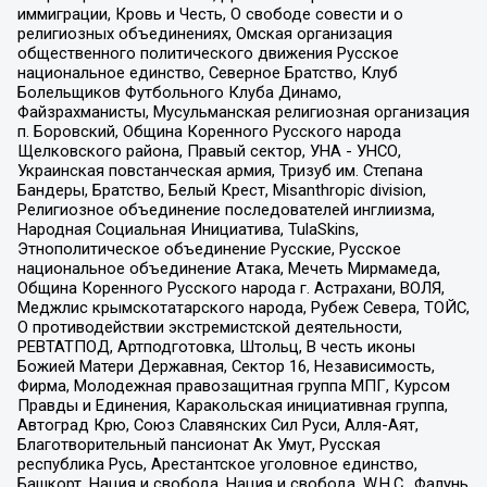
иммиграции, Кровь и Честь, О свободе совести и о
религиозных объединениях, Омская организация
общественного политического движения Русское
национальное единство, Северное Братство, Клуб
Болельщиков Футбольного Клуба Динамо,
Файзрахманисты, Мусульманская религиозная организация
п. Боровский, Община Коренного Русского народа
Щелковского района, Правый сектор, УНА - УНСО,
Украинская повстанческая армия, Тризуб им. Степана
Бандеры, Братство, Белый Крест, Misanthropic division,
Религиозное объединение последователей инглиизма,
Народная Социальная Инициатива, TulaSkins,
Этнополитическое объединение Русские, Русское
национальное объединение Атака, Мечеть Мирмамеда,
Община Коренного Русского народа г. Астрахани, ВОЛЯ,
Меджлис крымскотатарского народа, Рубеж Севера, ТОЙС,
О противодействии экстремистской деятельности,
РЕВТАТПОД, Артподготовка, Штольц, В честь иконы
Божией Матери Державная, Сектор 16, Независимость,
Фирма, Молодежная правозащитная группа МПГ, Курсом
Правды и Единения, Каракольская инициативная группа,
Автоград Крю, Союз Славянских Сил Руси, Алля-Аят,
Благотворительный пансионат Ак Умут, Русская
республика Русь, Арестантское уголовное единство,
Башкорт, Нация и свобода, Нация и свобода, W.H.С., Фалунь