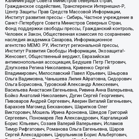
Калининграде Совета Министров северных стран,
Гражданское содействие, Трансперенси Интернешнл-Р,
Центр Защиты Прав Средств Массовой Информации,
Институт развития прессы - Сибирь, Частное учреждение в
Санкт-Петербурге Совета Министров Северных Стран,
Фонд поддержки свободы прессы, Гражданский контроль,
Человек и Закон, Общественная комиссия по сохранению
наследия академика Сахарова, Информационное
агентство МЕМО. РУ, Институт региональной прессы,
Институт Развития Свободы Информации, Экозащита!-
Женсовет, Общественный вердикт, Евразийская
антимонопольная ассоциация, Бедушев Петр Петрович,
Дзугкоева Регина Николаевна, Кривенко Сергей
Владимирович, Милославский Павел Юрьевич, Шнырова
Ольга Вадимовна, Чанышева Лилия Айратовна, Сидорович
Ольга Борисовна, Туровский Александр Алексеевич,
Васильева Анастасия Евгеньевна, Ривина Анна Валерьевна,
Бойко Анатолий Николаевич, Дугин Сергей Георгиевич,
Пивоваров Андрей Сергеевич, Аверин Виталий Евгеньевич,
Барахоев Магомед Бекханович, Шарипков Олег
Викторович, Мошель Ирина Ароновна, Шведов Григорий
Сергеевич, Пономарев Лев Александрович, Каргалицкий
Борис Юльевич, Созаев Валерий Валерьевич, Исламов
Тимур Рифгатович, Романова Ольга Евгеньевна, Щаров
Сергей Алексадрович, Цирульников Борис Альбертович,