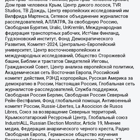
Дом прав человека Крым, Центр дикого лосося, TVR
Studios, ТВ Дождь, Центр европейских исследований им
Вилфрида Мартенса, Сетевое объединение журналистов
расследователей, АЛЛАТРА, За свободную Россию,
Свободная Бурятия, Uralic, UnKremlin, Международная
федерация транспортных рабочих, ИстЧам Финланд,
Гудзоновский институт, Фонд Демократического
Развития, Комитет-2024, Центрально-Европейский
университет, Центр восточноевропейских и
международных исследований, Общество Сторожевой
башни, Библии и трактатов Свидетелей Иеговы,
Гражданский Совет, Центр анализа европейской политики,
Академическая сеть Восточная Европа, Российский
комитет действия, РЭНД корпорейшн, Русская Америка за
демократию в России, Настоящая Россия, Глобальная сеть
журналистов-расследователей, Служба поддержки,
Свободная Россия Берлин, Свободная Россия Северный
Рейн-Вестфалия, Фонд глобальной помощи, Антивоенный
комитет России, Russie-Libertes, La Asocicion de Rusos
Libres, Союз за возвращение Северных территорий,
Крымскотатарский Ресурсный Центр, Глобальный союз
IndustriALL, Russian Election Monitor, Article 19, Мнение
медиа, Федерация анархического черного креста, Радио
Свободная Европа, Германское общество изучения