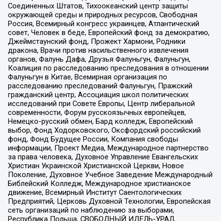
Соединенных Штатов, Тихоокеанский центр защиты
окружающей среды и природных ресурсов, Свободная
Россия, Всемирный конгресс украинцев, Атлантический
совет, Человек в беде, Европейский фонд за демократию,
Джеймстаунский фонд, Прожект Хармони, Родники
дракона, Врачи против насильственного извлечения
органов, Фалунь Дафа, Друзья Фалуньгун, Фалуньгун,
Коалиция по расследованию преследования в отношении
Фалуньгун в Китае, Всемирная организация по
расследованию преследований Фалуньгун, Пражский
гражданский центр, Ассоциация школ политических
исследований при Совете Европы, Центр либеральной
современности, Форум русскоязычных европейцев,
Немецко-русский обмен, Бард колледж, Европейский
выбор, Фонд Ходорковского, Оксфордский российский
фонд, Фонд Будущее России, Компания свободы
информации, Проект Медиа, Международное партнерство
за права человека, Духовное Управление Евангельских
Христиан Украинской Христианской Церкви, Новое
Поколение, Духовное Учебное Заведение Международный
Библейский Колледж, Международное христианское
движение, Всемирный Институт Саентологических
Предприятий, Церковь Духовной Технологии, Европейская
сеть организаций по наблюдению за выборами,
Республика Польша, СВОБОДНЫЙ ИДЕЛЬ-УРАЛ,