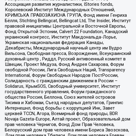
Ассоциация развития журналистики, IStories fonds,
Королевский Институт Международных Отношений,
КРИМСЬКА ПРАВОЗАХИСНА ГРУПА, Фонд имени Генриха
Бёлля, Stichting Bellingcat, Bellingcat Ltd, The Insider, Институт
правовой инициативы Центральной и Восточной Европы,
Фонд Открытой Эстонии, Calvert 22 Foundation, Канадский
украинский конгресс, Институт Макдональда-Лорье,
Украинская национальная федерация Канады,
Декабристы, Международный научный центр им Вудро
Вильсона, Свободная пресса, Возрождение, Всеукраинский
духовный центр , Риддл, Русский антивоенный комитет в
Швеции, Проект Медуза, Фонд Андрея Сахарова, Форум
свободной России, Лига Свободных Наций, Transparеncy
International, Форум Свободных Народов ПостРоссии,
Солидарность с гражданским движением в России –
Solidarus, КрымSOS, Свободный университет, Институт
государственного управления, Форум гражданского
общества Россия, Беллона, Союз жителей островов
Тисима и Хабомаи, Съезд народных депутатов, Гринпис
Интернешнл, Фонд борьбы с коррупцией Инк, Завет
церквей TCCN, Агора, Всемирный фонд природы, BDR
Novaja Gazeta-Europe, Алтай проект, Образовательный дом
прав человека Чернигов, Фонд Дом Прав Человека,
Белорусский дом прав человека имени Бориса Звозскова,
Дом прав человека Тбилиси, Дом прав человека Ереван,