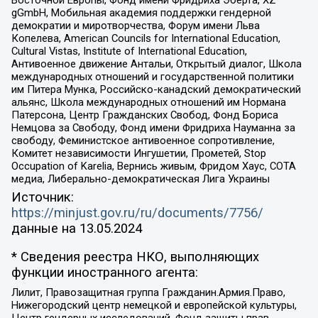
Восточной Европы, Фонд имени Фридриха Эберта, XZ
gGmbH, Мобильная академия поддержки гендерной
демократии и миротворчества, Форум имени Льва
Копелева, American Councils for International Education,
Cultural Vistas, Institute of International Education,
Антивоенное движение Антальи, Открытый диалог, Школа
международных отношений и государственной политики
им Питера Мунка, Российско-канадский демократический
альянс, Школа международных отношений им Нормана
Патерсона, Центр Гражданских Свобод, Фонд Бориса
Немцова за Свободу, Фонд имени Фридриха Науманна за
свободу, Феминистское антивоенное сопротивление,
Комитет независимости Ингушетии, Прометей, Stop
Occupation of Karelia, Вернись живым, Фридом Хаус, СОТА
медиа, Либерально-демократическая Лига Украины
Источник:
https://minjust.gov.ru/ru/documents/7756/
данные на
13.05.2024
* Сведения реестра НКО, выполняющих
функции иностранного агента:
Лилит, Правозащитная группа Гражданин.Армия.Право,
Нижегородский центр немецкой и европейской культуры,
Центр гендерных исследований, Фонд защиты прав