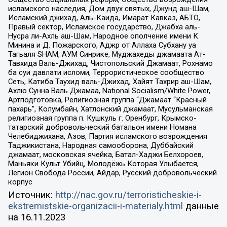
исламского наследия, Дом двух святых, Джунд аш-Шам,
Исламский джихад, Аль-Каида, Имарат Кавказ, АБТО,
Правый сектор, Исламское государство, Джабха аль-
Нусра ли-Ахль аш-Шам, Народное ополчение имени К.
Минина и Д. Пожарского, Аджр от Аллаха Субхану уа
Тагьаля SHAM, АУМ Синрике, Муджахеды джамаата Ат-
Тавхида Валь-Джихад, Чистопольский Джамаат, Рохнамо
ба суи давлати исломи, Террористическое сообщество
Сеть, Катиба Таухид валь-Джихад, Хайят Тахрир аш-Шам,
Ахлю Сунна Валь Джамаа, National Socialism/White Power,
Артподготовка, Религиозная группа “Джамаат “Красный
пахарь”, Колумбайн, Хатлонский джамаат, Мусульманская
религиозная группа п. Кушкуль г. Оренбург, Крымско-
татарский добровольческий батальон имени Номана
Челебиджихана, Азов, Партия исламского возрождения
Таджикистана, Народная самооборона, Дуббайский
джамаат, московская ячейка, Батал-Хаджи Белхороев,
Маньяки Культ Убийц, Молодёжь Которая Улыбается,
Легион Свобода России, Айдар, Русский добровольческий
корпус
Источник:
http://nac.gov.ru/terroristicheskie-i-
ekstremistskie-organizacii-i-materialy.html
данные
на
16.11.2023