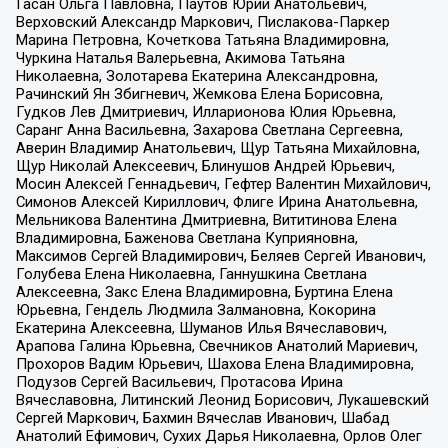
Гасан Ольга Павловна, Паутов Юрий Анатольевич,
Верховский Александр Маркович, Пислакова-Паркер
Марина Петровна, Кочеткова Татьяна Владимировна,
Чуркина Наталья Валерьевна, Акимова Татьяна
Николаевна, Золотарева Екатерина Александровна,
Рачинский Ян Збигневич, Жемкова Елена Борисовна,
Гудков Лев Дмитриевич, Илларионова Юлия Юрьевна,
Саранг Анна Васильевна, Захарова Светлана Сергеевна,
Аверин Владимир Анатольевич, Щур Татьяна Михайловна,
Щур Николай Алексеевич, Блинушов Андрей Юрьевич,
Мосин Алексей Геннадьевич, Гефтер Валентин Михайлович,
Симонов Алексей Кириллович, Флиге Ирина Анатольевна,
Мельникова Валентина Дмитриевна, Вититинова Елена
Владимировна, Баженова Светлана Куприяновна,
Максимов Сергей Владимирович, Беляев Сергей Иванович,
Голубева Елена Николаевна, Ганнушкина Светлана
Алексеевна, Закс Елена Владимировна, Буртина Елена
Юрьевна, Гендель Людмила Залмановна, Кокорина
Екатерина Алексеевна, Шуманов Илья Вячеславович,
Арапова Галина Юрьевна, Свечников Анатолий Мариевич,
Прохоров Вадим Юрьевич, Шахова Елена Владимировна,
Подузов Сергей Васильевич, Протасова Ирина
Вячеславовна, Литинский Леонид Борисович, Лукашевский
Сергей Маркович, Бахмин Вячеслав Иванович, Шабад
Анатолий Ефимович, Сухих Дарья Николаевна, Орлов Олег