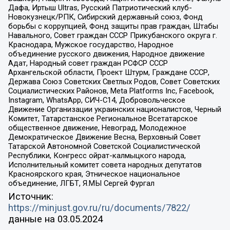
Дафа, Иртыш Ultras, Русский Патриотический клуб-
Новокузнецк/РПК, Сибирский державный союз, Фонд
борьбы с коррупцией, Фонд защиты прав граждан, Штабы
Навального, Совет граждан СССР Прикубанского округа г.
Краснодара, Мужское государство, Народное
объединение русского движения, Народное движение
Адат, Народный совет граждан РСФСР СССР
Архангельской области, Проект Штурм, Граждане СССР,
Держава Союз Советских Светлых Родов, Совет Советских
Социалистических Районов, Meta Platforms Inc, Facebook,
Instagram, WhatsApp, СИЧ-С14, Добровольческое
Движение Организации украинских националистов, Черный
Комитет, Татарстанское Региональное Всетатарское
общественное движение, Невоград, Молодежное
Демократическое Движение Весна, Верховный Совет
Татарской Автономной Советской Социалистической
Республики, Конгресс ойрат-калмыцкого народа,
Исполнительный комитет совета народных депутатов
Красноярского края, Этническое национальное
объединение, ЛГБТ, Я.МЫ Сергей Фургал
Источник:
https://minjust.gov.ru/ru/documents/7822/
данные на
03.05.2024