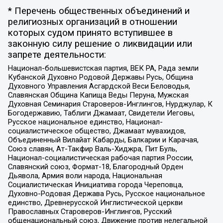
* Перечень общественных объединений и
религиозных организаций в отношении
которых судом принято вступившее в
законную силу решение о ликвидации или
запрете деятельности:
Национал-большевистская партия, ВЕК РА, Рада земли
Кубанской Духовно Родовой Державы Русь, Община
Духовного Управления Асгардской Веси Беловодья,
Славянская Община Капища Веды Перуна, Мужская
Духовная Семинария Староверов-Инглингов, Нурджулар, К
Богодержавию, Таблиги Джамаат, Свидетели Иеговы,
Русское национальное единство, Национал-
социалистическое общество, Джамаат мувахидов,
Объединенный Вилайат Кабарды, Балкарии и Карачая,
Союз славян, Ат-Такфир Валь-Хиджра, Пит Буль,
Национал-социалистическая рабочая партия России,
Славянский союз, Формат-18, Благородный Орден
Дьявола, Армия воли народа, Национальная
Социалистическая Инициатива города Череповца,
Духовно-Родовая Держава Русь, Русское национальное
единство, Древнерусской Инглистической церкви
Православных Староверов-Инглингов, Русский
общенациональный союз, Движение против нелегальной