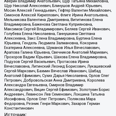
Аверин Владимир Анатольевич, Щур Татьяна Михайловна,
Щур Николай Алексеевич, Блинушов Андрей Юрьевич,
Мосин Алексей Геннадьевич, Гефтер Валентин Михайлович,
Симонов Алексей Кириллович, Флиге Ирина Анатольевна,
Мельникова Валентина Дмитриевна, Вититинова Елена
Владимировна, Баженова Светлана Куприяновна,
Максимов Сергей Владимирович, Беляев Сергей Иванович,
Голубева Елена Николаевна, Ганнушкина Светлана
Алексеевна, Закс Елена Владимировна, Буртина Елена
Юрьевна, Гендель Людмила Залмановна, Кокорина
Екатерина Алексеевна, Шуманов Илья Вячеславович,
Арапова Галина Юрьевна, Свечников Анатолий Мариевич,
Прохоров Вадим Юрьевич, Шахова Елена Владимировна,
Подузов Сергей Васильевич, Протасова Ирина
Вячеславовна, Литинский Леонид Борисович, Лукашевский
Сергей Маркович, Бахмин Вячеслав Иванович, Шабад
Анатолий Ефимович, Сухих Дарья Николаевна, Орлов Олег
Петрович, Добровольская Анна Дмитриевна, Королева
Александра Евгеньевна, Смирнов Владимир
Александрович, Вицин Сергей Ефимович, Золотухин Борис
Андреевич, Левинсон Лев Семенович, Локшина Татьяна
Иосифовна, Орлов Олег Петрович, Полякова Мара
Федоровна, Резник Генри Маркович, Захаров Герман
Константинович
Источник: