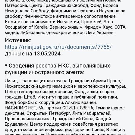
альянс, Школа международных отношений им Нормана
Патерсона, Центр Гражданских Свобод, Фонд Бориса
Немцова за Свободу, Фонд имени Фридриха Науманна за
свободу, Феминистское антивоенное сопротивление,
Комитет независимости Ингушетии, Прометей, Stop
Occupation of Karelia, Вернись живым, Фридом Хаус, СОТА
медиа, Либерально-демократическая Лига Украины
Источник:
https://minjust.gov.ru/ru/documents/7756/
данные на
13.05.2024
* Сведения реестра НКО, выполняющих
функции иностранного агента:
Лилит, Правозащитная группа Гражданин.Армия.Право,
Нижегородский центр немецкой и европейской культуры,
Центр гендерных исследований, Фонд защиты прав
граждан Штаб, Институт права и публичной политики,
Фонд борьбы с коррупцией, Альянс врачей,
НАСИЛИЮ.НЕТ, Мы против СПИДа, СВЕЧА, Гуманитарное
действие, Открытый Петербург, Лига Избирателей,
Правовая инициатива, Гражданский Союз, Хасдей
Ерушалаим, Центр поддержки и содействия развитию
средств массовой информации, Горячая Линия, В защиту
прав заключенных, Институт глобализации и социальных