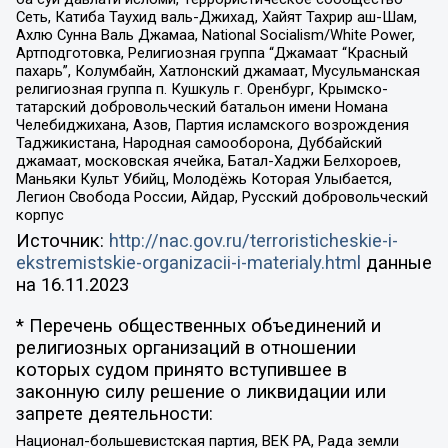
Сеть, Катиба Таухид валь-Джихад, Хайят Тахрир аш-Шам,
Ахлю Сунна Валь Джамаа, National Socialism/White Power,
Артподготовка, Религиозная группа “Джамаат “Красный
пахарь”, Колумбайн, Хатлонский джамаат, Мусульманская
религиозная группа п. Кушкуль г. Оренбург, Крымско-
татарский добровольческий батальон имени Номана
Челебиджихана, Азов, Партия исламского возрождения
Таджикистана, Народная самооборона, Дуббайский
джамаат, московская ячейка, Батал-Хаджи Белхороев,
Маньяки Культ Убийц, Молодёжь Которая Улыбается,
Легион Свобода России, Айдар, Русский добровольческий
корпус
Источник:
http://nac.gov.ru/terroristicheskie-i-
ekstremistskie-organizacii-i-materialy.html
данные
на
16.11.2023
* Перечень общественных объединений и
религиозных организаций в отношении
которых судом принято вступившее в
законную силу решение о ликвидации или
запрете деятельности:
Национал-большевистская партия, ВЕК РА, Рада земли