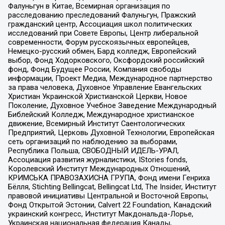
Фалуньгун в Китае, Всемирная организация по
расследованию преследований Фалуньгун, Пражский
гражданский центр, Ассоциация школ политических
исследований при Совете Европы, Центр либеральной
современности, Форум русскоязычных европейцев,
Немецко-русский обмен, Бард колледж, Европейский
выбор, Фонд Ходорковского, Оксфордский российский
фонд, Фонд Будущее России, Компания свободы
информации, Проект Медиа, Международное партнерство
за права человека, Духовное Управление Евангельских
Христиан Украинской Христианской Церкви, Новое
Поколение, Духовное Учебное Заведение Международный
Библейский Колледж, Международное христианское
движение, Всемирный Институт Саентологических
Предприятий, Церковь Духовной Технологии, Европейская
сеть организаций по наблюдению за выборами,
Республика Польша, СВОБОДНЫЙ ИДЕЛЬ-УРАЛ,
Ассоциация развития журналистики, IStories fonds,
Королевский Институт Международных Отношений,
КРИМСЬКА ПРАВОЗАХИСНА ГРУПА, Фонд имени Генриха
Бёлля, Stichting Bellingcat, Bellingcat Ltd, The Insider, Институт
правовой инициативы Центральной и Восточной Европы,
Фонд Открытой Эстонии, Calvert 22 Foundation, Канадский
украинский конгресс, Институт Макдональда-Лорье,
Украинская национальная федерация Канады,