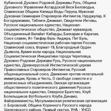
Кубанской Духовно Родовой Державы Русь, Община
Духовного Управления Асгардской Веси Беловодья,
Славянская Община Капища Веды Перуна, Мужская
Духовная Семинария Староверов-Инглингов, Нурджулар, К
Богодержавию, Таблиги Джамаат, Свидетели Иеговы,
Русское национальное единство, Национал-
социалистическое общество, Джамаат мувахидов,
Объединенный Вилайат Кабарды, Балкарии и Карачая,
Союз славян, Ат-Такфир Валь-Хиджра, Пит Буль,
Национал-социалистическая рабочая партия России,
Славянский союз, Формат-18, Благородный Орден
Дьявола, Армия воли народа, Национальная
Социалистическая Инициатива города Череповца,
Духовно-Родовая Держава Русь, Русское национальное
единство, Древнерусской Инглистической церкви
Православных Староверов-Инглингов, Русский
общенациональный союз, Движение против нелегальной
иммиграции, Кровь и Честь, О свободе совести и о
религиозных объединениях, Омская организация
общественного политического движения Русское
национальное единство, Северное Братство, Клуб
Болельщиков Футбольного Клуба Динамо,
Файзрахманисты, Мусульманская религиозная организация
п. Боровский, Община Коренного Русского народа
Щелковского района, Правый сектор, УНА - УНСО,