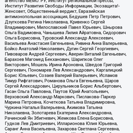
агентство МЕМО. РУ, Институт региональной прессы,
Институт Развития Свободы Информации, Экозащита!-
Женсовет, Общественный вердикт, Евразийская
антимонопольная ассоциация, Бедушев Петр Петрович,
Дзугкоева Регина Николаевна, Кривенко Сергей
Владимирович, Милославский Павел Юрьевич, Шнырова
Ольга Вадимовна, Чанышева Лилия Айратовна, Сидорович
Ольга Борисовна, Туровский Александр Алексеевич,
Васильева Анастасия Евгеньевна, Ривина Анна Валерьевна,
Бойко Анатолий Николаевич, Дугин Сергей Георгиевич,
Пивоваров Андрей Сергеевич, Аверин Виталий Евгеньевич,
Барахоев Магомед Бекханович, Шарипков Олег
Викторович, Мошель Ирина Ароновна, Шведов Григорий
Сергеевич, Пономарев Лев Александрович, Каргалицкий
Борис Юльевич, Созаев Валерий Валерьевич, Исламов
Тимур Рифгатович, Романова Ольга Евгеньевна, Щаров
Сергей Алексадрович, Цирульников Борис Альбертович,
Гасан Ольга Павловна, Паутов Юрий Анатольевич,
Верховский Александр Маркович, Пислакова-Паркер
Марина Петровна, Кочеткова Татьяна Владимировна,
Чуркина Наталья Валерьевна, Акимова Татьяна
Николаевна, Золотарева Екатерина Александровна,
Рачинский Ян Збигневич, Жемкова Елена Борисовна,
Гудков Лев Дмитриевич, Илларионова Юлия Юрьевна,
Саранг Анна Васильевна, Захарова Светлана Сергеевна,