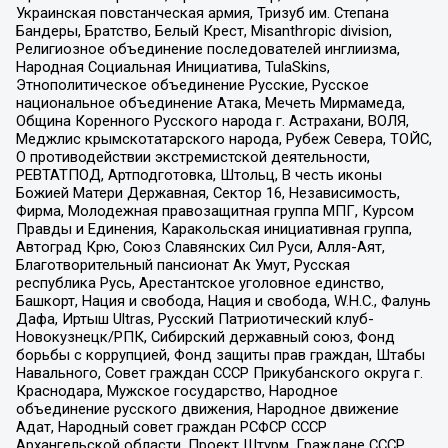
Украинская повстанческая армия, Тризуб им. Степана
Бандеры, Братство, Белый Крест, Misanthropic division,
Религиозное объединение последователей инглиизма,
Народная Социальная Инициатива, TulaSkins,
Этнополитическое объединение Русские, Русское
национальное объединение Атака, Мечеть Мирмамеда,
Община Коренного Русского народа г. Астрахани, ВОЛЯ,
Меджлис крымскотатарского народа, Рубеж Севера, ТОЙС,
О противодействии экстремистской деятельности,
РЕВТАТПОД, Артподготовка, Штольц, В честь иконы
Божией Матери Державная, Сектор 16, Независимость,
Фирма, Молодежная правозащитная группа МПГ, Курсом
Правды и Единения, Каракольская инициативная группа,
Автоград Крю, Союз Славянских Сил Руси, Алля-Аят,
Благотворительный пансионат Ак Умут, Русская
республика Русь, Арестантское уголовное единство,
Башкорт, Нация и свобода, Нация и свобода, W.H.С., Фалунь
Дафа, Иртыш Ultras, Русский Патриотический клуб-
Новокузнецк/РПК, Сибирский державный союз, Фонд
борьбы с коррупцией, Фонд защиты прав граждан, Штабы
Навального, Совет граждан СССР Прикубанского округа г.
Краснодара, Мужское государство, Народное
объединение русского движения, Народное движение
Адат, Народный совет граждан РСФСР СССР
Архангельской области, Проект Штурм, Граждане СССР,