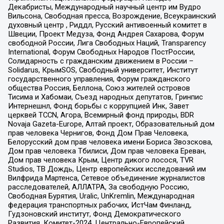
Декабристы, Международный научный центр им Вудро
Вильсона, Свободная пресса, Возрождение, Всеукраинский
духовный центр , Риддл, Русский антивоенный комитет в
Швеции, Проект Медуза, Фонд Андрея Сахарова, Форум
свободной России, Лига Свободных Наций, Transparеncy
International, Форум Свободных Народов ПостРоссии,
Солидарность с гражданским движением в России –
Solidarus, КрымSOS, Свободный университет, Институт
государственного управления, Форум гражданского
общества Россия, Беллона, Союз жителей островов
Тисима и Хабомаи, Съезд народных депутатов, Гринпис
Интернешнл, Фонд борьбы с коррупцией Инк, Завет
церквей TCCN, Агора, Всемирный фонд природы, BDR
Novaja Gazeta-Europe, Алтай проект, Образовательный дом
прав человека Чернигов, Фонд Дом Прав Человека,
Белорусский дом прав человека имени Бориса Звозскова,
Дом прав человека Тбилиси, Дом прав человека Ереван,
Дом прав человека Крым, Центр дикого лосося, TVR
Studios, ТВ Дождь, Центр европейских исследований им
Вилфрида Мартенса, Сетевое объединение журналистов
расследователей, АЛЛАТРА, За свободную Россию,
Свободная Бурятия, Uralic, UnKremlin, Международная
федерация транспортных рабочих, ИстЧам Финланд,
Гудзоновский институт, Фонд Демократического
Развития, Комитет-2024, Центрально-Европейский