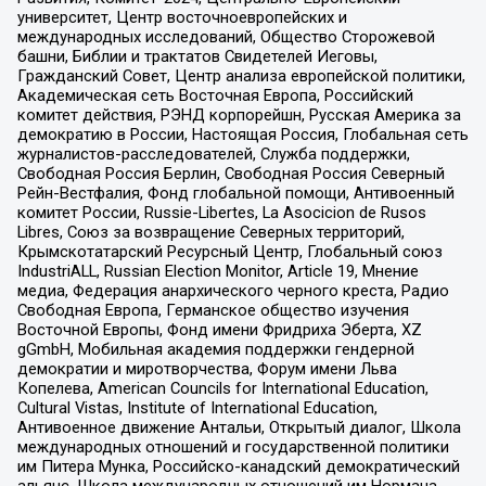
университет, Центр восточноевропейских и
международных исследований, Общество Сторожевой
башни, Библии и трактатов Свидетелей Иеговы,
Гражданский Совет, Центр анализа европейской политики,
Академическая сеть Восточная Европа, Российский
комитет действия, РЭНД корпорейшн, Русская Америка за
демократию в России, Настоящая Россия, Глобальная сеть
журналистов-расследователей, Служба поддержки,
Свободная Россия Берлин, Свободная Россия Северный
Рейн-Вестфалия, Фонд глобальной помощи, Антивоенный
комитет России, Russie-Libertes, La Asocicion de Rusos
Libres, Союз за возвращение Северных территорий,
Крымскотатарский Ресурсный Центр, Глобальный союз
IndustriALL, Russian Election Monitor, Article 19, Мнение
медиа, Федерация анархического черного креста, Радио
Свободная Европа, Германское общество изучения
Восточной Европы, Фонд имени Фридриха Эберта, XZ
gGmbH, Мобильная академия поддержки гендерной
демократии и миротворчества, Форум имени Льва
Копелева, American Councils for International Education,
Cultural Vistas, Institute of International Education,
Антивоенное движение Антальи, Открытый диалог, Школа
международных отношений и государственной политики
им Питера Мунка, Российско-канадский демократический