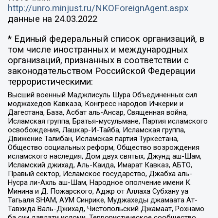
http://unro.minjust.ru/NKOForeignAgent.aspx
данные на
24.03.2022
* Единый федеральный список организаций, в
том числе иностранных и международных
организаций, признанных в соответствии с
законодательством Российской Федерации
террористическими:
Высший военный Маджлисуль Шура Объединенных сил
моджахедов Кавказа, Конгресс народов Ичкерии и
Дагестана, База, Асбат аль-Ансар, Священная война,
Исламская группа, Братья-мусульмане, Партия исламского
освобождения, Лашкар-И-Тайба, Исламская группа,
Движение Талибан, Исламская партия Туркестана,
Общество социальных реформ, Общество возрождения
исламского наследия, Дом двух святых, Джунд аш-Шам,
Исламский джихад, Аль-Каида, Имарат Кавказ, АБТО,
Правый сектор, Исламское государство, Джабха аль-
Нусра ли-Ахль аш-Шам, Народное ополчение имени К.
Минина и Д. Пожарского, Аджр от Аллаха Субхану уа
Тагьаля SHAM, АУМ Синрике, Муджахеды джамаата Ат-
Тавхида Валь-Джихад, Чистопольский Джамаат, Рохнамо
ба суи давлати исломи, Террористическое сообщество