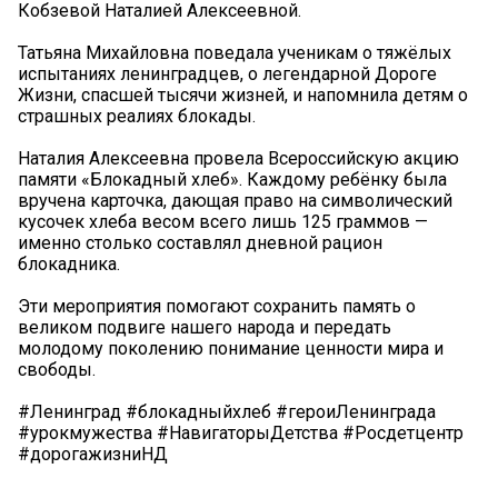
Кобзевой Наталией Алексеевной.
Татьяна Михайловна поведала ученикам о тяжёлых
испытаниях ленинградцев, о легендарной Дороге
Жизни, спасшей тысячи жизней, и напомнила детям о
страшных реалиях блокады.
Наталия Алексеевна провела Всероссийскую акцию
памяти «Блокадный хлеб». Каждому ребёнку была
вручена карточка, дающая право на символический
кусочек хлеба весом всего лишь 125 граммов —
именно столько составлял дневной рацион
блокадника.
Эти мероприятия помогают сохранить память о
великом подвиге нашего народа и передать
молодому поколению понимание ценности мира и
свободы.
#Ленинград #блокадныйхлеб #героиЛенинграда
#урокмужества #НавигаторыДетства #Росдетцентр
#дорогажизниНД