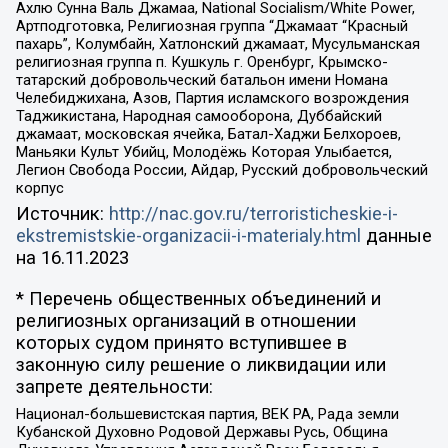
Ахлю Сунна Валь Джамаа, National Socialism/White Power,
Артподготовка, Религиозная группа “Джамаат “Красный
пахарь”, Колумбайн, Хатлонский джамаат, Мусульманская
религиозная группа п. Кушкуль г. Оренбург, Крымско-
татарский добровольческий батальон имени Номана
Челебиджихана, Азов, Партия исламского возрождения
Таджикистана, Народная самооборона, Дуббайский
джамаат, московская ячейка, Батал-Хаджи Белхороев,
Маньяки Культ Убийц, Молодёжь Которая Улыбается,
Легион Свобода России, Айдар, Русский добровольческий
корпус
Источник:
http://nac.gov.ru/terroristicheskie-i-
ekstremistskie-organizacii-i-materialy.html
данные
на
16.11.2023
* Перечень общественных объединений и
религиозных организаций в отношении
которых судом принято вступившее в
законную силу решение о ликвидации или
запрете деятельности:
Национал-большевистская партия, ВЕК РА, Рада земли
Кубанской Духовно Родовой Державы Русь, Община