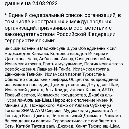
данные на
24.03.2022
* Единый федеральный список организаций, в
том числе иностранных и международных
организаций, признанных в соответствии с
законодательством Российской Федерации
террористическими:
Высший военный Маджлисуль Шура Объединенных сил
моджахедов Кавказа, Конгресс народов Ичкерии и
Дагестана, База, Асбат аль-Ансар, Священная война,
Исламская группа, Братья-мусульмане, Партия исламского
освобождения, Лашкар-И-Тайба, Исламская группа,
Движение Талибан, Исламская партия Туркестана,
Общество социальных реформ, Общество возрождения
исламского наследия, Дом двух святых, Джунд аш-Шам,
Исламский джихад, Аль-Каида, Имарат Кавказ, АБТО,
Правый сектор, Исламское государство, Джабха аль-
Нусра ли-Ахль аш-Шам, Народное ополчение имени К.
Минина и Д. Пожарского, Аджр от Аллаха Субхану уа
Тагьаля SHAM, АУМ Синрике, Муджахеды джамаата Ат-
Тавхида Валь-Джихад, Чистопольский Джамаат, Рохнамо
ба суи давлати исломи, Террористическое сообщество
Сеть, Катиба Таухид валь-Джихад, Хайят Тахрир аш-Шам,