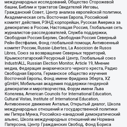
международных исследований, Общество Сторожевой
башни, Библии и трактатов Свидетелей Иеговы,
Гражданский Совет, Центр анализа европейской политики,
Академическая сеть Восточная Европа, Российский
комитет действия, РЭНД корпорейшн, Русская Америка за
демократию в России, Настоящая Россия, Глобальная сеть
журналистов-расследователей, Служба поддержки,
Свободная Россия Берлин, Свободная Россия Северный
Рейн-Вестфалия, Фонд глобальной помощи, Антивоенный
комитет России, Russie-Libertes, La Asocicion de Rusos
Libres, Союз за возвращение Северных территорий,
Крымскотатарский Ресурсный Центр, Глобальный союз
IndustriALL, Russian Election Monitor, Article 19, Мнение
медиа, Федерация анархического черного креста, Радио
Свободная Европа, Германское общество изучения
Восточной Европы, Фонд имени Фридриха Эберта, XZ
gGmbH, Мобильная академия поддержки гендерной
демократии и миротворчества, Форум имени Льва
Копелева, American Councils for International Education,
Cultural Vistas, Institute of International Education,
Антивоенное движение Антальи, Открытый диалог, Школа
международных отношений и государственной политики
им Питера Мунка, Российско-канадский демократический
альянс, Школа международных отношений им Нормана
Патерсона, Центр Гражданских Свобод, Фонд Бориса