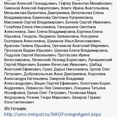
Мосин Алексей Геннадьевич, Гефтер Валентин Михайлович,
Симонов Алексей Кириллович, Флиге Ирина Анатольевна,
Мельникова Валентина Дмитриевна, Вититинова Елена
Владимировна, Баженова Светлана Куприяновна,
Максимов Сергей Владимирович, Беляев Сергей Иванович,
Голубева Елена Николаевна, Ганнушкина Светлана
Алексеевна, Закс Елена Владимировна, Буртина Елена
Юрьевна, Гендель Людмила Залмановна, Кокорина
Екатерина Алексеевна, Шуманов Илья Вячеславович,
Арапова Галина Юрьевна, Свечников Анатолий Мариевич,
Прохоров Вадим Юрьевич, Шахова Елена Владимировна,
Подузов Сергей Васильевич, Протасова Ирина
Вячеславовна, Литинский Леонид Борисович, Лукашевский
Сергей Маркович, Бахмин Вячеслав Иванович, Шабад
Анатолий Ефимович, Сухих Дарья Николаевна, Орлов Олег
Петрович, Добровольская Анна Дмитриевна, Королева
Александра Евгеньевна, Смирнов Владимир
Александрович, Вицин Сергей Ефимович, Золотухин Борис
Андреевич, Левинсон Лев Семенович, Локшина Татьяна
Иосифовна, Орлов Олег Петрович, Полякова Мара
Федоровна, Резник Генри Маркович, Захаров Герман
Константинович
Источник:
http://unro.minjust.ru/NKOForeignAgent.aspx