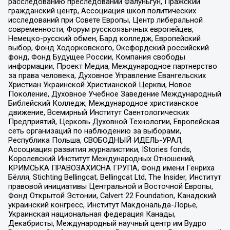
расследованию преследований Фалуньгун, Пражский
гражданский центр, Ассоциация школ политических
исследований при Совете Европы, Центр либеральной
современности, Форум русскоязычных европейцев,
Немецко-русский обмен, Бард колледж, Европейский
выбор, Фонд Ходорковского, Оксфордский российский
фонд, Фонд Будущее России, Компания свободы
информации, Проект Медиа, Международное партнерство
за права человека, Духовное Управление Евангельских
Христиан Украинской Христианской Церкви, Новое
Поколение, Духовное Учебное Заведение Международный
Библейский Колледж, Международное христианское
движение, Всемирный Институт Саентологических
Предприятий, Церковь Духовной Технологии, Европейская
сеть организаций по наблюдению за выборами,
Республика Польша, СВОБОДНЫЙ ИДЕЛЬ-УРАЛ,
Ассоциация развития журналистики, IStories fonds,
Королевский Институт Международных Отношений,
КРИМСЬКА ПРАВОЗАХИСНА ГРУПА, Фонд имени Генриха
Бёлля, Stichting Bellingcat, Bellingcat Ltd, The Insider, Институт
правовой инициативы Центральной и Восточной Европы,
Фонд Открытой Эстонии, Calvert 22 Foundation, Канадский
украинский конгресс, Институт Макдональда-Лорье,
Украинская национальная федерация Канады,
Декабристы, Международный научный центр им Вудро