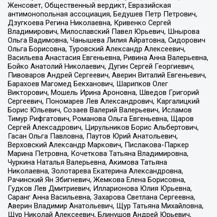
Женсовет, Общественный вердикт, Евразийская
антимонопольная ассоциация, Бедушев Петр Петрович,
Дзугкоева Регина Николаевна, Кривенко Сергей
Владимирович, Милославский Павел Юрьевич, Шнырова
Ольга Вадимовна, Чанышева Лилия Айратовна, Сидорович
Ольга Борисовна, Туровский Александр Алексеевич,
Васильева Анастасия Евгеньевна, Ривина Анна Валерьевна,
Бойко Анатолий Николаевич, Дугин Сергей Георгиевич,
Пивоваров Андрей Сергеевич, Аверин Виталий Евгеньевич,
Барахоев Магомед Бекханович, Шарипков Олег
Викторович, Мошель Ирина Ароновна, Шведов Григорий
Сергеевич, Пономарев Лев Александрович, Каргалицкий
Борис Юльевич, Созаев Валерий Валерьевич, Исламов
Тимур Рифгатович, Романова Ольга Евгеньевна, Щаров
Сергей Алексадрович, Цирульников Борис Альбертович,
Гасан Ольга Павловна, Паутов Юрий Анатольевич,
Верховский Александр Маркович, Пислакова-Паркер
Марина Петровна, Кочеткова Татьяна Владимировна,
Чуркина Наталья Валерьевна, Акимова Татьяна
Николаевна, Золотарева Екатерина Александровна,
Рачинский Ян Збигневич, Жемкова Елена Борисовна,
Гудков Лев Дмитриевич, Илларионова Юлия Юрьевна,
Саранг Анна Васильевна, Захарова Светлана Сергеевна,
Аверин Владимир Анатольевич, Щур Татьяна Михайловна,
Щур Николай Алексеевич, Блинушов Андрей Юрьевич,