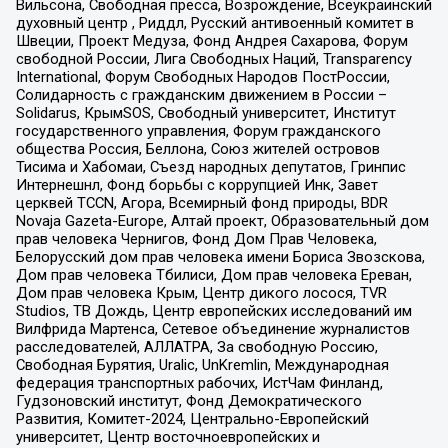
Вильсона, Свободная пресса, Возрождение, Всеукраинский
духовный центр , Риддл, Русский антивоенный комитет в
Швеции, Проект Медуза, Фонд Андрея Сахарова, Форум
свободной России, Лига Свободных Наций, Transparеncy
International, Форум Свободных Народов ПостРоссии,
Солидарность с гражданским движением в России –
Solidarus, КрымSOS, Свободный университет, Институт
государственного управления, Форум гражданского
общества Россия, Беллона, Союз жителей островов
Тисима и Хабомаи, Съезд народных депутатов, Гринпис
Интернешнл, Фонд борьбы с коррупцией Инк, Завет
церквей TCCN, Агора, Всемирный фонд природы, BDR
Novaja Gazeta-Europe, Алтай проект, Образовательный дом
прав человека Чернигов, Фонд Дом Прав Человека,
Белорусский дом прав человека имени Бориса Звозскова,
Дом прав человека Тбилиси, Дом прав человека Ереван,
Дом прав человека Крым, Центр дикого лосося, TVR
Studios, ТВ Дождь, Центр европейских исследований им
Вилфрида Мартенса, Сетевое объединение журналистов
расследователей, АЛЛАТРА, За свободную Россию,
Свободная Бурятия, Uralic, UnKremlin, Международная
федерация транспортных рабочих, ИстЧам Финланд,
Гудзоновский институт, Фонд Демократического
Развития, Комитет-2024, Центрально-Европейский
университет, Центр восточноевропейских и