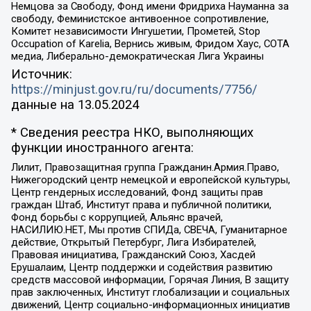
Немцова за Свободу, Фонд имени Фридриха Науманна за
свободу, Феминистское антивоенное сопротивление,
Комитет независимости Ингушетии, Прометей, Stop
Occupation of Karelia, Вернись живым, Фридом Хаус, СОТА
медиа, Либерально-демократическая Лига Украины
Источник:
https://minjust.gov.ru/ru/documents/7756/
данные на
13.05.2024
* Сведения реестра НКО, выполняющих
функции иностранного агента:
Лилит, Правозащитная группа Гражданин.Армия.Право,
Нижегородский центр немецкой и европейской культуры,
Центр гендерных исследований, Фонд защиты прав
граждан Штаб, Институт права и публичной политики,
Фонд борьбы с коррупцией, Альянс врачей,
НАСИЛИЮ.НЕТ, Мы против СПИДа, СВЕЧА, Гуманитарное
действие, Открытый Петербург, Лига Избирателей,
Правовая инициатива, Гражданский Союз, Хасдей
Ерушалаим, Центр поддержки и содействия развитию
средств массовой информации, Горячая Линия, В защиту
прав заключенных, Институт глобализации и социальных
движений, Центр социально-информационных инициатив