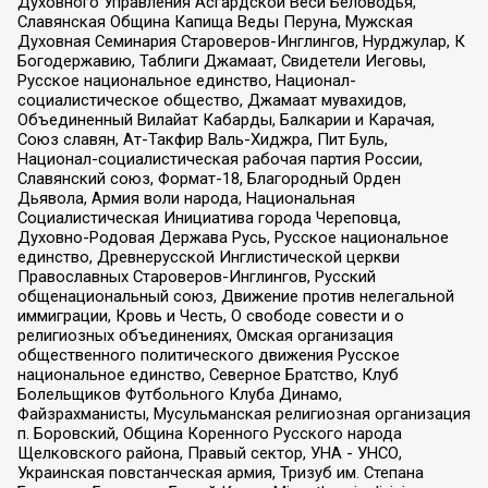
Духовного Управления Асгардской Веси Беловодья,
Славянская Община Капища Веды Перуна, Мужская
Духовная Семинария Староверов-Инглингов, Нурджулар, К
Богодержавию, Таблиги Джамаат, Свидетели Иеговы,
Русское национальное единство, Национал-
социалистическое общество, Джамаат мувахидов,
Объединенный Вилайат Кабарды, Балкарии и Карачая,
Союз славян, Ат-Такфир Валь-Хиджра, Пит Буль,
Национал-социалистическая рабочая партия России,
Славянский союз, Формат-18, Благородный Орден
Дьявола, Армия воли народа, Национальная
Социалистическая Инициатива города Череповца,
Духовно-Родовая Держава Русь, Русское национальное
единство, Древнерусской Инглистической церкви
Православных Староверов-Инглингов, Русский
общенациональный союз, Движение против нелегальной
иммиграции, Кровь и Честь, О свободе совести и о
религиозных объединениях, Омская организация
общественного политического движения Русское
национальное единство, Северное Братство, Клуб
Болельщиков Футбольного Клуба Динамо,
Файзрахманисты, Мусульманская религиозная организация
п. Боровский, Община Коренного Русского народа
Щелковского района, Правый сектор, УНА - УНСО,
Украинская повстанческая армия, Тризуб им. Степана