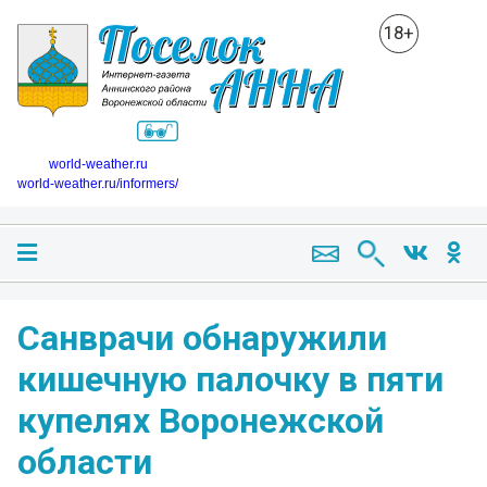
18+
world-weather.ru
world-weather.ru/informers/
Санврачи обнаружили
кишечную палочку в пяти
купелях Воронежской
области