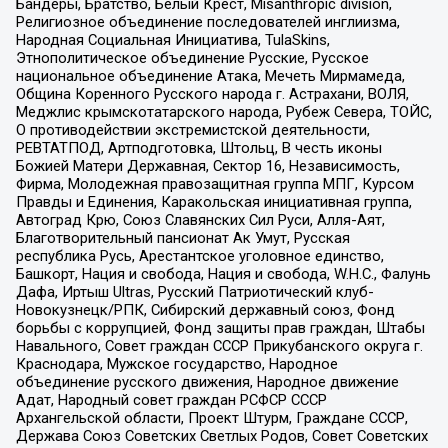
Бандеры, Братство, Белый Крест, Misanthropic division,
Религиозное объединение последователей инглиизма,
Народная Социальная Инициатива, TulaSkins,
Этнополитическое объединение Русские, Русское
национальное объединение Атака, Мечеть Мирмамеда,
Община Коренного Русского народа г. Астрахани, ВОЛЯ,
Меджлис крымскотатарского народа, Рубеж Севера, ТОЙС,
О противодействии экстремистской деятельности,
РЕВТАТПОД, Артподготовка, Штольц, В честь иконы
Божией Матери Державная, Сектор 16, Независимость,
Фирма, Молодежная правозащитная группа МПГ, Курсом
Правды и Единения, Каракольская инициативная группа,
Автоград Крю, Союз Славянских Сил Руси, Алля-Аят,
Благотворительный пансионат Ак Умут, Русская
республика Русь, Арестантское уголовное единство,
Башкорт, Нация и свобода, Нация и свобода, W.H.С., Фалунь
Дафа, Иртыш Ultras, Русский Патриотический клуб-
Новокузнецк/РПК, Сибирский державный союз, Фонд
борьбы с коррупцией, Фонд защиты прав граждан, Штабы
Навального, Совет граждан СССР Прикубанского округа г.
Краснодара, Мужское государство, Народное
объединение русского движения, Народное движение
Адат, Народный совет граждан РСФСР СССР
Архангельской области, Проект Штурм, Граждане СССР,
Держава Союз Советских Светлых Родов, Совет Советских