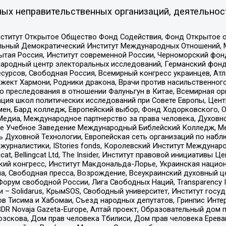
ых неправительственных организаций, деятельнос
ститут Открытое Общество Фонд Содействия, Фонд Открытое 
альный Демократический Институт Международных Отношений,
тая Россия, Институт современной России, Черноморский фонд
родный центр электоральных исследований, Германский фонд
рсов, Свободная Россия, Всемирный конгресс украинцев, Атла
ект Хармони, Родники дракона, Врачи против насильственного
ию преследования в отношении Фалуньгун в Китае, Всемирная о
ация школ политических исследований при Совете Европы, Цен
мен, Бард колледж, Европейский выбор, Фонд Ходорковского,
едиа, Международное партнерство за права человека, Духовно
ое Учебное Заведение Международный Библейский Колледж, М
ь Духовной Технологии, Европейская сеть организаций по наб
урналистики, IStories fonds, Королевский Институт Между
gcat, Bellingcat Ltd, The Insider, Институт правовой инициатив
инский конгресс, Институт Макдональда-Лорье, Украинская нац
, Свободная пресса, Возрождение, Всеукраинский духовный цен
орум свободной России, Лига Свободных Наций, Transparеncy I
– Solidarus, КрымSOS, Свободный университет, Институт госу
в Тисима и Хабомаи, Съезд народных депутатов, Гринпис Инте
DR Novaja Gazeta-Europe, Алтай проект, Образовательный дом 
зскова, Дом прав человека Тбилиси, Дом прав человека Ерева