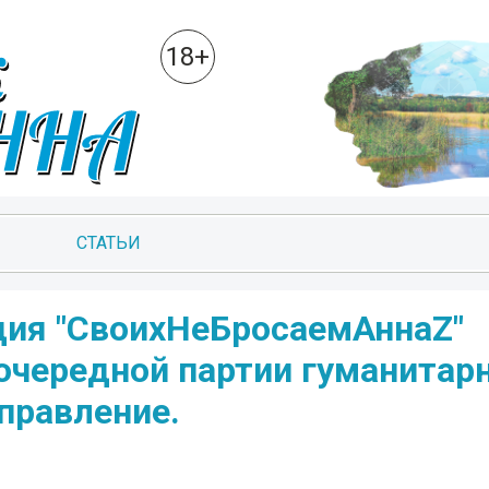
18+
СТАТЬИ
ция "СвоихНеБросаемАннаZ"
очередной партии гуманитар
правление.