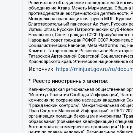
Религиозное объединение последователей инглии
объединение Атака, Мечеть Мирмамеда, Община К
противодействии экстремистской деятельности, 
Молодежная правозащитная группа МПГ, Курсом П
Благотворительный пансионат Ак Умут, Русская ре
Иртыш Ultras, Русский Патриотический клуб-Нов
Навального, Совет граждан СССР Прикубанского 
Народный совет граждан РСФСР СССР Архангельск
Социалистических Районов, Meta Platforms Inc, 
Комитет, Татарстанское Региональное Всетатар
Татарской Автономной Советской Социалистическ
Красноярского края, Этническое национальное о
Источник:
https://minjust.gov.ru/ru/doc
* Реестр иностранных агентов:
Калининградская региональная общественная организация "Экозащита!-Женсовет", Фонд содействия защите прав и свобод граждан "Общественный вердикт", Фонд "Институт Развития Свободы Информации", Частное учреждение "Информационное агентство МЕМО. РУ", Региональная общественная организация "Общественная комиссия по сохранению наследия академика Сахарова", Фонд поддержки свободы прессы, Санкт-Петербургская общественная правозащитная организация "Гражданский контроль", Межрегиональная общественная организация "Информационно-просветительский центр "Мемориал", Региональный Фонд "Центр Защиты Прав Средств Массовой Информации", с 05.12.2023 Фонд "Центр Защиты Прав Средств массовой информации", Региональная общественная благотворительная организация помощи беженцам и мигрантам "Гражданское содействие", Негосударственное образовательное учреждение дополнительного профессионального образования (повышение квалификации) специалистов "АКАДЕМИЯ ПО ПРАВАМ ЧЕЛОВЕКА", Свердловская региональная общественная организация "Сутяжник", Автономная некоммерческая организация "Центр независимых социологических исследований", Союз общественных объединений "Российский исследовательский центр по правам человека", Региональное общественное учреждение научно-информационный центр "МЕМОРИАЛ", Некоммерческая организация "Фонд защиты гласности", Автономная некоммерческая организация "Институт прав человека", Городская общественная организация "Екатеринбургское общество "МЕМОРИАЛ", Городская общественная организация "Рязанское историко-просветительское и правозащитное общество "Мемориал" (Рязанский Мемориал), Челябинский региональный орган общественной самодеятельности – женское общественное объединение "Женщины Евразии", Челябинский региональный орган общественной самодеятельности "Уральская правозащитная группа", Фонд содействия защите здоровья и социальной справедливости имени Андрея Рылькова, Автономная Некоммерческая Организация "Аналитический Центр Юрия Левады", Автономная некоммерческая организация социальной поддержки населения "Проект Апрель", Региональная общественная организация помощи женщинам и детям, находящимся в кризисной ситуации "Информационно-методический центр "Анна", Фонд содействия развитию массовых коммуникаций и правовому просвещению "Так-так-Так", Фонд содействия устойчивому развитию "Серебряная тайга", Свердловский региональный общественный фонд социальных проектов "Новое время", "Idel.Реалии", Кавказ.Реалии, Крым.Реалии, Телеканал Настоящее Время, Татаро-башкирская служба Радио Свобода (Azatliq Radiosi), Радио Свободная Европа/Радио Свобода (PCE/PC), "Сибирь.Реалии", "Фактограф", Благотворительный фонд помощи осужденным и их семьям, Автономная некоммерческая организация "Институт глобализации и социальных движений", Фонд "В защиту прав заключенных", Частное учреждение "Центр поддержки и содействия развитию средств массовой информации", Пензенский региональный общественный благотворительный фонд "Гражданский союз", "Север.Реалии", Некоммерческая организация Фонд "Правовая инициатива", 