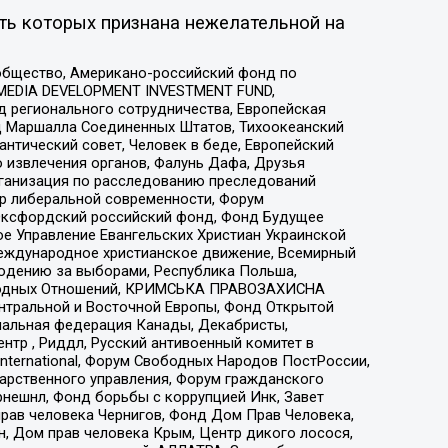
ть которых признана нежелательной на
общество, Американо-российский фонд по
 MEDIA DEVELOPMENT INVESTMENT FUND,
 регионального сотрудничества, Европейская
 Маршалла Соединенных Штатов, Тихоокеанский
нтический совет, Человек в беде, Европейский
 извлечения органов, Фалунь Дафа, Друзья
рганизация по расследованию преследований
тр либеральной современности, Форум
 Оксфордский российский фонд, Фонд Будущее
е Управление Евангельских Христиан Украинской
еждународное христианское движение, Всемирный
людению за выборами, Республика Польша,
народных Отношений, КРИМСЬКА ПРАВОЗАХИСНА
ы Центральной и Восточной Европы, Фонд Открытой
иональная федерация Канады, Декабристы,
тр , Риддл, Русский антивоенный комитет в
nternational, Форум Свободных Народов ПостРоссии,
дарственного управления, Форум гражданского
рнешнл, Фонд борьбы с коррупцией Инк, Завет
прав человека Чернигов, Фонд Дом Прав Человека,
н, Дом прав человека Крым, Центр дикого лосося,