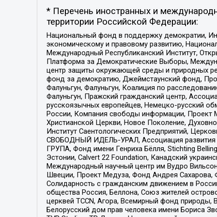
* Перечень иностранных и международн
территории Российской Федерации:
Национальный фонд в поддержку демократии, Ин
экономическому и правовому развитию, Национ
Международный Республиканский Институт, Откры
Платформа за Демократические Выборы, Междуна
центр защиты окружающей среды и природных ресу
фонд за демократию, Джеймстаунский фонд, Прож
Фалуньгун, Фалуньгун, Коалиция по расследован
Фалуньгун, Пражский гражданский центр, Ассоци
русскоязычных европейцев, Немецко-русский об
России, Компания свободы информации, Проект М
Христианской Церкви, Новое Поколение, Духовн
Институт Саентологических Предприятий, Церков
СВОБОДНЫЙ ИДЕЛЬ-УРАЛ, Ассоциация развития ж
ГРУПА, Фонд имени Генриха Бёлля, Stichting Bellin
Эстонии, Calvert 22 Foundation, Канадский укра
Международный научный центр им Вудро Вильсона
Швеции, Проект Медуза, Фонд Андрея Сахарова, Ф
Солидарность с гражданским движением в России 
общества Россия, Беллона, Союз жителей острово
церквей TCCN, Агора, Всемирный фонд природы, B
Белорусский дом прав человека имени Бориса Зво