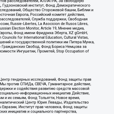
стов расследователей, АЛЛАТРА, За свободную
д, Гудзоновский институт, Фонд Демократического
сследований, Общество Сторожевой башни, Библии и
сточная Европа, Российский комитет действия,
-расследователей, Служба поддержки, Свободная
 Russie-Libertes, La Asocicion de Rusos Libres,
an Election Monitor, Article 19, Мнение медиа,
Европы, Фонд имени Фридриха Эберта, XZ gGmbH,
ls for International Education, Cultural Vistas,
ошений и государственной политики им Питера Мунка,
 Гражданских Свобод, Фонд Бориса Немцова за
имости Ингушетии, Прометей, Stop Occupation of
 Центр гендерных исследований, Фонд защиты прав
 Мы против СПИДа, СВЕЧА, Гуманитарное действие,
ддержки и содействия развитию средств массовой
р социально-информационных инициатив Действие,
 и их семьям, Фонд Тольятти, Новое время,
, Аналитический Центр Юрия Левады, Издательство
 Евразии, Институт прав человека, Фонд защиты
ких инициатив и социального партнерства,