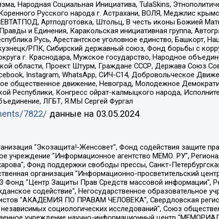
зма, Народная Социальная Инициатива, TulaSkins, Этнополитич
оренного Русского народа г. Астрахани, ВОЛЯ, Меджлис крымс
РЕВТАТПОД, Артподготовка, Штольц, В честь иконы Божией Мате
равды и Единения, Каракольская инициативная группа, Автогра
спублика Русь, Арестантское уголовное единство, Башкорт, Наци
окузнецк/РПК, Сибирский державный союз, Фонд борьбы с кор
округа г. Краснодара, Мужское государство, Народное объедин
ой области, Проект Штурм, Граждане СССР, Держава Союз Сов
Facebook, Instagram, WhatsApp, СИЧ-С14, Добровольческое Движ
ское общественное движение, Невоград, Молодежное Демократ
ой Республики, Конгресс ойрат-калмыцкого народа, Исполнит
бъединение, ЛГБТ, Я.МЫ Сергей Фургал
uments/7822/
данные на
03.05.2024
Общество с ограниченной ответственностью "Радио Свободная Европа/Радио Свобода", Чешское информационное агентство "MEDIUM-ORIENT", Красноярская региональная общественная организация "Мы против СПИДа", Камалягин Денис Николаевич, Маркелов Сергей Евгеньевич, Пономарев Лев Александрович, Савицкая Людмила Алексеевна, Автономная некоммерческая организация "Центр по работе с проблемой насилия "НАСИЛИЮ.НЕТ", Межрегиональный профессиональный союз работников здравоохранения "Альянс врачей", Юридическое лицо, зарегистрированное в Латвийской Республике, SIA "Medusa Project" (регистрационный номер 40103797863, дата регистрации 10.06.2014), Некоммерческая организация "Фонд по борьбе с коррупцией", Автономная некоммерческая организация "Институт права и публичной политики", Баданин Роман Сергеевич, Гликин Максим Александрович, Железнова Мария Михайловна, Лукьянова Юлия Сергеевна, Маетная Елизавета Витальевна, Маняхин Петр Борисович, Чуракова Ольга Владимировна, Ярош Юлия Петровна, Юридическое лицо "The Insider SIA", зарегистрированное в Риге, Латвийская Республика (дата регистрации 26.06.2015), являющееся администратором доменного имени интернет-издания "The Insider SIA", https://theins.ru, Постернак Алексей Евгеньевич, Рубин Михаил Аркадьевич, Анин Роман Александрович, Юридическое лицо Istories fonds, зарегистрированное в Латвийской Республике (регистрационный номер 50008295751, дата регистрации 24.02.2020), Великовский Дмитрий Александрович, Долинина Ирина Николаевна, Мароховская Алеся Алексеевна, Шлейнов Роман Юрьевич, Шмагун Олеся Валентиновна, Общество с ограниченной ответственностью "Альтаир 2021", Общество с ограниченной ответственностью "Вега 2021", Общество с ограниченной ответственностью "Главный редактор 2021", Общество с ограниченной ответственностью "Ромашки монолит", Важенков Артем Валерьевич, Ивановская областная общественная организация "Центр гендерных исследований", Гурман Юрий Альбертович, Медиапроект "ОВД-Инфо", Егоров Владимир Владимирович, Жилинский Владимир Александрович, Общество с ограниченной ответственностью "ЗП", Иванова София Юрьевна, Карезина Инна Павловна, Кильтау Екатерина Викторовна, Петров Алексей Викторович, Пискунов Сергей Евгеньевич, Смирнов Сергей Сергеевич, Тихонов Михаил Сергеевич, Общество с ограниченной ответственностью "ЖУРНАЛИСТ-ИНОСТРАННЫЙ АГЕНТ", Арапова Галина Юрьевна, Вольтская Татьяна Анатольевна, Американская компания "Mason G.E.S. Anonymous Foundation" (США), являющаяся владельцем интернет-издания https://mnews.world/, Компания "Stichting Bellingcat", зарегистрированная в Нидерландах (дата регистрации 11.07.2018), Захаров Андрей Вячеславович, Клепиковская Екатерина Дмитриевна, Общество с ограниченной ответственностью "МЕМО", Перл Роман Александрович, Симонов Евгений Алексеевич, Соловьева Елена Анатольевна, Сотников Даниил Владимирович, Сурначева Елизавета Дмитриевна, Автономная некоммерческая организация по защите прав человека и информированию населения "Якутия – Наше Мнение", Общество с ограниченной ответственностью "Москоу диджитал медиа", с 26.01.2023 Общество с ограниченной ответственностью "Чайка Белые сады", Ветошкина Валерия Валерьевна, Заговора Максим Александрович, Межрегиональное общественное движение "Российская ЛГБТ - сеть", Оленичев Максим Владимирович, Павлов Иван Юрьевич, Скворцова Елена Сергеевна, Общество с ограниченной ответственностью "Как бы инагент", Кочетков Игорь Викторович, Общество с ограниченной ответственностью "Честные выборы", Еланчик Олег Александрович, Общество с ограниченной ответственностью "Нобелевский призыв", Гималова Регина Эмилевна, Григорьев Андрей Валерьевич, Григорьева Алина Александровна, Ассоциация по содействию защите прав призывников, альтернативнослужащих и военнослужащих "Правозащитная группа "Гражданин.Армия.Право", Хисамова Регина Фаритовна, Автономная некоммерческая организация по реализа