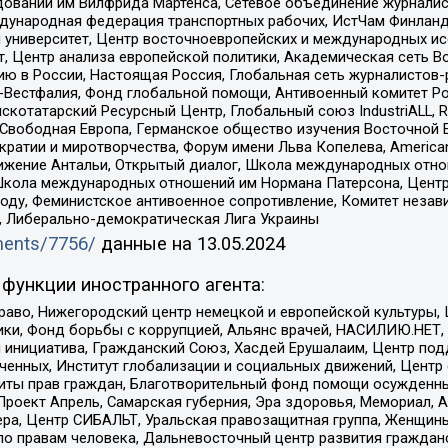
едований им Вилфрида Мартенса, Сетевое объединение журнали
Международная федерация транспортных рабочих, ИстЧам Финлан
й университет, Центр восточноевропейских и международных и
, Центр анализа европейской политики, Академическая сеть Во
ю в России, Настоящая Россия, Глобальная сеть журналистов
естфалия, Фонд глобальной помощи, Антивоенный комитет России,
татарский Ресурсный Центр, Глобальный союз IndustriALL, Russi
 Свободная Европа, Германское общество изучения Восточной 
и и миротворчества, Форум имени Льва Копелева, American Counci
ое движение Антальи, Открытый диалог, Школа международных отн
Школа международных отношений им Нормана Патерсона, Центр
ду, Феминистское антивоенное сопротивление, Комитет независ
а, Либерально-демократическая Лига Украины
uments/7756/
данные на
13.05.2024
функции иностранного агента:
раво, Нижегородский центр немецкой и европейской культуры,
тики, Фонд борьбы с коррупцией, Альянс врачей, НАСИЛИЮ.НЕТ,
я инициатива, Гражданский Союз, Хасдей Ерушалаим, Центр по
юченных, Институт глобализации и социальных движений, Цент
ты прав граждан, Благотворительный фонд помощи осужденным
а, Проект Апрель, Самарская губерния, Эра здоровья, Мемориал
ера, Центр СИБАЛЬТ, Уральская правозащитная группа, Женщины
по правам человека, Дальневосточный центр развития гражданс