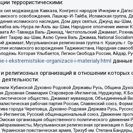
ции террористическими:
ил моджахедов Кавказа, Конгресс народов Ичкерии и Дагеста
ламского освобождения, Лашкар-И-Тайба, Исламская группа, Дв
ения исламского наследия, Дом двух святых, Джунд аш-Шам, 
жабха аль-Нусра ли-Ахль аш-Шам, Народное ополчение имени К.
ата Ат-Тавхида Валь-Джихад, Чистопольский Джамаат, Рохнам
ят Тахрир аш-Шам, Ахлю Сунна Валь Джамаа, National Socialism
ий джамаат, Мусульманская религиозная группа п. Кушкуль г. 
ртия исламского возрождения Таджикистана, Народная самооб
олодёжь Которая Улыбается, Легион Свобода России, Айдар, Р
ie-i-ekstremistskie-organizacii-i-materialy.html
данные
и религиозных организаций в отношении которых 
 деятельности:
земли Кубанской Духовно Родовой Державы Русь, Община Духо
 Духовная Семинария Староверов-Инглингов, Нурджулар, К Бо
листическое общество, Джамаат мувахидов, Объединенный Вил
иалистическая рабочая партия России, Славянский союз, Форма
ива города Череповца, Духовно-Родовая Держава Русь, Русск
-Инглингов, Русский общенациональный союз, Движение против
 Омская организация общественного политического движения Р
йзрахманисты, Мусульманская религиозная организация п. Бо
краинская повстанческая армия, Тризуб им. Степана Бандеры, Бр