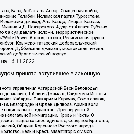
на, База, Асбат аль-Ансар, Священная война,
ижение Талибан, Исламская партия Туркестана,
Исламский джихад, Аль-Каида, Имарат Кавказ,
 Минина и Д. Пожарского, Аджр от Аллаха Субхану
о ба суи давлати исломи, Террористическое
/White Power, Артподготовка, Религиозная группа
Оренбург, Крымско-татарский добровольческий
орона, Дуббайский джамаат, московская ячейка,
усский добровольческий корпус
 на
16.11.2023
судом принято вступившее в законную
вного Управления Асгардской Веси Беловодья,
годержавию, Таблиги Джамаат, Свидетели Иеговы,
айат Кабарды, Балкарии и Карачая, Союз славян,
т-18, Благородный Орден Дьявола, Армия воли
ое национальное единство, Древнерусской
 нелегальной иммиграции, Кровь и Честь, О
усское национальное единство, Северное Братство,
ровский, Община Коренного Русского народа
атство, Белый Крест, Misanthropic division,