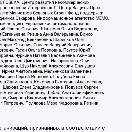
ЕЛОВЕКА, Центр развития некоммерческих
 Трансперенси Интернешнл-Р, Центр Защиты Прав
овета Министров Северных Стран, Фонд поддержки
адемика Сахарова, Информационное агентство МЕМО.
ый вердикт, Евразийская антимонопольная
кий Павел Юрьевич, Шнырова Ольга Вадимовна,
 Евгеньевна, Ривина Анна Валерьевна, Бойко
хоев Магомед Бекханович, Шарипков Олег
Борис Юльевич, Созаев Валерий Валерьевич,
тович, Гасан Ольга Павловна, Паутов Юрий
ровна, Чуркина Наталья Валерьевна, Акимова
 Гудков Лев Дмитриевич, Илларионова Юлия
ихайловна, Щур Николай Алексеевич, Блинушов
е Ирина Анатольевна, Мельникова Валентина
Беляев Сергей Иванович, Голубева Елена
ила Залмановна, Кокорина Екатерина Алексеевна,
, Шахова Елена Владимировна, Подузов Сергей
ин Вячеслав Иванович, Шабад Анатолий Ефимович,
вна, Смирнов Владимир Александрович, Вицин
ег Петрович, Полякова Мара Федоровна, Резник
ганизаций, признанных в соответствии с