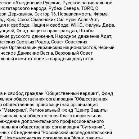
еское объединение Русские, Русское национальное
котатарского народа, Рубеж Севера, ТОЙС, О
ри Державная, Сектор 16, Независимость, Фирма,
д Крю, Союз Славянских Сил Руси, Алля-Аят,
я и свобода, Нация и свобода, W.H.С., Фалунь Дафа,
рупцией, Фонд защиты прав граждан, Штабы
ение русского движения, Народное движение Адат,
етских Светлых Родов, Совет Советских
ение Организации украинских националистов, Черный
ическое Движение Весна, Верховный Совет
ельный комитет совета народных депутатов
ции социально-правовых программ "Лилит", Дальневосточное общественное движение "Маяк", Санкт-Петербургская ЛГБТ-инициативная группа "Выход", Инициативная группа ЛГБТ+ "Реверс", Алексеев Андрей Викторович, Бекбулатова Таисия Львовна, Беляев Иван Михайлович, Владыкина Елена Сергеевна, Гельман Марат Александрович, Никульшина Вероника Юрьевна, Толоконникова Надежда Андреевна, Шендерович Виктор Анатольевич, Общество с ограниченной ответственностью "Данное сообщение", Общество с ограниченной ответственностью Издательский дом "Новая глава", Айнбиндер Александра Александровна, Московский комьюнити-центр для ЛГБТ+инициатив, Благотворительный фонд развития филантропии, Deutsche Welle (Германия, Kurt-Schumacher-Strasse 3, 53113 Bonn), Борзунова Мария Михайловна, Воробьев Виктор Викторович, Голубева Анна Львовна, Константинова Алла Михайловна, Малкова Ирина Владимировна, Мурадов Мурад Абдулгалимович, Осетинская Елизавета Николаевна, Понасенков Евгений Николаевич, Ганапольский Матвей Юрьевич, Киселев Евгений Алексеевич, Борухович Ирина Григорьевна, Дремин Иван Тимофеевич, Дубровский Дмитрий Викторович, Красноярская региональная общественная организация поддержки и развития альтернативных образовательных технологий и межкультурных коммуникаций "ИНТЕРРА", Маяковская Екатерина Алексеевна, Фейгин Марк Захарович, Филимонов Андрей Викторович, Дзугкоева Регина Николаевна, Доброхотов Роман Александрович, Дудь Юрий Александрович, Елкин Сергей Владимирович, Кругликов Кирилл Игоревич, Сабунаева Мария Леонидовна, Семенов Алексей Владимирович, Шаинян Карен Багратович, Шульман Екатерина Михайловна, Асафьев Артур Валерьевич, Вахштайн Виктор Семенович, Венедиктов Алексей Алексеевич, Лушникова Екатерина Евгеньевна, Волков Леонид Михайлович, Невзоров Александр Глебович, Пархоменко Сергей Борисович, Сироткин Ярослав Николаевич, Кара-Мурза Владимир Владимирович, Баранова Наталья Владимировна, Гозман Леонид Яковлевич, Кагарлицкий Борис Юльевич, Климарев Михаил Валерьевич, Милов Владимир Станиславович, Автономная некоммерческая организация Краснодарский центр современного искусства "Типография", Моргенштерн Алишер Тагирович, Соболь Любовь Эдуардовна, Общество с ограниченной ответственностью "ЛИЗА НОРМ", Каспаров Гарри Кимович, Ходорковский Михаил Борисович, Общество с ограниченной ответственностью "Апрельские тезисы", Данилович Ирина Брониславовна, Кашин Олег Владимирович, Петров Николай Владимирович, Пивоваров Алексей Владимирович, Соколов Михаил Владимирович, Цветкова Юлия Владимировна, Чичваркин Евгений Александрович, Комитет против пыток/Команда против пыток, Общество с ограниченной ответственностью "Первый научный", Общество с ограниченной ответственностью "Вертолет и ко", Белоцерковская Вероника Борисовна, Кац Максим Евгеньевич, Лазарева Татьяна Юрьевна, Шаведдинов Руслан Табризович, Яшин Илья Валерьевич, Общество с ограниченной ответственностью "Иноагент ААВ", Алешковский Дмитрий Петрович, Альбац Евгения Марковна, Быков Дмитрий Львович, Галямина Юлия Евгеньевна, Лойко Сергей Леонидович, Мартынов Кирилл Константинович, Медведев Сергей Александрович, Крашенинников Федор Геннадиевич, Гордеева Катерина Вл