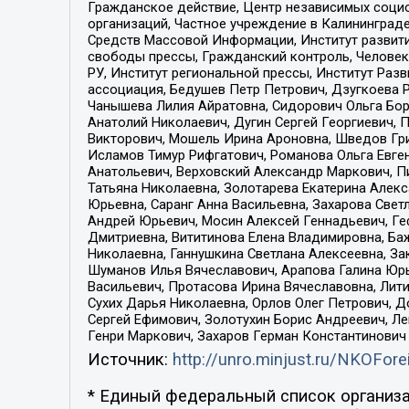
Гражданское действие, Центр независимых соци
организаций, Частное учреждение в Калининград
Средств Массовой Информации, Институт развити
свободы прессы, Гражданский контроль, Человек
РУ, Институт региональной прессы, Институт Ра
ассоциация, Бедушев Петр Петрович, Дзугкоева 
Чанышева Лилия Айратовна, Сидорович Ольга Бори
Анатолий Николаевич, Дугин Сергей Георгиевич, 
Викторович, Мошель Ирина Ароновна, Шведов Гри
Исламов Тимур Рифгатович, Романова Ольга Евге
Анатольевич, Верховский Александр Маркович, П
Татьяна Николаевна, Золотарева Екатерина Алек
Юрьевна, Саранг Анна Васильевна, Захарова Свет
Андрей Юрьевич, Мосин Алексей Геннадьевич, Ге
Дмитриевна, Вититинова Елена Владимировна, Ба
Николаевна, Ганнушкина Светлана Алексеевна, За
Шуманов Илья Вячеславович, Арапова Галина Юрь
Васильевич, Протасова Ирина Вячеславовна, Лит
Сухих Дарья Николаевна, Орлов Олег Петрович, 
Сергей Ефимович, Золотухин Борис Андреевич, Л
Генри Маркович, Захаров Герман Константинович
Источник:
http://unro.minjust.ru/NKOFore
* Единый федеральный список организа