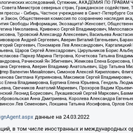
ологических исследований, Сутяжник, АКАДЕМИЯ ПО ПРАВАМ Ч
е Совета Министров северных стран, Гражданское содействие,
я прессы - Сибирь, Частное учреждение в Санкт-Петербурге С
 и Закон, Общественная комиссия по сохранению наследия ак
звития Свободы Информации, Экозащита!-Женсовет, Общественн
Регина Николаевна, Кривенко Сергей Владимирович, Милославс
совна, Туровский Александр Алексеевич, Васильева Анастасия
Пивоваров Андрей Сергеевич, Аверин Виталий Евгеньевич, Бара
горий Сергеевич, Пономарев Лев Александрович, Каргалицкий 
ньевна, Щаров Сергей Алексадрович, Цирульников Борис Альбер
ислакова-Паркер Марина Петровна, Кочеткова Татьяна Владими
сандровна, Рачинский Ян Збигневич, Жемкова Елена Борисовна,
лана Сергеевна, Аверин Владимир Анатольевич, Щур Татьяна М
фтер Валентин Михайлович, Симонов Алексей Кириллович, Флиг
женова Светлана Куприяновна, Максимов Сергей Владимирович, 
кс Елена Владимировна, Буртина Елена Юрьевна, Гендель Людм
евна, Свечников Анатолий Мариевич, Прохоров Вадим Юрьевич
инский Леонид Борисович, Лукашевский Сергей Маркович, Бахм
Добровольская Анна Дмитриевна, Королева Александра Евгенье
евинсон Лев Семенович, Локшина Татьяна Иосифовна, Орлов Ол
ignAgent.aspx
данные на
24.03.2022
ций, в том числе иностранных и международных ор