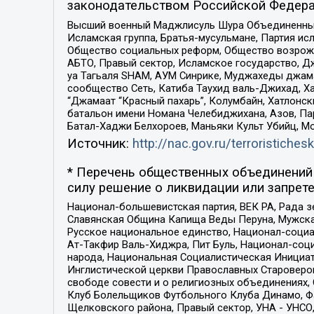
законодательством Российской Федера
Высший военный Маджлисуль Шура Объединенных с
Исламская группа, Братья-мусульмане, Партия ис
Общество социальных реформ, Общество возрожд
АБТО, Правый сектор, Исламское государство, Д
уа Тагьаля SHAM, АУМ Синрике, Муджахеды джама
сообщество Сеть, Катиба Таухид валь-Джихад, Хай
“Джамаат “Красный пахарь”, Колумбайн, Хатлонск
батальон имени Номана Челебиджихана, Азов, Па
Батал-Хаджи Белхороев, Маньяки Культ Убийц, М
Источник:
http://nac.gov.ru/terroristichesk
* Перечень общественных объединений 
силу решение о ликвидации или запрете
Национал-большевистская партия, ВЕК РА, Рада 
Славянская Община Капища Веды Перуна, Мужская
Русское национальное единство, Национал-социа
Ат-Такфир Валь-Хиджра, Пит Буль, Национал-соц
народа, Национальная Социалистическая Инициат
Инглистической церкви Православных Староверов
свободе совести и о религиозных объединениях,
Клуб Болельщиков Футбольного Клуба Динамо, Фа
Щелковского района, Правый сектор, УНА - УНСО, У