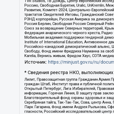
TVR Studios, ТВ Дождь, Центр европейских иссл
Россию, Свободная Бурятия, Uralic, UnKremlin, 
Развития, Комитет-2024, Центрально-Европейски
трактатов Свидетелей Иеговы, Гражданский Совет
РЭНД корпорейшн, Русская Америка за демократи
Россия Берлин, Свободная Россия Северный Рейн-В
Союз за возвращение Северных территорий, Крымско
Федерация анархического черного креста, Радио
Мобильная академия поддержки гендерной демократи
Institute of International Education, Антивоенн
Российско-канадский демократический альянс, 
Свободу, Фонд имени Фридриха Науманна за свобо
Karelia, Вернись живым, Фридом Хаус, СОТА меди
Источник:
https://minjust.gov.ru/ru/doc
* Сведения реестра НКО, выполняющих 
Лилит, Правозащитная группа Гражданин.Армия.П
граждан Штаб, Институт права и публичной поли
Открытый Петербург, Лига Избирателей, Правова
информации, Горячая Линия, В защиту прав закл
Благотворительный фонд охраны здоровья и защи
Серебряная тайга, Так-Так-Так, Сова, центр Анн
Парк Гагарина, Фонд имени Андрея Рылькова, Сф
гласности, Российский исследовательский центр 