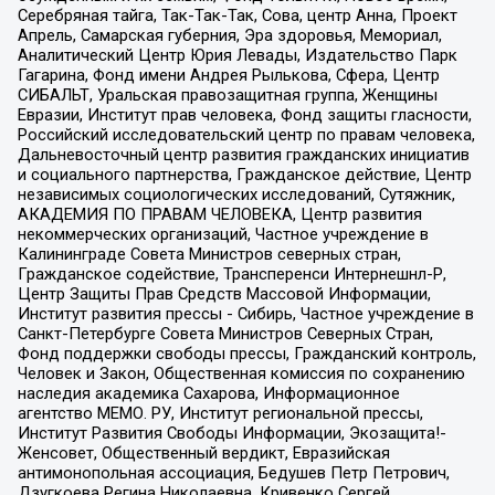
Серебряная тайга, Так-Так-Так, Сова, центр Анна, Проект
Апрель, Самарская губерния, Эра здоровья, Мемориал,
Аналитический Центр Юрия Левады, Издательство Парк
Гагарина, Фонд имени Андрея Рылькова, Сфера, Центр
СИБАЛЬТ, Уральская правозащитная группа, Женщины
Евразии, Институт прав человека, Фонд защиты гласности,
Российский исследовательский центр по правам человека,
Дальневосточный центр развития гражданских инициатив
и социального партнерства, Гражданское действие, Центр
независимых социологических исследований, Сутяжник,
АКАДЕМИЯ ПО ПРАВАМ ЧЕЛОВЕКА, Центр развития
некоммерческих организаций, Частное учреждение в
Калининграде Совета Министров северных стран,
Гражданское содействие, Трансперенси Интернешнл-Р,
Центр Защиты Прав Средств Массовой Информации,
Институт развития прессы - Сибирь, Частное учреждение в
Санкт-Петербурге Совета Министров Северных Стран,
Фонд поддержки свободы прессы, Гражданский контроль,
Человек и Закон, Общественная комиссия по сохранению
наследия академика Сахарова, Информационное
агентство МЕМО. РУ, Институт региональной прессы,
Институт Развития Свободы Информации, Экозащита!-
Женсовет, Общественный вердикт, Евразийская
антимонопольная ассоциация, Бедушев Петр Петрович,
Дзугкоева Регина Николаевна, Кривенко Сергей