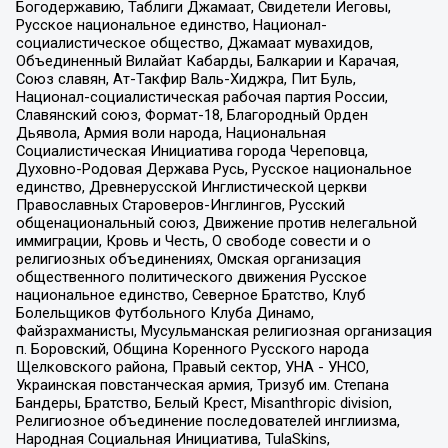
Богодержавию, Таблиги Джамаат, Свидетели Иеговы,
Русское национальное единство, Национал-
социалистическое общество, Джамаат мувахидов,
Объединенный Вилайат Кабарды, Балкарии и Карачая,
Союз славян, Ат-Такфир Валь-Хиджра, Пит Буль,
Национал-социалистическая рабочая партия России,
Славянский союз, Формат-18, Благородный Орден
Дьявола, Армия воли народа, Национальная
Социалистическая Инициатива города Череповца,
Духовно-Родовая Держава Русь, Русское национальное
единство, Древнерусской Инглистической церкви
Православных Староверов-Инглингов, Русский
общенациональный союз, Движение против нелегальной
иммиграции, Кровь и Честь, О свободе совести и о
религиозных объединениях, Омская организация
общественного политического движения Русское
национальное единство, Северное Братство, Клуб
Болельщиков Футбольного Клуба Динамо,
Файзрахманисты, Мусульманская религиозная организация
п. Боровский, Община Коренного Русского народа
Щелковского района, Правый сектор, УНА - УНСО,
Украинская повстанческая армия, Тризуб им. Степана
Бандеры, Братство, Белый Крест, Misanthropic division,
Религиозное объединение последователей инглиизма,
Народная Социальная Инициатива, TulaSkins,