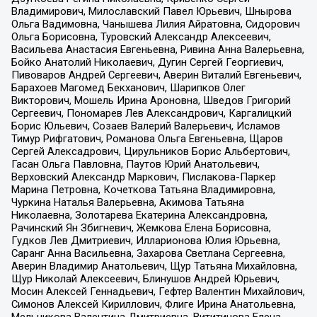
Владимирович, Милославский Павел Юрьевич, Шнырова
Ольга Вадимовна, Чанышева Лилия Айратовна, Сидорович
Ольга Борисовна, Туровский Александр Алексеевич,
Васильева Анастасия Евгеньевна, Ривина Анна Валерьевна,
Бойко Анатолий Николаевич, Дугин Сергей Георгиевич,
Пивоваров Андрей Сергеевич, Аверин Виталий Евгеньевич,
Барахоев Магомед Бекханович, Шарипков Олег
Викторович, Мошель Ирина Ароновна, Шведов Григорий
Сергеевич, Пономарев Лев Александрович, Каргалицкий
Борис Юльевич, Созаев Валерий Валерьевич, Исламов
Тимур Рифгатович, Романова Ольга Евгеньевна, Щаров
Сергей Алексадрович, Цирульников Борис Альбертович,
Гасан Ольга Павловна, Паутов Юрий Анатольевич,
Верховский Александр Маркович, Пислакова-Паркер
Марина Петровна, Кочеткова Татьяна Владимировна,
Чуркина Наталья Валерьевна, Акимова Татьяна
Николаевна, Золотарева Екатерина Александровна,
Рачинский Ян Збигневич, Жемкова Елена Борисовна,
Гудков Лев Дмитриевич, Илларионова Юлия Юрьевна,
Саранг Анна Васильевна, Захарова Светлана Сергеевна,
Аверин Владимир Анатольевич, Щур Татьяна Михайловна,
Щур Николай Алексеевич, Блинушов Андрей Юрьевич,
Мосин Алексей Геннадьевич, Гефтер Валентин Михайлович,
Симонов Алексей Кириллович, Флиге Ирина Анатольевна,
Мельникова Валентина Дмитриевна, Вититинова Елена