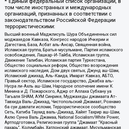
* Единый федеральный список организаций, в
том числе иностранных и международных
организаций, признанных в соответствии с
законодательством Российской Федерации
террористическими:
Высший военный Маджлисуль Шура Объединенных сил
моджахедов Кавказа, Конгресс народов Ичкерии и
Дагестана, База, Асбат аль-Ансар, Священная война,
Исламская группа, Братья-мусульмане, Партия исламского
освобождения, Лашкар-И-Тайба, Исламская группа,
Движение Талибан, Исламская партия Туркестана,
Общество социальных реформ, Общество возрождения
исламского наследия, Дом двух святых, Джунд аш-Шам,
Исламский джихад, Аль-Каида, Имарат Кавказ, АБТО,
Правый сектор, Исламское государство, Джабха аль-
Нусра ли-Ахль аш-Шам, Народное ополчение имени К.
Минина и Д. Пожарского, Аджр от Аллаха Субхану уа
Тагьаля SHAM, АУМ Синрике, Муджахеды джамаата Ат-
Тавхида Валь-Джихад, Чистопольский Джамаат, Рохнамо
ба суи давлати исломи, Террористическое сообщество
Сеть, Катиба Таухид валь-Джихад, Хайят Тахрир аш-Шам,
Ахлю Сунна Валь Джамаа, National Socialism/White Power,
Артподготовка, Религиозная группа “Джамаат “Красный
пахарь”, Колумбайн, Хатлонский джамаат, Мусульманская