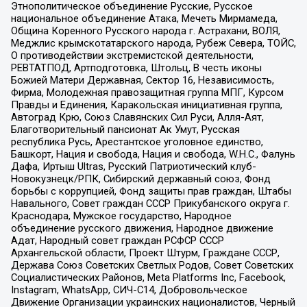
Этнополитическое объединение Русские, Русское
национальное объединение Атака, Мечеть Мирмамеда,
Община Коренного Русского народа г. Астрахани, ВОЛЯ,
Меджлис крымскотатарского народа, Рубеж Севера, ТОЙС,
О противодействии экстремистской деятельности,
РЕВТАТПОД, Артподготовка, Штольц, В честь иконы
Божией Матери Державная, Сектор 16, Независимость,
Фирма, Молодежная правозащитная группа МПГ, Курсом
Правды и Единения, Каракольская инициативная группа,
Автоград Крю, Союз Славянских Сил Руси, Алля-Аят,
Благотворительный пансионат Ак Умут, Русская
республика Русь, Арестантское уголовное единство,
Башкорт, Нация и свобода, Нация и свобода, W.H.С., Фалунь
Дафа, Иртыш Ultras, Русский Патриотический клуб-
Новокузнецк/РПК, Сибирский державный союз, Фонд
борьбы с коррупцией, Фонд защиты прав граждан, Штабы
Навального, Совет граждан СССР Прикубанского округа г.
Краснодара, Мужское государство, Народное
объединение русского движения, Народное движение
Адат, Народный совет граждан РСФСР СССР
Архангельской области, Проект Штурм, Граждане СССР,
Держава Союз Советских Светлых Родов, Совет Советских
Социалистических Районов, Meta Platforms Inc, Facebook,
Instagram, WhatsApp, СИЧ-С14, Добровольческое
Движение Организации украинских националистов, Черный