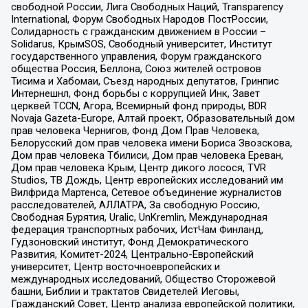
свободной России, Лига Свободных Наций, Transparеncy
International, Форум Свободных Народов ПостРоссии,
Солидарность с гражданским движением в России –
Solidarus, КрымSOS, Свободный университет, Институт
государственного управления, Форум гражданского
общества Россия, Беллона, Союз жителей островов
Тисима и Хабомаи, Съезд народных депутатов, Гринпис
Интернешнл, Фонд борьбы с коррупцией Инк, Завет
церквей TCCN, Агора, Всемирный фонд природы, BDR
Novaja Gazeta-Europe, Алтай проект, Образовательный дом
прав человека Чернигов, Фонд Дом Прав Человека,
Белорусский дом прав человека имени Бориса Звозскова,
Дом прав человека Тбилиси, Дом прав человека Ереван,
Дом прав человека Крым, Центр дикого лосося, TVR
Studios, ТВ Дождь, Центр европейских исследований им
Вилфрида Мартенса, Сетевое объединение журналистов
расследователей, АЛЛАТРА, За свободную Россию,
Свободная Бурятия, Uralic, UnKremlin, Международная
федерация транспортных рабочих, ИстЧам Финланд,
Гудзоновский институт, Фонд Демократического
Развития, Комитет-2024, Центрально-Европейский
университет, Центр восточноевропейских и
международных исследований, Общество Сторожевой
башни, Библии и трактатов Свидетелей Иеговы,
Гражданский Совет, Центр анализа европейской политики,