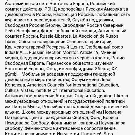
Академическая сеть Восточная Европа, Российский
комитет действия, РЭНД корпорейшн, Русская Америка за
демократию в России, Настоящая Россия, Глобальная сеть
журналистов-расследователей, Служба поддержки,
Свободная Россия Берлин, Свободная Россия Северный
Рейн-Вестфалия, Фонд глобальной помощи, Антивоенный
комитет России, Russie-Libertes, La Asocicion de Rusos
Libres, Союз за возвращение Северных территорий,
Крымскотатарский Ресурсный Центр, Глобальный союз
IndustriALL, Russian Election Monitor, Article 19, Мнение
медиа, Федерация анархического черного креста, Радио
Свободная Европа, Германское общество изучения
Восточной Европы, Фонд имени Фридриха Эберта, XZ
gGmbH, Мобильная академия поддержки гендерной
демократии и миротворчества, Форум имени Льва
Копелева, American Councils for International Education,
Cultural Vistas, Institute of International Education,
Антивоенное движение Антальи, Открытый диалог, Школа
международных отношений и государственной политики
им Питера Мунка, Российско-канадский демократический
альянс, Школа международных отношений им Нормана
Патерсона, Центр Гражданских Свобод, Фонд Бориса
Немцова за Свободу, Фонд имени Фридриха Науманна за
свободу, Феминистское антивоенное сопротивление,
Комитет независимости Ингушетии, Прометей, Stop