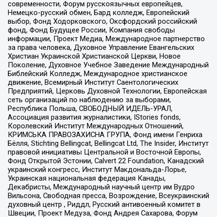
современности, Форум русскоязычных европейцев,
Немецко-русский обмен, Бард колледж, Европейский
выбор, Фонд Ходорковского, Оксфордский российский
фонд, Фонд Будущее России, Компания свободы
информации, Проект Медиа, Международное партнерство
за права человека, Духовное Управление Евангельских
Христиан Украинской Христианской Церкви, Новое
Поколение, Духовное Учебное Заведение Международный
Библейский Колледж, Международное христианское
движение, Всемирный Институт Саентологических
Предприятий, Церковь Духовной Технологии, Европейская
сеть организаций по наблюдению за выборами,
Республика Польша, СВОБОДНЫЙ ИДЕЛЬ-УРАЛ,
Ассоциация развития журналистики, IStories fonds,
Королевский Институт Международных Отношений,
КРИМСЬКА ПРАВОЗАХИСНА ГРУПА, Фонд имени Генриха
Бёлля, Stichting Bellingcat, Bellingcat Ltd, The Insider, Институт
правовой инициативы Центральной и Восточной Европы,
Фонд Открытой Эстонии, Calvert 22 Foundation, Канадский
украинский конгресс, Институт Макдональда-Лорье,
Украинская национальная федерация Канады,
Декабристы, Международный научный центр им Вудро
Вильсона, Свободная пресса, Возрождение, Всеукраинский
духовный центр , Риддл, Русский антивоенный комитет в
Швеции, Проект Медуза, Фонд Андрея Сахарова, Форум