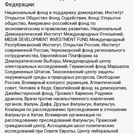
Федерации:
Национальный фонд в поддержку демократии, Институт
Открытое Общество Фонд Содействия, Фонд Открытое
общество, Американо-российский фонд по
экономическому и правовому развитию, Национальный
Демократический Институт Международных Отношений,
MEDIA DEVELOPMENT INVESTMENT FUND, Международный
Республиканский Институт, Открытая Россия, Институт
современной России, Черноморский фонд регионального
сотрудничества, Европейская Платформа за
Демократические Выборы, Международный центр
электоральных исследований, Германский фонд Маршалла
Соединенных Штатов, Тихоокеанский центр защиты
окружающей среды и природных ресурсов, Свободная
Россия, Всемирный конгресс украинцев, Атлантический
совет, Человек в беде, Европейский фонд за демократию,
Джеймстаунский фонд, Прожект Хармони, Родники
дракона, Врачи против насильственного извлечения
органов, Фалунь Дафа, Друзья Фалуньгун, Фалуньгун,
Коалиция по расследованию преследования в отношении
Фалуньгун в Китае, Всемирная организация по
расследованию преследований Фалуньгун, Пражский
гражданский центр, Ассоциация школ политических
исследований при Совете Европы, Центр либеральной