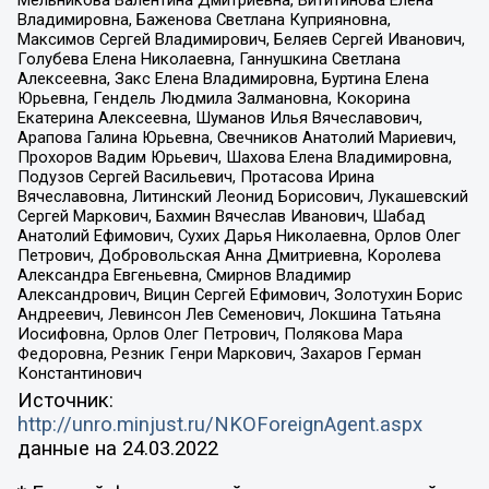
Владимировна, Баженова Светлана Куприяновна,
Максимов Сергей Владимирович, Беляев Сергей Иванович,
Голубева Елена Николаевна, Ганнушкина Светлана
Алексеевна, Закс Елена Владимировна, Буртина Елена
Юрьевна, Гендель Людмила Залмановна, Кокорина
Екатерина Алексеевна, Шуманов Илья Вячеславович,
Арапова Галина Юрьевна, Свечников Анатолий Мариевич,
Прохоров Вадим Юрьевич, Шахова Елена Владимировна,
Подузов Сергей Васильевич, Протасова Ирина
Вячеславовна, Литинский Леонид Борисович, Лукашевский
Сергей Маркович, Бахмин Вячеслав Иванович, Шабад
Анатолий Ефимович, Сухих Дарья Николаевна, Орлов Олег
Петрович, Добровольская Анна Дмитриевна, Королева
Александра Евгеньевна, Смирнов Владимир
Александрович, Вицин Сергей Ефимович, Золотухин Борис
Андреевич, Левинсон Лев Семенович, Локшина Татьяна
Иосифовна, Орлов Олег Петрович, Полякова Мара
Федоровна, Резник Генри Маркович, Захаров Герман
Константинович
Источник:
http://unro.minjust.ru/NKOForeignAgent.aspx
данные на
24.03.2022