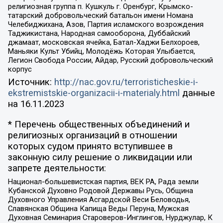
религиозная группа п. Кушкуль г. Оренбург, Крымско-
татарский добровольческий батальон имени Номана
Челебиджихана, Азов, Партия исламского возрождения
Таджикистана, Народная самооборона, Дуббайский
джамаат, московская ячейка, Батал-Хаджи Белхороев,
Маньяки Культ Убийц, Молодёжь Которая Улыбается,
Легион Свобода России, Айдар, Русский добровольческий
корпус
Источник:
http://nac.gov.ru/terroristicheskie-i-
ekstremistskie-organizacii-i-materialy.html
данные
на
16.11.2023
* Перечень общественных объединений и
религиозных организаций в отношении
которых судом принято вступившее в
законную силу решение о ликвидации или
запрете деятельности:
Национал-большевистская партия, ВЕК РА, Рада земли
Кубанской Духовно Родовой Державы Русь, Община
Духовного Управления Асгардской Веси Беловодья,
Славянская Община Капища Веды Перуна, Мужская
Духовная Семинария Староверов-Инглингов, Нурджулар, К