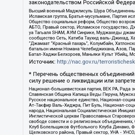
законодательством Российской Федера
Высший военный Маджлисуль Шура Объединенных с
Исламская группа, Братья-мусульмане, Партия ис
Общество социальных реформ, Общество возрожд
АБТО, Правый сектор, Исламское государство, Д
уа Тагьаля SHAM, АУМ Синрике, Муджахеды джама
сообщество Сеть, Катиба Таухид валь-Джихад, Хай
“Джамаат “Красный пахарь”, Колумбайн, Хатлонск
батальон имени Номана Челебиджихана, Азов, Па
Батал-Хаджи Белхороев, Маньяки Культ Убийц, М
Источник:
http://nac.gov.ru/terroristichesk
* Перечень общественных объединений 
силу решение о ликвидации или запрете
Национал-большевистская партия, ВЕК РА, Рада 
Славянская Община Капища Веды Перуна, Мужская
Русское национальное единство, Национал-социа
Ат-Такфир Валь-Хиджра, Пит Буль, Национал-соц
народа, Национальная Социалистическая Инициат
Инглистической церкви Православных Староверов
свободе совести и о религиозных объединениях,
Клуб Болельщиков Футбольного Клуба Динамо, Фа
Щелковского района, Правый сектор, УНА - УНСО, У