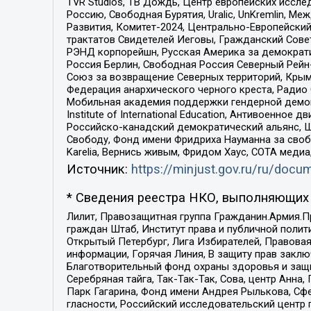
TVR Studios, ТВ Дождь, Центр европейских иссл
Россию, Свободная Бурятия, Uralic, UnKremlin, 
Развития, Комитет-2024, Центрально-Европейски
трактатов Свидетелей Иеговы, Гражданский Совет
РЭНД корпорейшн, Русская Америка за демократи
Россия Берлин, Свободная Россия Северный Рейн-В
Союз за возвращение Северных территорий, Крымско
Федерация анархического черного креста, Радио
Мобильная академия поддержки гендерной демократи
Institute of International Education, Антивоенн
Российско-канадский демократический альянс, 
Свободу, Фонд имени Фридриха Науманна за свобо
Karelia, Вернись живым, Фридом Хаус, СОТА меди
Источник:
https://minjust.gov.ru/ru/doc
* Сведения реестра НКО, выполняющих 
Лилит, Правозащитная группа Гражданин.Армия.П
граждан Штаб, Институт права и публичной поли
Открытый Петербург, Лига Избирателей, Правова
информации, Горячая Линия, В защиту прав закл
Благотворительный фонд охраны здоровья и защи
Серебряная тайга, Так-Так-Так, Сова, центр Анн
Парк Гагарина, Фонд имени Андрея Рылькова, Сф
гласности, Российский исследовательский центр 