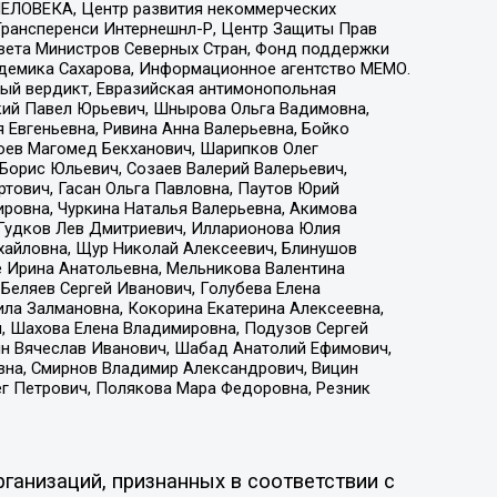
ЕЛОВЕКА, Центр развития некоммерческих
 Трансперенси Интернешнл-Р, Центр Защиты Прав
овета Министров Северных Стран, Фонд поддержки
адемика Сахарова, Информационное агентство МЕМО.
ый вердикт, Евразийская антимонопольная
кий Павел Юрьевич, Шнырова Ольга Вадимовна,
 Евгеньевна, Ривина Анна Валерьевна, Бойко
хоев Магомед Бекханович, Шарипков Олег
Борис Юльевич, Созаев Валерий Валерьевич,
тович, Гасан Ольга Павловна, Паутов Юрий
ровна, Чуркина Наталья Валерьевна, Акимова
 Гудков Лев Дмитриевич, Илларионова Юлия
ихайловна, Щур Николай Алексеевич, Блинушов
е Ирина Анатольевна, Мельникова Валентина
Беляев Сергей Иванович, Голубева Елена
ила Залмановна, Кокорина Екатерина Алексеевна,
, Шахова Елена Владимировна, Подузов Сергей
ин Вячеслав Иванович, Шабад Анатолий Ефимович,
вна, Смирнов Владимир Александрович, Вицин
ег Петрович, Полякова Мара Федоровна, Резник
ганизаций, признанных в соответствии с