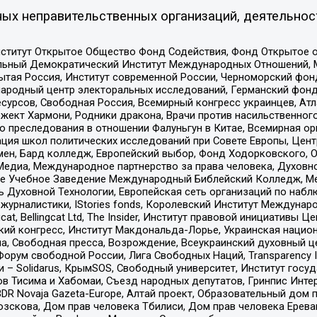
ых неправительственных организаций, деятельнос
ститут Открытое Общество Фонд Содействия, Фонд Открытое 
альный Демократический Институт Международных Отношений,
тая Россия, Институт современной России, Черноморский фонд
родный центр электоральных исследований, Германский фонд
рсов, Свободная Россия, Всемирный конгресс украинцев, Атла
ект Хармони, Родники дракона, Врачи против насильственного
ию преследования в отношении Фалуньгун в Китае, Всемирная о
ация школ политических исследований при Совете Европы, Цен
мен, Бард колледж, Европейский выбор, Фонд Ходорковского,
едиа, Международное партнерство за права человека, Духовно
ое Учебное Заведение Международный Библейский Колледж, М
ь Духовной Технологии, Европейская сеть организаций по наб
урналистики, IStories fonds, Королевский Институт Между
gcat, Bellingcat Ltd, The Insider, Институт правовой инициатив
инский конгресс, Институт Макдональда-Лорье, Украинская нац
, Свободная пресса, Возрождение, Всеукраинский духовный цен
орум свободной России, Лига Свободных Наций, Transparеncy I
– Solidarus, КрымSOS, Свободный университет, Институт госу
в Тисима и Хабомаи, Съезд народных депутатов, Гринпис Инте
DR Novaja Gazeta-Europe, Алтай проект, Образовательный дом 
зскова, Дом прав человека Тбилиси, Дом прав человека Ерева