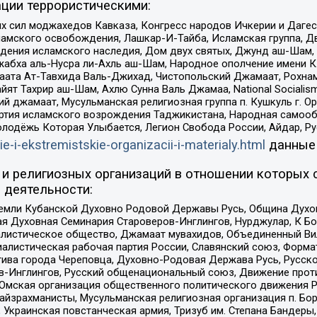
ции террористическими:
ил моджахедов Кавказа, Конгресс народов Ичкерии и Дагеста
ламского освобождения, Лашкар-И-Тайба, Исламская группа, Дв
ения исламского наследия, Дом двух святых, Джунд аш-Шам, 
жабха аль-Нусра ли-Ахль аш-Шам, Народное ополчение имени К.
ата Ат-Тавхида Валь-Джихад, Чистопольский Джамаат, Рохнам
ят Тахрир аш-Шам, Ахлю Сунна Валь Джамаа, National Socialism
ий джамаат, Мусульманская религиозная группа п. Кушкуль г. 
ртия исламского возрождения Таджикистана, Народная самооб
олодёжь Которая Улыбается, Легион Свобода России, Айдар, Р
ie-i-ekstremistskie-organizacii-i-materialy.html
данные
и религиозных организаций в отношении которых 
 деятельности:
земли Кубанской Духовно Родовой Державы Русь, Община Духо
 Духовная Семинария Староверов-Инглингов, Нурджулар, К Бо
листическое общество, Джамаат мувахидов, Объединенный Вил
иалистическая рабочая партия России, Славянский союз, Форма
ива города Череповца, Духовно-Родовая Держава Русь, Русск
-Инглингов, Русский общенациональный союз, Движение против
 Омская организация общественного политического движения Р
йзрахманисты, Мусульманская религиозная организация п. Бо
краинская повстанческая армия, Тризуб им. Степана Бандеры, Бр