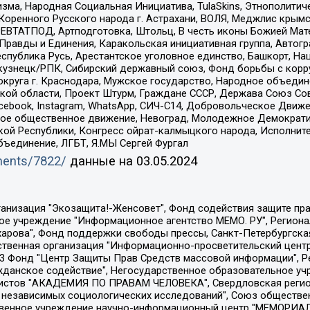
зма, Народная Социальная Инициатива, TulaSkins, Этнополитич
оренного Русского народа г. Астрахани, ВОЛЯ, Меджлис крымс
РЕВТАТПОД, Артподготовка, Штольц, В честь иконы Божией Мате
равды и Единения, Каракольская инициативная группа, Автогра
спублика Русь, Арестантское уголовное единство, Башкорт, Наци
окузнецк/РПК, Сибирский державный союз, Фонд борьбы с кор
округа г. Краснодара, Мужское государство, Народное объедин
ой области, Проект Штурм, Граждане СССР, Держава Союз Сов
Facebook, Instagram, WhatsApp, СИЧ-С14, Добровольческое Движ
ское общественное движение, Невоград, Молодежное Демократ
ой Республики, Конгресс ойрат-калмыцкого народа, Исполнит
бъединение, ЛГБТ, Я.МЫ Сергей Фургал
uments/7822/
данные на
03.05.2024
Общество с ограниченной ответственностью "Радио Свободная Европа/Радио Свобода", Чешское информационное агентство "MEDIUM-ORIENT", Красноярская региональная общественная организация "Мы против СПИДа", Камалягин Денис Николаевич, Маркелов Сергей Евгеньевич, Пономарев Лев Александрович, Савицкая Людмила Алексеевна, Автономная некоммерческая организация "Центр по работе с проблемой насилия "НАСИЛИЮ.НЕТ", Межрегиональный профессиональный союз работников здравоохранения "Альянс врачей", Юридическое лицо, зарегистрированное в Латвийской Республике, SIA "Medusa Project" (регистрационный номер 40103797863, дата регистрации 10.06.2014), Некоммерческая организация "Фонд по борьбе с коррупцией", Автономная некоммерческая организация "Институт права и публичной политики", Баданин Роман Сергеевич, Гликин Максим Александрович, Железнова Мария Михайловна, Лукьянова Юлия Сергеевна, Маетная Елизавета Витальевна, Маняхин Петр Борисович, Чуракова Ольга Владимировна, Ярош Юлия Петровна, Юридическое лицо "The Insider SIA", зарегистрированное в Риге, Латвийская Республика (дата регистрации 26.06.2015), являющееся администратором доменного имени интернет-издания "The Insider SIA", https://theins.ru, Постернак Алексей Евгеньевич, Рубин Михаил Аркадьевич, Анин Роман Александрович, Юридическое лицо Istories fonds, зарегистрированное в Латвийской Республике (регистрационный номер 50008295751, дата регистрации 24.02.2020), Великовский Дмитрий Александрович, Долинина Ирина Николаевна, Мароховская Алеся Алексеевна, Шлейнов Роман Юрьевич, Шмагун Олеся Валентиновна, Общество с ограниченной ответственностью "Альтаир 2021", Общество с ограниченной ответственностью "Вега 2021", Общество с ограниченной ответственностью "Главный редактор 2021", Общество с ограниченной ответственностью "Ромашки монолит", Важенков Артем Валерьевич, Ивановская областная общественная организация "Центр гендерных исследований", Гурман Юрий Альбертович, Медиапроект "ОВД-Инфо", Егоров Владимир Владимирович, Жилинский Владимир Александрович, Общество с ограниченной ответственностью "ЗП", Иванова София Юрьевна, Карезина Инна Павловна, Кильтау Екатерина Викторовна, Петров Алексей Викторович, Пискунов Сергей Евгеньевич, Смирнов Сергей Сергеевич, Тихонов Михаил Сергеевич, Общество с ограниченной ответственностью "ЖУРНАЛИСТ-ИНОСТРАННЫЙ АГЕНТ", Арапова Галина Юрьевна, Вольтская Татьяна Анатольевна, Американская компания "Mason G.E.S. Anonymous Foundation" (США), являющаяся владельцем интернет-издания https://mnews.world/, Компания "Stichting Bellingcat", зарегистрированная в Нидерландах (дата регистрации 11.07.2018), Захаров Андрей Вячеславович, Клепиковская Екатерина Дмитриевна, Общество с ограниченной ответственностью "МЕМО", Перл Роман Александрович, Симонов Евгений Алексеевич, Соловьева Елена Анатольевна, Сотников Даниил Владимирович, Сурначева Елизавета Дмитриевна, Автономная некоммерческая организация по защите прав человека и информированию населения "Якутия – Наше Мнение", Общество с ограниченной ответственностью "Москоу диджитал медиа", с 26.01.2023 Общество с ограниченной ответственностью "Чайка Белые сады", Ветошкина Валерия Валерьевна, Заговора Максим Александрович, Межрегиональное общественное движение "Российская ЛГБТ - сеть", Оленичев Максим Владимирович, Павлов Иван Юрьевич, Скворцова Елена Сергеевна, Общество с ограниченной ответственностью "Как бы инагент", Кочетков Игорь Викторович, Общество с ограниченной ответственностью "Честные выборы", Еланчик Олег Александрович, Общество с ограниченной ответственностью "Нобелевский призыв", Гималова Регина Эмилевна, Григорьев Андрей Валерьевич, Григорьева Алина Александровна, Ассоциация по содействию защите прав призывников, альтернативнослужащих и военнослужащих "Правозащитная группа "Гражданин.Армия.Право", Хисамова Регина Фаритовна, Автономная некоммерческая организация по реализа