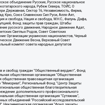
еское объединение Русские, Русское национальное
котатарского народа, Рубеж Севера, ТОЙС, О
ри Державная, Сектор 16, Независимость, Фирма,
д Крю, Союз Славянских Сил Руси, Алля-Аят,
я и свобода, Нация и свобода, W.H.С., Фалунь Дафа,
рупцией, Фонд защиты прав граждан, Штабы
ение русского движения, Народное движение Адат,
етских Светлых Родов, Совет Советских
ение Организации украинских националистов, Черный
ическое Движение Весна, Верховный Совет
ельный комитет совета народных депутатов
ции социально-правовых программ "Лилит", Дальневосточное общественное движение "Маяк", Санкт-Петербургская ЛГБТ-инициативная группа "Выход", Инициативная группа ЛГБТ+ "Реверс", Алексеев Андрей Викторович, Бекбулатова Таисия Львовна, Беляев Иван Михайлович, Владыкина Елена Сергеевна, Гельман Марат Александрович, Никульшина Вероника Юрьевна, Толоконникова Надежда Андреевна, Шендерович Виктор Анатольевич, Общество с ограниченной ответственностью "Данное сообщение", Общество с ограниченной ответственностью Издательский дом "Новая глава", Айнбиндер Александра Александровна, Московский комьюнити-центр для ЛГБТ+инициатив, Благотворительный фонд развития филантропии, Deutsche Welle (Германия, Kurt-Schumacher-Strasse 3, 53113 Bonn), Борзунова Мария Михайловна, Воробьев Виктор Викторович, Голубева Анна Львовна, Константинова Алла Михайловна, Малкова Ирина Владимировна, Мурадов Мурад Абдулгалимович, Осетинская Елизавета Николаевна, Понасенков Евгений Николаевич, Ганапольский Матвей Юрьевич, Киселев Евгений Алексеевич, Борухович Ирина Григорьевна, Дремин Иван Тимофеевич, Дубровский Дмитрий Викторович, Красноярская региональная общественная организация поддержки и развития альтернативных образовательных технологий и межкультурных коммуникаций "ИНТЕРРА", Маяковская Екатерина Алексеевна, Фейгин Марк Захарович, Филимонов Андрей Викторович, Дзугкоева Регина Николаевна, Доброхотов Роман Александрович, Дудь Юрий Александрович, Елкин Сергей Владимирович, Кругликов Кирилл Игоревич, Сабунаева Мария Леонидовна, Семенов Алексей Владимирович, Шаинян Карен Багратович, Шульман Екатерина Михайловна, Асафьев Артур Валерьевич, Вахштайн Виктор Семенович, Венедиктов Алексей Алексеевич, Лушникова Екатерина Евгеньевна, Волков Леонид Михайлович, Невзоров Александр Глебович, Пархоменко Сергей Борисович, Сироткин Ярослав Николаевич, Кара-Мурза Владимир Владимирович, Баранова Наталья Владимировна, Гозман Леонид Яковлевич, Кагарлицкий Борис Юльевич, Климарев Михаил Валерьевич, Милов Владимир Станиславович, Автономная некоммерческая организация Краснодарский центр современного искусства "Типография", Моргенштерн Алишер Тагирович, Соболь Любовь Эдуардовна, Общество с ограниченной ответственностью "ЛИЗА НОРМ", Каспаров Гарри Кимович, Ходорковский Михаил Борисович, Общество с ограниченной ответственностью "Апрельские тезисы", Данилович Ирина Брониславовна, Кашин Олег Владимирович, Петров Николай Владимирович, Пивоваров Алексей Владимирович, Соколов Михаил Владимирович, Цветкова Юлия Владимировна, Чичваркин Евгений Александрович, Комитет против пыток/Команда против пыток, Общество с ограниченной ответственностью "Первый научный", Общество с ограниченной ответственностью "Вертолет и ко", Белоцерковская Вероника Борисовна, Кац Максим Евгеньевич, Лазарева Татьяна Юрьевна, Шаведдинов Руслан Табризович, Яшин Илья Валерьевич, Общество с ограниченной ответственностью "Иноагент ААВ", Алешковский Дмитрий Петрович, Альбац Евгения Марковна, Быков Дмитрий Львович, Галямина Юлия Евгеньевна, Лойко Сергей Леонидович, Мартынов Кирилл Константинович, Медведев Сергей Александрович, Крашенинников Федор Геннадиевич, Гордеева Катерина Вл