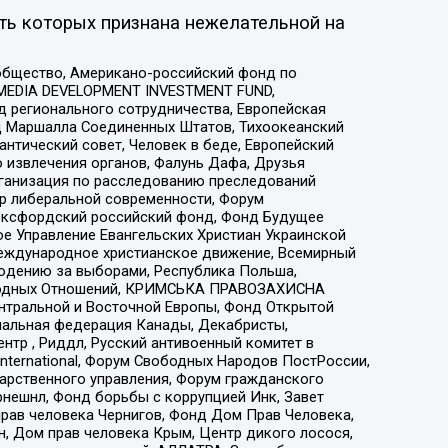
ть которых признана нежелательной на
общество, Американо-российский фонд по
 MEDIA DEVELOPMENT INVESTMENT FUND,
 регионального сотрудничества, Европейская
 Маршалла Соединенных Штатов, Тихоокеанский
нтический совет, Человек в беде, Европейский
 извлечения органов, Фалунь Дафа, Друзья
рганизация по расследованию преследований
тр либеральной современности, Форум
 Оксфордский российский фонд, Фонд Будущее
е Управление Евангельских Христиан Украинской
еждународное христианское движение, Всемирный
людению за выборами, Республика Польша,
народных Отношений, КРИМСЬКА ПРАВОЗАХИСНА
ы Центральной и Восточной Европы, Фонд Открытой
иональная федерация Канады, Декабристы,
тр , Риддл, Русский антивоенный комитет в
nternational, Форум Свободных Народов ПостРоссии,
дарственного управления, Форум гражданского
рнешнл, Фонд борьбы с коррупцией Инк, Завет
прав человека Чернигов, Фонд Дом Прав Человека,
н, Дом прав человека Крым, Центр дикого лосося,