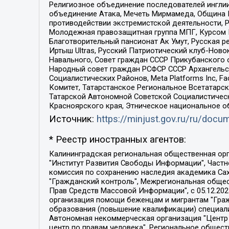
Религиозное объединение последователей инглии
объединение Атака, Мечеть Мирмамеда, Община К
противодействии экстремистской деятельности, 
Молодежная правозащитная группа МПГ, Курсом П
Благотворительный пансионат Ак Умут, Русская ре
Иртыш Ultras, Русский Патриотический клуб-Нов
Навального, Совет граждан СССР Прикубанского 
Народный совет граждан РСФСР СССР Архангельск
Социалистических Районов, Meta Platforms Inc, 
Комитет, Татарстанское Региональное Всетатар
Татарской Автономной Советской Социалистическ
Красноярского края, Этническое национальное о
Источник:
https://minjust.gov.ru/ru/doc
* Реестр иностранных агентов:
Калининградская региональная общественная организация "Экозащита!-Женсовет", Фонд содействия защите прав и свобод граждан "Общественный вердикт", Фонд "Институт Развития Свободы Информации", Частное учреждение "Информационное агентство МЕМО. РУ", Региональная общественная организация "Общественная комиссия по сохранению наследия академика Сахарова", Фонд поддержки свободы прессы, Санкт-Петербургская общественная правозащитная организация "Гражданский контроль", Межрегиональная общественная организация "Информационно-просветительский центр "Мемориал", Региональный Фонд "Центр Защиты Прав Средств Массовой Информации", с 05.12.2023 Фонд "Центр Защиты Прав Средств массовой информации", Региональная общественная благотворительная организация помощи беженцам и мигрантам "Гражданское содействие", Негосударственное образовательное учреждение дополнительного профессионального образования (повышение квалификации) специалистов "АКАДЕМИЯ ПО ПРАВАМ ЧЕЛОВЕКА", Свердловская региональная общественная организация "Сутяжник", Автономная некоммерческая организация "Центр независимых социологических исследований", Союз общественных объединений "Российский исследовательский центр по правам человека", Региональное общественное учреждение научно-информационный центр "МЕМОРИАЛ", Некоммерческая организация "Фонд защиты гласности", Автономная некоммерческая организация "Институт прав человека", Городская общественная организация "Екатеринбургское общество "МЕМОРИАЛ", Городская общественная организация "Рязанское историко-просветительское и правозащитное общество "Мемориал" (Рязанский Мемориал), Челябинский региональный орган общественной самодеятельности – женское общественное объединение "Женщины Евразии", Челябинский региональный орган общественной самодеятельности "Уральская правозащитная группа", Фонд содействия защите здоровья и социальной справедливости имени Андрея Рылькова, Автономная Некоммерческая Организация "Аналитический Центр Юрия Левады", Автономная некоммерческая организация социальной поддержки населения "Проект Апрель", Региональная общественная организация помощи женщинам и детям, находящимся в кризисной ситуации "Информационно-методический центр "Анна", Фонд содействия развитию массовых коммуникаций и правовому просвещению "Так-так-Так", Фонд содействия устойчивому развитию "Серебряная тайга", Свердловский региональный общественный фонд социальных проектов "Новое время", "Idel.Реалии", Кавказ.Реалии, Крым.Реалии, Телеканал Настоящее Время, Татаро-башкирская служба Радио Свобода (Azatliq Radiosi), Радио Свободная Европа/Радио Свобода (PCE/PC), "Сибирь.Реалии", "Фактограф", Благотворительный фонд помощи осужденным и их семьям, Автономная некоммерческая организация "Институт глобализации и социальных движений", Фонд "В защиту прав заключенных", Частное учреждение "Центр поддержки и содействия развитию средств массовой информации", Пензенский региональный общественный благотворительный фонд "Гражданский союз", "Север.Реалии", Некоммерческая организация Фонд "Правовая инициатива", 