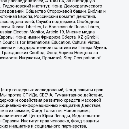
стов расследователей, АЛЛАТРА, За свободную
д, Гудзоновский институт, Фонд Демократического
сследований, Общество Сторожевой башни, Библии и
сточная Европа, Российский комитет действия,
-расследователей, Служба поддержки, Свободная
 Russie-Libertes, La Asocicion de Rusos Libres,
an Election Monitor, Article 19, Мнение медиа,
Европы, Фонд имени Фридриха Эберта, XZ gGmbH,
ls for International Education, Cultural Vistas,
ошений и государственной политики им Питера Мунка,
 Гражданских Свобод, Фонд Бориса Немцова за
имости Ингушетии, Прометей, Stop Occupation of
 Центр гендерных исследований, Фонд защиты прав
 Мы против СПИДа, СВЕЧА, Гуманитарное действие,
ддержки и содействия развитию средств массовой
р социально-информационных инициатив Действие,
 и их семьям, Фонд Тольятти, Новое время,
, Аналитический Центр Юрия Левады, Издательство
 Евразии, Институт прав человека, Фонд защиты
ких инициатив и социального партнерства,