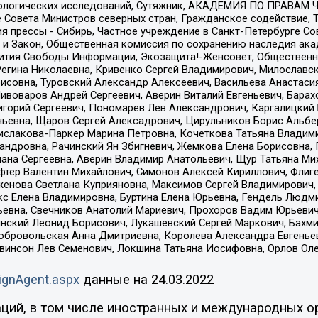
ологических исследований, Сутяжник, АКАДЕМИЯ ПО ПРАВАМ Ч
е Совета Министров северных стран, Гражданское содействие,
я прессы - Сибирь, Частное учреждение в Санкт-Петербурге С
 и Закон, Общественная комиссия по сохранению наследия ак
звития Свободы Информации, Экозащита!-Женсовет, Общественн
Регина Николаевна, Кривенко Сергей Владимирович, Милославс
совна, Туровский Александр Алексеевич, Васильева Анастасия
Пивоваров Андрей Сергеевич, Аверин Виталий Евгеньевич, Бара
горий Сергеевич, Пономарев Лев Александрович, Каргалицкий 
ньевна, Щаров Сергей Алексадрович, Цирульников Борис Альбер
ислакова-Паркер Марина Петровна, Кочеткова Татьяна Владими
сандровна, Рачинский Ян Збигневич, Жемкова Елена Борисовна,
лана Сергеевна, Аверин Владимир Анатольевич, Щур Татьяна М
фтер Валентин Михайлович, Симонов Алексей Кириллович, Флиг
женова Светлана Куприяновна, Максимов Сергей Владимирович, 
кс Елена Владимировна, Буртина Елена Юрьевна, Гендель Людм
евна, Свечников Анатолий Мариевич, Прохоров Вадим Юрьевич
инский Леонид Борисович, Лукашевский Сергей Маркович, Бахм
Добровольская Анна Дмитриевна, Королева Александра Евгенье
евинсон Лев Семенович, Локшина Татьяна Иосифовна, Орлов Ол
ignAgent.aspx
данные на
24.03.2022
ций, в том числе иностранных и международных ор