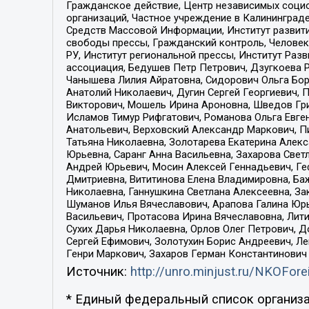
Гражданское действие, Центр независимых соци
организаций, Частное учреждение в Калининград
Средств Массовой Информации, Институт развити
свободы прессы, Гражданский контроль, Человек
РУ, Институт региональной прессы, Институт Ра
ассоциация, Бедушев Петр Петрович, Дзугкоева 
Чанышева Лилия Айратовна, Сидорович Ольга Бори
Анатолий Николаевич, Дугин Сергей Георгиевич, 
Викторович, Мошель Ирина Ароновна, Шведов Гри
Исламов Тимур Рифгатович, Романова Ольга Евге
Анатольевич, Верховский Александр Маркович, П
Татьяна Николаевна, Золотарева Екатерина Алек
Юрьевна, Саранг Анна Васильевна, Захарова Свет
Андрей Юрьевич, Мосин Алексей Геннадьевич, Ге
Дмитриевна, Вититинова Елена Владимировна, Ба
Николаевна, Ганнушкина Светлана Алексеевна, За
Шуманов Илья Вячеславович, Арапова Галина Юрь
Васильевич, Протасова Ирина Вячеславовна, Лит
Сухих Дарья Николаевна, Орлов Олег Петрович, 
Сергей Ефимович, Золотухин Борис Андреевич, Л
Генри Маркович, Захаров Герман Константинович
Источник:
http://unro.minjust.ru/NKOFore
* Единый федеральный список организа