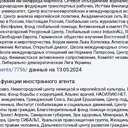
едований им Вилфрида Мартенса, Сетевое объединение журнали
Международная федерация транспортных рабочих, ИстЧам Финлан
й университет, Центр восточноевропейских и международных и
, Центр анализа европейской политики, Академическая сеть Во
ю в России, Настоящая Россия, Глобальная сеть журналистов
естфалия, Фонд глобальной помощи, Антивоенный комитет России,
татарский Ресурсный Центр, Глобальный союз IndustriALL, Russi
 Свободная Европа, Германское общество изучения Восточной 
и и миротворчества, Форум имени Льва Копелева, American Counci
ое движение Антальи, Открытый диалог, Школа международных отн
Школа международных отношений им Нормана Патерсона, Центр
ду, Феминистское антивоенное сопротивление, Комитет независ
а, Либерально-демократическая Лига Украины
uments/7756/
данные на
13.05.2024
функции иностранного агента:
раво, Нижегородский центр немецкой и европейской культуры,
тики, Фонд борьбы с коррупцией, Альянс врачей, НАСИЛИЮ.НЕТ,
я инициатива, Гражданский Союз, Хасдей Ерушалаим, Центр по
юченных, Институт глобализации и социальных движений, Цент
ты прав граждан, Благотворительный фонд помощи осужденным
а, Проект Апрель, Самарская губерния, Эра здоровья, Мемориал
ера, Центр СИБАЛЬТ, Уральская правозащитная группа, Женщины
по правам человека, Дальневосточный центр развития гражданс