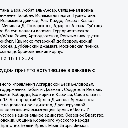
на, База, Асбат аль-Ансар, Священная война,
ижение Талибан, Исламская партия Туркестана,
Исламский джихад, Аль-Каида, Имарат Кавказ,
 Минина и Д. Пожарского, Аджр от Аллаха Субхану
о ба суи давлати исломи, Террористическое
/White Power, Артподготовка, Религиозная группа
Оренбург, Крымско-татарский добровольческий
орона, Дуббайский джамаат, московская ячейка,
усский добровольческий корпус
 на
16.11.2023
судом принято вступившее в законную
вного Управления Асгардской Веси Беловодья,
годержавию, Таблиги Джамаат, Свидетели Иеговы,
айат Кабарды, Балкарии и Карачая, Союз славян,
т-18, Благородный Орден Дьявола, Армия воли
ое национальное единство, Древнерусской
 нелегальной иммиграции, Кровь и Честь, О
усское национальное единство, Северное Братство,
ровский, Община Коренного Русского народа
атство, Белый Крест, Misanthropic division,