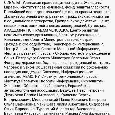
СИБАЛЬТ, Уральская правозащитная группа, Женщины
Евразии, Институт прав человека, Фонд защиты гласности,
Российский исследовательский центр по правам человека,
Дальневосточный центр развития гражданских инициатив
и социального партнерства, Гражданское действие, Центр
независимых социологических исследований, Сутяжник,
АКАДЕМИЯ ПО ПРАВАМ ЧЕЛОВЕКА, Центр развития
некоммерческих организаций, Частное учреждение в
Калининграде Совета Министров северных стран,
Гражданское содействие, Трансперенси Интернешнл-Р,
Центр Защиты Прав Средств Массовой Информации,
Институт развития прессы - Сибирь, Частное учреждение в
Санкт-Петербурге Совета Министров Северных Стран,
Фонд поддержки свободы прессы, Гражданский контроль,
Человек и Закон, Общественная комиссия по сохранению
наследия академика Сахарова, Информационное
агентство МЕМО. РУ, Институт региональной прессы,
Институт Развития Свободы Информации, Экозащита!-
Женсовет, Общественный вердикт, Евразийская
антимонопольная ассоциация, Бедушев Петр Петрович,
Дзугкоева Регина Николаевна, Кривенко Сергей
Владимирович, Милославский Павел Юрьевич, Шнырова
Ольга Вадимовна, Чанышева Лилия Айратовна, Сидорович
Ольга Борисовна, Туровский Александр Алексеевич,
Васильева Анастасия Евгеньевна, Ривина Анна Валерьевна,