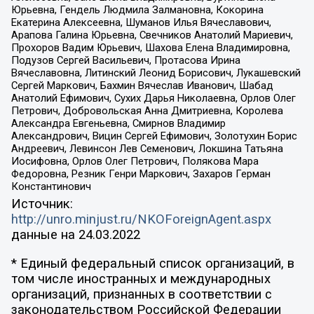
Юрьевна, Гендель Людмила Залмановна, Кокорина
Екатерина Алексеевна, Шуманов Илья Вячеславович,
Арапова Галина Юрьевна, Свечников Анатолий Мариевич,
Прохоров Вадим Юрьевич, Шахова Елена Владимировна,
Подузов Сергей Васильевич, Протасова Ирина
Вячеславовна, Литинский Леонид Борисович, Лукашевский
Сергей Маркович, Бахмин Вячеслав Иванович, Шабад
Анатолий Ефимович, Сухих Дарья Николаевна, Орлов Олег
Петрович, Добровольская Анна Дмитриевна, Королева
Александра Евгеньевна, Смирнов Владимир
Александрович, Вицин Сергей Ефимович, Золотухин Борис
Андреевич, Левинсон Лев Семенович, Локшина Татьяна
Иосифовна, Орлов Олег Петрович, Полякова Мара
Федоровна, Резник Генри Маркович, Захаров Герман
Константинович
Источник:
http://unro.minjust.ru/NKOForeignAgent.aspx
данные на
24.03.2022
* Единый федеральный список организаций, в
том числе иностранных и международных
организаций, признанных в соответствии с
законодательством Российской Федерации