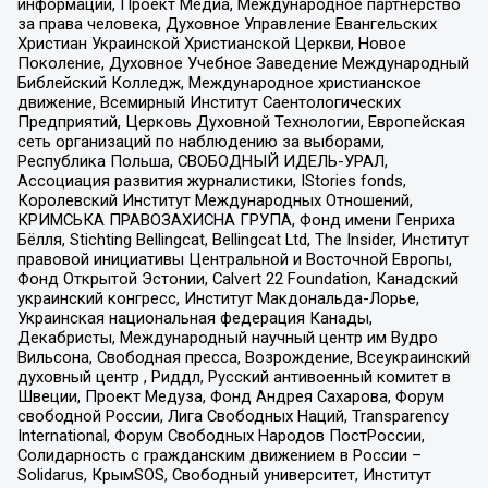
информации, Проект Медиа, Международное партнерство
за права человека, Духовное Управление Евангельских
Христиан Украинской Христианской Церкви, Новое
Поколение, Духовное Учебное Заведение Международный
Библейский Колледж, Международное христианское
движение, Всемирный Институт Саентологических
Предприятий, Церковь Духовной Технологии, Европейская
сеть организаций по наблюдению за выборами,
Республика Польша, СВОБОДНЫЙ ИДЕЛЬ-УРАЛ,
Ассоциация развития журналистики, IStories fonds,
Королевский Институт Международных Отношений,
КРИМСЬКА ПРАВОЗАХИСНА ГРУПА, Фонд имени Генриха
Бёлля, Stichting Bellingcat, Bellingcat Ltd, The Insider, Институт
правовой инициативы Центральной и Восточной Европы,
Фонд Открытой Эстонии, Calvert 22 Foundation, Канадский
украинский конгресс, Институт Макдональда-Лорье,
Украинская национальная федерация Канады,
Декабристы, Международный научный центр им Вудро
Вильсона, Свободная пресса, Возрождение, Всеукраинский
духовный центр , Риддл, Русский антивоенный комитет в
Швеции, Проект Медуза, Фонд Андрея Сахарова, Форум
свободной России, Лига Свободных Наций, Transparеncy
International, Форум Свободных Народов ПостРоссии,
Солидарность с гражданским движением в России –
Solidarus, КрымSOS, Свободный университет, Институт