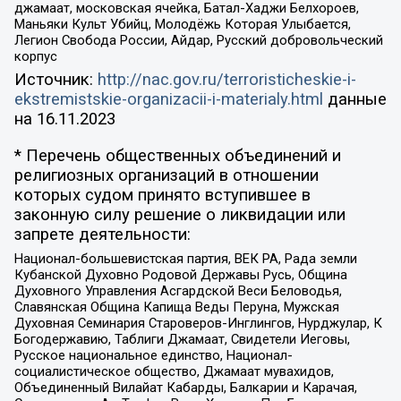
джамаат, московская ячейка, Батал-Хаджи Белхороев,
Маньяки Культ Убийц, Молодёжь Которая Улыбается,
Легион Свобода России, Айдар, Русский добровольческий
корпус
Источник:
http://nac.gov.ru/terroristicheskie-i-
ekstremistskie-organizacii-i-materialy.html
данные
на
16.11.2023
* Перечень общественных объединений и
религиозных организаций в отношении
которых судом принято вступившее в
законную силу решение о ликвидации или
запрете деятельности:
Национал-большевистская партия, ВЕК РА, Рада земли
Кубанской Духовно Родовой Державы Русь, Община
Духовного Управления Асгардской Веси Беловодья,
Славянская Община Капища Веды Перуна, Мужская
Духовная Семинария Староверов-Инглингов, Нурджулар, К
Богодержавию, Таблиги Джамаат, Свидетели Иеговы,
Русское национальное единство, Национал-
социалистическое общество, Джамаат мувахидов,
Объединенный Вилайат Кабарды, Балкарии и Карачая,