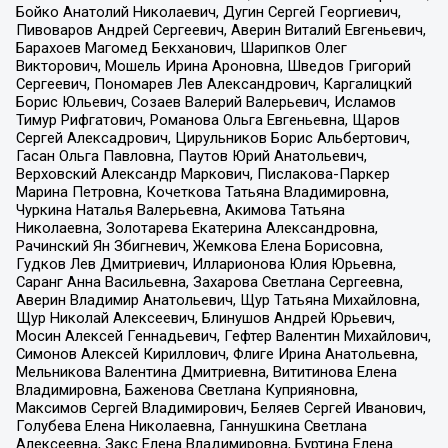
Бойко Анатолий Николаевич, Дугин Сергей Георгиевич,
Пивоваров Андрей Сергеевич, Аверин Виталий Евгеньевич,
Барахоев Магомед Бекханович, Шарипков Олег
Викторович, Мошель Ирина Ароновна, Шведов Григорий
Сергеевич, Пономарев Лев Александрович, Каргалицкий
Борис Юльевич, Созаев Валерий Валерьевич, Исламов
Тимур Рифгатович, Романова Ольга Евгеньевна, Щаров
Сергей Алексадрович, Цирульников Борис Альбертович,
Гасан Ольга Павловна, Паутов Юрий Анатольевич,
Верховский Александр Маркович, Пислакова-Паркер
Марина Петровна, Кочеткова Татьяна Владимировна,
Чуркина Наталья Валерьевна, Акимова Татьяна
Николаевна, Золотарева Екатерина Александровна,
Рачинский Ян Збигневич, Жемкова Елена Борисовна,
Гудков Лев Дмитриевич, Илларионова Юлия Юрьевна,
Саранг Анна Васильевна, Захарова Светлана Сергеевна,
Аверин Владимир Анатольевич, Щур Татьяна Михайловна,
Щур Николай Алексеевич, Блинушов Андрей Юрьевич,
Мосин Алексей Геннадьевич, Гефтер Валентин Михайлович,
Симонов Алексей Кириллович, Флиге Ирина Анатольевна,
Мельникова Валентина Дмитриевна, Вититинова Елена
Владимировна, Баженова Светлана Куприяновна,
Максимов Сергей Владимирович, Беляев Сергей Иванович,
Голубева Елена Николаевна, Ганнушкина Светлана
Алексеевна, Закс Елена Владимировна, Буртина Елена