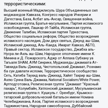
террористическими:
Высший военный Маджлисуль Шура Объединенных сил
моджахедов Кавказа, Конгресс народов Ичкерии и
Дагестана, База, Асбат аль-Ансар, Священная война,
Исламская группа, Братья-мусульмане, Партия исламского
освобождения, Лашкар-И-Тайба, Исламская группа,
Движение Талибан, Исламская партия Туркестана,
Общество социальных реформ, Общество возрождения
исламского наследия, Дом двух святых, Джунд аш-Шам,
Исламский джихад, Аль-Каида, Имарат Кавказ, АБТО,
Правый сектор, Исламское государство, Джабха аль-
Нусра ли-Ахль аш-Шам, Народное ополчение имени К.
Минина и Д. Пожарского, Аджр от Аллаха Субхану уа
Тагьаля SHAM, АУМ Синрике, Муджахеды джамаата Ат-
Тавхида Валь-Джихад, Чистопольский Джамаат, Рохнамо
ба суи давлати исломи, Террористическое сообщество
Сеть, Катиба Таухид валь-Джихад, Хайят Тахрир аш-Шам,
Ахлю Сунна Валь Джамаа, National Socialism/White Power,
Артподготовка, Религиозная группа “Джамаат “Красный
пахарь”, Колумбайн, Хатлонский джамаат, Мусульманская
религиозная группа п. Кушкуль г. Оренбург, Крымско-
татарский добровольческий батальон имени Номана
Челебиджихана, Азов, Партия исламского возрождения
Таджикистана, Народная самооборона, Дуббайский