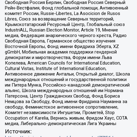
Свободная Россия Берлин, Свободная Россия Северный
Рейн-Вестфалия, Фонд глобальной помощи, Антивоенный
комитет России, Russie-Libertes, La Asocicion de Rusos
Libres, Союз за возвращение Северных территорий,
Крымскотатарский Ресурсный Центр, Глобальный союз
IndustriALL, Russian Election Monitor, Article 19, Мнение
медиа, Федерация анархического черного креста, Радио
Свободная Европа, Германское общество изучения
Восточной Европы, Фонд имени Фридриха Эберта, XZ
gGmbH, Мобильная академия поддержки гендерной
демократии и миротворчества, Форум имени Льва
Копелева, American Councils for International Education,
Cultural Vistas, Institute of International Education,
Антивоенное движение Антальи, Открытый диалог, Школа
международных отношений и государственной политики
им Питера Мунка, Российско-канадский демократический
альянс, Школа международных отношений им Нормана
Патерсона, Центр Гражданских Свобод, Фонд Бориса
Немцова за Свободу, Фонд имени Фридриха Науманна за
свободу, Феминистское антивоенное сопротивление,
Комитет независимости Ингушетии, Прометей, Stop
Occupation of Karelia, Вернись живым, Фридом Хаус, СОТА
медиа, Либерально-демократическая Лига Украины
Источник: