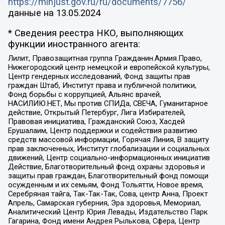
https://minjust.gov.ru/ru/documents/7756/
данные на
13.05.2024
* Сведения реестра НКО, выполняющих
функции иностранного агента:
Лилит, Правозащитная группа Гражданин.Армия.Право,
Нижегородский центр немецкой и европейской культуры,
Центр гендерных исследований, Фонд защиты прав
граждан Штаб, Институт права и публичной политики,
Фонд борьбы с коррупцией, Альянс врачей,
НАСИЛИЮ.НЕТ, Мы против СПИДа, СВЕЧА, Гуманитарное
действие, Открытый Петербург, Лига Избирателей,
Правовая инициатива, Гражданский Союз, Хасдей
Ерушалаим, Центр поддержки и содействия развитию
средств массовой информации, Горячая Линия, В защиту
прав заключенных, Институт глобализации и социальных
движений, Центр социально-информационных инициатив
Действие, Благотворительный фонд охраны здоровья и
защиты прав граждан, Благотворительный фонд помощи
осужденным и их семьям, Фонд Тольятти, Новое время,
Серебряная тайга, Так-Так-Так, Сова, центр Анна, Проект
Апрель, Самарская губерния, Эра здоровья, Мемориал,
Аналитический Центр Юрия Левады, Издательство Парк
Гагарина, Фонд имени Андрея Рылькова, Сфера, Центр