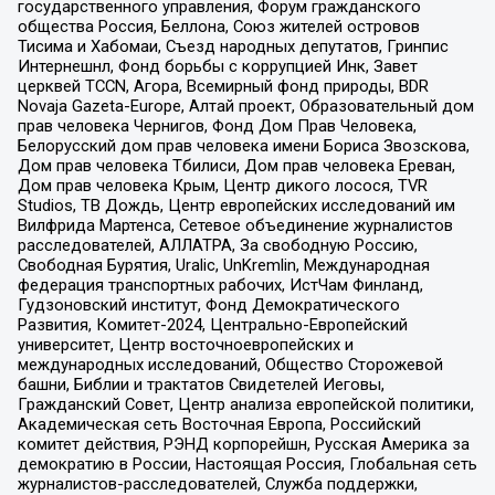
государственного управления, Форум гражданского
общества Россия, Беллона, Союз жителей островов
Тисима и Хабомаи, Съезд народных депутатов, Гринпис
Интернешнл, Фонд борьбы с коррупцией Инк, Завет
церквей TCCN, Агора, Всемирный фонд природы, BDR
Novaja Gazeta-Europe, Алтай проект, Образовательный дом
прав человека Чернигов, Фонд Дом Прав Человека,
Белорусский дом прав человека имени Бориса Звозскова,
Дом прав человека Тбилиси, Дом прав человека Ереван,
Дом прав человека Крым, Центр дикого лосося, TVR
Studios, ТВ Дождь, Центр европейских исследований им
Вилфрида Мартенса, Сетевое объединение журналистов
расследователей, АЛЛАТРА, За свободную Россию,
Свободная Бурятия, Uralic, UnKremlin, Международная
федерация транспортных рабочих, ИстЧам Финланд,
Гудзоновский институт, Фонд Демократического
Развития, Комитет-2024, Центрально-Европейский
университет, Центр восточноевропейских и
международных исследований, Общество Сторожевой
башни, Библии и трактатов Свидетелей Иеговы,
Гражданский Совет, Центр анализа европейской политики,
Академическая сеть Восточная Европа, Российский
комитет действия, РЭНД корпорейшн, Русская Америка за
демократию в России, Настоящая Россия, Глобальная сеть
журналистов-расследователей, Служба поддержки,