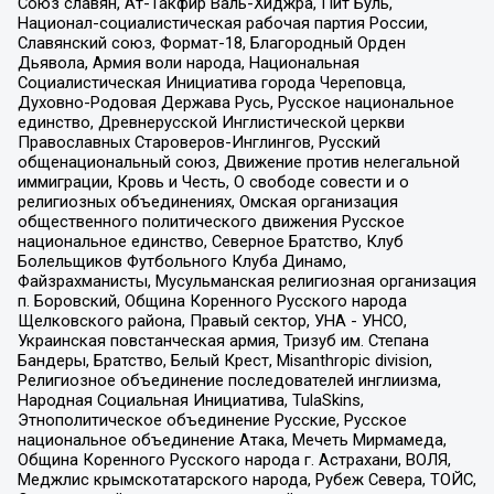
Союз славян, Ат-Такфир Валь-Хиджра, Пит Буль,
Национал-социалистическая рабочая партия России,
Славянский союз, Формат-18, Благородный Орден
Дьявола, Армия воли народа, Национальная
Социалистическая Инициатива города Череповца,
Духовно-Родовая Держава Русь, Русское национальное
единство, Древнерусской Инглистической церкви
Православных Староверов-Инглингов, Русский
общенациональный союз, Движение против нелегальной
иммиграции, Кровь и Честь, О свободе совести и о
религиозных объединениях, Омская организация
общественного политического движения Русское
национальное единство, Северное Братство, Клуб
Болельщиков Футбольного Клуба Динамо,
Файзрахманисты, Мусульманская религиозная организация
п. Боровский, Община Коренного Русского народа
Щелковского района, Правый сектор, УНА - УНСО,
Украинская повстанческая армия, Тризуб им. Степана
Бандеры, Братство, Белый Крест, Misanthropic division,
Религиозное объединение последователей инглиизма,
Народная Социальная Инициатива, TulaSkins,
Этнополитическое объединение Русские, Русское
национальное объединение Атака, Мечеть Мирмамеда,
Община Коренного Русского народа г. Астрахани, ВОЛЯ,
Меджлис крымскотатарского народа, Рубеж Севера, ТОЙС,