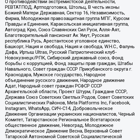
О противодействии экстремистской деятельности,
РЕВТАТПОД, Артподготовка, Штольц, В честь иконы
Божией Матери Державная, Сектор 16, Независимость,
Фирма, Молодежная правозащитная группа МПГ, Курсом
Правды и Единения, Каракольская инициативная группа,
Автоград Крю, Союз Славянских Сил Руси, Алля-Аят,
Благотворительный пансионат Ак Умут, Русская
республика Русь, Арестантское уголовное единство,
Башкорт, Нация и свобода, Нация и свобода, W.H.С., Фалунь
Дафа, Иртыш Ultras, Русский Патриотический клуб-
Новокузнецк/РПК, Сибирский державный союз, Фонд
борьбы с коррупцией, Фонд защиты прав граждан, Штабы
Навального, Совет граждан СССР Прикубанского округа г.
Краснодара, Мужское государство, Народное
объединение русского движения, Народное движение
Адат, Народный совет граждан РСФСР СССР
Архангельской области, Проект Штурм, Граждане СССР,
Держава Союз Советских Светлых Родов, Совет Советских
Социалистических Районов, Meta Platforms Inc, Facebook,
Instagram, WhatsApp, СИЧ-С14, Добровольческое
Движение Организации украинских националистов, Черный
Комитет, Татарстанское Региональное Всетатарское
общественное движение, Невоград, Молодежное
Демократическое Движение Весна, Верховный Совет
Татарской Автономной Советской Социалистической