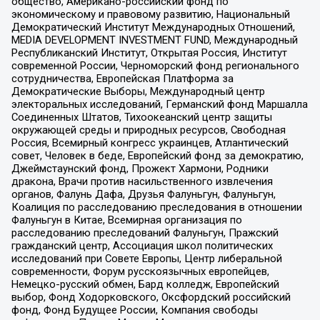
общество, Американо-российский фонд по
экономическому и правовому развитию, Национальный
Демократический Институт Международных Отношений,
MEDIA DEVELOPMENT INVESTMENT FUND, Международный
Республиканский Институт, Открытая Россия, Институт
современной России, Черноморский фонд регионального
сотрудничества, Европейская Платформа за
Демократические Выборы, Международный центр
электоральных исследований, Германский фонд Маршалла
Соединенных Штатов, Тихоокеанский центр защиты
окружающей среды и природных ресурсов, Свободная
Россия, Всемирный конгресс украинцев, Атлантический
совет, Человек в беде, Европейский фонд за демократию,
Джеймстаунский фонд, Прожект Хармони, Родники
дракона, Врачи против насильственного извлечения
органов, Фалунь Дафа, Друзья Фалуньгун, Фалуньгун,
Коалиция по расследованию преследования в отношении
Фалуньгун в Китае, Всемирная организация по
расследованию преследований Фалуньгун, Пражский
гражданский центр, Ассоциация школ политических
исследований при Совете Европы, Центр либеральной
современности, Форум русскоязычных европейцев,
Немецко-русский обмен, Бард колледж, Европейский
выбор, Фонд Ходорковского, Оксфордский российский
фонд, Фонд Будущее России, Компания свободы