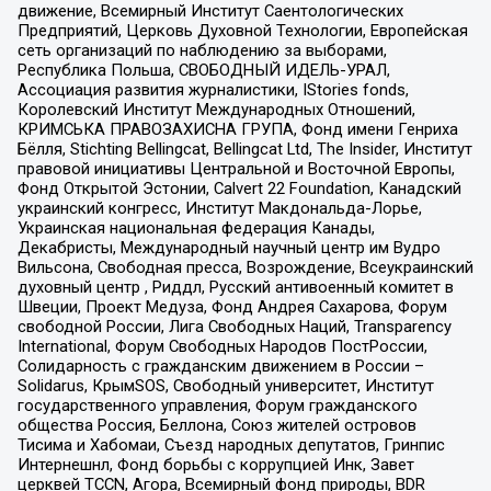
движение, Всемирный Институт Саентологических
Предприятий, Церковь Духовной Технологии, Европейская
сеть организаций по наблюдению за выборами,
Республика Польша, СВОБОДНЫЙ ИДЕЛЬ-УРАЛ,
Ассоциация развития журналистики, IStories fonds,
Королевский Институт Международных Отношений,
КРИМСЬКА ПРАВОЗАХИСНА ГРУПА, Фонд имени Генриха
Бёлля, Stichting Bellingcat, Bellingcat Ltd, The Insider, Институт
правовой инициативы Центральной и Восточной Европы,
Фонд Открытой Эстонии, Calvert 22 Foundation, Канадский
украинский конгресс, Институт Макдональда-Лорье,
Украинская национальная федерация Канады,
Декабристы, Международный научный центр им Вудро
Вильсона, Свободная пресса, Возрождение, Всеукраинский
духовный центр , Риддл, Русский антивоенный комитет в
Швеции, Проект Медуза, Фонд Андрея Сахарова, Форум
свободной России, Лига Свободных Наций, Transparеncy
International, Форум Свободных Народов ПостРоссии,
Солидарность с гражданским движением в России –
Solidarus, КрымSOS, Свободный университет, Институт
государственного управления, Форум гражданского
общества Россия, Беллона, Союз жителей островов
Тисима и Хабомаи, Съезд народных депутатов, Гринпис
Интернешнл, Фонд борьбы с коррупцией Инк, Завет
церквей TCCN, Агора, Всемирный фонд природы, BDR