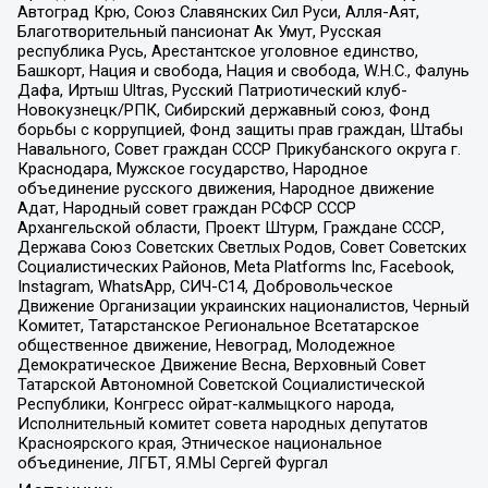
Автоград Крю, Союз Славянских Сил Руси, Алля-Аят,
Благотворительный пансионат Ак Умут, Русская
республика Русь, Арестантское уголовное единство,
Башкорт, Нация и свобода, Нация и свобода, W.H.С., Фалунь
Дафа, Иртыш Ultras, Русский Патриотический клуб-
Новокузнецк/РПК, Сибирский державный союз, Фонд
борьбы с коррупцией, Фонд защиты прав граждан, Штабы
Навального, Совет граждан СССР Прикубанского округа г.
Краснодара, Мужское государство, Народное
объединение русского движения, Народное движение
Адат, Народный совет граждан РСФСР СССР
Архангельской области, Проект Штурм, Граждане СССР,
Держава Союз Советских Светлых Родов, Совет Советских
Социалистических Районов, Meta Platforms Inc, Facebook,
Instagram, WhatsApp, СИЧ-С14, Добровольческое
Движение Организации украинских националистов, Черный
Комитет, Татарстанское Региональное Всетатарское
общественное движение, Невоград, Молодежное
Демократическое Движение Весна, Верховный Совет
Татарской Автономной Советской Социалистической
Республики, Конгресс ойрат-калмыцкого народа,
Исполнительный комитет совета народных депутатов
Красноярского края, Этническое национальное
объединение, ЛГБТ, Я.МЫ Сергей Фургал