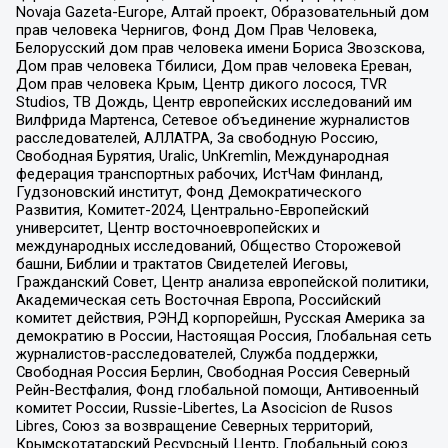
Novaja Gazeta-Europe, Алтай проект, Образовательный дом
прав человека Чернигов, Фонд Дом Прав Человека,
Белорусский дом прав человека имени Бориса Звозскова,
Дом прав человека Тбилиси, Дом прав человека Ереван,
Дом прав человека Крым, Центр дикого лосося, TVR
Studios, ТВ Дождь, Центр европейских исследований им
Вилфрида Мартенса, Сетевое объединение журналистов
расследователей, АЛЛАТРА, За свободную Россию,
Свободная Бурятия, Uralic, UnKremlin, Международная
федерация транспортных рабочих, ИстЧам Финланд,
Гудзоновский институт, Фонд Демократического
Развития, Комитет-2024, Центрально-Европейский
университет, Центр восточноевропейских и
международных исследований, Общество Сторожевой
башни, Библии и трактатов Свидетелей Иеговы,
Гражданский Совет, Центр анализа европейской политики,
Академическая сеть Восточная Европа, Российский
комитет действия, РЭНД корпорейшн, Русская Америка за
демократию в России, Настоящая Россия, Глобальная сеть
журналистов-расследователей, Служба поддержки,
Свободная Россия Берлин, Свободная Россия Северный
Рейн-Вестфалия, Фонд глобальной помощи, Антивоенный
комитет России, Russie-Libertes, La Asocicion de Rusos
Libres, Союз за возвращение Северных территорий,
Крымскотатарский Ресурсный Центр, Глобальный союз