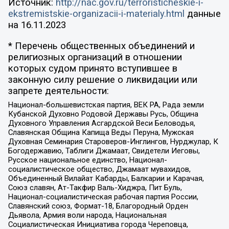
Источник:
http://nac.gov.ru/terroristicheskie-i-
ekstremistskie-organizacii-i-materialy.html
данные
на
16.11.2023
* Перечень общественных объединений и
религиозных организаций в отношении
которых судом принято вступившее в
законную силу решение о ликвидации или
запрете деятельности:
Национал-большевистская партия, ВЕК РА, Рада земли
Кубанской Духовно Родовой Державы Русь, Община
Духовного Управления Асгардской Веси Беловодья,
Славянская Община Капища Веды Перуна, Мужская
Духовная Семинария Староверов-Инглингов, Нурджулар, К
Богодержавию, Таблиги Джамаат, Свидетели Иеговы,
Русское национальное единство, Национал-
социалистическое общество, Джамаат мувахидов,
Объединенный Вилайат Кабарды, Балкарии и Карачая,
Союз славян, Ат-Такфир Валь-Хиджра, Пит Буль,
Национал-социалистическая рабочая партия России,
Славянский союз, Формат-18, Благородный Орден
Дьявола, Армия воли народа, Национальная
Социалистическая Инициатива города Череповца,