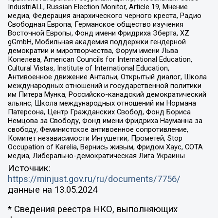
IndustriALL, Russian Election Monitor, Article 19, Мнение
медиа, Федерация анархического черного креста, Радио
Свободная Европа, Германское общество изучения
Восточной Европы, Фонд имени Фридриха Эберта, XZ
gGmbH, Мобильная академия поддержки гендерной
демократии и миротворчества, Форум имени Льва
Копелева, American Councils for International Education,
Cultural Vistas, Institute of International Education,
Антивоенное движение Антальи, Открытый диалог, Школа
международных отношений и государственной политики
им Питера Мунка, Российско-канадский демократический
альянс, Школа международных отношений им Нормана
Патерсона, Центр Гражданских Свобод, Фонд Бориса
Немцова за Свободу, Фонд имени Фридриха Науманна за
свободу, Феминистское антивоенное сопротивление,
Комитет независимости Ингушетии, Прометей, Stop
Occupation of Karelia, Вернись живым, Фридом Хаус, СОТА
медиа, Либерально-демократическая Лига Украины
Источник:
https://minjust.gov.ru/ru/documents/7756/
данные на
13.05.2024
* Сведения реестра НКО, выполняющих