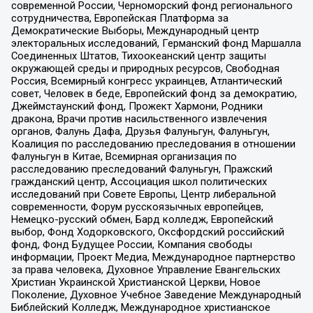
современной России, Черноморский фонд регионального
сотрудничества, Европейская Платформа за
Демократические Выборы, Международный центр
электоральных исследований, Германский фонд Маршалла
Соединенных Штатов, Тихоокеанский центр защиты
окружающей среды и природных ресурсов, Свободная
Россия, Всемирный конгресс украинцев, Атлантический
совет, Человек в беде, Европейский фонд за демократию,
Джеймстаунский фонд, Прожект Хармони, Родники
дракона, Врачи против насильственного извлечения
органов, Фалунь Дафа, Друзья Фалуньгун, Фалуньгун,
Коалиция по расследованию преследования в отношении
Фалуньгун в Китае, Всемирная организация по
расследованию преследований Фалуньгун, Пражский
гражданский центр, Ассоциация школ политических
исследований при Совете Европы, Центр либеральной
современности, Форум русскоязычных европейцев,
Немецко-русский обмен, Бард колледж, Европейский
выбор, Фонд Ходорковского, Оксфордский российский
фонд, Фонд Будущее России, Компания свободы
информации, Проект Медиа, Международное партнерство
за права человека, Духовное Управление Евангельских
Христиан Украинской Христианской Церкви, Новое
Поколение, Духовное Учебное Заведение Международный
Библейский Колледж, Международное христианское