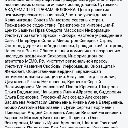
независимых социологических исследований, Сутяжник,
АКАДЕМИЯ ПО ПРАВАМ ЧЕЛОВЕКА, Центр развития
некоммерческих организаций, Частное учреждение в
Калининграде Совета Министров северных стран,
Гражданское содействие, Трансперенси Интернешнл-Р,
Центр Защиты Прав Средств Массовой Информации,
Институт развития прессы - Сибирь, Частное учреждение в
Санкт-Петербурге Совета Министров Северных Стран,
Фонд поддержки свободы прессы, Гражданский контроль,
Человек и Закон, Общественная комиссия по сохранению
наследия академика Сахарова, Информационное
агентство МЕМО. РУ, Институт региональной прессы,
Институт Развития Свободы Информации, Экозащита!-
Женсовет, Общественный вердикт, Евразийская
антимонопольная ассоциация, Бедушев Петр Петрович,
Дзугкоева Регина Николаевна, Кривенко Сергей
Владимирович, Милославский Павел Юрьевич, Шнырова
Ольга Вадимовна, Чанышева Лилия Айратовна, Сидорович
Ольга Борисовна, Туровский Александр Алексеевич,
Васильева Анастасия Евгеньевна, Ривина Анна Валерьевна,
Бойко Анатолий Николаевич, Дугин Сергей Георгиевич,
Пивоваров Андрей Сергеевич, Аверин Виталий Евгеньевич,
Барахоев Магомед Бекханович, Шарипков Олег
Викторович, Мошель Ирина Ароновна, Шведов Григорий
Сергеевич, Пономарев Лев Александрович, Каргалицкий