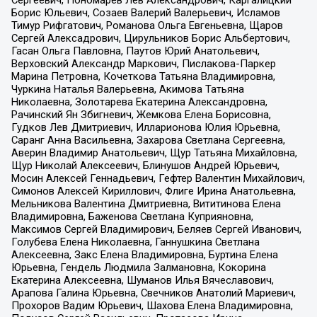
Борис Юльевич, Созаев Валерий Валерьевич, Исламов
Тимур Рифгатович, Романова Ольга Евгеньевна, Щаров
Сергей Алексадрович, Цирульников Борис Альбертович,
Гасан Ольга Павловна, Паутов Юрий Анатольевич,
Верховский Александр Маркович, Пислакова-Паркер
Марина Петровна, Кочеткова Татьяна Владимировна,
Чуркина Наталья Валерьевна, Акимова Татьяна
Николаевна, Золотарева Екатерина Александровна,
Рачинский Ян Збигневич, Жемкова Елена Борисовна,
Гудков Лев Дмитриевич, Илларионова Юлия Юрьевна,
Саранг Анна Васильевна, Захарова Светлана Сергеевна,
Аверин Владимир Анатольевич, Щур Татьяна Михайловна,
Щур Николай Алексеевич, Блинушов Андрей Юрьевич,
Мосин Алексей Геннадьевич, Гефтер Валентин Михайлович,
Симонов Алексей Кириллович, Флиге Ирина Анатольевна,
Мельникова Валентина Дмитриевна, Вититинова Елена
Владимировна, Баженова Светлана Куприяновна,
Максимов Сергей Владимирович, Беляев Сергей Иванович,
Голубева Елена Николаевна, Ганнушкина Светлана
Алексеевна, Закс Елена Владимировна, Буртина Елена
Юрьевна, Гендель Людмила Залмановна, Кокорина
Екатерина Алексеевна, Шуманов Илья Вячеславович,
Арапова Галина Юрьевна, Свечников Анатолий Мариевич,
Прохоров Вадим Юрьевич, Шахова Елена Владимировна,