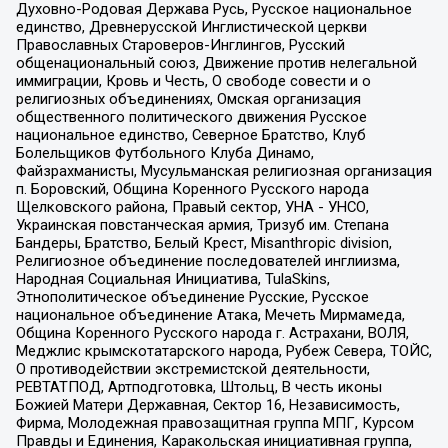
Духовно-Родовая Держава Русь, Русское национальное
единство, Древнерусской Инглистической церкви
Православных Староверов-Инглингов, Русский
общенациональный союз, Движение против нелегальной
иммиграции, Кровь и Честь, О свободе совести и о
религиозных объединениях, Омская организация
общественного политического движения Русское
национальное единство, Северное Братство, Клуб
Болельщиков Футбольного Клуба Динамо,
Файзрахманисты, Мусульманская религиозная организация
п. Боровский, Община Коренного Русского народа
Щелковского района, Правый сектор, УНА - УНСО,
Украинская повстанческая армия, Тризуб им. Степана
Бандеры, Братство, Белый Крест, Misanthropic division,
Религиозное объединение последователей инглиизма,
Народная Социальная Инициатива, TulaSkins,
Этнополитическое объединение Русские, Русское
национальное объединение Атака, Мечеть Мирмамеда,
Община Коренного Русского народа г. Астрахани, ВОЛЯ,
Меджлис крымскотатарского народа, Рубеж Севера, ТОЙС,
О противодействии экстремистской деятельности,
РЕВТАТПОД, Артподготовка, Штольц, В честь иконы
Божией Матери Державная, Сектор 16, Независимость,
Фирма, Молодежная правозащитная группа МПГ, Курсом
Правды и Единения, Каракольская инициативная группа,