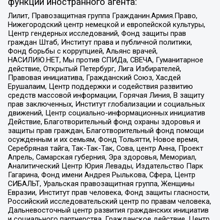
функции иностранного агента:
Лилит, Правозащитная группа Гражданин.Армия.Право,
Нижегородский центр немецкой и европейской культуры,
Центр гендерных исследований, Фонд защиты прав
граждан Штаб, Институт права и публичной политики,
Фонд борьбы с коррупцией, Альянс врачей,
НАСИЛИЮ.НЕТ, Мы против СПИДа, СВЕЧА, Гуманитарное
действие, Открытый Петербург, Лига Избирателей,
Правовая инициатива, Гражданский Союз, Хасдей
Ерушалаим, Центр поддержки и содействия развитию
средств массовой информации, Горячая Линия, В защиту
прав заключенных, Институт глобализации и социальных
движений, Центр социально-информационных инициатив
Действие, Благотворительный фонд охраны здоровья и
защиты прав граждан, Благотворительный фонд помощи
осужденным и их семьям, Фонд Тольятти, Новое время,
Серебряная тайга, Так-Так-Так, Сова, центр Анна, Проект
Апрель, Самарская губерния, Эра здоровья, Мемориал,
Аналитический Центр Юрия Левады, Издательство Парк
Гагарина, Фонд имени Андрея Рылькова, Сфера, Центр
СИБАЛЬТ, Уральская правозащитная группа, Женщины
Евразии, Институт прав человека, Фонд защиты гласности,
Российский исследовательский центр по правам человека,
Дальневосточный центр развития гражданских инициатив
и социального партнерства, Гражданское действие, Центр