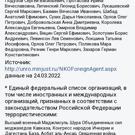
Подузов Сергей Васильевич, Протасова Ирина
Вячеславовна, Литинский Леонид Борисович, Лукашевский
Сергей Маркович, Бахмин Вячеслав Иванович, Шабад
Анатолий Ефимович, Сухих Дарья Николаевна, Орлов Олег
Петрович, Добровольская Анна Дмитриевна, Королева
Александра Евгеньевна, Смирнов Владимир
Александрович, Вицин Сергей Ефимович, Золотухин Борис
Андреевич, Левинсон Лев Семенович, Локшина Татьяна
Иосифовна, Орлов Олег Петрович, Полякова Мара
Федоровна, Резник Генри Маркович, Захаров Герман
Константинович
Источник:
http://unro.minjust.ru/NKOForeignAgent.aspx
данные на
24.03.2022
* Единый федеральный список организаций, в
том числе иностранных и международных
организаций, признанных в соответствии с
законодательством Российской Федерации
террористическими:
Высший военный Маджлисуль Шура Объединенных сил
моджахедов Кавказа, Конгресс народов Ичкерии и
Дагестана, База, Асбат аль-Ансар, Священная война,