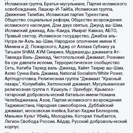
Исламская группа, Братья-мусульмане, Партия исламского
освобождения, Лашкар-И-Тайба, Исламская группа,
Движение Талибан, Исламская партия Туркестана,
Общество социальных реформ, Общество возрождения
исламского наследия, Дом двух святых, Джунд аш-Шам,
Исламский джихад, Аль-Каида, Имарат Кавказ, АБТО,
Правый сектор, Исламское государство, Джабха аль-
Нусра ли-Ахль аш-Шам, Народное ополчение имени К.
Минина и Д. Пожарского, Аджр от Аллаха Субхану уа
Тагьаля SHAM, АУМ Синрике, Муджахеды джамаата Ат-
Тавхида Валь-Джихад, Чистопольский Джамаат, Рохнамо
ба суи давлати исломи, Террористическое сообщество
Сеть, Катиба Таухид валь-Джихад, Хайят Тахрир аш-Шам,
Ахлю Сунна Валь Джамаа, National Socialism/White Power,
Артподготовка, Религиозная группа “Джамаат “Красный
пахарь”, Колумбайн, Хатлонский джамаат, Мусульманская
религиозная группа п. Кушкуль г. Оренбург, Крымско-
татарский добровольческий батальон имени Номана
Челебиджихана, Азов, Партия исламского возрождения
Таджикистана, Народная самооборона, Дуббайский
джамаат, московская ячейка, Батал-Хаджи Белхороев,
Маньяки Культ Убийц, Молодёжь Которая Улыбается,
Легион Свобода России, Айдар, Русский добровольческий
корпус