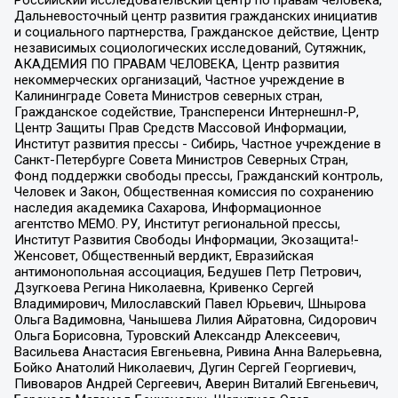
Дальневосточный центр развития гражданских инициатив
и социального партнерства, Гражданское действие, Центр
независимых социологических исследований, Сутяжник,
АКАДЕМИЯ ПО ПРАВАМ ЧЕЛОВЕКА, Центр развития
некоммерческих организаций, Частное учреждение в
Калининграде Совета Министров северных стран,
Гражданское содействие, Трансперенси Интернешнл-Р,
Центр Защиты Прав Средств Массовой Информации,
Институт развития прессы - Сибирь, Частное учреждение в
Санкт-Петербурге Совета Министров Северных Стран,
Фонд поддержки свободы прессы, Гражданский контроль,
Человек и Закон, Общественная комиссия по сохранению
наследия академика Сахарова, Информационное
агентство МЕМО. РУ, Институт региональной прессы,
Институт Развития Свободы Информации, Экозащита!-
Женсовет, Общественный вердикт, Евразийская
антимонопольная ассоциация, Бедушев Петр Петрович,
Дзугкоева Регина Николаевна, Кривенко Сергей
Владимирович, Милославский Павел Юрьевич, Шнырова
Ольга Вадимовна, Чанышева Лилия Айратовна, Сидорович
Ольга Борисовна, Туровский Александр Алексеевич,
Васильева Анастасия Евгеньевна, Ривина Анна Валерьевна,
Бойко Анатолий Николаевич, Дугин Сергей Георгиевич,
Пивоваров Андрей Сергеевич, Аверин Виталий Евгеньевич,