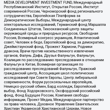
MEDIA DEVELOPMENT INVESTMENT FUND, Международный
Республиканский Институт, Открытая Россия, Институт
современной России, Черноморский фонд регионального
сотрудничества, Европейская Платформа за
Демократические Выборы, Международный центр
электоральных исследований, Германский фонд Маршалла
Соединенных Штатов, Тихоокеанский центр защиты
окружающей среды и природных ресурсов, Свободная
Россия, Всемирный конгресс украинцев, Атлантический
совет, Человек в беде, Европейский фонд за демократию,
Джеймстаунский фонд, Прожект Хармони, Родники
дракона, Врачи против насильственного извлечения
органов, Фалунь Дафа, Друзья Фалуньгун, Фалуньгун,
Коалиция по расследованию преследования в отношении
Фалуньгун в Китае, Всемирная организация по
расследованию преследований Фалуньгун, Пражский
гражданский центр, Ассоциация школ политических
исследований при Совете Европы, Центр либеральной
современности, Форум русскоязычных европейцев,
Немецко-русский обмен, Бард колледж, Европейский
выбор, Фонд Ходорковского, Оксфордский российский
фонд, Фонд Будущее России, Компания свободы
информации, Проект Медиа, Международное партнерство
за права человека, Духовное Управление Евангельских
Христиан Украинской Христианской Церкви, Новое