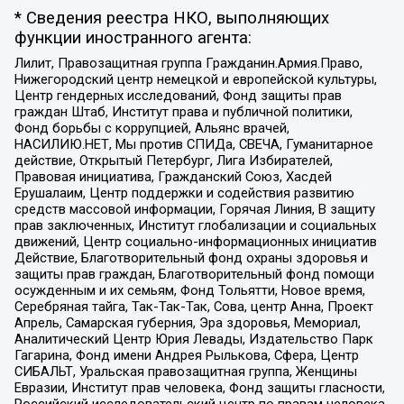
* Сведения реестра НКО, выполняющих
функции иностранного агента:
Лилит, Правозащитная группа Гражданин.Армия.Право,
Нижегородский центр немецкой и европейской культуры,
Центр гендерных исследований, Фонд защиты прав
граждан Штаб, Институт права и публичной политики,
Фонд борьбы с коррупцией, Альянс врачей,
НАСИЛИЮ.НЕТ, Мы против СПИДа, СВЕЧА, Гуманитарное
действие, Открытый Петербург, Лига Избирателей,
Правовая инициатива, Гражданский Союз, Хасдей
Ерушалаим, Центр поддержки и содействия развитию
средств массовой информации, Горячая Линия, В защиту
прав заключенных, Институт глобализации и социальных
движений, Центр социально-информационных инициатив
Действие, Благотворительный фонд охраны здоровья и
защиты прав граждан, Благотворительный фонд помощи
осужденным и их семьям, Фонд Тольятти, Новое время,
Серебряная тайга, Так-Так-Так, Сова, центр Анна, Проект
Апрель, Самарская губерния, Эра здоровья, Мемориал,
Аналитический Центр Юрия Левады, Издательство Парк
Гагарина, Фонд имени Андрея Рылькова, Сфера, Центр
СИБАЛЬТ, Уральская правозащитная группа, Женщины
Евразии, Институт прав человека, Фонд защиты гласности,
Российский исследовательский центр по правам человека,