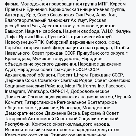
Фирма, Молодежная правозащитная группа МПГ, Курсом
Правды и Единения, Каракольская инициативная группа,
Автоград Крю, Союз Славянских Сил Руси, Алля-Аят,
Благотворительный пансионат Ак Умут, Русская
республика Русь, Арестантское уголовное единство,
Башкорт, Нация и свобода, Нация и свобода, W.H.С., Фалунь
Дафа, Иртыш Ultras, Русский Патриотический клуб-
Новокузнецк/РПК, Сибирский державный союз, Фонд
борьбы с коррупцией, Фонд защиты прав граждан, Штабы
Навального, Совет граждан СССР Прикубанского округа г.
Краснодара, Мужское государство, Народное
объединение русского движения, Народное движение
Адат, Народный совет граждан РСФСР СССР
Архангельской области, Проект Штурм, Граждане СССР,
Держава Союз Советских Светлых Родов, Совет Советских
Социалистических Районов, Meta Platforms Inc, Facebook,
Instagram, WhatsApp, СИЧ-С14, Добровольческое
Движение Организации украинских националистов, Черный
Комитет, Татарстанское Региональное Всетатарское
общественное движение, Невоград, Молодежное
Демократическое Движение Весна, Верховный Совет
Татарской Автономной Советской Социалистической
Республики, Конгресс ойрат-калмыцкого народа,
Исполнительный комитет совета народных депутатов
Красноярского края, Этническое национальное