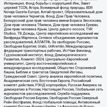
Интернешнл, Фонд борьбы с коррупцией Инк, Завет
церквей TCCN, Агора, Всемирный фонд природы, BDR
Novaja Gazeta-Europe, Алтай проект, Образовательный дом
прав человека Чернигов, Фонд Дом Прав Человека,
Белорусский дом прав человека имени Бориса Звозскова,
Дом прав человека Тбилиси, Дом прав человека Ереван,
Дом прав человека Крым, Центр дикого лосося, TVR
Studios, ТВ Дождь, Центр европейских исследований им
Вилфрида Мартенса, Сетевое объединение журналистов
расследователей, АЛЛАТРА, За свободную Россию,
Свободная Бурятия, Uralic, UnKremlin, Международная
федерация транспортных рабочих, ИстЧам Финланд,
Гудзоновский институт, Фонд Демократического
Развития, Комитет-2024, Центрально-Европейский
университет, Центр восточноевропейских и
международных исследований, Общество Сторожевой
башни, Библии и трактатов Свидетелей Иеговы,
Гражданский Совет, Центр анализа европейской политики,
Академическая сеть Восточная Европа, Российский
комитет действия, РЭНД корпорейшн, Русская Америка за
демократию в России, Настоящая Россия, Глобальная сеть
журналистов-расследователей, Служба поддержки,
Свободная Россия Берлин, Свободная Россия Северный
Рейн-Вестфалия, Фонд глобальной помощи, Антивоенный
комитет России, Russie-Libertes, La Asocicion de Rusos