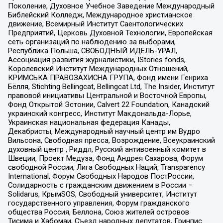
Поколение, Духовное Учебное Заведение Международный
Библейский Колледж, Международное христианское
движение, Всемирный Институт Саентологических
Предприятий, Церковь Духовной Технологии, Европейская
сеть организаций по наблюдению за выборами,
Республика Польша, СВОБОДНЫЙ ИДЕЛЬ-УРАЛ,
Ассоциация развития журналистики, IStories fonds,
Королевский Институт Международных Отношений,
КРИМСЬКА ПРАВОЗАХИСНА ГРУПА, Фонд имени Генриха
Бёлля, Stichting Bellingcat, Bellingcat Ltd, The Insider, Институт
правовой инициативы Центральной и Восточной Европы,
Фонд Открытой Эстонии, Calvert 22 Foundation, Канадский
украинский конгресс, Институт Макдональда-Лорье,
Украинская национальная федерация Канады,
Декабристы, Международный научный центр им Вудро
Вильсона, Свободная пресса, Возрождение, Всеукраинский
духовный центр , Риддл, Русский антивоенный комитет в
Швеции, Проект Медуза, Фонд Андрея Сахарова, Форум
свободной России, Лига Свободных Наций, Transparеncy
International, Форум Свободных Народов ПостРоссии,
Солидарность с гражданским движением в России –
Solidarus, КрымSOS, Свободный университет, Институт
государственного управления, Форум гражданского
общества Россия, Беллона, Союз жителей островов
Тисима и Хабомаи, Съезд народных депутатов, Гринпис