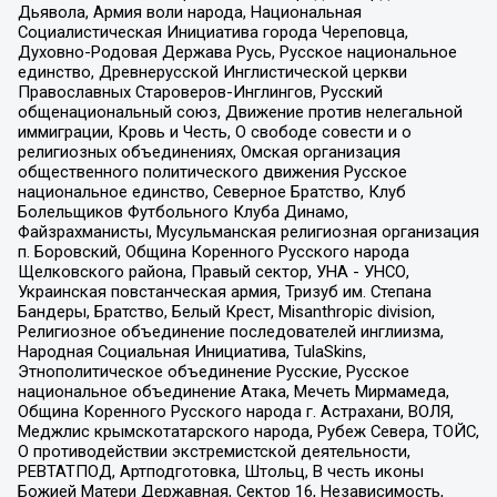
Дьявола, Армия воли народа, Национальная
Социалистическая Инициатива города Череповца,
Духовно-Родовая Держава Русь, Русское национальное
единство, Древнерусской Инглистической церкви
Православных Староверов-Инглингов, Русский
общенациональный союз, Движение против нелегальной
иммиграции, Кровь и Честь, О свободе совести и о
религиозных объединениях, Омская организация
общественного политического движения Русское
национальное единство, Северное Братство, Клуб
Болельщиков Футбольного Клуба Динамо,
Файзрахманисты, Мусульманская религиозная организация
п. Боровский, Община Коренного Русского народа
Щелковского района, Правый сектор, УНА - УНСО,
Украинская повстанческая армия, Тризуб им. Степана
Бандеры, Братство, Белый Крест, Misanthropic division,
Религиозное объединение последователей инглиизма,
Народная Социальная Инициатива, TulaSkins,
Этнополитическое объединение Русские, Русское
национальное объединение Атака, Мечеть Мирмамеда,
Община Коренного Русского народа г. Астрахани, ВОЛЯ,
Меджлис крымскотатарского народа, Рубеж Севера, ТОЙС,
О противодействии экстремистской деятельности,
РЕВТАТПОД, Артподготовка, Штольц, В честь иконы
Божией Матери Державная, Сектор 16, Независимость,