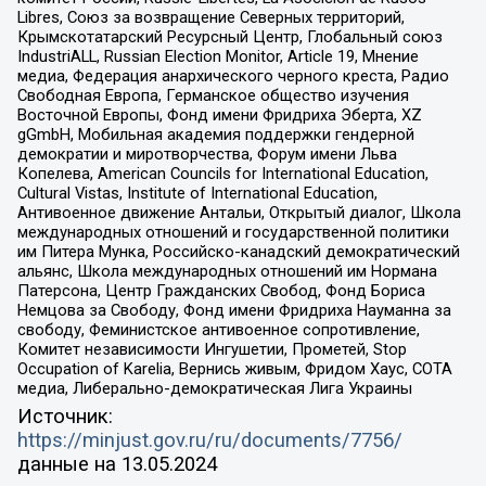
Libres, Союз за возвращение Северных территорий,
Крымскотатарский Ресурсный Центр, Глобальный союз
IndustriALL, Russian Election Monitor, Article 19, Мнение
медиа, Федерация анархического черного креста, Радио
Свободная Европа, Германское общество изучения
Восточной Европы, Фонд имени Фридриха Эберта, XZ
gGmbH, Мобильная академия поддержки гендерной
демократии и миротворчества, Форум имени Льва
Копелева, American Councils for International Education,
Cultural Vistas, Institute of International Education,
Антивоенное движение Антальи, Открытый диалог, Школа
международных отношений и государственной политики
им Питера Мунка, Российско-канадский демократический
альянс, Школа международных отношений им Нормана
Патерсона, Центр Гражданских Свобод, Фонд Бориса
Немцова за Свободу, Фонд имени Фридриха Науманна за
свободу, Феминистское антивоенное сопротивление,
Комитет независимости Ингушетии, Прометей, Stop
Occupation of Karelia, Вернись живым, Фридом Хаус, СОТА
медиа, Либерально-демократическая Лига Украины
Источник:
https://minjust.gov.ru/ru/documents/7756/
данные на
13.05.2024