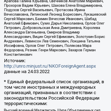
Арапова Галина Юрьевна, Свечников Анатолий Мариевич,
Прохоров Вадим Юрьевич, Шахова Елена Владимировна,
Подузов Сергей Васильевич, Протасова Ирина
Вячеславовна, Литинский Леонид Борисович, Лукашевский
Сергей Маркович, Бахмин Вячеслав Иванович, Шабад
Анатолий Ефимович, Сухих Дарья Николаевна, Орлов Олег
Петрович, Добровольская Анна Дмитриевна, Королева
Александра Евгеньевна, Смирнов Владимир
Александрович, Вицин Сергей Ефимович, Золотухин Борис
Андреевич, Левинсон Лев Семенович, Локшина Татьяна
Иосифовна, Орлов Олег Петрович, Полякова Мара
Федоровна, Резник Генри Маркович, Захаров Герман
Константинович
Источник:
http://unro.minjust.ru/NKOForeignAgent.aspx
данные на
24.03.2022
* Единый федеральный список организаций, в
том числе иностранных и международных
организаций, признанных в соответствии с
законодательством Российской Федерации
террористическими:
Высший военный Маджлисуль Шура Объединенных сил