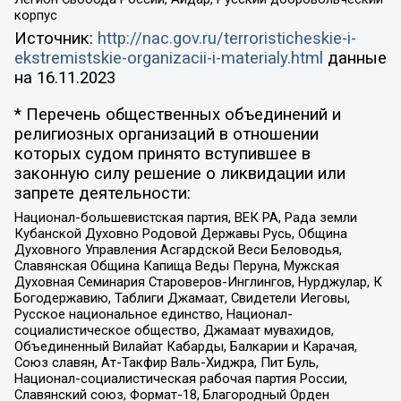
корпус
Источник:
http://nac.gov.ru/terroristicheskie-i-
ekstremistskie-organizacii-i-materialy.html
данные
на
16.11.2023
* Перечень общественных объединений и
религиозных организаций в отношении
которых судом принято вступившее в
законную силу решение о ликвидации или
запрете деятельности:
Национал-большевистская партия, ВЕК РА, Рада земли
Кубанской Духовно Родовой Державы Русь, Община
Духовного Управления Асгардской Веси Беловодья,
Славянская Община Капища Веды Перуна, Мужская
Духовная Семинария Староверов-Инглингов, Нурджулар, К
Богодержавию, Таблиги Джамаат, Свидетели Иеговы,
Русское национальное единство, Национал-
социалистическое общество, Джамаат мувахидов,
Объединенный Вилайат Кабарды, Балкарии и Карачая,
Союз славян, Ат-Такфир Валь-Хиджра, Пит Буль,
Национал-социалистическая рабочая партия России,
Славянский союз, Формат-18, Благородный Орден