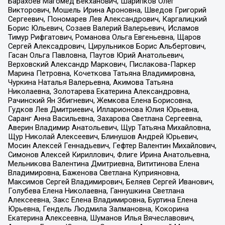
Барахоев Магомед Бекханович, Шарипков Олег
Викторович, Мошель Ирина Ароновна, Шведов Григорий
Сергеевич, Пономарев Лев Александрович, Каргалицкий
Борис Юльевич, Созаев Валерий Валерьевич, Исламов
Тимур Рифгатович, Романова Ольга Евгеньевна, Щаров
Сергей Алексадрович, Цирульников Борис Альбертович,
Гасан Ольга Павловна, Паутов Юрий Анатольевич,
Верховский Александр Маркович, Пислакова-Паркер
Марина Петровна, Кочеткова Татьяна Владимировна,
Чуркина Наталья Валерьевна, Акимова Татьяна
Николаевна, Золотарева Екатерина Александровна,
Рачинский Ян Збигневич, Жемкова Елена Борисовна,
Гудков Лев Дмитриевич, Илларионова Юлия Юрьевна,
Саранг Анна Васильевна, Захарова Светлана Сергеевна,
Аверин Владимир Анатольевич, Щур Татьяна Михайловна,
Щур Николай Алексеевич, Блинушов Андрей Юрьевич,
Мосин Алексей Геннадьевич, Гефтер Валентин Михайлович,
Симонов Алексей Кириллович, Флиге Ирина Анатольевна,
Мельникова Валентина Дмитриевна, Вититинова Елена
Владимировна, Баженова Светлана Куприяновна,
Максимов Сергей Владимирович, Беляев Сергей Иванович,
Голубева Елена Николаевна, Ганнушкина Светлана
Алексеевна, Закс Елена Владимировна, Буртина Елена
Юрьевна, Гендель Людмила Залмановна, Кокорина
Екатерина Алексеевна, Шуманов Илья Вячеславович,