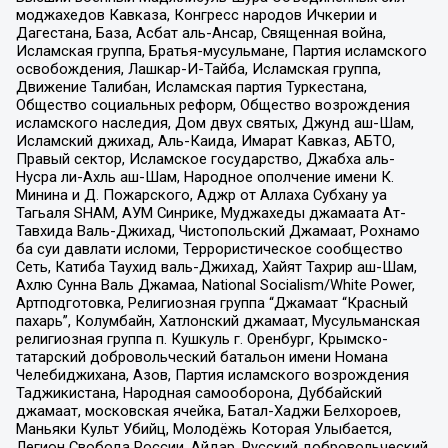
моджахедов Кавказа, Конгресс народов Ичкерии и
Дагестана, База, Асбат аль-Ансар, Священная война,
Исламская группа, Братья-мусульмане, Партия исламского
освобождения, Лашкар-И-Тайба, Исламская группа,
Движение Талибан, Исламская партия Туркестана,
Общество социальных реформ, Общество возрождения
исламского наследия, Дом двух святых, Джунд аш-Шам,
Исламский джихад, Аль-Каида, Имарат Кавказ, АБТО,
Правый сектор, Исламское государство, Джабха аль-
Нусра ли-Ахль аш-Шам, Народное ополчение имени К.
Минина и Д. Пожарского, Аджр от Аллаха Субхану уа
Тагьаля SHAM, АУМ Синрике, Муджахеды джамаата Ат-
Тавхида Валь-Джихад, Чистопольский Джамаат, Рохнамо
ба суи давлати исломи, Террористическое сообщество
Сеть, Катиба Таухид валь-Джихад, Хайят Тахрир аш-Шам,
Ахлю Сунна Валь Джамаа, National Socialism/White Power,
Артподготовка, Религиозная группа “Джамаат “Красный
пахарь”, Колумбайн, Хатлонский джамаат, Мусульманская
религиозная группа п. Кушкуль г. Оренбург, Крымско-
татарский добровольческий батальон имени Номана
Челебиджихана, Азов, Партия исламского возрождения
Таджикистана, Народная самооборона, Дуббайский
джамаат, московская ячейка, Батал-Хаджи Белхороев,
Маньяки Культ Убийц, Молодёжь Которая Улыбается,
Легион Свобода России, Айдар, Русский добровольческий