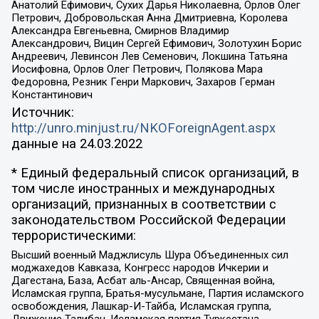
Анатолий Ефимович, Сухих Дарья Николаевна, Орлов Олег
Петрович, Добровольская Анна Дмитриевна, Королева
Александра Евгеньевна, Смирнов Владимир
Александрович, Вицин Сергей Ефимович, Золотухин Борис
Андреевич, Левинсон Лев Семенович, Локшина Татьяна
Иосифовна, Орлов Олег Петрович, Полякова Мара
Федоровна, Резник Генри Маркович, Захаров Герман
Константинович
Источник:
http://unro.minjust.ru/NKOForeignAgent.aspx
данные на
24.03.2022
* Единый федеральный список организаций, в
том числе иностранных и международных
организаций, признанных в соответствии с
законодательством Российской Федерации
террористическими:
Высший военный Маджлисуль Шура Объединенных сил
моджахедов Кавказа, Конгресс народов Ичкерии и
Дагестана, База, Асбат аль-Ансар, Священная война,
Исламская группа, Братья-мусульмане, Партия исламского
освобождения, Лашкар-И-Тайба, Исламская группа,