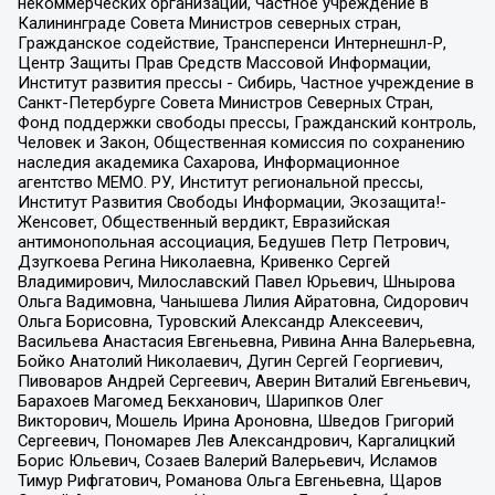
некоммерческих организаций, Частное учреждение в
Калининграде Совета Министров северных стран,
Гражданское содействие, Трансперенси Интернешнл-Р,
Центр Защиты Прав Средств Массовой Информации,
Институт развития прессы - Сибирь, Частное учреждение в
Санкт-Петербурге Совета Министров Северных Стран,
Фонд поддержки свободы прессы, Гражданский контроль,
Человек и Закон, Общественная комиссия по сохранению
наследия академика Сахарова, Информационное
агентство МЕМО. РУ, Институт региональной прессы,
Институт Развития Свободы Информации, Экозащита!-
Женсовет, Общественный вердикт, Евразийская
антимонопольная ассоциация, Бедушев Петр Петрович,
Дзугкоева Регина Николаевна, Кривенко Сергей
Владимирович, Милославский Павел Юрьевич, Шнырова
Ольга Вадимовна, Чанышева Лилия Айратовна, Сидорович
Ольга Борисовна, Туровский Александр Алексеевич,
Васильева Анастасия Евгеньевна, Ривина Анна Валерьевна,
Бойко Анатолий Николаевич, Дугин Сергей Георгиевич,
Пивоваров Андрей Сергеевич, Аверин Виталий Евгеньевич,
Барахоев Магомед Бекханович, Шарипков Олег
Викторович, Мошель Ирина Ароновна, Шведов Григорий
Сергеевич, Пономарев Лев Александрович, Каргалицкий
Борис Юльевич, Созаев Валерий Валерьевич, Исламов
Тимур Рифгатович, Романова Ольга Евгеньевна, Щаров