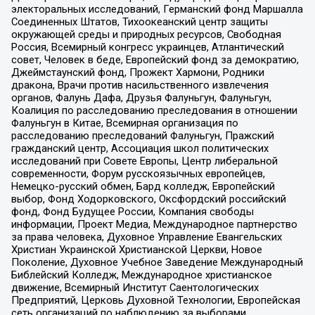
электоральных исследований, Германский фонд Маршалла
Соединенных Штатов, Тихоокеанский центр защиты
окружающей среды и природных ресурсов, Свободная
Россия, Всемирный конгресс украинцев, Атлантический
совет, Человек в беде, Европейский фонд за демократию,
Джеймстаунский фонд, Прожект Хармони, Родники
дракона, Врачи против насильственного извлечения
органов, Фалунь Дафа, Друзья Фалуньгун, Фалуньгун,
Коалиция по расследованию преследования в отношении
Фалуньгун в Китае, Всемирная организация по
расследованию преследований Фалуньгун, Пражский
гражданский центр, Ассоциация школ политических
исследований при Совете Европы, Центр либеральной
современности, Форум русскоязычных европейцев,
Немецко-русский обмен, Бард колледж, Европейский
выбор, Фонд Ходорковского, Оксфордский российский
фонд, Фонд Будущее России, Компания свободы
информации, Проект Медиа, Международное партнерство
за права человека, Духовное Управление Евангельских
Христиан Украинской Христианской Церкви, Новое
Поколение, Духовное Учебное Заведение Международный
Библейский Колледж, Международное христианское
движение, Всемирный Институт Саентологических
Предприятий, Церковь Духовной Технологии, Европейская
сеть организаций по наблюдению за выборами,