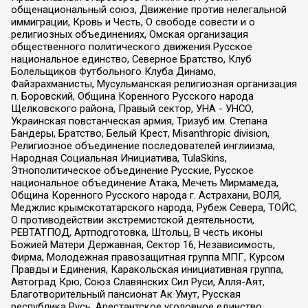
общенациональный союз, Движение против нелегальной
иммиграции, Кровь и Честь, О свободе совести и о
религиозных объединениях, Омская организация
общественного политического движения Русское
национальное единство, Северное Братство, Клуб
Болельщиков Футбольного Клуба Динамо,
Файзрахманисты, Мусульманская религиозная организация
п. Боровский, Община Коренного Русского народа
Щелковского района, Правый сектор, УНА - УНСО,
Украинская повстанческая армия, Тризуб им. Степана
Бандеры, Братство, Белый Крест, Misanthropic division,
Религиозное объединение последователей инглиизма,
Народная Социальная Инициатива, TulaSkins,
Этнополитическое объединение Русские, Русское
национальное объединение Атака, Мечеть Мирмамеда,
Община Коренного Русского народа г. Астрахани, ВОЛЯ,
Меджлис крымскотатарского народа, Рубеж Севера, ТОЙС,
О противодействии экстремистской деятельности,
РЕВТАТПОД, Артподготовка, Штольц, В честь иконы
Божией Матери Державная, Сектор 16, Независимость,
Фирма, Молодежная правозащитная группа МПГ, Курсом
Правды и Единения, Каракольская инициативная группа,
Автоград Крю, Союз Славянских Сил Руси, Алля-Аят,
Благотворительный пансионат Ак Умут, Русская
республика Русь, Арестантское уголовное единство,