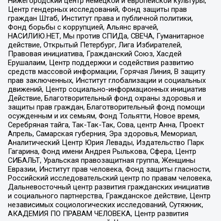
Нижегородский центр немецкой и европейской культуры,
Центр гендерных исследований, Фонд защиты прав
граждан Штаб, Институт права и публичной политики,
Фонд борьбы с коррупцией, Альянс врачей,
НАСИЛИЮ.НЕТ, Мы против СПИДа, СВЕЧА, Гуманитарное
действие, Открытый Петербург, Лига Избирателей,
Правовая инициатива, Гражданский Союз, Хасдей
Ерушалаим, Центр поддержки и содействия развитию
средств массовой информации, Горячая Линия, В защиту
прав заключенных, Институт глобализации и социальных
движений, Центр социально-информационных инициатив
Действие, Благотворительный фонд охраны здоровья и
защиты прав граждан, Благотворительный фонд помощи
осужденным и их семьям, Фонд Тольятти, Новое время,
Серебряная тайга, Так-Так-Так, Сова, центр Анна, Проект
Апрель, Самарская губерния, Эра здоровья, Мемориал,
Аналитический Центр Юрия Левады, Издательство Парк
Гагарина, Фонд имени Андрея Рылькова, Сфера, Центр
СИБАЛЬТ, Уральская правозащитная группа, Женщины
Евразии, Институт прав человека, Фонд защиты гласности,
Российский исследовательский центр по правам человека,
Дальневосточный центр развития гражданских инициатив
и социального партнерства, Гражданское действие, Центр
независимых социологических исследований, Сутяжник,
АКАДЕМИЯ ПО ПРАВАМ ЧЕЛОВЕКА, Центр развития