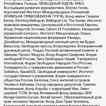
Республика Польша, СВОБОДНЫЙ ИДЕЛЬ-УРАЛ,
Ассоциация развития журналистики, IStories fonds,
Королевский Институт Международных Отношений,
КРИМСЬКА ПРАВОЗАХИСНА ГРУПА, Фонд имени Генриха
Бёлля, Stichting Bellingcat, Bellingcat Ltd, The Insider, Институт
правовой инициативы Центральной и Восточной Европы,
Фонд Открытой Эстонии, Calvert 22 Foundation, Канадский
украинский конгресс, Институт Макдональда-Лорье,
Украинская национальная федерация Канады,
Декабристы, Международный научный центр им Вудро
Вильсона, Свободная пресса, Возрождение, Всеукраинский
духовный центр , Риддл, Русский антивоенный комитет в
Швеции, Проект Медуза, Фонд Андрея Сахарова, Форум
свободной России, Лига Свободных Наций, Transparеncy
International, Форум Свободных Народов ПостРоссии,
Солидарность с гражданским движением в России –
Solidarus, КрымSOS, Свободный университет, Институт
государственного управления, Форум гражданского
общества Россия, Беллона, Союз жителей островов
Тисима и Хабомаи, Съезд народных депутатов, Гринпис
Интернешнл, Фонд борьбы с коррупцией Инк, Завет
церквей TCCN, Агора, Всемирный фонд природы, BDR
Novaja Gazeta-Europe, Алтай проект, Образовательный дом
прав человека Чернигов, Фонд Дом Прав Человека,
Белорусский дом прав человека имени Бориса Звозскова,