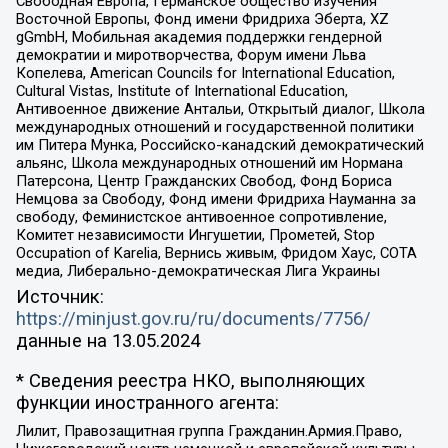
Свободная Европа, Германское общество изучения
Восточной Европы, Фонд имени Фридриха Эберта, XZ
gGmbH, Мобильная академия поддержки гендерной
демократии и миротворчества, Форум имени Льва
Копелева, American Councils for International Education,
Cultural Vistas, Institute of International Education,
Антивоенное движение Антальи, Открытый диалог, Школа
международных отношений и государственной политики
им Питера Мунка, Российско-канадский демократический
альянс, Школа международных отношений им Нормана
Патерсона, Центр Гражданских Свобод, Фонд Бориса
Немцова за Свободу, Фонд имени Фридриха Науманна за
свободу, Феминистское антивоенное сопротивление,
Комитет независимости Ингушетии, Прометей, Stop
Occupation of Karelia, Вернись живым, Фридом Хаус, СОТА
медиа, Либерально-демократическая Лига Украины
Источник:
https://minjust.gov.ru/ru/documents/7756/
данные на
13.05.2024
* Сведения реестра НКО, выполняющих
функции иностранного агента:
Лилит, Правозащитная группа Гражданин.Армия.Право,