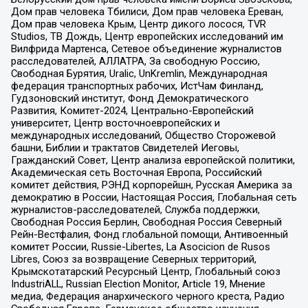
Дом прав человека Тбилиси, Дом прав человека Ереван,
Дом прав человека Крым, Центр дикого лосося, TVR
Studios, ТВ Дождь, Центр европейских исследований им
Вилфрида Мартенса, Сетевое объединение журналистов
расследователей, АЛЛАТРА, За свободную Россию,
Свободная Бурятия, Uralic, UnKremlin, Международная
федерация транспортных рабочих, ИстЧам Финланд,
Гудзоновский институт, Фонд Демократического
Развития, Комитет-2024, Центрально-Европейский
университет, Центр восточноевропейских и
международных исследований, Общество Сторожевой
башни, Библии и трактатов Свидетелей Иеговы,
Гражданский Совет, Центр анализа европейской политики,
Академическая сеть Восточная Европа, Российский
комитет действия, РЭНД корпорейшн, Русская Америка за
демократию в России, Настоящая Россия, Глобальная сеть
журналистов-расследователей, Служба поддержки,
Свободная Россия Берлин, Свободная Россия Северный
Рейн-Вестфалия, Фонд глобальной помощи, Антивоенный
комитет России, Russie-Libertes, La Asocicion de Rusos
Libres, Союз за возвращение Северных территорий,
Крымскотатарский Ресурсный Центр, Глобальный союз
IndustriALL, Russian Election Monitor, Article 19, Мнение
медиа, Федерация анархического черного креста, Радио