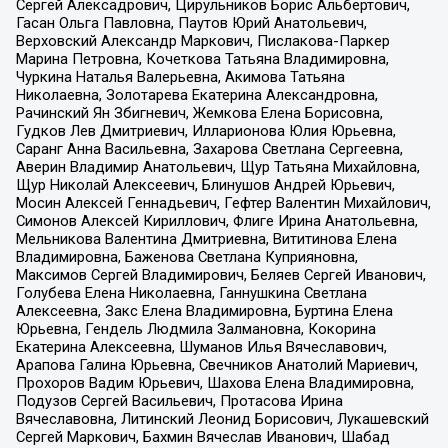
Сергей Алексадрович, Цирульников Борис Альбертович,
Гасан Ольга Павловна, Паутов Юрий Анатольевич,
Верховский Александр Маркович, Пислакова-Паркер
Марина Петровна, Кочеткова Татьяна Владимировна,
Чуркина Наталья Валерьевна, Акимова Татьяна
Николаевна, Золотарева Екатерина Александровна,
Рачинский Ян Збигневич, Жемкова Елена Борисовна,
Гудков Лев Дмитриевич, Илларионова Юлия Юрьевна,
Саранг Анна Васильевна, Захарова Светлана Сергеевна,
Аверин Владимир Анатольевич, Щур Татьяна Михайловна,
Щур Николай Алексеевич, Блинушов Андрей Юрьевич,
Мосин Алексей Геннадьевич, Гефтер Валентин Михайлович,
Симонов Алексей Кириллович, Флиге Ирина Анатольевна,
Мельникова Валентина Дмитриевна, Вититинова Елена
Владимировна, Баженова Светлана Куприяновна,
Максимов Сергей Владимирович, Беляев Сергей Иванович,
Голубева Елена Николаевна, Ганнушкина Светлана
Алексеевна, Закс Елена Владимировна, Буртина Елена
Юрьевна, Гендель Людмила Залмановна, Кокорина
Екатерина Алексеевна, Шуманов Илья Вячеславович,
Арапова Галина Юрьевна, Свечников Анатолий Мариевич,
Прохоров Вадим Юрьевич, Шахова Елена Владимировна,
Подузов Сергей Васильевич, Протасова Ирина
Вячеславовна, Литинский Леонид Борисович, Лукашевский
Сергей Маркович, Бахмин Вячеслав Иванович, Шабад