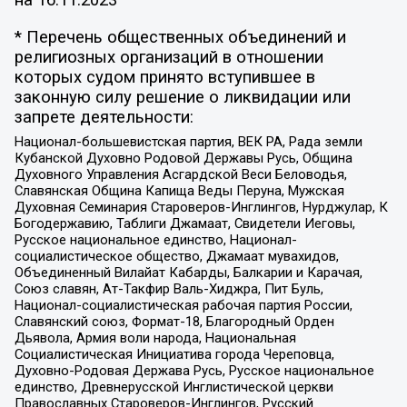
* Перечень общественных объединений и
религиозных организаций в отношении
которых судом принято вступившее в
законную силу решение о ликвидации или
запрете деятельности:
Национал-большевистская партия, ВЕК РА, Рада земли
Кубанской Духовно Родовой Державы Русь, Община
Духовного Управления Асгардской Веси Беловодья,
Славянская Община Капища Веды Перуна, Мужская
Духовная Семинария Староверов-Инглингов, Нурджулар, К
Богодержавию, Таблиги Джамаат, Свидетели Иеговы,
Русское национальное единство, Национал-
социалистическое общество, Джамаат мувахидов,
Объединенный Вилайат Кабарды, Балкарии и Карачая,
Союз славян, Ат-Такфир Валь-Хиджра, Пит Буль,
Национал-социалистическая рабочая партия России,
Славянский союз, Формат-18, Благородный Орден
Дьявола, Армия воли народа, Национальная
Социалистическая Инициатива города Череповца,
Духовно-Родовая Держава Русь, Русское национальное
единство, Древнерусской Инглистической церкви
Православных Староверов-Инглингов, Русский