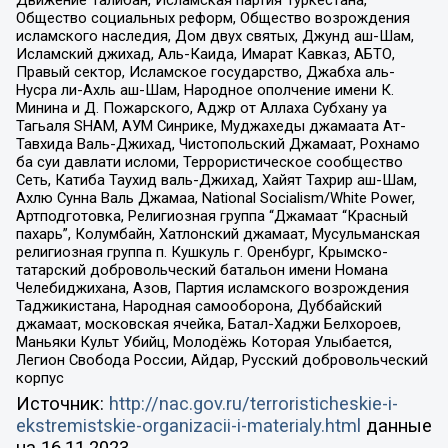
Движение Талибан, Исламская партия Туркестана,
Общество социальных реформ, Общество возрождения
исламского наследия, Дом двух святых, Джунд аш-Шам,
Исламский джихад, Аль-Каида, Имарат Кавказ, АБТО,
Правый сектор, Исламское государство, Джабха аль-
Нусра ли-Ахль аш-Шам, Народное ополчение имени К.
Минина и Д. Пожарского, Аджр от Аллаха Субхану уа
Тагьаля SHAM, АУМ Синрике, Муджахеды джамаата Ат-
Тавхида Валь-Джихад, Чистопольский Джамаат, Рохнамо
ба суи давлати исломи, Террористическое сообщество
Сеть, Катиба Таухид валь-Джихад, Хайят Тахрир аш-Шам,
Ахлю Сунна Валь Джамаа, National Socialism/White Power,
Артподготовка, Религиозная группа “Джамаат “Красный
пахарь”, Колумбайн, Хатлонский джамаат, Мусульманская
религиозная группа п. Кушкуль г. Оренбург, Крымско-
татарский добровольческий батальон имени Номана
Челебиджихана, Азов, Партия исламского возрождения
Таджикистана, Народная самооборона, Дуббайский
джамаат, московская ячейка, Батал-Хаджи Белхороев,
Маньяки Культ Убийц, Молодёжь Которая Улыбается,
Легион Свобода России, Айдар, Русский добровольческий
корпус
Источник:
http://nac.gov.ru/terroristicheskie-i-
ekstremistskie-organizacii-i-materialy.html
данные
на
16.11.2023