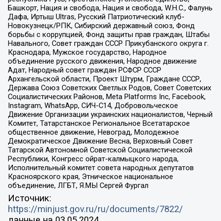
Башкорт, Нация и свобода, Нация и свобода, W.H.С., Фалунь
Дафа, Иртыш Ultras, Русский Патриотический клуб-
Новокузнецк/РПК, Сибирский державный союз, Фонд
борьбы с коррупцией, Фонд защиты прав граждан, Штабы
Навального, Совет граждан СССР Прикубанского округа г.
Краснодара, Мужское государство, Народное
объединение русского движения, Народное движение
Адат, Народный совет граждан РСФСР СССР
Архангельской области, Проект Штурм, Граждане СССР,
Держава Союз Советских Светлых Родов, Совет Советских
Социалистических Районов, Meta Platforms Inc, Facebook,
Instagram, WhatsApp, СИЧ-С14, Добровольческое
Движение Организации украинских националистов, Черный
Комитет, Татарстанское Региональное Всетатарское
общественное движение, Невоград, Молодежное
Демократическое Движение Весна, Верховный Совет
Татарской Автономной Советской Социалистической
Республики, Конгресс ойрат-калмыцкого народа,
Исполнительный комитет совета народных депутатов
Красноярского края, Этническое национальное
объединение, ЛГБТ, Я.МЫ Сергей Фургал
Источник:
https://minjust.gov.ru/ru/documents/7822/
данные на
03.05.2024