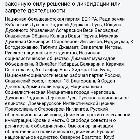
законную силу решение о ликвидации или
запрете деятельности:
Национал-большевистская партия, ВЕК РА, Рада земли
Кубанской Духовно Родовой Державы Русь, Община
Духовного Управления Асгардской Веси Беловодья,
Славянская Община Капища Веды Перуна, Мужская
Духовная Семинария Староверов-Инглингов, Нурджулар, К
Богодержавию, Таблиги Джамаат, Свидетели Иеговы,
Русское национальное единство, Национал-
социалистическое общество, Джамаат мувахидов,
Объединенный Вилайат Кабарды, Балкарии и Карачая,
Союз славян, Ат-Такфир Валь-Хиджра, Пит Буль,
Национал-социалистическая рабочая партия России,
Славянский союз, Формат-18, Благородный Орден
Дьявола, Армия воли народа, Национальная
Социалистическая Инициатива города Череповца,
Духовно-Родовая Держава Русь, Русское национальное
единство, Древнерусской Инглистической церкви
Православных Староверов-Инглингов, Русский
общенациональный союз, Движение против нелегальной
иммиграции, Кровь и Честь, О свободе совести и о
религиозных объединениях, Омская организация
общественного политического движения Русское
национальное единство, Северное Братство, Клуб