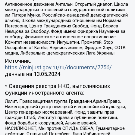
Антивоенное движение Антальи, Открытый диалог, Школа
международных отношений и государственной политики
им Питера Мунка, Российско-канадский демократический
альянс, Школа международных отношений им Нормана
Патерсона, Центр Гражданских Свобод, Фонд Бориса
Немцова за Свободу, Фонд имени Фридриха Науманна за
свободу, Феминистское антивоенное сопротивление,
Комитет независимости Ингушетии, Прометей, Stop
Occupation of Karelia, Вернись живым, Фридом Хаус, СОТА
медиа, Либерально-демократическая Лига Украины
Источник:
https://minjust.gov.ru/ru/documents/7756/
данные на
13.05.2024
* Сведения реестра НКО, выполняющих
функции иностранного агента:
Лилит, Правозащитная группа Гражданин.Армия.Право,
Нижегородский центр немецкой и европейской культуры,
Центр гендерных исследований, Фонд защиты прав
граждан Штаб, Институт права и публичной политики,
Фонд борьбы с коррупцией, Альянс врачей,
НАСИЛИЮ.НЕТ, Мы против СПИДа, СВЕЧА, Гуманитарное
действие, Открытый Петербург, Лига Избирателей,