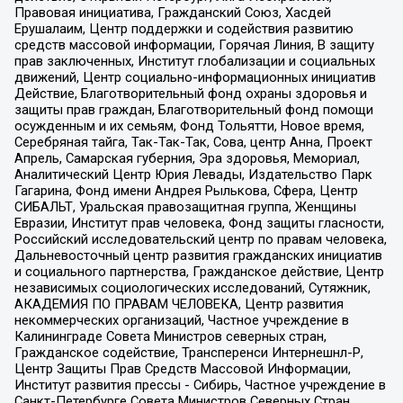
Правовая инициатива, Гражданский Союз, Хасдей
Ерушалаим, Центр поддержки и содействия развитию
средств массовой информации, Горячая Линия, В защиту
прав заключенных, Институт глобализации и социальных
движений, Центр социально-информационных инициатив
Действие, Благотворительный фонд охраны здоровья и
защиты прав граждан, Благотворительный фонд помощи
осужденным и их семьям, Фонд Тольятти, Новое время,
Серебряная тайга, Так-Так-Так, Сова, центр Анна, Проект
Апрель, Самарская губерния, Эра здоровья, Мемориал,
Аналитический Центр Юрия Левады, Издательство Парк
Гагарина, Фонд имени Андрея Рылькова, Сфера, Центр
СИБАЛЬТ, Уральская правозащитная группа, Женщины
Евразии, Институт прав человека, Фонд защиты гласности,
Российский исследовательский центр по правам человека,
Дальневосточный центр развития гражданских инициатив
и социального партнерства, Гражданское действие, Центр
независимых социологических исследований, Сутяжник,
АКАДЕМИЯ ПО ПРАВАМ ЧЕЛОВЕКА, Центр развития
некоммерческих организаций, Частное учреждение в
Калининграде Совета Министров северных стран,
Гражданское содействие, Трансперенси Интернешнл-Р,
Центр Защиты Прав Средств Массовой Информации,
Институт развития прессы - Сибирь, Частное учреждение в
Санкт-Петербурге Совета Министров Северных Стран,