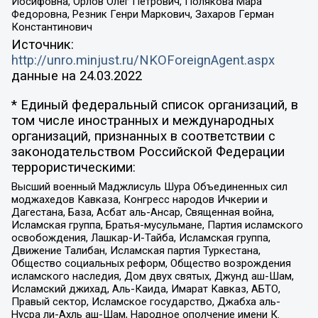
Иосифовна, Орлов Олег Петрович, Полякова Мара
Федоровна, Резник Генри Маркович, Захаров Герман
Константинович
Источник:
http://unro.minjust.ru/NKOForeignAgent.aspx
данные на
24.03.2022
* Единый федеральный список организаций, в
том числе иностранных и международных
организаций, признанных в соответствии с
законодательством Российской Федерации
террористическими:
Высший военный Маджлисуль Шура Объединенных сил
моджахедов Кавказа, Конгресс народов Ичкерии и
Дагестана, База, Асбат аль-Ансар, Священная война,
Исламская группа, Братья-мусульмане, Партия исламского
освобождения, Лашкар-И-Тайба, Исламская группа,
Движение Талибан, Исламская партия Туркестана,
Общество социальных реформ, Общество возрождения
исламского наследия, Дом двух святых, Джунд аш-Шам,
Исламский джихад, Аль-Каида, Имарат Кавказ, АБТО,
Правый сектор, Исламское государство, Джабха аль-
Нусра ли-Ахль аш-Шам, Народное ополчение имени К.