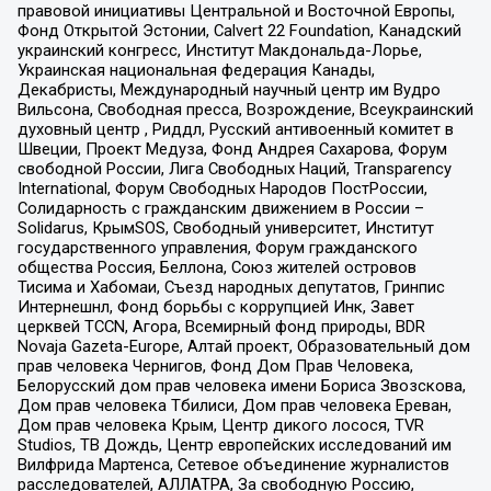
правовой инициативы Центральной и Восточной Европы,
Фонд Открытой Эстонии, Calvert 22 Foundation, Канадский
украинский конгресс, Институт Макдональда-Лорье,
Украинская национальная федерация Канады,
Декабристы, Международный научный центр им Вудро
Вильсона, Свободная пресса, Возрождение, Всеукраинский
духовный центр , Риддл, Русский антивоенный комитет в
Швеции, Проект Медуза, Фонд Андрея Сахарова, Форум
свободной России, Лига Свободных Наций, Transparеncy
International, Форум Свободных Народов ПостРоссии,
Солидарность с гражданским движением в России –
Solidarus, КрымSOS, Свободный университет, Институт
государственного управления, Форум гражданского
общества Россия, Беллона, Союз жителей островов
Тисима и Хабомаи, Съезд народных депутатов, Гринпис
Интернешнл, Фонд борьбы с коррупцией Инк, Завет
церквей TCCN, Агора, Всемирный фонд природы, BDR
Novaja Gazeta-Europe, Алтай проект, Образовательный дом
прав человека Чернигов, Фонд Дом Прав Человека,
Белорусский дом прав человека имени Бориса Звозскова,
Дом прав человека Тбилиси, Дом прав человека Ереван,
Дом прав человека Крым, Центр дикого лосося, TVR
Studios, ТВ Дождь, Центр европейских исследований им
Вилфрида Мартенса, Сетевое объединение журналистов
расследователей, АЛЛАТРА, За свободную Россию,