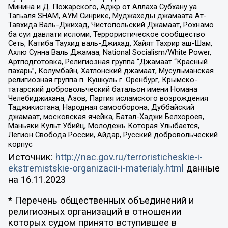
Минина и Д. Пожарского, Аджр от Аллаха Субхану уа
Тагьаля SHAM, АУМ Синрике, Муджахеды джамаата Ат-
Тавхида Валь-Джихад, Чистопольский Джамаат, Рохнамо
ба суи давлати исломи, Террористическое сообщество
Сеть, Катиба Таухид валь-Джихад, Хайят Тахрир аш-Шам,
Ахлю Сунна Валь Джамаа, National Socialism/White Power,
Артподготовка, Религиозная группа “Джамаат “Красный
пахарь”, Колумбайн, Хатлонский джамаат, Мусульманская
религиозная группа п. Кушкуль г. Оренбург, Крымско-
татарский добровольческий батальон имени Номана
Челебиджихана, Азов, Партия исламского возрождения
Таджикистана, Народная самооборона, Дуббайский
джамаат, московская ячейка, Батал-Хаджи Белхороев,
Маньяки Культ Убийц, Молодёжь Которая Улыбается,
Легион Свобода России, Айдар, Русский добровольческий
корпус
Источник:
http://nac.gov.ru/terroristicheskie-i-
ekstremistskie-organizacii-i-materialy.html
данные
на
16.11.2023
* Перечень общественных объединений и
религиозных организаций в отношении
которых судом принято вступившее в