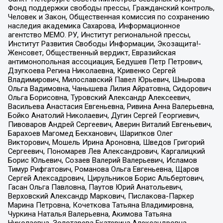
Фонд поддержки свободы прессы, Гражданский контроль,
Человек и Закон, Общественная комиссия по сохранению
наследия академика Сахарова, Информационное
агентство МЕМО. РУ, Институт региональной прессы,
Институт Развития Свободы Информации, Экозащита!-
Женсовет, Общественный вердикт, Евразийская
антимонопольная ассоциация, Бедушев Петр Петрович,
Дзугкоева Регина Николаевна, Кривенко Сергей
Владимирович, Милославский Павел Юрьевич, Шнырова
Ольга Вадимовна, Чанышева Лилия Айратовна, Сидорович
Ольга Борисовна, Туровский Александр Алексеевич,
Васильева Анастасия Евгеньевна, Ривина Анна Валерьевна,
Бойко Анатолий Николаевич, Дугин Сергей Георгиевич,
Пивоваров Андрей Сергеевич, Аверин Виталий Евгеньевич,
Барахоев Магомед Бекханович, Шарипков Олег
Викторович, Мошель Ирина Ароновна, Шведов Григорий
Сергеевич, Пономарев Лев Александрович, Каргалицкий
Борис Юльевич, Созаев Валерий Валерьевич, Исламов
Тимур Рифгатович, Романова Ольга Евгеньевна, Щаров
Сергей Алексадрович, Цирульников Борис Альбертович,
Гасан Ольга Павловна, Паутов Юрий Анатольевич,
Верховский Александр Маркович, Пислакова-Паркер
Марина Петровна, Кочеткова Татьяна Владимировна,
Чуркина Наталья Валерьевна, Акимова Татьяна
Николаевна, Золотарева Екатерина Александровна,