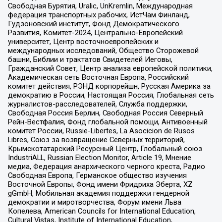
Свободная Бурятия, Uralic, UnKremlin, Международная
федерация транспортных рабочих, ИстЧам Финланд,
Гудзоновский институт, Фонд Демократического
Развития, Комитет-2024, Центрально-Европейский
университет, Центр восточноевропейских и
международных исследований, Общество Сторожевой
башни, Библии и трактатов Свидетелей Иеговы,
Гражданский Совет, Центр анализа европейской политики,
Академическая сеть Восточная Европа, Российский
комитет действия, РЭНД корпорейшн, Русская Америка за
демократию в России, Настоящая Россия, Глобальная сеть
журналистов-расследователей, Служба поддержки,
Свободная Россия Берлин, Свободная Россия Северный
Рейн-Вестфалия, Фонд глобальной помощи, Антивоенный
комитет России, Russie-Libertes, La Asocicion de Rusos
Libres, Союз за возвращение Северных территорий,
Крымскотатарский Ресурсный Центр, Глобальный союз
IndustriALL, Russian Election Monitor, Article 19, Мнение
медиа, Федерация анархического черного креста, Радио
Свободная Европа, Германское общество изучения
Восточной Европы, Фонд имени Фридриха Эберта, XZ
gGmbH, Мобильная академия поддержки гендерной
демократии и миротворчества, Форум имени Льва
Копелева, American Councils for International Education,
Cultural Vistas, Institute of International Education,