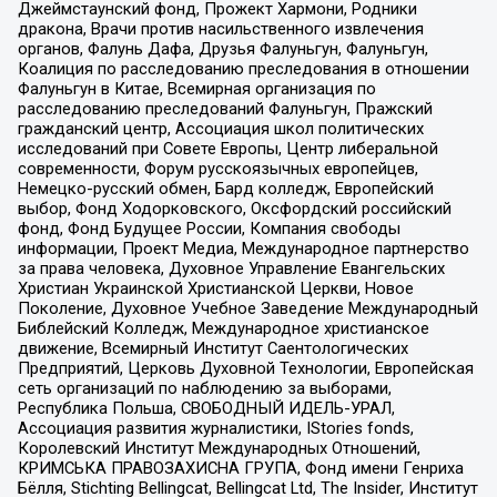
Джеймстаунский фонд, Прожект Хармони, Родники
дракона, Врачи против насильственного извлечения
органов, Фалунь Дафа, Друзья Фалуньгун, Фалуньгун,
Коалиция по расследованию преследования в отношении
Фалуньгун в Китае, Всемирная организация по
расследованию преследований Фалуньгун, Пражский
гражданский центр, Ассоциация школ политических
исследований при Совете Европы, Центр либеральной
современности, Форум русскоязычных европейцев,
Немецко-русский обмен, Бард колледж, Европейский
выбор, Фонд Ходорковского, Оксфордский российский
фонд, Фонд Будущее России, Компания свободы
информации, Проект Медиа, Международное партнерство
за права человека, Духовное Управление Евангельских
Христиан Украинской Христианской Церкви, Новое
Поколение, Духовное Учебное Заведение Международный
Библейский Колледж, Международное христианское
движение, Всемирный Институт Саентологических
Предприятий, Церковь Духовной Технологии, Европейская
сеть организаций по наблюдению за выборами,
Республика Польша, СВОБОДНЫЙ ИДЕЛЬ-УРАЛ,
Ассоциация развития журналистики, IStories fonds,
Королевский Институт Международных Отношений,
КРИМСЬКА ПРАВОЗАХИСНА ГРУПА, Фонд имени Генриха
Бёлля, Stichting Bellingcat, Bellingcat Ltd, The Insider, Институт