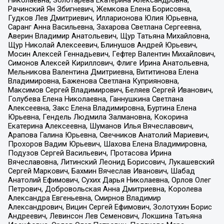
Рачинский Ян Збигневич, Жемкова Елена Борисовна,
Гудков Лев Дмитриевич, Илларионова Юлия Юрьевна,
Саранг Анна Васильевна, Захарова Светлана Сергеевна,
Аверин Владимир Анатольевич, Щур Татьяна Михайловна,
Щур Николай Алексеевич, Блинушов Андрей Юрьевич,
Мосин Алексей Геннадьевич, Гефтер Валентин Михайлович,
Симонов Алексей Кириллович, Флиге Ирина Анатольевна,
Мельникова Валентина Дмитриевна, Вититинова Елена
Владимировна, Баженова Светлана Куприяновна,
Максимов Сергей Владимирович, Беляев Сергей Иванович,
Голубева Елена Николаевна, Ганнушкина Светлана
Алексеевна, Закс Елена Владимировна, Буртина Елена
Юрьевна, Гендель Людмила Залмановна, Кокорина
Екатерина Алексеевна, Шуманов Илья Вячеславович,
Арапова Галина Юрьевна, Свечников Анатолий Мариевич,
Прохоров Вадим Юрьевич, Шахова Елена Владимировна,
Подузов Сергей Васильевич, Протасова Ирина
Вячеславовна, Литинский Леонид Борисович, Лукашевский
Сергей Маркович, Бахмин Вячеслав Иванович, Шабад
Анатолий Ефимович, Сухих Дарья Николаевна, Орлов Олег
Петрович, Добровольская Анна Дмитриевна, Королева
Александра Евгеньевна, Смирнов Владимир
Александрович, Вицин Сергей Ефимович, Золотухин Борис
Андреевич, Левинсон Лев Семенович, Локшина Татьяна