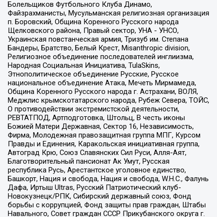
Болельщиков Футбольного Клуба Динамо,
Файзрахманисты, Мусульманская религиозная организация
п. Боровский, Община Коренного Русского народа
Щелковского района, Правый сектор, УНА - УНСО,
Украинская повстанческая армия, Тризуб им. Степана
Бандеры, Братство, Белый Крест, Misanthropic division,
Религиозное объединение последователей инглиизма,
Народная Социальная Инициатива, TulaSkins,
Этнополитическое объединение Русские, Русское
национальное объединение Атака, Мечеть Мирмамеда,
Община Коренного Русского народа г. Астрахани, ВОЛЯ,
Меджлис крымскотатарского народа, Рубеж Севера, ТОЙС,
О противодействии экстремистской деятельности,
РЕВТАТПОД, Артподготовка, Штольц, В честь иконы
Божией Матери Державная, Сектор 16, Независимость,
Фирма, Молодежная правозащитная группа МПГ, Курсом
Правды и Единения, Каракольская инициативная группа,
Автоград Крю, Союз Славянских Сил Руси, Алля-Аят,
Благотворительный пансионат Ак Умут, Русская
республика Русь, Арестантское уголовное единство,
Башкорт, Нация и свобода, Нация и свобода, W.H.С., Фалунь
Дафа, Иртыш Ultras, Русский Патриотический клуб-
Новокузнецк/РПК, Сибирский державный союз, Фонд
борьбы с коррупцией, Фонд защиты прав граждан, Штабы
Навального, Совет граждан СССР Прикубанского округа г.