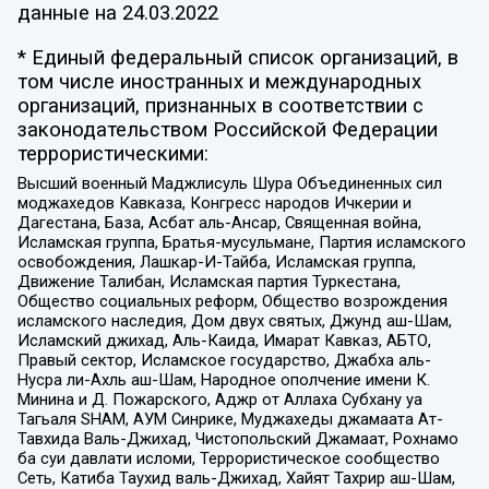
данные на
24.03.2022
* Единый федеральный список организаций, в
том числе иностранных и международных
организаций, признанных в соответствии с
законодательством Российской Федерации
террористическими:
Высший военный Маджлисуль Шура Объединенных сил
моджахедов Кавказа, Конгресс народов Ичкерии и
Дагестана, База, Асбат аль-Ансар, Священная война,
Исламская группа, Братья-мусульмане, Партия исламского
освобождения, Лашкар-И-Тайба, Исламская группа,
Движение Талибан, Исламская партия Туркестана,
Общество социальных реформ, Общество возрождения
исламского наследия, Дом двух святых, Джунд аш-Шам,
Исламский джихад, Аль-Каида, Имарат Кавказ, АБТО,
Правый сектор, Исламское государство, Джабха аль-
Нусра ли-Ахль аш-Шам, Народное ополчение имени К.
Минина и Д. Пожарского, Аджр от Аллаха Субхану уа
Тагьаля SHAM, АУМ Синрике, Муджахеды джамаата Ат-
Тавхида Валь-Джихад, Чистопольский Джамаат, Рохнамо
ба суи давлати исломи, Террористическое сообщество
Сеть, Катиба Таухид валь-Джихад, Хайят Тахрир аш-Шам,