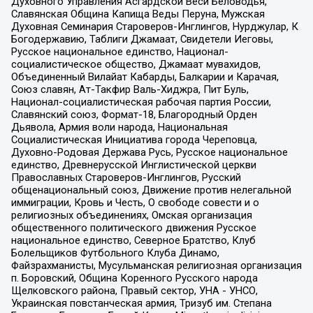
Духовного Управления Асгардской Веси Беловодья,
Славянская Община Капища Веды Перуна, Мужская
Духовная Семинария Староверов-Инглингов, Нурджулар, К
Богодержавию, Таблиги Джамаат, Свидетели Иеговы,
Русское национальное единство, Национал-
социалистическое общество, Джамаат мувахидов,
Объединенный Вилайат Кабарды, Балкарии и Карачая,
Союз славян, Ат-Такфир Валь-Хиджра, Пит Буль,
Национал-социалистическая рабочая партия России,
Славянский союз, Формат-18, Благородный Орден
Дьявола, Армия воли народа, Национальная
Социалистическая Инициатива города Череповца,
Духовно-Родовая Держава Русь, Русское национальное
единство, Древнерусской Инглистической церкви
Православных Староверов-Инглингов, Русский
общенациональный союз, Движение против нелегальной
иммиграции, Кровь и Честь, О свободе совести и о
религиозных объединениях, Омская организация
общественного политического движения Русское
национальное единство, Северное Братство, Клуб
Болельщиков Футбольного Клуба Динамо,
Файзрахманисты, Мусульманская религиозная организация
п. Боровский, Община Коренного Русского народа
Щелковского района, Правый сектор, УНА - УНСО,
Украинская повстанческая армия, Тризуб им. Степана