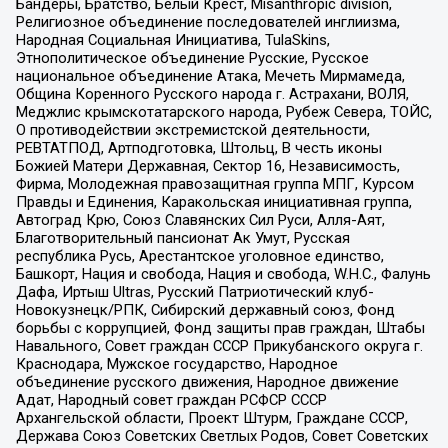
Бандеры, Братство, Белый Крест, Misanthropic division,
Религиозное объединение последователей инглиизма,
Народная Социальная Инициатива, TulaSkins,
Этнополитическое объединение Русские, Русское
национальное объединение Атака, Мечеть Мирмамеда,
Община Коренного Русского народа г. Астрахани, ВОЛЯ,
Меджлис крымскотатарского народа, Рубеж Севера, ТОЙС,
О противодействии экстремистской деятельности,
РЕВТАТПОД, Артподготовка, Штольц, В честь иконы
Божией Матери Державная, Сектор 16, Независимость,
Фирма, Молодежная правозащитная группа МПГ, Курсом
Правды и Единения, Каракольская инициативная группа,
Автоград Крю, Союз Славянских Сил Руси, Алля-Аят,
Благотворительный пансионат Ак Умут, Русская
республика Русь, Арестантское уголовное единство,
Башкорт, Нация и свобода, Нация и свобода, W.H.С., Фалунь
Дафа, Иртыш Ultras, Русский Патриотический клуб-
Новокузнецк/РПК, Сибирский державный союз, Фонд
борьбы с коррупцией, Фонд защиты прав граждан, Штабы
Навального, Совет граждан СССР Прикубанского округа г.
Краснодара, Мужское государство, Народное
объединение русского движения, Народное движение
Адат, Народный совет граждан РСФСР СССР
Архангельской области, Проект Штурм, Граждане СССР,
Держава Союз Советских Светлых Родов, Совет Советских