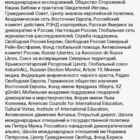
международных исследований, Общество Сторожевой
башни, Библии и трактатов Свидетелей Иеговы,
Гражданский Совет, Центр анализа европейской политики,
Академическая сеть Восточная Европа, Российский
комитет действия, РЭНД корпорейшн, Русская Америка за
демократию в России, Настоящая Россия, Глобальная сеть
журналистов-расследователей, Служба поддержки,
Свободная Россия Берлин, Свободная Россия Северный
Рейн-Вестфалия, Фонд глобальной помощи, Антивоенный
комитет России, Russie-Libertes, La Asocicion de Rusos
Libres, Союз за возвращение Северных территорий,
Крымскотатарский Ресурсный Центр, Глобальный союз
IndustriALL, Russian Election Monitor, Article 19, Мнение
медиа, Федерация анархического черного креста, Радио
Свободная Европа, Германское общество изучения
Восточной Европы, Фонд имени Фридриха Эберта, XZ
gGmbH, Мобильная академия поддержки гендерной
демократии и миротворчества, Форум имени Льва
Копелева, American Councils for International Education,
Cultural Vistas, Institute of International Education,
Антивоенное движение Антальи, Открытый диалог, Школа
международных отношений и государственной политики
им Питера Мунка, Российско-канадский демократический
альянс, Школа международных отношений им Нормана
Патерсона, Центр Гражданских Свобод, Фонд Бориса