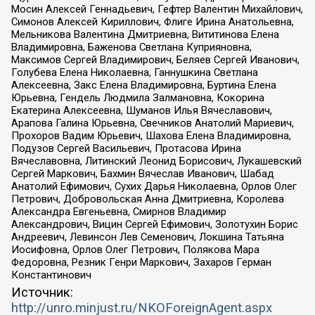
Мосин Алексей Геннадьевич, Гефтер Валентин Михайлович,
Симонов Алексей Кириллович, Флиге Ирина Анатольевна,
Мельникова Валентина Дмитриевна, Вититинова Елена
Владимировна, Баженова Светлана Куприяновна,
Максимов Сергей Владимирович, Беляев Сергей Иванович,
Голубева Елена Николаевна, Ганнушкина Светлана
Алексеевна, Закс Елена Владимировна, Буртина Елена
Юрьевна, Гендель Людмила Залмановна, Кокорина
Екатерина Алексеевна, Шуманов Илья Вячеславович,
Арапова Галина Юрьевна, Свечников Анатолий Мариевич,
Прохоров Вадим Юрьевич, Шахова Елена Владимировна,
Подузов Сергей Васильевич, Протасова Ирина
Вячеславовна, Литинский Леонид Борисович, Лукашевский
Сергей Маркович, Бахмин Вячеслав Иванович, Шабад
Анатолий Ефимович, Сухих Дарья Николаевна, Орлов Олег
Петрович, Добровольская Анна Дмитриевна, Королева
Александра Евгеньевна, Смирнов Владимир
Александрович, Вицин Сергей Ефимович, Золотухин Борис
Андреевич, Левинсон Лев Семенович, Локшина Татьяна
Иосифовна, Орлов Олег Петрович, Полякова Мара
Федоровна, Резник Генри Маркович, Захаров Герман
Константинович
Источник:
http://unro.minjust.ru/NKOForeignAgent.aspx