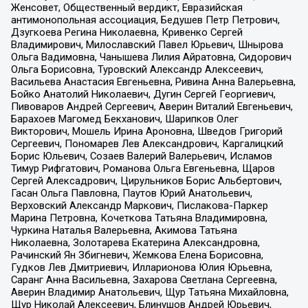
Женсовет, Общественный вердикт, Евразийская
антимонопольная ассоциация, Бедушев Петр Петрович,
Дзугкоева Регина Николаевна, Кривенко Сергей
Владимирович, Милославский Павел Юрьевич, Шнырова
Ольга Вадимовна, Чанышева Лилия Айратовна, Сидорович
Ольга Борисовна, Туровский Александр Алексеевич,
Васильева Анастасия Евгеньевна, Ривина Анна Валерьевна,
Бойко Анатолий Николаевич, Дугин Сергей Георгиевич,
Пивоваров Андрей Сергеевич, Аверин Виталий Евгеньевич,
Барахоев Магомед Бекханович, Шарипков Олег
Викторович, Мошель Ирина Ароновна, Шведов Григорий
Сергеевич, Пономарев Лев Александрович, Каргалицкий
Борис Юльевич, Созаев Валерий Валерьевич, Исламов
Тимур Рифгатович, Романова Ольга Евгеньевна, Щаров
Сергей Алексадрович, Цирульников Борис Альбертович,
Гасан Ольга Павловна, Паутов Юрий Анатольевич,
Верховский Александр Маркович, Пислакова-Паркер
Марина Петровна, Кочеткова Татьяна Владимировна,
Чуркина Наталья Валерьевна, Акимова Татьяна
Николаевна, Золотарева Екатерина Александровна,
Рачинский Ян Збигневич, Жемкова Елена Борисовна,
Гудков Лев Дмитриевич, Илларионова Юлия Юрьевна,
Саранг Анна Васильевна, Захарова Светлана Сергеевна,
Аверин Владимир Анатольевич, Щур Татьяна Михайловна,
Щур Николай Алексеевич, Блинушов Андрей Юрьевич,