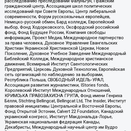
расследованию преследований Фалуньгун, Пражский
гражданский центр, Ассоциация школ политических
исследований при Совете Европы, Центр либеральной
современности, Форум русскоязычных европейцев,
Немецко-русский обмен, Бард колледж, Европейский
выбор, Фонд Ходорковского, Оксфордский российский
фонд, Фонд Будущее России, Компания свободы
информации, Проект Медиа, Международное партнерство
за права человека, Духовное Управление Евангельских
Христиан Украинской Христианской Церкви, Новое
Поколение, Духовное Учебное Заведение Международный
Библейский Колледж, Международное христианское
движение, Всемирный Институт Саентологических
Предприятий, Церковь Духовной Технологии, Европейская
сеть организаций по наблюдению за выборами,
Республика Польша, СВОБОДНЫЙ ИДЕЛЬ-УРАЛ,
Ассоциация развития журналистики, IStories fonds,
Королевский Институт Международных Отношений,
КРИМСЬКА ПРАВОЗАХИСНА ГРУПА, Фонд имени Генриха
Бёлля, Stichting Bellingcat, Bellingcat Ltd, The Insider, Институт
правовой инициативы Центральной и Восточной Европы,
Фонд Открытой Эстонии, Calvert 22 Foundation, Канадский
украинский конгресс, Институт Макдональда-Лорье,
Украинская национальная федерация Канады,
Декабристы, Международный научный центр им Вудро