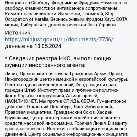
Немцова за Свободу, Фонд имени Фридриха Науманна за
свободу, Феминистское антивоенное сопротивление,
Комитет независимости Ингушетии, Прометей, Stop
Occupation of Karelia, Вернись живым, Фридом Хаус, СОТА
медиа, Либерально-демократическая Лига Украины
Источник:
https://minjust.gov.ru/ru/documents/7756/
данные на
13.05.2024
* Сведения реестра НКО, выполняющих
функции иностранного агента:
Лилит, Правозащитная группа Гражданин.Армия.Право,
Нижегородский центр немецкой и европейской культуры,
Центр гендерных исследований, Фонд защиты прав
граждан Штаб, Институт права и публичной политики,
Фонд борьбы с коррупцией, Альянс врачей,
НАСИЛИЮ.НЕТ, Мы против СПИДа, СВЕЧА, Гуманитарное
действие, Открытый Петербург, Лига Избирателей,
Правовая инициатива, Гражданский Союз, Хасдей
Ерушалаим, Центр поддержки и содействия развитию
средств массовой информации, Горячая Линия, В защиту
прав заключенных, Институт глобализации и социальных
движений, Центр социально-информационных инициатив