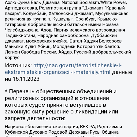
Ахлю Сунна Валь Джамаа, National Socialism/White Power,
Артподготовка, Религиозная группа “Джамаат “Красный
пахарь”, Колумбайн, Хатлонский джамаат, Мусульманская
религиозная группа п. Кушкуль г. Оренбург, Крымско-
татарский добровольческий батальон имени Номана
Челебиджихана, Азов, Партия исламского возрождения
Таджикистана, Народная самооборона, Дуббайский
джамаат, московская ячейка, Батал-Хаджи Белхороев,
Маньяки Культ Убийц, Молодёжь Которая Улыбается,
Легион Свобода России, Айдар, Русский добровольческий
корпус
Источник:
http://nac.gov.ru/terroristicheskie-i-
ekstremistskie-organizacii-i-materialy.html
данные
на
16.11.2023
* Перечень общественных объединений и
религиозных организаций в отношении
которых судом принято вступившее в
законную силу решение о ликвидации или
запрете деятельности:
Национал-большевистская партия, ВЕК РА, Рада земли
Кубанской Духовно Родовой Державы Русь, Община