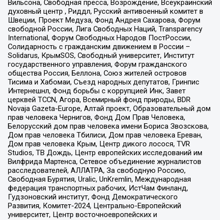
Вильсона, Свободная пресса, Возрождение, Всеукраинский
духовный центр , Риддл, Русский антивоенный комитет в
Швеции, Проект Медуза, Фонд Андрея Сахарова, Форум
свободной России, Лига Свободных Наций, Transparеncy
International, Форум Свободных Народов ПостРоссии,
Солидарность с гражданским движением в России –
Solidarus, КрымSOS, Свободный университет, Институт
государственного управления, Форум гражданского
общества Россия, Беллона, Союз жителей островов
Тисима и Хабомаи, Съезд народных депутатов, Гринпис
Интернешнл, Фонд борьбы с коррупцией Инк, Завет
церквей TCCN, Агора, Всемирный фонд природы, BDR
Novaja Gazeta-Europe, Алтай проект, Образовательный дом
прав человека Чернигов, Фонд Дом Прав Человека,
Белорусский дом прав человека имени Бориса Звозскова,
Дом прав человека Тбилиси, Дом прав человека Ереван,
Дом прав человека Крым, Центр дикого лосося, TVR
Studios, ТВ Дождь, Центр европейских исследований им
Вилфрида Мартенса, Сетевое объединение журналистов
расследователей, АЛЛАТРА, За свободную Россию,
Свободная Бурятия, Uralic, UnKremlin, Международная
федерация транспортных рабочих, ИстЧам Финланд,
Гудзоновский институт, Фонд Демократического
Развития, Комитет-2024, Центрально-Европейский
университет, Центр восточноевропейских и