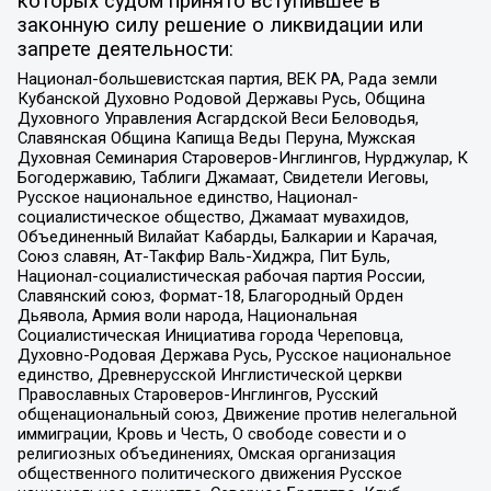
которых судом принято вступившее в
законную силу решение о ликвидации или
запрете деятельности:
Национал-большевистская партия, ВЕК РА, Рада земли
Кубанской Духовно Родовой Державы Русь, Община
Духовного Управления Асгардской Веси Беловодья,
Славянская Община Капища Веды Перуна, Мужская
Духовная Семинария Староверов-Инглингов, Нурджулар, К
Богодержавию, Таблиги Джамаат, Свидетели Иеговы,
Русское национальное единство, Национал-
социалистическое общество, Джамаат мувахидов,
Объединенный Вилайат Кабарды, Балкарии и Карачая,
Союз славян, Ат-Такфир Валь-Хиджра, Пит Буль,
Национал-социалистическая рабочая партия России,
Славянский союз, Формат-18, Благородный Орден
Дьявола, Армия воли народа, Национальная
Социалистическая Инициатива города Череповца,
Духовно-Родовая Держава Русь, Русское национальное
единство, Древнерусской Инглистической церкви
Православных Староверов-Инглингов, Русский
общенациональный союз, Движение против нелегальной
иммиграции, Кровь и Честь, О свободе совести и о
религиозных объединениях, Омская организация
общественного политического движения Русское