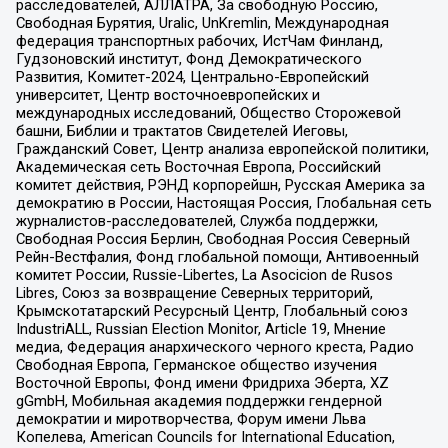
расследователей, АЛЛАТРА, За свободную Россию,
Свободная Бурятия, Uralic, UnKremlin, Международная
федерация транспортных рабочих, ИстЧам Финланд,
Гудзоновский институт, Фонд Демократического
Развития, Комитет-2024, Центрально-Европейский
университет, Центр восточноевропейских и
международных исследований, Общество Сторожевой
башни, Библии и трактатов Свидетелей Иеговы,
Гражданский Совет, Центр анализа европейской политики,
Академическая сеть Восточная Европа, Российский
комитет действия, РЭНД корпорейшн, Русская Америка за
демократию в России, Настоящая Россия, Глобальная сеть
журналистов-расследователей, Служба поддержки,
Свободная Россия Берлин, Свободная Россия Северный
Рейн-Вестфалия, Фонд глобальной помощи, Антивоенный
комитет России, Russie-Libertes, La Asocicion de Rusos
Libres, Союз за возвращение Северных территорий,
Крымскотатарский Ресурсный Центр, Глобальный союз
IndustriALL, Russian Election Monitor, Article 19, Мнение
медиа, Федерация анархического черного креста, Радио
Свободная Европа, Германское общество изучения
Восточной Европы, Фонд имени Фридриха Эберта, XZ
gGmbH, Мобильная академия поддержки гендерной
демократии и миротворчества, Форум имени Льва
Копелева, American Councils for International Education,