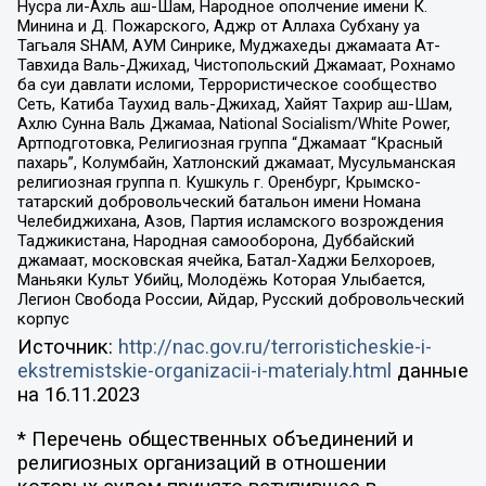
Нусра ли-Ахль аш-Шам, Народное ополчение имени К.
Минина и Д. Пожарского, Аджр от Аллаха Субхану уа
Тагьаля SHAM, АУМ Синрике, Муджахеды джамаата Ат-
Тавхида Валь-Джихад, Чистопольский Джамаат, Рохнамо
ба суи давлати исломи, Террористическое сообщество
Сеть, Катиба Таухид валь-Джихад, Хайят Тахрир аш-Шам,
Ахлю Сунна Валь Джамаа, National Socialism/White Power,
Артподготовка, Религиозная группа “Джамаат “Красный
пахарь”, Колумбайн, Хатлонский джамаат, Мусульманская
религиозная группа п. Кушкуль г. Оренбург, Крымско-
татарский добровольческий батальон имени Номана
Челебиджихана, Азов, Партия исламского возрождения
Таджикистана, Народная самооборона, Дуббайский
джамаат, московская ячейка, Батал-Хаджи Белхороев,
Маньяки Культ Убийц, Молодёжь Которая Улыбается,
Легион Свобода России, Айдар, Русский добровольческий
корпус
Источник:
http://nac.gov.ru/terroristicheskie-i-
ekstremistskie-organizacii-i-materialy.html
данные
на
16.11.2023
* Перечень общественных объединений и
религиозных организаций в отношении