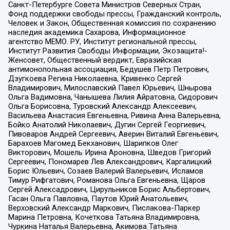
Санкт-Петербурге Совета Министров Северных Стран,
Фонд поддержки свободы прессы, Гражданский контроль,
Человек и Закон, Общественная комиссия по сохранению
наследия академика Сахарова, Информационное
агентство МЕМО. РУ, Институт региональной прессы,
Институт Развития Свободы Информации, Экозащита!-
Женсовет, Общественный вердикт, Евразийская
антимонопольная ассоциация, Бедушев Петр Петрович,
Дзугкоева Регина Николаевна, Кривенко Сергей
Владимирович, Милославский Павел Юрьевич, Шнырова
Ольга Вадимовна, Чанышева Лилия Айратовна, Сидорович
Ольга Борисовна, Туровский Александр Алексеевич,
Васильева Анастасия Евгеньевна, Ривина Анна Валерьевна,
Бойко Анатолий Николаевич, Дугин Сергей Георгиевич,
Пивоваров Андрей Сергеевич, Аверин Виталий Евгеньевич,
Барахоев Магомед Бекханович, Шарипков Олег
Викторович, Мошель Ирина Ароновна, Шведов Григорий
Сергеевич, Пономарев Лев Александрович, Каргалицкий
Борис Юльевич, Созаев Валерий Валерьевич, Исламов
Тимур Рифгатович, Романова Ольга Евгеньевна, Щаров
Сергей Алексадрович, Цирульников Борис Альбертович,
Гасан Ольга Павловна, Паутов Юрий Анатольевич,
Верховский Александр Маркович, Пислакова-Паркер
Марина Петровна, Кочеткова Татьяна Владимировна,
Чуркина Наталья Валерьевна, Акимова Татьяна