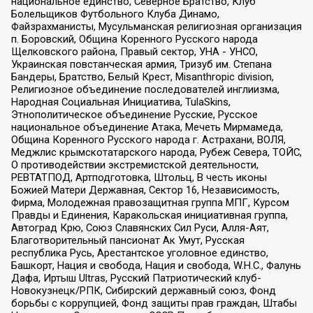
национальное единство, Северное Братство, Клуб
Болельщиков Футбольного Клуба Динамо,
Файзрахманисты, Мусульманская религиозная организация
п. Боровский, Община Коренного Русского народа
Щелковского района, Правый сектор, УНА - УНСО,
Украинская повстанческая армия, Тризуб им. Степана
Бандеры, Братство, Белый Крест, Misanthropic division,
Религиозное объединение последователей инглиизма,
Народная Социальная Инициатива, TulaSkins,
Этнополитическое объединение Русские, Русское
национальное объединение Атака, Мечеть Мирмамеда,
Община Коренного Русского народа г. Астрахани, ВОЛЯ,
Меджлис крымскотатарского народа, Рубеж Севера, ТОЙС,
О противодействии экстремистской деятельности,
РЕВТАТПОД, Артподготовка, Штольц, В честь иконы
Божией Матери Державная, Сектор 16, Независимость,
Фирма, Молодежная правозащитная группа МПГ, Курсом
Правды и Единения, Каракольская инициативная группа,
Автоград Крю, Союз Славянских Сил Руси, Алля-Аят,
Благотворительный пансионат Ак Умут, Русская
республика Русь, Арестантское уголовное единство,
Башкорт, Нация и свобода, Нация и свобода, W.H.С., Фалунь
Дафа, Иртыш Ultras, Русский Патриотический клуб-
Новокузнецк/РПК, Сибирский державный союз, Фонд
борьбы с коррупцией, Фонд защиты прав граждан, Штабы