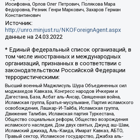
Иосифовна, Орлов Олег Петрович, Полякова Мара
Федоровна, Резник Генри Маркович, Захаров Герман
Константинович
Источник:
http://unro.minjust.ru/NKOForeignAgent.aspx
данные на
24.03.2022
* Единый федеральный список организаций, в
том числе иностранных и международных
организаций, признанных в соответствии с
законодательством Российской Федерации
террористическими:
Высший военный Маджлисуль Шура Объединенных сил
моджахедов Кавказа, Конгресс народов Ичкерии и
Дагестана, База, Асбат аль-Ансар, Священная война,
Исламская группа, Братья-мусульмане, Партия исламского
освобождения, Лашкар-И-Тайба, Исламская группа,
Движение Талибан, Исламская партия Туркестана,
Общество социальных реформ, Общество возрождения
исламского наследия, Дом двух святых, Джунд аш-Шам,
Исламский джихад, Аль-Каида, Имарат Кавказ, АБТО,
Правый сектор, Исламское государство, Джабха аль-