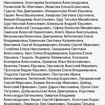
Николаевна, Золотарева Екатерина Александровна,
Рачинский Ян Збигневич, Жемкова Елена Борисовна,
Гудков Лев Дмитриевич, Илларионова Юлия Юрьевна,
Саранг Анна Васильевна, Захарова Светлана Сергеевна,
Аверин Владимир Анатольевич, Щур Татьяна Михайловна,
Щур Николай Алексеевич, Блинушов Андрей Юрьевич,
Мосин Алексей Геннадьевич, Гефтер Валентин Михайлович,
Симонов Алексей Кириллович, Флиге Ирина Анатольевна,
Мельникова Валентина Дмитриевна, Вититинова Елена
Владимировна, Баженова Светлана Куприяновна,
Максимов Сергей Владимирович, Беляев Сергей Иванович,
Голубева Елена Николаевна, Ганнушкина Светлана
Алексеевна, Закс Елена Владимировна, Буртина Елена
Юрьевна, Гендель Людмила Залмановна, Кокорина
Екатерина Алексеевна, Шуманов Илья Вячеславович,
Арапова Галина Юрьевна, Свечников Анатолий Мариевич,
Прохоров Вадим Юрьевич, Шахова Елена Владимировна,
Подузов Сергей Васильевич, Протасова Ирина
Вячеславовна, Литинский Леонид Борисович, Лукашевский
Сергей Маркович, Бахмин Вячеслав Иванович, Шабад
Анатолий Ефимович, Сухих Дарья Николаевна, Орлов Олег
Петрович, Добровольская Анна Дмитриевна, Королева
Александра Евгеньевна, Смирнов Владимир
Александрович, Вицин Сергей Ефимович, Золотухин Борис
Андреевич, Левинсон Лев Семенович, Локшина Татьяна