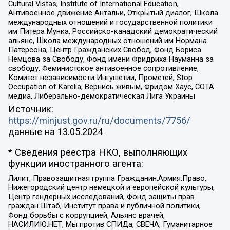
Cultural Vistas, Institute of International Education,
Антивоенное движение Антальи, Открытый диалог, Школа
международных отношений и государственной политики
им Питера Мунка, Российско-канадский демократический
альянс, Школа международных отношений им Нормана
Патерсона, Центр Гражданских Свобод, Фонд Бориса
Немцова за Свободу, Фонд имени Фридриха Науманна за
свободу, Феминистское антивоенное сопротивление,
Комитет независимости Ингушетии, Прометей, Stop
Occupation of Karelia, Вернись живым, Фридом Хаус, СОТА
медиа, Либерально-демократическая Лига Украины
Источник:
https://minjust.gov.ru/ru/documents/7756/
данные на
13.05.2024
* Сведения реестра НКО, выполняющих
функции иностранного агента:
Лилит, Правозащитная группа Гражданин.Армия.Право,
Нижегородский центр немецкой и европейской культуры,
Центр гендерных исследований, Фонд защиты прав
граждан Штаб, Институт права и публичной политики,
Фонд борьбы с коррупцией, Альянс врачей,
НАСИЛИЮ.НЕТ, Мы против СПИДа, СВЕЧА, Гуманитарное