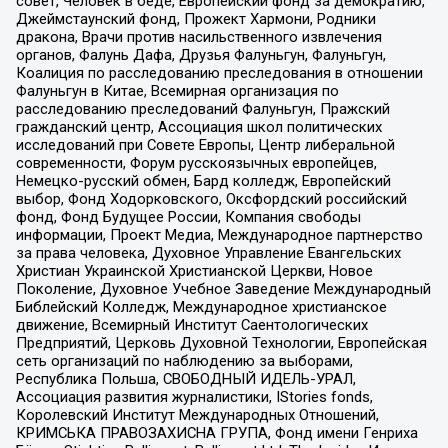
совет, Человек в беде, Европейский фонд за демократию,
Джеймстаунский фонд, Прожект Хармони, Родники
дракона, Врачи против насильственного извлечения
органов, Фалунь Дафа, Друзья Фалуньгун, Фалуньгун,
Коалиция по расследованию преследования в отношении
Фалуньгун в Китае, Всемирная организация по
расследованию преследований Фалуньгун, Пражский
гражданский центр, Ассоциация школ политических
исследований при Совете Европы, Центр либеральной
современности, Форум русскоязычных европейцев,
Немецко-русский обмен, Бард колледж, Европейский
выбор, Фонд Ходорковского, Оксфордский российский
фонд, Фонд Будущее России, Компания свободы
информации, Проект Медиа, Международное партнерство
за права человека, Духовное Управление Евангельских
Христиан Украинской Христианской Церкви, Новое
Поколение, Духовное Учебное Заведение Международный
Библейский Колледж, Международное христианское
движение, Всемирный Институт Саентологических
Предприятий, Церковь Духовной Технологии, Европейская
сеть организаций по наблюдению за выборами,
Республика Польша, СВОБОДНЫЙ ИДЕЛЬ-УРАЛ,
Ассоциация развития журналистики, IStories fonds,
Королевский Институт Международных Отношений,
КРИМСЬКА ПРАВОЗАХИСНА ГРУПА, Фонд имени Генриха