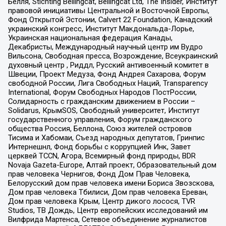
Бёлля, Stichting Bellingcat, Bellingcat Ltd, The Insider, Институт
правовой инициативы Центральной и Восточной Европы,
Фонд Открытой Эстонии, Calvert 22 Foundation, Канадский
украинский конгресс, Институт Макдональда-Лорье,
Украинская национальная федерация Канады,
Декабристы, Международный научный центр им Вудро
Вильсона, Свободная пресса, Возрождение, Всеукраинский
духовный центр , Риддл, Русский антивоенный комитет в
Швеции, Проект Медуза, Фонд Андрея Сахарова, Форум
свободной России, Лига Свободных Наций, Transparеncy
International, Форум Свободных Народов ПостРоссии,
Солидарность с гражданским движением в России –
Solidarus, КрымSOS, Свободный университет, Институт
государственного управления, Форум гражданского
общества Россия, Беллона, Союз жителей островов
Тисима и Хабомаи, Съезд народных депутатов, Гринпис
Интернешнл, Фонд борьбы с коррупцией Инк, Завет
церквей TCCN, Агора, Всемирный фонд природы, BDR
Novaja Gazeta-Europe, Алтай проект, Образовательный дом
прав человека Чернигов, Фонд Дом Прав Человека,
Белорусский дом прав человека имени Бориса Звозскова,
Дом прав человека Тбилиси, Дом прав человека Ереван,
Дом прав человека Крым, Центр дикого лосося, TVR
Studios, ТВ Дождь, Центр европейских исследований им
Вилфрида Мартенса, Сетевое объединение журналистов