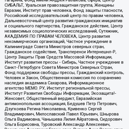
СИБАЛЬТ, Уральская правозащитная группа, Женщины
Евразии, Институт прав человека, Фонд защиты гласности,
Российский исследовательский центр по правам человека,
Дальневосточный центр развития гражданских инициатив
и социального партнерства, Гражданское действие, Центр
независимых социологических исследований, Сутяжник,
АКАДЕМИЯ ПО ПРАВАМ ЧЕЛОВЕКА, Центр развития
некоммерческих организаций, Частное учреждение в
Калининграде Совета Министров северных стран,
Гражданское содействие, Трансперенси Интернешнл-Р,
Центр Защиты Прав Средств Массовой Информации,
Институт развития прессы - Сибирь, Частное учреждение в
Санкт-Петербурге Совета Министров Северных Стран,
Фонд поддержки свободы прессы, Гражданский контроль,
Человек и Закон, Общественная комиссия по сохранению
наследия академика Сахарова, Информационное
агентство МЕМО. РУ, Институт региональной прессы,
Институт Развития Свободы Информации, Экозащита!-
Женсовет, Общественный вердикт, Евразийская
антимонопольная ассоциация, Бедушев Петр Петрович,
Дзугкоева Регина Николаевна, Кривенко Сергей
Владимирович, Милославский Павел Юрьевич, Шнырова
Ольга Вадимовна, Чанышева Лилия Айратовна, Сидорович
Ольга Борисовна, Туровский Александр Алексеевич,