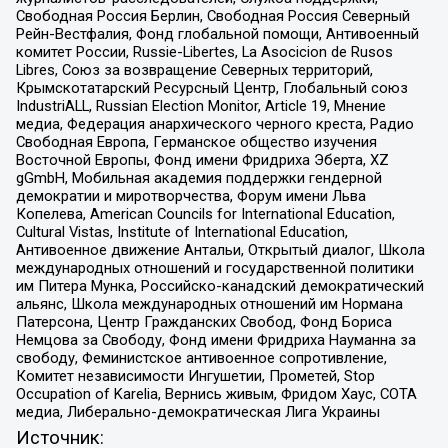
Свободная Россия Берлин, Свободная Россия Северный
Рейн-Вестфалия, Фонд глобальной помощи, Антивоенный
комитет России, Russie-Libertes, La Asocicion de Rusos
Libres, Союз за возвращение Северных территорий,
Крымскотатарский Ресурсный Центр, Глобальный союз
IndustriALL, Russian Election Monitor, Article 19, Мнение
медиа, Федерация анархического черного креста, Радио
Свободная Европа, Германское общество изучения
Восточной Европы, Фонд имени Фридриха Эберта, XZ
gGmbH, Мобильная академия поддержки гендерной
демократии и миротворчества, Форум имени Льва
Копелева, American Councils for International Education,
Cultural Vistas, Institute of International Education,
Антивоенное движение Антальи, Открытый диалог, Школа
международных отношений и государственной политики
им Питера Мунка, Российско-канадский демократический
альянс, Школа международных отношений им Нормана
Патерсона, Центр Гражданских Свобод, Фонд Бориса
Немцова за Свободу, Фонд имени Фридриха Науманна за
свободу, Феминистское антивоенное сопротивление,
Комитет независимости Ингушетии, Прометей, Stop
Occupation of Karelia, Вернись живым, Фридом Хаус, СОТА
медиа, Либерально-демократическая Лига Украины
Источник: