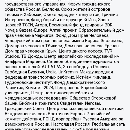
государственного управления, Форум гражданского
общества Россия, Беллона, Союз жителей островов
Тисима и Хабомаи, Съезд народных депутатов, Гринпис
Интернешнл, Фонд борьбы с коррупцией Инк, Завет
церквей TCCN, Агора, Всемирный фонд природы, BDR
Novaja Gazeta-Europe, Алтай проект, Образовательный дом
прав человека Чернигов, Фонд Дом Прав Человека,
Белорусский дом прав человека имени Бориса Звозскова,
Дом прав человека Тбилиси, Дом прав человека Ереван,
Дом прав человека Крым, Центр дикого лосося, TVR
Studios, ТВ Дождь, Центр европейских исследований им
Вилфрида Мартенса, Сетевое объединение журналистов
расследователей, АЛЛАТРА, За свободную Россию,
Свободная Бурятия, Uralic, UnKremlin, Международная
федерация транспортных рабочих, ИстЧам Финланд,
Гудзоновский институт, Фонд Демократического
Развития, Комитет-2024, Центрально-Европейский
университет, Центр восточноевропейских и
международных исследований, Общество Сторожевой
башни, Библии и трактатов Свидетелей Иеговы,
Гражданский Совет, Центр анализа европейской политики,
Академическая сеть Восточная Европа, Российский
комитет действия, РЭНД корпорейшн, Русская Америка за
демократию в России, Настоящая Россия, Глобальная сеть
журналистов-расследователей, Служба поддержки,