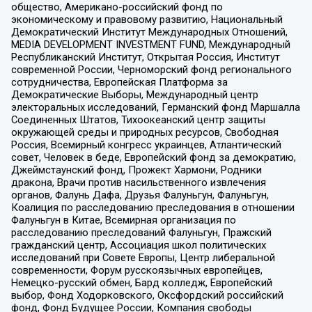
общество, Американо-российский фонд по
экономическому и правовому развитию, Национальный
Демократический Институт Международных Отношений,
MEDIA DEVELOPMENT INVESTMENT FUND, Международный
Республиканский Институт, Открытая Россия, Институт
современной России, Черноморский фонд регионального
сотрудничества, Европейская Платформа за
Демократические Выборы, Международный центр
электоральных исследований, Германский фонд Маршалла
Соединенных Штатов, Тихоокеанский центр защиты
окружающей среды и природных ресурсов, Свободная
Россия, Всемирный конгресс украинцев, Атлантический
совет, Человек в беде, Европейский фонд за демократию,
Джеймстаунский фонд, Прожект Хармони, Родники
дракона, Врачи против насильственного извлечения
органов, Фалунь Дафа, Друзья Фалуньгун, Фалуньгун,
Коалиция по расследованию преследования в отношении
Фалуньгун в Китае, Всемирная организация по
расследованию преследований Фалуньгун, Пражский
гражданский центр, Ассоциация школ политических
исследований при Совете Европы, Центр либеральной
современности, Форум русскоязычных европейцев,
Немецко-русский обмен, Бард колледж, Европейский
выбор, Фонд Ходорковского, Оксфордский российский
фонд, Фонд Будущее России, Компания свободы