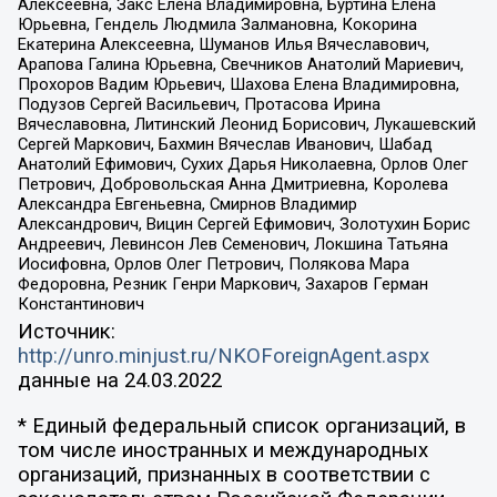
Алексеевна, Закс Елена Владимировна, Буртина Елена
Юрьевна, Гендель Людмила Залмановна, Кокорина
Екатерина Алексеевна, Шуманов Илья Вячеславович,
Арапова Галина Юрьевна, Свечников Анатолий Мариевич,
Прохоров Вадим Юрьевич, Шахова Елена Владимировна,
Подузов Сергей Васильевич, Протасова Ирина
Вячеславовна, Литинский Леонид Борисович, Лукашевский
Сергей Маркович, Бахмин Вячеслав Иванович, Шабад
Анатолий Ефимович, Сухих Дарья Николаевна, Орлов Олег
Петрович, Добровольская Анна Дмитриевна, Королева
Александра Евгеньевна, Смирнов Владимир
Александрович, Вицин Сергей Ефимович, Золотухин Борис
Андреевич, Левинсон Лев Семенович, Локшина Татьяна
Иосифовна, Орлов Олег Петрович, Полякова Мара
Федоровна, Резник Генри Маркович, Захаров Герман
Константинович
Источник:
http://unro.minjust.ru/NKOForeignAgent.aspx
данные на
24.03.2022
* Единый федеральный список организаций, в
том числе иностранных и международных
организаций, признанных в соответствии с