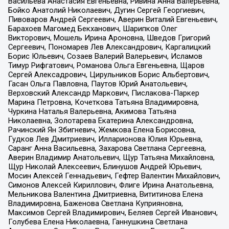
Васильева Анастасия Евгеньевна, Ривина Анна Валерьевна,
Бойко Анатолий Николаевич, Дугин Сергей Георгиевич,
Пивоваров Андрей Сергеевич, Аверин Виталий Евгеньевич,
Барахоев Магомед Бекханович, Шарипков Олег
Викторович, Мошель Ирина Ароновна, Шведов Григорий
Сергеевич, Пономарев Лев Александрович, Каргалицкий
Борис Юльевич, Созаев Валерий Валерьевич, Исламов
Тимур Рифгатович, Романова Ольга Евгеньевна, Щаров
Сергей Алексадрович, Цирульников Борис Альбертович,
Гасан Ольга Павловна, Паутов Юрий Анатольевич,
Верховский Александр Маркович, Пислакова-Паркер
Марина Петровна, Кочеткова Татьяна Владимировна,
Чуркина Наталья Валерьевна, Акимова Татьяна
Николаевна, Золотарева Екатерина Александровна,
Рачинский Ян Збигневич, Жемкова Елена Борисовна,
Гудков Лев Дмитриевич, Илларионова Юлия Юрьевна,
Саранг Анна Васильевна, Захарова Светлана Сергеевна,
Аверин Владимир Анатольевич, Щур Татьяна Михайловна,
Щур Николай Алексеевич, Блинушов Андрей Юрьевич,
Мосин Алексей Геннадьевич, Гефтер Валентин Михайлович,
Симонов Алексей Кириллович, Флиге Ирина Анатольевна,
Мельникова Валентина Дмитриевна, Вититинова Елена
Владимировна, Баженова Светлана Куприяновна,
Максимов Сергей Владимирович, Беляев Сергей Иванович,
Голубева Елена Николаевна, Ганнушкина Светлана