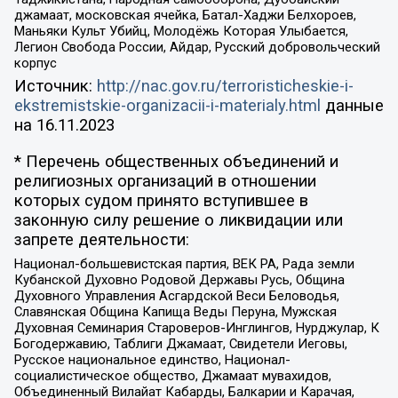
джамаат, московская ячейка, Батал-Хаджи Белхороев,
Маньяки Культ Убийц, Молодёжь Которая Улыбается,
Легион Свобода России, Айдар, Русский добровольческий
корпус
Источник:
http://nac.gov.ru/terroristicheskie-i-
ekstremistskie-organizacii-i-materialy.html
данные
на
16.11.2023
* Перечень общественных объединений и
религиозных организаций в отношении
которых судом принято вступившее в
законную силу решение о ликвидации или
запрете деятельности:
Национал-большевистская партия, ВЕК РА, Рада земли
Кубанской Духовно Родовой Державы Русь, Община
Духовного Управления Асгардской Веси Беловодья,
Славянская Община Капища Веды Перуна, Мужская
Духовная Семинария Староверов-Инглингов, Нурджулар, К
Богодержавию, Таблиги Джамаат, Свидетели Иеговы,
Русское национальное единство, Национал-
социалистическое общество, Джамаат мувахидов,
Объединенный Вилайат Кабарды, Балкарии и Карачая,