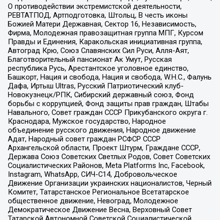
О противодействии экстремистской деятельности,
РЕВТАТПОД, Артподготовка, Штольц, В честь иконы
Божией Матери Державная, Сектор 16, Независимость,
Фирма, Молодежная правозащитная группа МПГ, Курсом
Правды и Единения, Каракольская инициативная группа,
Автоград Крю, Союз Славянских Сил Руси, Алля-Аят,
Благотворительный пансионат Ак Умут, Русская
республика Русь, Арестантское уголовное единство,
Башкорт, Нация и свобода, Нация и свобода, W.H.С., Фалунь
Дафа, Иртыш Ultras, Русский Патриотический клуб-
Новокузнецк/РПК, Сибирский державный союз, Фонд
борьбы с коррупцией, Фонд защиты прав граждан, Штабы
Навального, Совет граждан СССР Прикубанского округа г.
Краснодара, Мужское государство, Народное
объединение русского движения, Народное движение
Адат, Народный совет граждан РСФСР СССР
Архангельской области, Проект Штурм, Граждане СССР,
Держава Союз Советских Светлых Родов, Совет Советских
Социалистических Районов, Meta Platforms Inc, Facebook,
Instagram, WhatsApp, СИЧ-С14, Добровольческое
Движение Организации украинских националистов, Черный
Комитет, Татарстанское Региональное Всетатарское
общественное движение, Невоград, Молодежное
Демократическое Движение Весна, Верховный Совет
Татарской Автономной Советской Социалистической