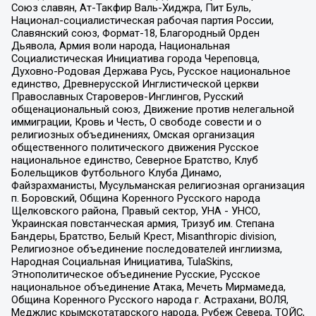
Союз славян, Ат-Такфир Валь-Хиджра, Пит Буль,
Национал-социалистическая рабочая партия России,
Славянский союз, Формат-18, Благородный Орден
Дьявола, Армия воли народа, Национальная
Социалистическая Инициатива города Череповца,
Духовно-Родовая Держава Русь, Русское национальное
единство, Древнерусской Инглистической церкви
Православных Староверов-Инглингов, Русский
общенациональный союз, Движение против нелегальной
иммиграции, Кровь и Честь, О свободе совести и о
религиозных объединениях, Омская организация
общественного политического движения Русское
национальное единство, Северное Братство, Клуб
Болельщиков Футбольного Клуба Динамо,
Файзрахманисты, Мусульманская религиозная организация
п. Боровский, Община Коренного Русского народа
Щелковского района, Правый сектор, УНА - УНСО,
Украинская повстанческая армия, Тризуб им. Степана
Бандеры, Братство, Белый Крест, Misanthropic division,
Религиозное объединение последователей инглиизма,
Народная Социальная Инициатива, TulaSkins,
Этнополитическое объединение Русские, Русское
национальное объединение Атака, Мечеть Мирмамеда,
Община Коренного Русского народа г. Астрахани, ВОЛЯ,
Меджлис крымскотатарского народа, Рубеж Севера, ТОЙС,