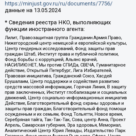
https://minjust.gov.ru/ru/documents/7756/
данные на
13.05.2024
* Сведения реестра НКО, выполняющих
функции иностранного агента:
Лилит, Правозащитная группа Гражданин.Армия.Право,
Нижегородский центр немецкой и европейской культуры,
Центр гендерных исследований, Фонд защиты прав
граждан Штаб, Институт права и публичной политики,
Фонд борьбы с коррупцией, Альянс врачей,
НАСИЛИЮ.НЕТ, Мы против СПИДа, СВЕЧА, Гуманитарное
действие, Открытый Петербург, Лига Избирателей,
Правовая инициатива, Гражданский Союз, Хасдей
Ерушалаим, Центр поддержки и содействия развитию
средств массовой информации, Горячая Линия, В защиту
прав заключенных, Институт глобализации и социальных
движений, Центр социально-информационных инициатив
Действие, Благотворительный фонд охраны здоровья и
защиты прав граждан, Благотворительный фонд помощи
осужденным и их семьям, Фонд Тольятти, Новое время,
Серебряная тайга, Так-Так-Так, Сова, центр Анна, Проект
Апрель, Самарская губерния, Эра здоровья, Мемориал,
Аналитический Центр Юрия Левады, Издательство Парк
Гагарина, Фонд имени Андрея Рылькова, Сфера, Центр