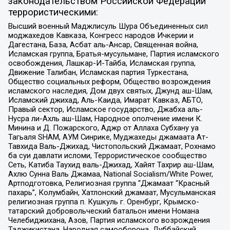
законодательством Российской Федерации
террористическими:
Высший военный Маджлисуль Шура Объединенных сил
моджахедов Кавказа, Конгресс народов Ичкерии и
Дагестана, База, Асбат аль-Ансар, Священная война,
Исламская группа, Братья-мусульмане, Партия исламского
освобождения, Лашкар-И-Тайба, Исламская группа,
Движение Талибан, Исламская партия Туркестана,
Общество социальных реформ, Общество возрождения
исламского наследия, Дом двух святых, Джунд аш-Шам,
Исламский джихад, Аль-Каида, Имарат Кавказ, АБТО,
Правый сектор, Исламское государство, Джабха аль-
Нусра ли-Ахль аш-Шам, Народное ополчение имени К.
Минина и Д. Пожарского, Аджр от Аллаха Субхану уа
Тагьаля SHAM, АУМ Синрике, Муджахеды джамаата Ат-
Тавхида Валь-Джихад, Чистопольский Джамаат, Рохнамо
ба суи давлати исломи, Террористическое сообщество
Сеть, Катиба Таухид валь-Джихад, Хайят Тахрир аш-Шам,
Ахлю Сунна Валь Джамаа, National Socialism/White Power,
Артподготовка, Религиозная группа “Джамаат “Красный
пахарь”, Колумбайн, Хатлонский джамаат, Мусульманская
религиозная группа п. Кушкуль г. Оренбург, Крымско-
татарский добровольческий батальон имени Номана
Челебиджихана, Азов, Партия исламского возрождения
Таджикистана, Народная самооборона, Дуббайский