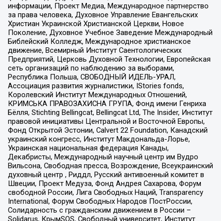
информации, Проект Медиа, Международное партнерство
за права человека, Духовное Управление Евангельских
Христиан Украинской Христианской Церкви, Новое
Поколение, Духовное Учебное Заведение Международный
Библейский Колледж, Международное христианское
движение, Всемирный Институт Саентологических
Предприятий, Церковь Духовной Технологии, Европейская
сеть организаций по наблюдению за выборами,
Республика Польша, СВОБОДНЫЙ ИДЕЛЬ-УРАЛ,
Ассоциация развития журналистики, IStories fonds,
Королевский Институт Международных Отношений,
КРИМСЬКА ПРАВОЗАХИСНА ГРУПА, Фонд имени Генриха
Бёлля, Stichting Bellingcat, Bellingcat Ltd, The Insider, Институт
правовой инициативы Центральной и Восточной Европы,
Фонд Открытой Эстонии, Calvert 22 Foundation, Канадский
украинский конгресс, Институт Макдональда-Лорье,
Украинская национальная федерация Канады,
Декабристы, Международный научный центр им Вудро
Вильсона, Свободная пресса, Возрождение, Всеукраинский
духовный центр , Риддл, Русский антивоенный комитет в
Швеции, Проект Медуза, Фонд Андрея Сахарова, Форум
свободной России, Лига Свободных Наций, Transparеncy
International, Форум Свободных Народов ПостРоссии,
Солидарность с гражданским движением в России –
Solidarus, КрымSOS, Свободный университет, Институт