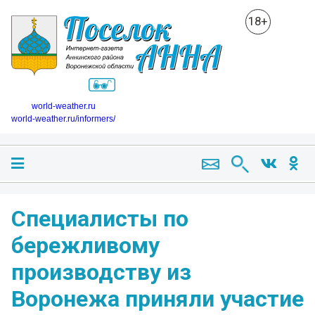
18+
world-weather.ru
world-weather.ru/informers/
Специалисты по
бережливому
производству из
Воронежа приняли участие