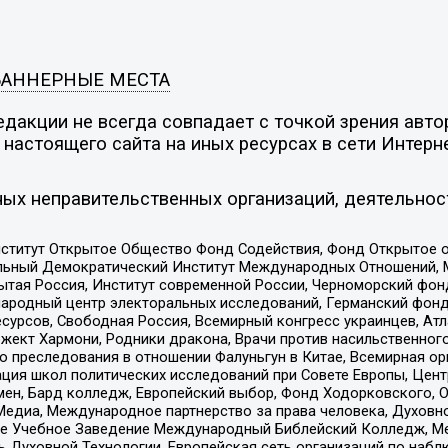
БАННЕРНЫЕ МЕСТА
дакции не всегда совпадает с точкой зрения автор
настоящего сайта на иных ресурсах в сети Интерн
ых неправительственных организаций, деятельнос
ститут Открытое Общество Фонд Содействия, Фонд Открытое 
альный Демократический Институт Международных Отношений,
тая Россия, Институт современной России, Черноморский фонд
родный центр электоральных исследований, Германский фонд
рсов, Свободная Россия, Всемирный конгресс украинцев, Атла
ект Хармони, Родники дракона, Врачи против насильственного
ию преследования в отношении Фалуньгун в Китае, Всемирная о
ация школ политических исследований при Совете Европы, Цен
мен, Бард колледж, Европейский выбор, Фонд Ходорковского,
едиа, Международное партнерство за права человека, Духовно
ое Учебное Заведение Международный Библейский Колледж, М
ь Духовной Технологии, Европейская сеть организаций по наб