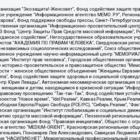
Общество с ограниченной ответственностью "Радио Свободная Европа/Радио Свобода", Чешское информационное агентство "MEDIUM-ORIENT", Красноярская региональная общественная организация "Мы против СПИДа", Камалягин Денис Николаевич, Маркелов Сергей Евгеньевич, Пономарев Лев Александрович, Савицкая Людмила Алексеевна, Автономная некоммерческая организация "Центр по работе с проблемой насилия "НАСИЛИЮ.НЕТ", Межрегиональный профессиональный союз работников здравоохранения "Альянс врачей", Юридическое лицо, зарегистрированное в Латвийской Республике, SIA "Medusa Project" (регистрационный номер 40103797863, дата регистрации 10.06.2014), Некоммерческая организация "Фонд по борьбе с коррупцией", Автономная некоммерческая организация "Институт права и публичной политики", Баданин Роман Сергеевич, Гликин Максим Александрович, Железнова Мария Михайловна, Лукьянова Юлия Сергеевна, Маетная Елизавета Витальевна, Маняхин Петр Борисович, Чуракова Ольга Владимировна, Ярош Юлия Петровна, Юридическое лицо "The Insider SIA", зарегистрированное в Риге, Латвийская Республика (дата регистрации 26.06.2015), являющееся администратором доменного имени интернет-издания "The Insider SIA", https://theins.ru, Постернак Алексей Евгеньевич, Рубин Михаил Аркадьевич, Анин Роман Александрович, Юридическое лицо Istories fonds, зарегистрированное в Латвийской Республике (регистрационный номер 50008295751, дата регистрации 24.02.2020), Великовский Дмитрий Александрович, Долинина Ирина Николаевна, Мароховская Алеся Алексеевна, Шлейнов Роман Юрьевич, Шмагун Олеся Валентиновна, Общество с ограниченной ответственностью "Альтаир 2021", Общество с ограниченной ответственностью "Вега 2021", Общество с ограниченной ответственностью "Главный редактор 2021", Общество с ограниченной ответственностью "Ромашки монолит", Важенков Артем Валерьевич, Ивановская областная общественная организация "Центр гендерных исследований", Гурман Юрий Альбертович, Медиапроект "ОВД-Инфо", Егоров Владимир Владимирович, Жилинский Владимир Александрович, Общество с ограниченной ответственностью "ЗП", Иванова София Юрьевна, Карезина Инна Павловна, Кильтау Екатерина Викторовна, Петров Алексей Викторович, Пискунов Сергей Евгеньевич, Смирнов Сергей Сергеевич, Тихонов Михаил Сергеевич, Общество с ограниченной ответственностью "ЖУРНАЛИСТ-ИНОСТРАННЫЙ АГЕНТ", Арапова Галина Юрьевна, Вольтская Татьяна Анатольевна, Американская компания "Mason G.E.S. Anonymous Foundation" (США), являющаяся владельцем интернет-издания https://mnews.world/, Компания "Stichting Bellingcat", зарегистрированная в Нидерландах (дата регистрации 11.07.2018), Захаров Андрей Вячеславович, Клепиковская Екатерина Дмитриевна, Общество с ограниченной ответственностью "МЕМО", Перл Роман Александрович, Симонов Евгений Алексеевич, Соловьева Елена Анатольевна, Сотников Даниил Владимирович, Сурначева Елизавета Дмитриевна, Автономная некоммерческая организация по защите прав человека и информированию населения "Якутия – Наше Мнение", Общество с ограниченной ответственностью "Москоу диджитал медиа", с 26.01.2023 Общество с ограниченной ответственностью "Чайка Белые сады", Ветошкина Валерия Валерьевна, Заговора Максим Александрович, Межрегиональное общественное движение "Российская ЛГБТ - сеть", Оленичев Максим Владимирович, Павлов Иван Юрьевич, Скворцова Елена Сергеевна, Общество с ограниченной ответственностью "Как бы инагент", Кочетков Игорь Викторович, Общество с ограниченной ответственностью "Честные выборы", Еланчик Олег Александрович, Общество с ограниченной ответственностью "Нобелевский призыв", Гималова Регина Эмилевна, Григорьев Андрей Валерьевич, Григорьева Алина Александровна, Ассоциация по содействию защите прав призывников, альтернативнослужащих и военнослужащих "Правозащитная группа "Гражданин.Армия.Право", Хисамова Регина Фаритовна, Автономная некоммерческая организация по реализа