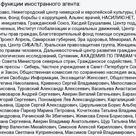
функции иностранного агента:
раво, Нижегородский центр немецкой и европейской культуры,
тики, Фонд борьбы с коррупцией, Альянс врачей, НАСИЛИЮ.НЕТ,
я инициатива, Гражданский Союз, Хасдей Ерушалаим, Центр по
юченных, Институт глобализации и социальных движений, Цент
ты прав граждан, Благотворительный фонд помощи осужденным
а, Проект Апрель, Самарская губерния, Эра здоровья, Мемориал
ера, Центр СИБАЛЬТ, Уральская правозащитная группа, Женщины
по правам человека, Дальневосточный центр развития гражданс
ологических исследований, Сутяжник, АКАДЕМИЯ ПО ПРАВАМ Ч
е Совета Министров северных стран, Гражданское содействие,
я прессы - Сибирь, Частное учреждение в Санкт-Петербурге С
 и Закон, Общественная комиссия по сохранению наследия ак
звития Свободы Информации, Экозащита!-Женсовет, Общественн
Регина Николаевна, Кривенко Сергей Владимирович, Милославс
совна, Туровский Александр Алексеевич, Васильева Анастасия
Пивоваров Андрей Сергеевич, Аверин Виталий Евгеньевич, Бара
горий Сергеевич, Пономарев Лев Александрович, Каргалицкий 
ньевна, Щаров Сергей Алексадрович, Цирульников Борис Альбер
ислакова-Паркер Марина Петровна, Кочеткова Татьяна Владими
сандровна, Рачинский Ян Збигневич, Жемкова Елена Борисовна,
лана Сергеевна, Аверин Владимир Анатольевич, Щур Татьяна М
фтер Валентин Михайлович, Симонов Алексей Кириллович, Флиг
женова Светлана Куприяновна, Максимов Сергей Владимирович, 