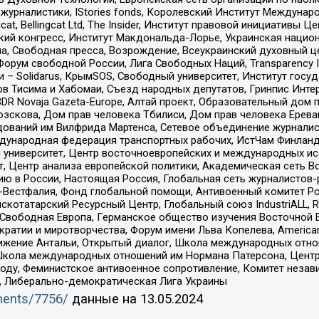
урналистики, IStories fonds, Королевский Институт Между
gcat, Bellingcat Ltd, The Insider, Институт правовой инициатив
инский конгресс, Институт Макдональда-Лорье, Украинская нац
, Свободная пресса, Возрождение, Всеукраинский духовный цен
орум свободной России, Лига Свободных Наций, Transparеncy I
– Solidarus, КрымSOS, Свободный университет, Институт госу
в Тисима и Хабомаи, Съезд народных депутатов, Гринпис Инте
DR Novaja Gazeta-Europe, Алтай проект, Образовательный дом 
зскова, Дом прав человека Тбилиси, Дом прав человека Ерева
едований им Вилфрида Мартенса, Сетевое объединение журнали
Международная федерация транспортных рабочих, ИстЧам Финлан
й университет, Центр восточноевропейских и международных и
, Центр анализа европейской политики, Академическая сеть Во
ю в России, Настоящая Россия, Глобальная сеть журналистов
естфалия, Фонд глобальной помощи, Антивоенный комитет России,
татарский Ресурсный Центр, Глобальный союз IndustriALL, Russi
 Свободная Европа, Германское общество изучения Восточной 
и и миротворчества, Форум имени Льва Копелева, American Counci
ое движение Антальи, Открытый диалог, Школа международных отн
Школа международных отношений им Нормана Патерсона, Центр
ду, Феминистское антивоенное сопротивление, Комитет независ
а, Либерально-демократическая Лига Украины
uments/7756/
данные на
13.05.2024