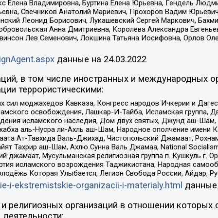
кс Елена Владимировна, Буртина Елена Юрьевна, Гендель Людм
евна, Свечников Анатолий Мариевич, Прохоров Вадим Юрьевич
инский Леонид Борисович, Лукашевский Сергей Маркович, Бахм
Добровольская Анна Дмитриевна, Королева Александра Евгенье
евинсон Лев Семенович, Локшина Татьяна Иосифовна, Орлов Ол
ignAgent.aspx
данные на
24.03.2022
ций, в том числе иностранных и международных ор
ции террористическими:
ил моджахедов Кавказа, Конгресс народов Ичкерии и Дагеста
ламского освобождения, Лашкар-И-Тайба, Исламская группа, Дв
ения исламского наследия, Дом двух святых, Джунд аш-Шам, 
жабха аль-Нусра ли-Ахль аш-Шам, Народное ополчение имени К.
ата Ат-Тавхида Валь-Джихад, Чистопольский Джамаат, Рохнам
ят Тахрир аш-Шам, Ахлю Сунна Валь Джамаа, National Socialism
ий джамаат, Мусульманская религиозная группа п. Кушкуль г. 
ртия исламского возрождения Таджикистана, Народная самооб
олодёжь Которая Улыбается, Легион Свобода России, Айдар, Р
ie-i-ekstremistskie-organizacii-i-materialy.html
данные
и религиозных организаций в отношении которых 
 деятельности: