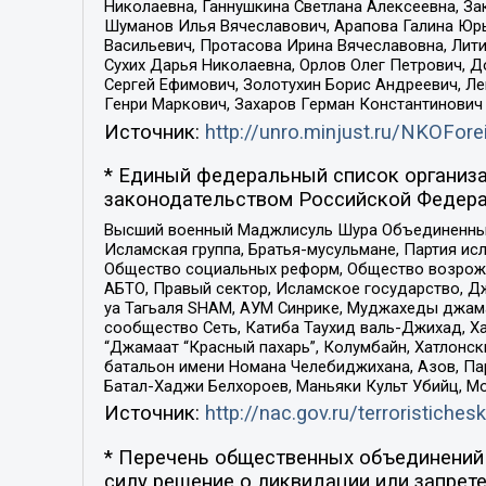
Николаевна, Ганнушкина Светлана Алексеевна, За
Шуманов Илья Вячеславович, Арапова Галина Юрь
Васильевич, Протасова Ирина Вячеславовна, Лит
Сухих Дарья Николаевна, Орлов Олег Петрович, 
Сергей Ефимович, Золотухин Борис Андреевич, Л
Генри Маркович, Захаров Герман Константинович
Источник:
http://unro.minjust.ru/NKOFore
* Единый федеральный список организа
законодательством Российской Федера
Высший военный Маджлисуль Шура Объединенных с
Исламская группа, Братья-мусульмане, Партия ис
Общество социальных реформ, Общество возрожд
АБТО, Правый сектор, Исламское государство, Д
уа Тагьаля SHAM, АУМ Синрике, Муджахеды джама
сообщество Сеть, Катиба Таухид валь-Джихад, Хай
“Джамаат “Красный пахарь”, Колумбайн, Хатлонск
батальон имени Номана Челебиджихана, Азов, Па
Батал-Хаджи Белхороев, Маньяки Культ Убийц, М
Источник:
http://nac.gov.ru/terroristichesk
* Перечень общественных объединений 
силу решение о ликвидации или запрете