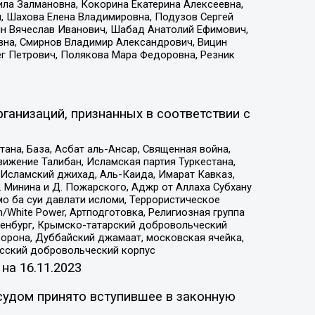
ила Залмановна, Кокорина Екатерина Алексеевна,
, Шахова Елена Владимировна, Подузов Сергей
ин Вячеслав Иванович, Шабад Анатолий Ефимович,
вна, Смирнов Владимир Александрович, Вицин
ег Петрович, Полякова Мара Федоровна, Резник
ганизаций, признанных в соответствии с
на, База, Асбат аль-Ансар, Священная война,
ижение Талибан, Исламская партия Туркестана,
Исламский джихад, Аль-Каида, Имарат Кавказ,
 Минина и Д. Пожарского, Аджр от Аллаха Субхану
о ба суи давлати исломи, Террористическое
/White Power, Артподготовка, Религиозная группа
Оренбург, Крымско-татарский добровольческий
орона, Дуббайский джамаат, московская ячейка,
усский добровольческий корпус
 на
16.11.2023
судом принято вступившее в законную