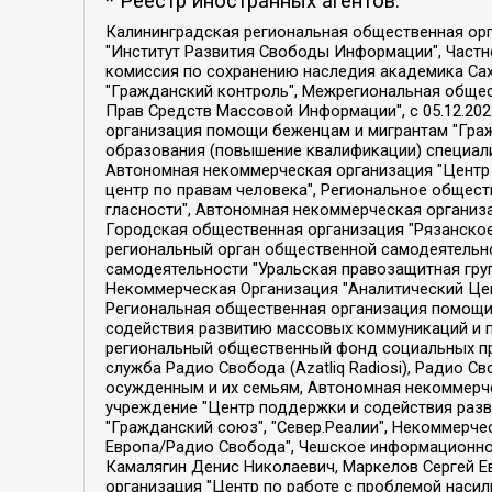
* Реестр иностранных агентов:
Калининградская региональная общественная организация "Экозащита!-Женсовет", Фонд содействия защите прав и свобод граждан "Общественный вердикт", Фонд "Институт Развития Свободы Информации", Частное учреждение "Информационное агентство МЕМО. РУ", Региональная общественная организация "Общественная комиссия по сохранению наследия академика Сахарова", Фонд поддержки свободы прессы, Санкт-Петербургская общественная правозащитная организация "Гражданский контроль", Межрегиональная общественная организация "Информационно-просветительский центр "Мемориал", Региональный Фонд "Центр Защиты Прав Средств Массовой Информации", с 05.12.2023 Фонд "Центр Защиты Прав Средств массовой информации", Региональная общественная благотворительная организация помощи беженцам и мигрантам "Гражданское содействие", Негосударственное образовательное учреждение дополнительного профессионального образования (повышение квалификации) специалистов "АКАДЕМИЯ ПО ПРАВАМ ЧЕЛОВЕКА", Свердловская региональная общественная организация "Сутяжник", Автономная некоммерческая организация "Центр независимых социологических исследований", Союз общественных объединений "Российский исследовательский центр по правам человека", Региональное общественное учреждение научно-информационный центр "МЕМОРИАЛ", Некоммерческая организация "Фонд защиты гласности", Автономная некоммерческая организация "Институт прав человека", Городская общественная организация "Екатеринбургское общество "МЕМОРИАЛ", Городская общественная организация "Рязанское историко-просветительское и правозащитное общество "Мемориал" (Рязанский Мемориал), Челябинский региональный орган общественной самодеятельности – женское общественное объединение "Женщины Евразии", Челябинский региональный орган общественной самодеятельности "Уральская правозащитная группа", Фонд содействия защите здоровья и социальной справедливости имени Андрея Рылькова, Автономная Некоммерческая Организация "Аналитический Центр Юрия Левады", Автономная некоммерческая организация социальной поддержки населения "Проект Апрель", Региональная общественная организация помощи женщинам и детям, находящимся в кризисной ситуации "Информационно-методический центр "Анна", Фонд содействия развитию массовых коммуникаций и правовому просвещению "Так-так-Так", Фонд содействия устойчивому развитию "Серебряная тайга", Свердловский региональный общественный фонд социальных проектов "Новое время", "Idel.Реалии", Кавказ.Реалии, Крым.Реалии, Телеканал Настоящее Время, Татаро-башкирская служба Радио Свобода (Azatliq Radiosi), Радио Свободная Европа/Радио Свобода (PCE/PC), "Сибирь.Реалии", "Фактограф", Благотворительный фонд помощи осужденным и их семьям, Автономная некоммерческая организация "Институт глобализации и социальных движений", Фонд "В защиту прав заключенных", Частное учреждение "Центр поддержки и содействия развитию средств массовой информации", Пензенский региональный общественный благотворительный фонд "Гражданский союз", "Север.Реалии", Некоммерческая организация Фонд "Правовая инициатива", 