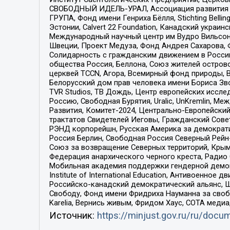
СВОБОДНЫЙ ИДЕЛЬ-УРАЛ, Ассоциация развития ж
ГРУПА, Фонд имени Генриха Бёлля, Stichting Bellin
Эстонии, Calvert 22 Foundation, Канадский укра
Международный научный центр им Вудро Вильсона
Швеции, Проект Медуза, Фонд Андрея Сахарова, Ф
Солидарность с гражданским движением в России 
общества Россия, Беллона, Союз жителей острово
церквей TCCN, Агора, Всемирный фонд природы, B
Белорусский дом прав человека имени Бориса Зво
TVR Studios, ТВ Дождь, Центр европейских иссл
Россию, Свободная Бурятия, Uralic, UnKremlin, 
Развития, Комитет-2024, Центрально-Европейски
трактатов Свидетелей Иеговы, Гражданский Совет
РЭНД корпорейшн, Русская Америка за демократи
Россия Берлин, Свободная Россия Северный Рейн-В
Союз за возвращение Северных территорий, Крымско
Федерация анархического черного креста, Радио
Мобильная академия поддержки гендерной демократи
Institute of International Education, Антивоенн
Российско-канадский демократический альянс, 
Свободу, Фонд имени Фридриха Науманна за свобо
Karelia, Вернись живым, Фридом Хаус, СОТА меди
Источник:
https://minjust.gov.ru/ru/doc