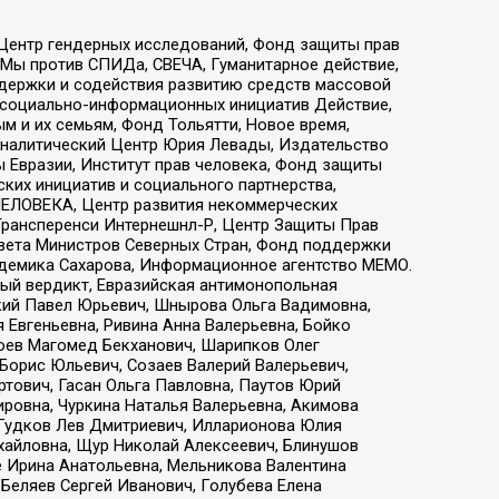
 Центр гендерных исследований, Фонд защиты прав
 Мы против СПИДа, СВЕЧА, Гуманитарное действие,
ддержки и содействия развитию средств массовой
р социально-информационных инициатив Действие,
 и их семьям, Фонд Тольятти, Новое время,
, Аналитический Центр Юрия Левады, Издательство
 Евразии, Институт прав человека, Фонд защиты
ких инициатив и социального партнерства,
ЕЛОВЕКА, Центр развития некоммерческих
 Трансперенси Интернешнл-Р, Центр Защиты Прав
овета Министров Северных Стран, Фонд поддержки
адемика Сахарова, Информационное агентство МЕМО.
ый вердикт, Евразийская антимонопольная
кий Павел Юрьевич, Шнырова Ольга Вадимовна,
 Евгеньевна, Ривина Анна Валерьевна, Бойко
хоев Магомед Бекханович, Шарипков Олег
Борис Юльевич, Созаев Валерий Валерьевич,
тович, Гасан Ольга Павловна, Паутов Юрий
ровна, Чуркина Наталья Валерьевна, Акимова
 Гудков Лев Дмитриевич, Илларионова Юлия
ихайловна, Щур Николай Алексеевич, Блинушов
е Ирина Анатольевна, Мельникова Валентина
Беляев Сергей Иванович, Голубева Елена