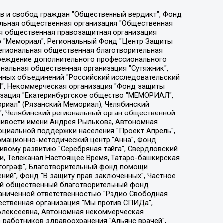
ции социально-правовых программ "Лилит", Дальневосточное общественное движение "Маяк", Санкт-Петербургская ЛГБТ-инициативная группа "Выход", Инициативная группа ЛГБТ+ "Реверс", Алексеев Андрей Викторович, Бекбулатова Таисия Львовна, Беляев Иван Михайлович, Владыкина Елена Сергеевна, Гельман Марат Александрович, Никульшина Вероника Юрьевна, Толоконникова Надежда Андреевна, Шендерович Виктор Анатольевич, Общество с ограниченной ответственностью "Данное сообщение", Общество с ограниченной ответственностью Издательский дом "Новая глава", Айнбиндер Александра Александровна, Московский комьюнити-центр для ЛГБТ+инициатив, Благотворительный фонд развития филантропии, Deutsche Welle (Германия, Kurt-Schumacher-Strasse 3, 53113 Bonn), Борзунова Мария Михайловна, Воробьев Виктор Викторович, Голубева Анна Львовна, Константинова Алла Михайловна, Малкова Ирина Владимировна, Мурадов Мурад Абдулгалимович, Осетинская Елизавета Николаевна, Понасенков Евгений Николаевич, Ганапольский Матвей Юрьевич, Киселев Евгений Алексеевич, Борухович Ирина Григорьевна, Дремин Иван Тимофеевич, Дубровский Дмитрий Викторович, Красноярская региональная общественная организация поддержки и развития альтернативных образовательных технологий и межкультурных коммуникаций "ИНТЕРРА", Маяковская Екатерина Алексеевна, Фейгин Марк Захарович, Филимонов Андрей Викторович, Дзугкоева Регина Николаевна, Доброхотов Роман Александрович, Дудь Юрий Александрович, Елкин Сергей Владимирович, Кругликов Кирилл Игоревич, Сабунаева Мария Леонидовна, Семенов Алексей Владимирович, Шаинян Карен Багратович, Шульман Екатерина Михайловна, Асафьев Артур Валерьевич, Вахштайн Виктор Семенович, Венедиктов Алексей Алексеевич, Лушникова Екатерина Евгеньевна, Волков Леонид Михайлович, Невзоров Александр Глебович, Пархоменко Сергей Борисович, Сироткин Ярослав Николаевич, Кара-Мурза Владимир Владимирович, Баранова Наталья Владимировна, Гозман Леонид Яковлевич, Кагарлицкий Борис Юльевич, Климарев Михаил Валерьевич, Милов Владимир Станиславович, Автономная некоммерческая организация Краснодарский центр современного искусства "Типография", Моргенштерн Алишер Тагирович, Соболь Любовь Эдуардовна, Общество с ограниченной ответственностью "ЛИЗА НОРМ", Каспаров Гарри Кимович, Ходорковский Михаил Борисович, Общество с ограниченной ответственностью "Апрельские тезисы", Данилович Ирина Брониславовна, Кашин Олег Владимирович, Петров Николай Владимирович, Пивоваров Алексей Владимирович, Соколов Михаил Владимирович, Цветкова Юлия Владимировна, Чичваркин Евгений Александрович, Комитет против пыток/Команда против пыток, Общество с ограниченной ответственностью "Первый научный", Общество с ограниченной ответственностью "Вертолет и ко", Белоцерковская Вероника Борисовна, Кац Максим Евгеньевич, Лазарева Татьяна Юрьевна, Шаведдинов Руслан Табризович, Яшин Илья Валерьевич, Общество с ограниченной ответственностью "Иноагент ААВ", Алешковский Дмитрий Петрович, Альбац Евгения Марковна, Быков Дмитрий Львович, Галямина Юлия Евгеньевна, Лойко Сергей Леонидович, Мартынов Кирилл Константинович, Медведев Сергей Александрович, Крашенинников Федор Геннадиевич, Гордеева Катерина Вл