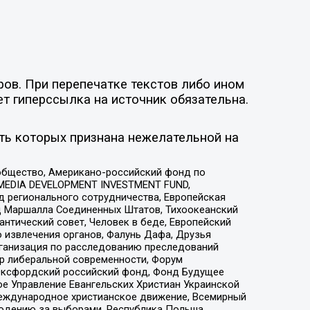
ов. При перепечатке текстов либо ином
ет гиперссылка на источник обязательна.
ть которых признана нежелательной на
общество, Американо-российский фонд по
 MEDIA DEVELOPMENT INVESTMENT FUND,
 регионального сотрудничества, Европейская
 Маршалла Соединенных Штатов, Тихоокеанский
нтический совет, Человек в беде, Европейский
 извлечения органов, Фалунь Дафа, Друзья
рганизация по расследованию преследований
тр либеральной современности, Форум
 Оксфордский российский фонд, Фонд Будущее
е Управление Евангельских Христиан Украинской
еждународное христианское движение, Всемирный
людению за выборами, Республика Польша,