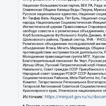
Национал-большевистская партия, ВЕК РА, Рада 
Славянская Община Капища Веды Перуна, Мужская
Русское национальное единство, Национал-социа
Ат-Такфир Валь-Хиджра, Пит Буль, Национал-соц
народа, Национальная Социалистическая Инициат
Инглистической церкви Православных Староверов
свободе совести и о религиозных объединениях,
Клуб Болельщиков Футбольного Клуба Динамо, Фа
Щелковского района, Правый сектор, УНА - УНСО, У
Религиозное объединение последователей инглии
объединение Атака, Мечеть Мирмамеда, Община К
противодействии экстремистской деятельности, 
Молодежная правозащитная группа МПГ, Курсом П
Благотворительный пансионат Ак Умут, Русская ре
Иртыш Ultras, Русский Патриотический клуб-Нов
Навального, Совет граждан СССР Прикубанского 
Народный совет граждан РСФСР СССР Архангельск
Социалистических Районов, Meta Platforms Inc, 
Комитет, Татарстанское Региональное Всетатар
Татарской Автономной Советской Социалистическ
Красноярского края, Этническое национальное о
Источник:
https://minjust.gov.ru/ru/doc