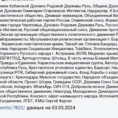
земли Кубанской Духовно Родовой Державы Русь, Община Духо
 Духовная Семинария Староверов-Инглингов, Нурджулар, К Бо
листическое общество, Джамаат мувахидов, Объединенный Вил
иалистическая рабочая партия России, Славянский союз, Форма
ива города Череповца, Духовно-Родовая Держава Русь, Русск
-Инглингов, Русский общенациональный союз, Движение против
 Омская организация общественного политического движения Р
йзрахманисты, Мусульманская религиозная организация п. Бо
краинская повстанческая армия, Тризуб им. Степана Бандеры, Бр
зма, Народная Социальная Инициатива, TulaSkins, Этнополитич
оренного Русского народа г. Астрахани, ВОЛЯ, Меджлис крымс
РЕВТАТПОД, Артподготовка, Штольц, В честь иконы Божией Мате
равды и Единения, Каракольская инициативная группа, Автогра
спублика Русь, Арестантское уголовное единство, Башкорт, Наци
окузнецк/РПК, Сибирский державный союз, Фонд борьбы с кор
округа г. Краснодара, Мужское государство, Народное объедин
ой области, Проект Штурм, Граждане СССР, Держава Союз Сов
Facebook, Instagram, WhatsApp, СИЧ-С14, Добровольческое Движ
ское общественное движение, Невоград, Молодежное Демократ
ой Республики, Конгресс ойрат-калмыцкого народа, Исполнит
бъединение, ЛГБТ, Я.МЫ Сергей Фургал
uments/7822/
данные на
03.05.2024