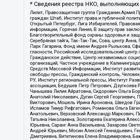
* Сведения реестра НКО, выполняющих 
Лилит, Правозащитная группа Гражданин.Армия.П
граждан Штаб, Институт права и публичной поли
Открытый Петербург, Лига Избирателей, Правова
информации, Горячая Линия, В защиту прав закл
Благотворительный фонд охраны здоровья и защи
Серебряная тайга, Так-Так-Так, Сова, центр Анн
Парк Гагарина, Фонд имени Андрея Рылькова, Сф
гласности, Российский исследовательский центр 
Гражданское действие, Центр независимых соци
организаций, Частное учреждение в Калининград
Средств Массовой Информации, Институт развити
свободы прессы, Гражданский контроль, Человек
РУ, Институт региональной прессы, Институт Ра
ассоциация, Бедушев Петр Петрович, Дзугкоева 
Чанышева Лилия Айратовна, Сидорович Ольга Бори
Анатолий Николаевич, Дугин Сергей Георгиевич, 
Викторович, Мошель Ирина Ароновна, Шведов Гри
Исламов Тимур Рифгатович, Романова Ольга Евге
Анатольевич, Верховский Александр Маркович, П
Татьяна Николаевна, Золотарева Екатерина Алек
Юрьевна, Саранг Анна Васильевна, Захарова Свет
Андрей Юрьевич, Мосин Алексей Геннадьевич, Ге
Дмитриевна, Вититинова Елена Владимировна, Ба