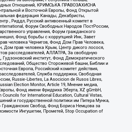
народных Отношений, КРИМСЬКА ПРАВОЗАХИСНА
ы Центральной и Восточной Европы, Фонд Открытой
иональная федерация Канады, Декабристы,
тр , Риддл, Русский антивоенный комитет в
nternational, Форум Свободных Народов ПостРоссии,
дарственного управления, Форум гражданского
рнешнл, Фонд борьбы с коррупцией Инк, Завет
прав человека Чернигов, Фонд Дом Прав Человека,
н, Дом прав человека Крым, Центр дикого лосося,
стов расследователей, АЛЛАТРА, За свободную
д, Гудзоновский институт, Фонд Демократического
сследований, Общество Сторожевой башни, Библии и
сточная Европа, Российский комитет действия,
-расследователей, Служба поддержки, Свободная
 Russie-Libertes, La Asocicion de Rusos Libres,
an Election Monitor, Article 19, Мнение медиа,
Европы, Фонд имени Фридриха Эберта, XZ gGmbH,
ls for International Education, Cultural Vistas,
ошений и государственной политики им Питера Мунка,
 Гражданских Свобод, Фонд Бориса Немцова за
имости Ингушетии, Прометей, Stop Occupation of