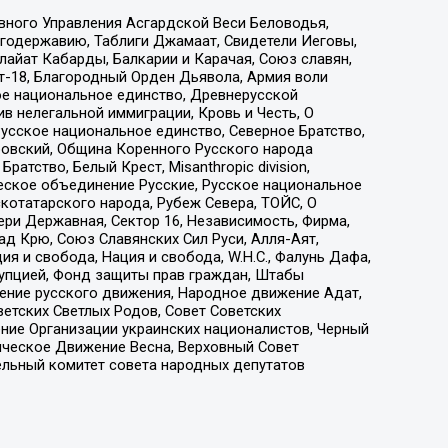
вного Управления Асгардской Веси Беловодья,
годержавию, Таблиги Джамаат, Свидетели Иеговы,
айат Кабарды, Балкарии и Карачая, Союз славян,
т-18, Благородный Орден Дьявола, Армия воли
ое национальное единство, Древнерусской
 нелегальной иммиграции, Кровь и Честь, О
усское национальное единство, Северное Братство,
ровский, Община Коренного Русского народа
атство, Белый Крест, Misanthropic division,
еское объединение Русские, Русское национальное
котатарского народа, Рубеж Севера, ТОЙС, О
ри Державная, Сектор 16, Независимость, Фирма,
д Крю, Союз Славянских Сил Руси, Алля-Аят,
я и свобода, Нация и свобода, W.H.С., Фалунь Дафа,
рупцией, Фонд защиты прав граждан, Штабы
ение русского движения, Народное движение Адат,
етских Светлых Родов, Совет Советских
ение Организации украинских националистов, Черный
ическое Движение Весна, Верховный Совет
ельный комитет совета народных депутатов