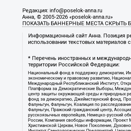
Редакция: info@poselok-anna.ru
Анна, © 2005-2026 «poselok-anna.ru»
ПОКАЗАТЬ БАННЕРНЫЕ МЕСТА
СКРЫТЬ 
Информационный сайт Анна. Позиция ре
использовании текстовых материалов с 
* Перечень иностранных и международн
территории Российской Федерации:
Национальный фонд в поддержку демократии, Ин
экономическому и правовому развитию, Национ
Международный Республиканский Институт, Откры
Платформа за Демократические Выборы, Междуна
центр защиты окружающей среды и природных ресу
фонд за демократию, Джеймстаунский фонд, Прож
Фалуньгун, Фалуньгун, Коалиция по расследован
Фалуньгун, Пражский гражданский центр, Ассоци
русскоязычных европейцев, Немецко-русский об
России, Компания свободы информации, Проект М
Христианской Церкви, Новое Поколение, Духовн
Институт Саентологических Предприятий, Церков