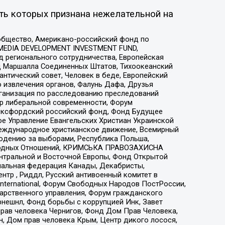
ть которых признана нежелательной на
общество, Американо-российский фонд по
 MEDIA DEVELOPMENT INVESTMENT FUND,
 регионального сотрудничества, Европейская
 Маршалла Соединенных Штатов, Тихоокеанский
нтический совет, Человек в беде, Европейский
 извлечения органов, Фалунь Дафа, Друзья
рганизация по расследованию преследований
тр либеральной современности, Форум
 Оксфордский российский фонд, Фонд Будущее
е Управление Евангельских Христиан Украинской
еждународное христианское движение, Всемирный
людению за выборами, Республика Польша,
народных Отношений, КРИМСЬКА ПРАВОЗАХИСНА
ы Центральной и Восточной Европы, Фонд Открытой
иональная федерация Канады, Декабристы,
тр , Риддл, Русский антивоенный комитет в
nternational, Форум Свободных Народов ПостРоссии,
дарственного управления, Форум гражданского
рнешнл, Фонд борьбы с коррупцией Инк, Завет
прав человека Чернигов, Фонд Дом Прав Человека,
н, Дом прав человека Крым, Центр дикого лосося,