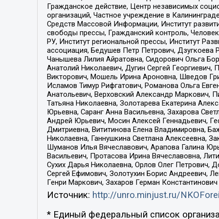
Гражданское действие, Центр независимых соци
организаций, Частное учреждение в Калининград
Средств Массовой Информации, Институт развити
свободы прессы, Гражданский контроль, Человек
РУ, Институт региональной прессы, Институт Ра
ассоциация, Бедушев Петр Петрович, Дзугкоева 
Чанышева Лилия Айратовна, Сидорович Ольга Бори
Анатолий Николаевич, Дугин Сергей Георгиевич, 
Викторович, Мошель Ирина Ароновна, Шведов Гри
Исламов Тимур Рифгатович, Романова Ольга Евге
Анатольевич, Верховский Александр Маркович, П
Татьяна Николаевна, Золотарева Екатерина Алек
Юрьевна, Саранг Анна Васильевна, Захарова Свет
Андрей Юрьевич, Мосин Алексей Геннадьевич, Ге
Дмитриевна, Вититинова Елена Владимировна, Ба
Николаевна, Ганнушкина Светлана Алексеевна, За
Шуманов Илья Вячеславович, Арапова Галина Юрь
Васильевич, Протасова Ирина Вячеславовна, Лит
Сухих Дарья Николаевна, Орлов Олег Петрович, 
Сергей Ефимович, Золотухин Борис Андреевич, Л
Генри Маркович, Захаров Герман Константинович
Источник:
http://unro.minjust.ru/NKOFore
* Единый федеральный список организа