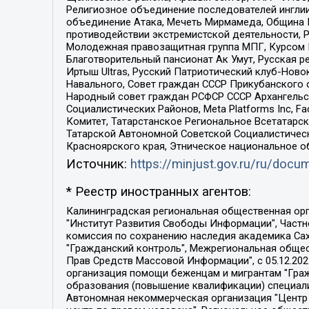
Религиозное объединение последователей инглии
объединение Атака, Мечеть Мирмамеда, Община К
противодействии экстремистской деятельности, 
Молодежная правозащитная группа МПГ, Курсом П
Благотворительный пансионат Ак Умут, Русская ре
Иртыш Ultras, Русский Патриотический клуб-Нов
Навального, Совет граждан СССР Прикубанского 
Народный совет граждан РСФСР СССР Архангельск
Социалистических Районов, Meta Platforms Inc, 
Комитет, Татарстанское Региональное Всетатар
Татарской Автономной Советской Социалистическ
Красноярского края, Этническое национальное о
Источник:
https://minjust.gov.ru/ru/doc
* Реестр иностранных агентов:
Калининградская региональная общественная организация "Экозащита!-Женсовет", Фонд содействия защите прав и свобод граждан "Общественный вердикт", Фонд "Институт Развития Свободы Информации", Частное учреждение "Информационное агентство МЕМО. РУ", Региональная общественная организация "Общественная комиссия по сохранению наследия академика Сахарова", Фонд поддержки свободы прессы, Санкт-Петербургская общественная правозащитная организация "Гражданский контроль", Межрегиональная общественная организация "Информационно-просветительский центр "Мемориал", Региональный Фонд "Центр Защиты Прав Средств Массовой Информации", с 05.12.2023 Фонд "Центр Защиты Прав Средств массовой информации", Региональная общественная благотворительная организация помощи беженцам и мигрантам "Гражданское содействие", Негосударственное образовательное учреждение дополнительного профессионального образования (повышение квалификации) специалистов "АКАДЕМИЯ ПО ПРАВАМ ЧЕЛОВЕКА", Свердловская региональная общественная организация "Сутяжник", Автономная некоммерческая организация "Центр независимых социологических исследований", Союз общественных объединений "Российский исследовательский центр по правам человека", Региональное общественное учреждение научно-информационный центр "МЕМОРИАЛ", Некоммерческая организация "Фонд защиты гласности", Автономная некоммерческая организация "Институт прав человека", Городская общественная организация "Екатеринбургское общество "МЕМОРИАЛ", Городская общественная организация "Рязанское историко-просветительское и правозащитное общество "Мемориал" (Рязанский Мемориал), Челябинский региональный орган общественной самодеятельности – женское общественное объединение "Женщины Евразии", Челябинский региональный орган общественной самодеятельности "Уральская правозащитная группа", Фонд содействия защите здоровья и социальной справедливости имени Андрея Рылькова, Автономная Некоммерческая Организация "Аналитический Центр Юрия Левады", Автономная некоммерческая организация социальной поддержки населения "Проект Апрель", Региональная общественная организация помощи женщинам и детям, находящимся в кризисной ситуации "Информационно-методический центр "Анна", Фонд содействия развитию массовых коммуникаций и правовому просвещению "Так-так-Так", Фонд содействия устойчивому развитию "Серебряная тайга", Свердловский региональный общественный фонд социальных проектов "Новое время", "Idel.Реалии", Кавказ.Реалии, Крым.Реалии, Телеканал Настоящее Время, Татаро-башкирская служба Радио Свобода (Azatliq Radiosi), Радио Свободная Европа/Радио Свобода (PCE/PC), "Сибирь.Реалии", "Фактограф", Благотворительный фонд помощи осужденным и их семьям, Автономная некоммерческая организация "Институт глобализации и социальных движений", Фонд "В защиту прав заключенных", Частное учреждение "Центр поддержки и содействия развитию средств массовой информации", Пензенский региональный общественный благотворительный фонд "Гражданский союз", "Север.Реалии", Некоммерческая организация Фонд "Правовая инициатива", 