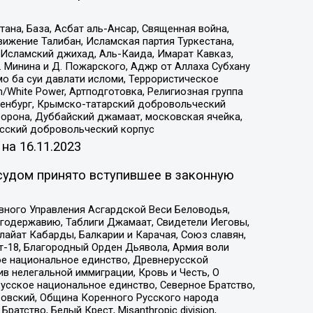
на, База, Асбат аль-Ансар, Священная война,
ижение Талибан, Исламская партия Туркестана,
Исламский джихад, Аль-Каида, Имарат Кавказ,
 Минина и Д. Пожарского, Аджр от Аллаха Субхану
о ба суи давлати исломи, Террористическое
/White Power, Артподготовка, Религиозная группа
Оренбург, Крымско-татарский добровольческий
орона, Дуббайский джамаат, московская ячейка,
усский добровольческий корпус
 на
16.11.2023
судом принято вступившее в законную
вного Управления Асгардской Веси Беловодья,
годержавию, Таблиги Джамаат, Свидетели Иеговы,
айат Кабарды, Балкарии и Карачая, Союз славян,
т-18, Благородный Орден Дьявола, Армия воли
ое национальное единство, Древнерусской
 нелегальной иммиграции, Кровь и Честь, О
усское национальное единство, Северное Братство,
ровский, Община Коренного Русского народа
атство, Белый Крест, Misanthropic division,