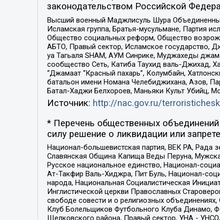
законодательством Российской Федера
Высший военный Маджлисуль Шура Объединенных с
Исламская группа, Братья-мусульмане, Партия ис
Общество социальных реформ, Общество возрожд
АБТО, Правый сектор, Исламское государство, Д
уа Тагьаля SHAM, АУМ Синрике, Муджахеды джама
сообщество Сеть, Катиба Таухид валь-Джихад, Хай
“Джамаат “Красный пахарь”, Колумбайн, Хатлонск
батальон имени Номана Челебиджихана, Азов, Па
Батал-Хаджи Белхороев, Маньяки Культ Убийц, М
Источник:
http://nac.gov.ru/terroristichesk
* Перечень общественных объединений 
силу решение о ликвидации или запрете
Национал-большевистская партия, ВЕК РА, Рада 
Славянская Община Капища Веды Перуна, Мужская
Русское национальное единство, Национал-социа
Ат-Такфир Валь-Хиджра, Пит Буль, Национал-соц
народа, Национальная Социалистическая Инициат
Инглистической церкви Православных Староверов
свободе совести и о религиозных объединениях,
Клуб Болельщиков Футбольного Клуба Динамо, Фа
Щелковского района, Правый сектор, УНА - УНСО, У