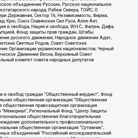
еское объединение Русские, Русское национальное
котатарского народа, Рубеж Севера, ТОЙС, О
ри Державная, Сектор 16, Независимость, Фирма,
д Крю, Союз Славянских Сил Руси, Алля-Аят,
я и свобода, Нация и свобода, W.H.С., Фалунь Дафа,
рупцией, Фонд защиты прав граждан, Штабы
ение русского движения, Народное движение Адат,
етских Светлых Родов, Совет Советских
ение Организации украинских националистов, Черный
ическое Движение Весна, Верховный Совет
ельный комитет совета народных депутатов
ции социально-правовых программ "Лилит", Дальневосточное общественное движение "Маяк", Санкт-Петербургская ЛГБТ-инициативная группа "Выход", Инициативная группа ЛГБТ+ "Реверс", Алексеев Андрей Викторович, Бекбулатова Таисия Львовна, Беляев Иван Михайлович, Владыкина Елена Сергеевна, Гельман Марат Александрович, Никульшина Вероника Юрьевна, Толоконникова Надежда Андреевна, Шендерович Виктор Анатольевич, Общество с ограниченной ответственностью "Данное сообщение", Общество с ограниченной ответственностью Издательский дом "Новая глава", Айнбиндер Александра Александровна, Московский комьюнити-центр для ЛГБТ+инициатив, Благотворительный фонд развития филантропии, Deutsche Welle (Германия, Kurt-Schumacher-Strasse 3, 53113 Bonn), Борзунова Мария Михайловна, Воробьев Виктор Викторович, Голубева Анна Львовна, Константинова Алла Михайловна, Малкова Ирина Владимировна, Мурадов Мурад Абдулгалимович, Осетинская Елизавета Николаевна, Понасенков Евгений Николаевич, Ганапольский Матвей Юрьевич, Киселев Евгений Алексеевич, Борухович Ирина Григорьевна, Дремин Иван Тимофеевич, Дубровский Дмитрий Викторович, Красноярская региональная общественная организация поддержки и развития альтернативных образовательных технологий и межкультурных коммуникаций "ИНТЕРРА", Маяковская Екатерина Алексеевна, Фейгин Марк Захарович, Филимонов Андрей Викторович, Дзугкоева Регина Николаевна, Доброхотов Роман Александрович, Дудь Юрий Александрович, Елкин Сергей Владимирович, Кругликов Кирилл Игоревич, Сабунаева Мария Леонидовна, Семенов Алексей Владимирович, Шаинян Карен Багратович, Шульман Екатерина Михайловна, Асафьев Артур Валерьевич, Вахштайн Виктор Семенович, Венедиктов Алексей Алексеевич, Лушникова Екатерина Евгеньевна, Волков Леонид Михайлович, Невзоров Александр Глебович, Пархоменко Сергей Борисович, Сироткин Ярослав Николаевич, Кара-Мурза Владимир Владимирович, Баранова Наталья Владимировна, Гозман Леонид Яковлевич, Кагарлицкий Борис Юльевич, Климарев Михаил Валерьевич, Милов Владимир Станиславович, Автономная некоммерческая организация Краснодарский центр современного искусства "Типография", Моргенштерн Алишер Тагирович, Соболь Любовь Эдуардовна, Общество с ограниченной ответственностью "ЛИЗА НОРМ", Каспаров Гарри Кимович, Ходорковский Михаил Борисович, Общество с ограниченной ответственностью "Апрельские тезисы", Данилович Ирина Брониславовна, Кашин Олег Владимирович, Петров Николай Владимирович, Пивоваров Алексей Владимирович, Соколов Михаил Владимирович, Цветкова Юлия Владимировна, Чичваркин Евгений Александрович, Комитет против пыток/Команда против пыток, Общество с ограниченной ответственностью "Первый научный", Общество с ограниченной ответственностью "Вертолет и ко", Белоцерковская Вероника Борисовна, Кац Максим Евгеньевич, Лазарева Татьяна Юрьевна, Шаведдинов Руслан Табризович, Яшин Илья Валерьевич, Общество с ограниченной ответственностью "Иноагент ААВ", Алешковский Дмитрий Петрович, Альбац Евгения Марковна, Быков Дмитрий Львович, Галямина Юлия Евгеньевна, Лойко Сергей Леонидович, Мартынов Кирилл Константинович, Медведев Сергей Александрович, Крашенинников Федор Геннадиевич, Гордеева Катерина Вл