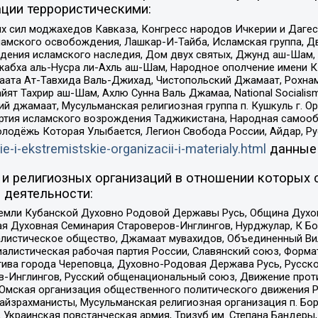
ции террористическими:
ил моджахедов Кавказа, Конгресс народов Ичкерии и Дагеста
ламского освобождения, Лашкар-И-Тайба, Исламская группа, Дв
ения исламского наследия, Дом двух святых, Джунд аш-Шам, 
жабха аль-Нусра ли-Ахль аш-Шам, Народное ополчение имени К.
ата Ат-Тавхида Валь-Джихад, Чистопольский Джамаат, Рохнам
ят Тахрир аш-Шам, Ахлю Сунна Валь Джамаа, National Socialism
ий джамаат, Мусульманская религиозная группа п. Кушкуль г. 
ртия исламского возрождения Таджикистана, Народная самооб
олодёжь Которая Улыбается, Легион Свобода России, Айдар, Р
ie-i-ekstremistskie-organizacii-i-materialy.html
данные
и религиозных организаций в отношении которых 
 деятельности:
земли Кубанской Духовно Родовой Державы Русь, Община Духо
 Духовная Семинария Староверов-Инглингов, Нурджулар, К Бо
листическое общество, Джамаат мувахидов, Объединенный Вил
иалистическая рабочая партия России, Славянский союз, Форма
ива города Череповца, Духовно-Родовая Держава Русь, Русск
-Инглингов, Русский общенациональный союз, Движение против
 Омская организация общественного политического движения Р
йзрахманисты, Мусульманская религиозная организация п. Бо
краинская повстанческая армия, Тризуб им. Степана Бандеры, Бр