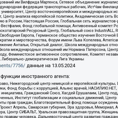
едований им Вилфрида Мартенса, Сетевое объединение журнали
Международная федерация транспортных рабочих, ИстЧам Финлан
й университет, Центр восточноевропейских и международных и
, Центр анализа европейской политики, Академическая сеть Во
ю в России, Настоящая Россия, Глобальная сеть журналистов
естфалия, Фонд глобальной помощи, Антивоенный комитет России,
татарский Ресурсный Центр, Глобальный союз IndustriALL, Russi
 Свободная Европа, Германское общество изучения Восточной 
и и миротворчества, Форум имени Льва Копелева, American Counci
ое движение Антальи, Открытый диалог, Школа международных отн
Школа международных отношений им Нормана Патерсона, Центр
ду, Феминистское антивоенное сопротивление, Комитет независ
а, Либерально-демократическая Лига Украины
uments/7756/
данные на
13.05.2024
функции иностранного агента:
раво, Нижегородский центр немецкой и европейской культуры,
тики, Фонд борьбы с коррупцией, Альянс врачей, НАСИЛИЮ.НЕТ,
я инициатива, Гражданский Союз, Хасдей Ерушалаим, Центр по
юченных, Институт глобализации и социальных движений, Цент
ты прав граждан, Благотворительный фонд помощи осужденным
а, Проект Апрель, Самарская губерния, Эра здоровья, Мемориал
ера, Центр СИБАЛЬТ, Уральская правозащитная группа, Женщины
по правам человека, Дальневосточный центр развития гражданс