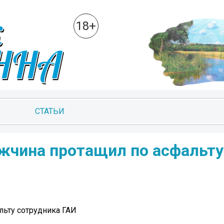
18+
СТАТЬИ
жчина протащил по асфальту
льту сотрудника ГАИ