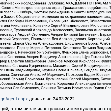
ологических исследований, Сутяжник, АКАДЕМИЯ ПО ПРАВАМ Ч
е Совета Министров северных стран, Гражданское содействие,
я прессы - Сибирь, Частное учреждение в Санкт-Петербурге С
 и Закон, Общественная комиссия по сохранению наследия ак
звития Свободы Информации, Экозащита!-Женсовет, Общественн
Регина Николаевна, Кривенко Сергей Владимирович, Милославс
совна, Туровский Александр Алексеевич, Васильева Анастасия
Пивоваров Андрей Сергеевич, Аверин Виталий Евгеньевич, Бара
горий Сергеевич, Пономарев Лев Александрович, Каргалицкий 
ньевна, Щаров Сергей Алексадрович, Цирульников Борис Альбер
ислакова-Паркер Марина Петровна, Кочеткова Татьяна Владими
сандровна, Рачинский Ян Збигневич, Жемкова Елена Борисовна,
лана Сергеевна, Аверин Владимир Анатольевич, Щур Татьяна М
фтер Валентин Михайлович, Симонов Алексей Кириллович, Флиг
женова Светлана Куприяновна, Максимов Сергей Владимирович, 
кс Елена Владимировна, Буртина Елена Юрьевна, Гендель Людм
евна, Свечников Анатолий Мариевич, Прохоров Вадим Юрьевич
инский Леонид Борисович, Лукашевский Сергей Маркович, Бахм
Добровольская Анна Дмитриевна, Королева Александра Евгенье
евинсон Лев Семенович, Локшина Татьяна Иосифовна, Орлов Ол
ignAgent.aspx
данные на
24.03.2022
ций, в том числе иностранных и международных ор