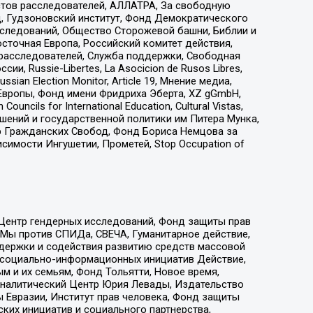
стов расследователей, АЛЛАТРА, За свободную
д, Гудзоновский институт, Фонд Демократического
сследований, Общество Сторожевой башни, Библии и
сточная Европа, Российский комитет действия,
-расследователей, Служба поддержки, Свободная
 Russie-Libertes, La Asocicion de Rusos Libres,
an Election Monitor, Article 19, Мнение медиа,
Европы, Фонд имени Фридриха Эберта, XZ gGmbH,
ls for International Education, Cultural Vistas,
ошений и государственной политики им Питера Мунка,
 Гражданских Свобод, Фонд Бориса Немцова за
имости Ингушетии, Прометей, Stop Occupation of
 Центр гендерных исследований, Фонд защиты прав
 Мы против СПИДа, СВЕЧА, Гуманитарное действие,
ддержки и содействия развитию средств массовой
р социально-информационных инициатив Действие,
 и их семьям, Фонд Тольятти, Новое время,
, Аналитический Центр Юрия Левады, Издательство
 Евразии, Институт прав человека, Фонд защиты
ких инициатив и социального партнерства,