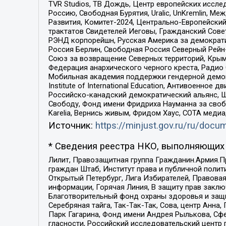
TVR Studios, ТВ Дождь, Центр европейских иссл
Россию, Свободная Бурятия, Uralic, UnKremlin, 
Развития, Комитет-2024, Центрально-Европейски
трактатов Свидетелей Иеговы, Гражданский Совет
РЭНД корпорейшн, Русская Америка за демократи
Россия Берлин, Свободная Россия Северный Рейн-В
Союз за возвращение Северных территорий, Крымско
Федерация анархического черного креста, Радио
Мобильная академия поддержки гендерной демократи
Institute of International Education, Антивоенн
Российско-канадский демократический альянс, 
Свободу, Фонд имени Фридриха Науманна за свобо
Karelia, Вернись живым, Фридом Хаус, СОТА меди
Источник:
https://minjust.gov.ru/ru/doc
* Сведения реестра НКО, выполняющих 
Лилит, Правозащитная группа Гражданин.Армия.П
граждан Штаб, Институт права и публичной поли
Открытый Петербург, Лига Избирателей, Правова
информации, Горячая Линия, В защиту прав закл
Благотворительный фонд охраны здоровья и защи
Серебряная тайга, Так-Так-Так, Сова, центр Анн
Парк Гагарина, Фонд имени Андрея Рылькова, Сф
гласности, Российский исследовательский центр 