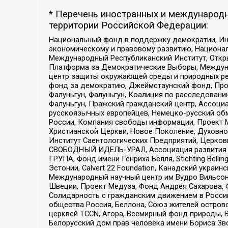
* Перечень иностранных и международн
территории Российской Федерации:
Национальный фонд в поддержку демократии, Ин
экономическому и правовому развитию, Национ
Международный Республиканский Институт, Откры
Платформа за Демократические Выборы, Междуна
центр защиты окружающей среды и природных ресу
фонд за демократию, Джеймстаунский фонд, Прож
Фалуньгун, Фалуньгун, Коалиция по расследован
Фалуньгун, Пражский гражданский центр, Ассоци
русскоязычных европейцев, Немецко-русский об
России, Компания свободы информации, Проект М
Христианской Церкви, Новое Поколение, Духовн
Институт Саентологических Предприятий, Церков
СВОБОДНЫЙ ИДЕЛЬ-УРАЛ, Ассоциация развития ж
ГРУПА, Фонд имени Генриха Бёлля, Stichting Bellin
Эстонии, Calvert 22 Foundation, Канадский укра
Международный научный центр им Вудро Вильсона
Швеции, Проект Медуза, Фонд Андрея Сахарова, Ф
Солидарность с гражданским движением в России 
общества Россия, Беллона, Союз жителей острово
церквей TCCN, Агора, Всемирный фонд природы, B
Белорусский дом прав человека имени Бориса Зво