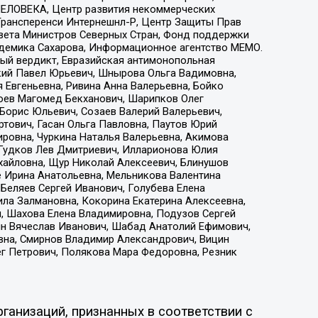
ЕЛОВЕКА, Центр развития некоммерческих
 Трансперенси Интернешнл-Р, Центр Защиты Прав
овета Министров Северных Стран, Фонд поддержки
адемика Сахарова, Информационное агентство МЕМО.
ый вердикт, Евразийская антимонопольная
кий Павел Юрьевич, Шнырова Ольга Вадимовна,
 Евгеньевна, Ривина Анна Валерьевна, Бойко
хоев Магомед Бекханович, Шарипков Олег
Борис Юльевич, Созаев Валерий Валерьевич,
тович, Гасан Ольга Павловна, Паутов Юрий
ровна, Чуркина Наталья Валерьевна, Акимова
 Гудков Лев Дмитриевич, Илларионова Юлия
ихайловна, Щур Николай Алексеевич, Блинушов
е Ирина Анатольевна, Мельникова Валентина
Беляев Сергей Иванович, Голубева Елена
ила Залмановна, Кокорина Екатерина Алексеевна,
, Шахова Елена Владимировна, Подузов Сергей
ин Вячеслав Иванович, Шабад Анатолий Ефимович,
вна, Смирнов Владимир Александрович, Вицин
ег Петрович, Полякова Мара Федоровна, Резник
ганизаций, признанных в соответствии с