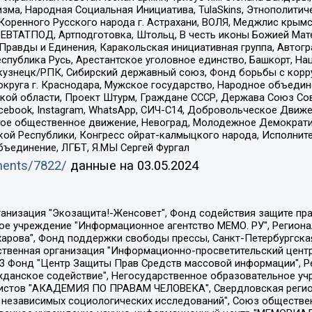
зма, Народная Социальная Инициатива, TulaSkins, Этнополитич
оренного Русского народа г. Астрахани, ВОЛЯ, Меджлис крымс
РЕВТАТПОД, Артподготовка, Штольц, В честь иконы Божией Мате
равды и Единения, Каракольская инициативная группа, Автогра
спублика Русь, Арестантское уголовное единство, Башкорт, Наци
окузнецк/РПК, Сибирский державный союз, Фонд борьбы с кор
округа г. Краснодара, Мужское государство, Народное объедин
ой области, Проект Штурм, Граждане СССР, Держава Союз Сов
Facebook, Instagram, WhatsApp, СИЧ-С14, Добровольческое Движ
ское общественное движение, Невоград, Молодежное Демократ
ой Республики, Конгресс ойрат-калмыцкого народа, Исполнит
бъединение, ЛГБТ, Я.МЫ Сергей Фургал
uments/7822/
данные на
03.05.2024
Общество с ограниченной ответственностью "Радио Свободная Европа/Радио Свобода", Чешское информационное агентство "MEDIUM-ORIENT", Красноярская региональная общественная организация "Мы против СПИДа", Камалягин Денис Николаевич, Маркелов Сергей Евгеньевич, Пономарев Лев Александрович, Савицкая Людмила Алексеевна, Автономная некоммерческая организация "Центр по работе с проблемой насилия "НАСИЛИЮ.НЕТ", Межрегиональный профессиональный союз работников здравоохранения "Альянс врачей", Юридическое лицо, зарегистрированное в Латвийской Республике, SIA "Medusa Project" (регистрационный номер 40103797863, дата регистрации 10.06.2014), Некоммерческая организация "Фонд по борьбе с коррупцией", Автономная некоммерческая организация "Институт права и публичной политики", Баданин Роман Сергеевич, Гликин Максим Александрович, Железнова Мария Михайловна, Лукьянова Юлия Сергеевна, Маетная Елизавета Витальевна, Маняхин Петр Борисович, Чуракова Ольга Владимировна, Ярош Юлия Петровна, Юридическое лицо "The Insider SIA", зарегистрированное в Риге, Латвийская Республика (дата регистрации 26.06.2015), являющееся администратором доменного имени интернет-издания "The Insider SIA", https://theins.ru, Постернак Алексей Евгеньевич, Рубин Михаил Аркадьевич, Анин Роман Александрович, Юридическое лицо Istories fonds, зарегистрированное в Латвийской Республике (регистрационный номер 50008295751, дата регистрации 24.02.2020), Великовский Дмитрий Александрович, Долинина Ирина Николаевна, Мароховская Алеся Алексеевна, Шлейнов Роман Юрьевич, Шмагун Олеся Валентиновна, Общество с ограниченной ответственностью "Альтаир 2021", Общество с ограниченной ответственностью "Вега 2021", Общество с ограниченной ответственностью "Главный редактор 2021", Общество с ограниченной ответственностью "Ромашки монолит", Важенков Артем Валерьевич, Ивановская областная общественная организация "Центр гендерных исследований", Гурман Юрий Альбертович, Медиапроект "ОВД-Инфо", Егоров Владимир Владимирович, Жилинский Владимир Александрович, Общество с ограниченной ответственностью "ЗП", Иванова София Юрьевна, Карезина Инна Павловна, Кильтау Екатерина Викторовна, Петров Алексей Викторович, Пискунов Сергей Евгеньевич, Смирнов Сергей Сергеевич, Тихонов Михаил Сергеевич, Общество с ограниченной ответственностью "ЖУРНАЛИСТ-ИНОСТРАННЫЙ АГЕНТ", Арапова Галина Юрьевна, Вольтская Татьяна Анатольевна, Американская компания "Mason G.E.S. Anonymous Foundation" (США), являющаяся владельцем интернет-издания https://mnews.world/, Компания "Stichting Bellingcat", зарегистрированная в Нидерландах (дата регистрации 11.07.2018), Захаров Андрей Вячеславович, Клепиковская Екатерина Дмитриевна, Общество с ограниченной ответственностью "МЕМО", Перл Роман Александрович, Симонов Евгений Алексеевич, Соловьева Елена Анатольевна, Сотников Даниил Владимирович, Сурначева Елизавета Дмитриевна, Автономная некоммерческая организация по защите прав человека и информированию населения "Якутия – Наше Мнение", Общество с ограниченной ответственностью "Москоу диджитал медиа", с 26.01.2023 Общество с ограниченной ответственностью "Чайка Белые сады", Ветошкина Валерия Валерьевна, Заговора Максим Александрович, Межрегиональное общественное движение "Российская ЛГБТ - сеть", Оленичев Максим Владимирович, Павлов Иван Юрьевич, Скворцова Елена Сергеевна, Общество с ограниченной ответственностью "Как бы инагент", Кочетков Игорь Викторович, Общество с ограниченной ответственностью "Честные выборы", Еланчик Олег Александрович, Общество с ограниченной ответственностью "Нобелевский призыв", Гималова Регина Эмилевна, Григорьев Андрей Валерьевич, Григорьева Алина Александровна, Ассоциация по содействию защите прав призывников, альтернативнослужащих и военнослужащих "Правозащитная группа "Гражданин.Армия.Право", Хисамова Регина Фаритовна, Автономная некоммерческая организация по реализа