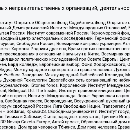
ых неправительственных организаций, деятельнос
ститут Открытое Общество Фонд Содействия, Фонд Открытое 
альный Демократический Институт Международных Отношений,
тая Россия, Институт современной России, Черноморский фонд
родный центр электоральных исследований, Германский фонд
рсов, Свободная Россия, Всемирный конгресс украинцев, Атла
ект Хармони, Родники дракона, Врачи против насильственного
ию преследования в отношении Фалуньгун в Китае, Всемирная о
ация школ политических исследований при Совете Европы, Цен
мен, Бард колледж, Европейский выбор, Фонд Ходорковского,
едиа, Международное партнерство за права человека, Духовно
ое Учебное Заведение Международный Библейский Колледж, М
ь Духовной Технологии, Европейская сеть организаций по наб
урналистики, IStories fonds, Королевский Институт Между
gcat, Bellingcat Ltd, The Insider, Институт правовой инициатив
инский конгресс, Институт Макдональда-Лорье, Украинская нац
, Свободная пресса, Возрождение, Всеукраинский духовный цен
орум свободной России, Лига Свободных Наций, Transparеncy I
– Solidarus, КрымSOS, Свободный университет, Институт госу
в Тисима и Хабомаи, Съезд народных депутатов, Гринпис Инте
DR Novaja Gazeta-Europe, Алтай проект, Образовательный дом 
зскова, Дом прав человека Тбилиси, Дом прав человека Ерева