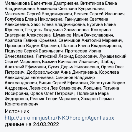
Мельникова Валентина Дмитриевна, Вититинова Елена
Владимировна, Баженова Светлана Куприяновна,
Максимов Сергей Владимирович, Беляев Сергей Иванович,
Голубева Елена Николаевна, Ганнушкина Светлана
Алексеевна, Закс Елена Владимировна, Буртина Елена
Юрьевна, Гендель Людмила Залмановна, Кокорина
Екатерина Алексеевна, Шуманов Илья Вячеславович,
Арапова Галина Юрьевна, Свечников Анатолий Мариевич,
Прохоров Вадим Юрьевич, Шахова Елена Владимировна,
Подузов Сергей Васильевич, Протасова Ирина
Вячеславовна, Литинский Леонид Борисович, Лукашевский
Сергей Маркович, Бахмин Вячеслав Иванович, Шабад
Анатолий Ефимович, Сухих Дарья Николаевна, Орлов Олег
Петрович, Добровольская Анна Дмитриевна, Королева
Александра Евгеньевна, Смирнов Владимир
Александрович, Вицин Сергей Ефимович, Золотухин Борис
Андреевич, Левинсон Лев Семенович, Локшина Татьяна
Иосифовна, Орлов Олег Петрович, Полякова Мара
Федоровна, Резник Генри Маркович, Захаров Герман
Константинович
Источник:
http://unro.minjust.ru/NKOForeignAgent.aspx
данные на
24.03.2022