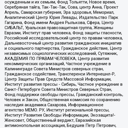
осужденным и их семьям, Фонд Тольятти, Новое время,
Серебряная тайга, Так-Так-Так, Сова, центр Анна, Проект
Апрель, Самарская губерния, Эра здоровья, Мемориал,
Аналитический Центр Юрия Левады, Издательство Парк
Гагарина, Фонд имени Андрея Рылькова, Сфера, Центр
СИБАЛЬТ, Уральская правозащитная группа, Женщины
Евразии, Институт прав человека, Фонд защиты гласности,
Российский исследовательский центр по правам человека,
Дальневосточный центр развития гражданских инициатив
и социального партнерства, Гражданское действие, Центр
независимых социологических исследований, Сутяжник,
АКАДЕМИЯ ПО ПРАВАМ ЧЕЛОВЕКА, Центр развития
некоммерческих организаций, Частное учреждение в
Калининграде Совета Министров северных стран,
Гражданское содействие, Трансперенси Интернешнл-Р,
Центр Защиты Прав Средств Массовой Информации,
Институт развития прессы - Сибирь, Частное учреждение в
Санкт-Петербурге Совета Министров Северных Стран,
Фонд поддержки свободы прессы, Гражданский контроль,
Человек и Закон, Общественная комиссия по сохранению
наследия академика Сахарова, Информационное
агентство МЕМО. РУ, Институт региональной прессы,
Институт Развития Свободы Информации, Экозащита!-
Женсовет, Общественный вердикт, Евразийская
антимонопольная ассоциация, Бедушев Петр Петрович,