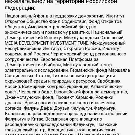
нежелательной на территории Российской
Федерации:
Национальный фонд в поддержку демократии, Институт
Открытое Общество Фонд Содействия, Фонд Открытое
общество, Американо-российский фонд по
экономическому и правовому развитию, Национальный
Демократический Институт Международных Отношений,
MEDIA DEVELOPMENT INVESTMENT FUND, Международный
Республиканский Институт, Открытая Россия, Институт
современной России, Черноморский фонд регионального
сотрудничества, Европейская Платформа за
Демократические Выборы, Международный центр
электоральных исследований, Германский фонд Маршалла
Соединенных Штатов, Тихоокеанский центр защиты
окружающей среды и природных ресурсов, Свободная
Россия, Всемирный конгресс украинцев, Атлантический
совет, Человек в беде, Европейский фонд за демократию,
Джеймстаунский фонд, Прожект Хармони, Родники
дракона, Врачи против насильственного извлечения
органов, Фалунь Дафа, Друзья Фалуньгун, Фалуньгун,
Коалиция по расследованию преследования в отношении
Фалуньгун в Китае, Всемирная организация по
расследованию преследований Фалуньгун, Пражский
гражданский центр, Ассоциация школ политических