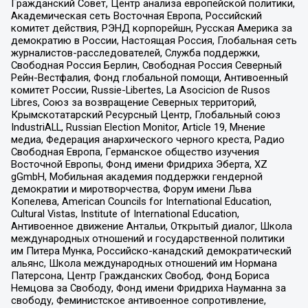
Гражданский Совет, Центр анализа европейской политики,
Академическая сеть Восточная Европа, Российский
комитет действия, РЭНД корпорейшн, Русская Америка за
демократию в России, Настоящая Россия, Глобальная сеть
журналистов-расследователей, Служба поддержки,
Свободная Россия Берлин, Свободная Россия Северный
Рейн-Вестфалия, Фонд глобальной помощи, Антивоенный
комитет России, Russie-Libertes, La Asocicion de Rusos
Libres, Союз за возвращение Северных территорий,
Крымскотатарский Ресурсный Центр, Глобальный союз
IndustriALL, Russian Election Monitor, Article 19, Мнение
медиа, Федерация анархического черного креста, Радио
Свободная Европа, Германское общество изучения
Восточной Европы, Фонд имени Фридриха Эберта, XZ
gGmbH, Мобильная академия поддержки гендерной
демократии и миротворчества, Форум имени Льва
Копелева, American Councils for International Education,
Cultural Vistas, Institute of International Education,
Антивоенное движение Антальи, Открытый диалог, Школа
международных отношений и государственной политики
им Питера Мунка, Российско-канадский демократический
альянс, Школа международных отношений им Нормана
Патерсона, Центр Гражданских Свобод, Фонд Бориса
Немцова за Свободу, Фонд имени Фридриха Науманна за
свободу, Феминистское антивоенное сопротивление,