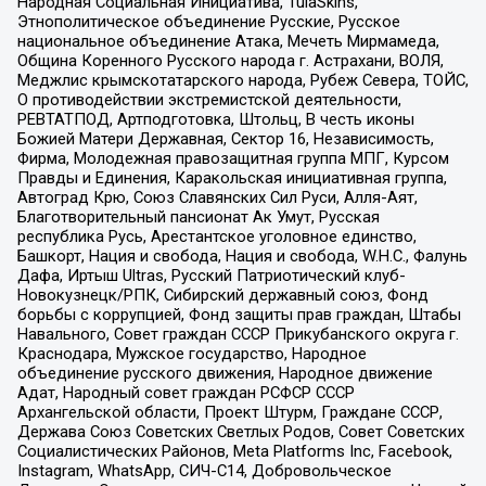
Народная Социальная Инициатива, TulaSkins,
Этнополитическое объединение Русские, Русское
национальное объединение Атака, Мечеть Мирмамеда,
Община Коренного Русского народа г. Астрахани, ВОЛЯ,
Меджлис крымскотатарского народа, Рубеж Севера, ТОЙС,
О противодействии экстремистской деятельности,
РЕВТАТПОД, Артподготовка, Штольц, В честь иконы
Божией Матери Державная, Сектор 16, Независимость,
Фирма, Молодежная правозащитная группа МПГ, Курсом
Правды и Единения, Каракольская инициативная группа,
Автоград Крю, Союз Славянских Сил Руси, Алля-Аят,
Благотворительный пансионат Ак Умут, Русская
республика Русь, Арестантское уголовное единство,
Башкорт, Нация и свобода, Нация и свобода, W.H.С., Фалунь
Дафа, Иртыш Ultras, Русский Патриотический клуб-
Новокузнецк/РПК, Сибирский державный союз, Фонд
борьбы с коррупцией, Фонд защиты прав граждан, Штабы
Навального, Совет граждан СССР Прикубанского округа г.
Краснодара, Мужское государство, Народное
объединение русского движения, Народное движение
Адат, Народный совет граждан РСФСР СССР
Архангельской области, Проект Штурм, Граждане СССР,
Держава Союз Советских Светлых Родов, Совет Советских
Социалистических Районов, Meta Platforms Inc, Facebook,
Instagram, WhatsApp, СИЧ-С14, Добровольческое