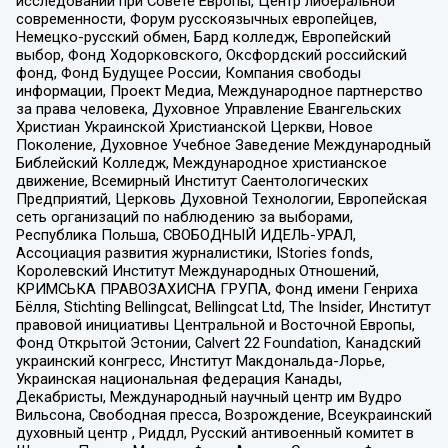
исследований при Совете Европы, Центр либеральной
современности, Форум русскоязычных европейцев,
Немецко-русский обмен, Бард колледж, Европейский
выбор, Фонд Ходорковского, Оксфордский российский
фонд, Фонд Будущее России, Компания свободы
информации, Проект Медиа, Международное партнерство
за права человека, Духовное Управление Евангельских
Христиан Украинской Христианской Церкви, Новое
Поколение, Духовное Учебное Заведение Международный
Библейский Колледж, Международное христианское
движение, Всемирный Институт Саентологических
Предприятий, Церковь Духовной Технологии, Европейская
сеть организаций по наблюдению за выборами,
Республика Польша, СВОБОДНЫЙ ИДЕЛЬ-УРАЛ,
Ассоциация развития журналистики, IStories fonds,
Королевский Институт Международных Отношений,
КРИМСЬКА ПРАВОЗАХИСНА ГРУПА, Фонд имени Генриха
Бёлля, Stichting Bellingcat, Bellingcat Ltd, The Insider, Институт
правовой инициативы Центральной и Восточной Европы,
Фонд Открытой Эстонии, Calvert 22 Foundation, Канадский
украинский конгресс, Институт Макдональда-Лорье,
Украинская национальная федерация Канады,
Декабристы, Международный научный центр им Вудро
Вильсона, Свободная пресса, Возрождение, Всеукраинский
духовный центр , Риддл, Русский антивоенный комитет в