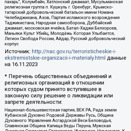
пахарь”, Колумбайн, Хатлонский джамаат, Мусульманская
религиозная группа п. Кушкуль г. Оренбург, Крымско-
татарский добровольческий батальон имени Номана
Челебиджихана, Азов, Партия исламского возрождения
Таджикистана, Народная самооборона, Дуббайский
джамаат, московская ячейка, Батал-Хаджи Белхороев,
Маньяки Культ Убийц, Молодёжь Которая Улыбается,
Легион Свобода России, Айдар, Русский добровольческий
корпус
Источник:
http://nac.gov.ru/terroristicheskie-i-
ekstremistskie-organizacii-i-materialy.html
данные
на
16.11.2023
* Перечень общественных объединений и
религиозных организаций в отношении
которых судом принято вступившее в
законную силу решение о ликвидации или
запрете деятельности:
Национал-большевистская партия, ВЕК РА, Рада земли
Кубанской Духовно Родовой Державы Русь, Община
Духовного Управления Асгардской Веси Беловодья,
Славянская Община Капища Веды Перуна, Мужская
Духовная Семинария Староверов-Инглингов, Нурджулар, К