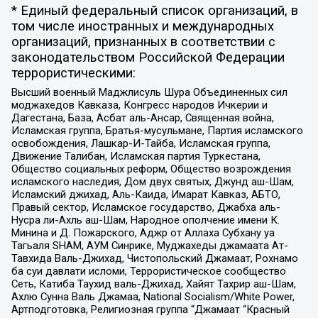
* Единый федеральный список организаций, в
том числе иностранных и международных
организаций, признанных в соответствии с
законодательством Российской Федерации
террористическими:
Высший военный Маджлисуль Шура Объединенных сил
моджахедов Кавказа, Конгресс народов Ичкерии и
Дагестана, База, Асбат аль-Ансар, Священная война,
Исламская группа, Братья-мусульмане, Партия исламского
освобождения, Лашкар-И-Тайба, Исламская группа,
Движение Талибан, Исламская партия Туркестана,
Общество социальных реформ, Общество возрождения
исламского наследия, Дом двух святых, Джунд аш-Шам,
Исламский джихад, Аль-Каида, Имарат Кавказ, АБТО,
Правый сектор, Исламское государство, Джабха аль-
Нусра ли-Ахль аш-Шам, Народное ополчение имени К.
Минина и Д. Пожарского, Аджр от Аллаха Субхану уа
Тагьаля SHAM, АУМ Синрике, Муджахеды джамаата Ат-
Тавхида Валь-Джихад, Чистопольский Джамаат, Рохнамо
ба суи давлати исломи, Террористическое сообщество
Сеть, Катиба Таухид валь-Джихад, Хайят Тахрир аш-Шам,
Ахлю Сунна Валь Джамаа, National Socialism/White Power,
Артподготовка, Религиозная группа “Джамаат “Красный