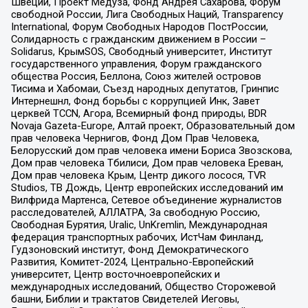
Швеции, Проект Медуза, Фонд Андрея Сахарова, Форум
свободной России, Лига Свободных Наций, Transparеncy
International, Форум Свободных Народов ПостРоссии,
Солидарность с гражданским движением в России –
Solidarus, КрымSOS, Свободный университет, Институт
государственного управления, Форум гражданского
общества Россия, Беллона, Союз жителей островов
Тисима и Хабомаи, Съезд народных депутатов, Гринпис
Интернешнл, Фонд борьбы с коррупцией Инк, Завет
церквей TCCN, Агора, Всемирный фонд природы, BDR
Novaja Gazeta-Europe, Алтай проект, Образовательный дом
прав человека Чернигов, Фонд Дом Прав Человека,
Белорусский дом прав человека имени Бориса Звозскова,
Дом прав человека Тбилиси, Дом прав человека Ереван,
Дом прав человека Крым, Центр дикого лосося, TVR
Studios, ТВ Дождь, Центр европейских исследований им
Вилфрида Мартенса, Сетевое объединение журналистов
расследователей, АЛЛАТРА, За свободную Россию,
Свободная Бурятия, Uralic, UnKremlin, Международная
федерация транспортных рабочих, ИстЧам Финланд,
Гудзоновский институт, Фонд Демократического
Развития, Комитет-2024, Центрально-Европейский
университет, Центр восточноевропейских и
международных исследований, Общество Сторожевой
башни, Библии и трактатов Свидетелей Иеговы,