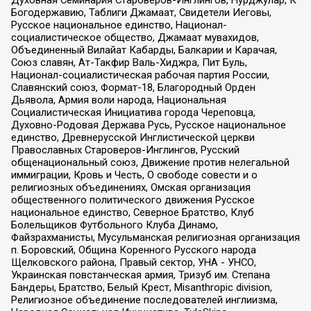
Богодержавию, Таблиги Джамаат, Свидетели Иеговы,
Русское национальное единство, Национал-
социалистическое общество, Джамаат мувахидов,
Объединенный Вилайат Кабарды, Балкарии и Карачая,
Союз славян, Ат-Такфир Валь-Хиджра, Пит Буль,
Национал-социалистическая рабочая партия России,
Славянский союз, Формат-18, Благородный Орден
Дьявола, Армия воли народа, Национальная
Социалистическая Инициатива города Череповца,
Духовно-Родовая Держава Русь, Русское национальное
единство, Древнерусской Инглистической церкви
Православных Староверов-Инглингов, Русский
общенациональный союз, Движение против нелегальной
иммиграции, Кровь и Честь, О свободе совести и о
религиозных объединениях, Омская организация
общественного политического движения Русское
национальное единство, Северное Братство, Клуб
Болельщиков Футбольного Клуба Динамо,
Файзрахманисты, Мусульманская религиозная организация
п. Боровский, Община Коренного Русского народа
Щелковского района, Правый сектор, УНА - УНСО,
Украинская повстанческая армия, Тризуб им. Степана
Бандеры, Братство, Белый Крест, Misanthropic division,
Религиозное объединение последователей инглиизма,