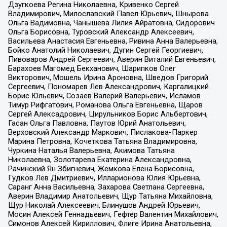
Дзугкоева Регина Николаевна, Кривенко Сергей
Владимирович, Милославский Павел Юрьевич, Шнырова
Ольга Вадимовна, Чанышева Лилия Айратовна, Сидорович
Ольга Борисовна, Туровский Александр Алексеевич,
Васильева Анастасия Евгеньевна, Ривина Анна Валерьевна,
Бойко Анатолий Николаевич, Дугин Сергей Георгиевич,
Пивоваров Андрей Сергеевич, Аверин Виталий Евгеньевич,
Барахоев Магомед Бекханович, Шарипков Олег
Викторович, Мошель Ирина Ароновна, Шведов Григорий
Сергеевич, Пономарев Лев Александрович, Каргалицкий
Борис Юльевич, Созаев Валерий Валерьевич, Исламов
Тимур Рифгатович, Романова Ольга Евгеньевна, Щаров
Сергей Алексадрович, Цирульников Борис Альбертович,
Гасан Ольга Павловна, Паутов Юрий Анатольевич,
Верховский Александр Маркович, Пислакова-Паркер
Марина Петровна, Кочеткова Татьяна Владимировна,
Чуркина Наталья Валерьевна, Акимова Татьяна
Николаевна, Золотарева Екатерина Александровна,
Рачинский Ян Збигневич, Жемкова Елена Борисовна,
Гудков Лев Дмитриевич, Илларионова Юлия Юрьевна,
Саранг Анна Васильевна, Захарова Светлана Сергеевна,
Аверин Владимир Анатольевич, Щур Татьяна Михайловна,
Щур Николай Алексеевич, Блинушов Андрей Юрьевич,
Мосин Алексей Геннадьевич, Гефтер Валентин Михайлович,
Симонов Алексей Кириллович, Флиге Ирина Анатольевна,