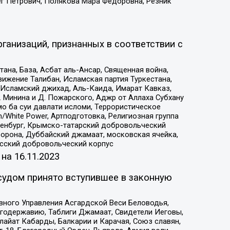
ег Петрович, Полякова Мара Федоровна, Резник
ганизаций, признанных в соответствии с
на, База, Асбат аль-Ансар, Священная война,
ижение Талибан, Исламская партия Туркестана,
Исламский джихад, Аль-Каида, Имарат Кавказ,
 Минина и Д. Пожарского, Аджр от Аллаха Субхану
о ба суи давлати исломи, Террористическое
/White Power, Артподготовка, Религиозная группа
Оренбург, Крымско-татарский добровольческий
орона, Дуббайский джамаат, московская ячейка,
усский добровольческий корпус
 на
16.11.2023
судом принято вступившее в законную
вного Управления Асгардской Веси Беловодья,
годержавию, Таблиги Джамаат, Свидетели Иеговы,
айат Кабарды, Балкарии и Карачая, Союз славян,