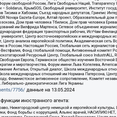
орум свободной России, Лига Свободных Наций, Transparеncy I
– Solidarus, КрымSOS, Свободный университет, Институт госу
в Тисима и Хабомаи, Съезд народных депутатов, Гринпис Инте
DR Novaja Gazeta-Europe, Алтай проект, Образовательный дом 
зскова, Дом прав человека Тбилиси, Дом прав человека Ерева
едований им Вилфрида Мартенса, Сетевое объединение журнали
Международная федерация транспортных рабочих, ИстЧам Финлан
й университет, Центр восточноевропейских и международных и
, Центр анализа европейской политики, Академическая сеть Во
ю в России, Настоящая Россия, Глобальная сеть журналистов
естфалия, Фонд глобальной помощи, Антивоенный комитет России,
татарский Ресурсный Центр, Глобальный союз IndustriALL, Russi
 Свободная Европа, Германское общество изучения Восточной 
и и миротворчества, Форум имени Льва Копелева, American Counci
ое движение Антальи, Открытый диалог, Школа международных отн
Школа международных отношений им Нормана Патерсона, Центр
ду, Феминистское антивоенное сопротивление, Комитет независ
а, Либерально-демократическая Лига Украины
uments/7756/
данные на
13.05.2024
функции иностранного агента:
раво, Нижегородский центр немецкой и европейской культуры,
тики, Фонд борьбы с коррупцией, Альянс врачей, НАСИЛИЮ.НЕТ,