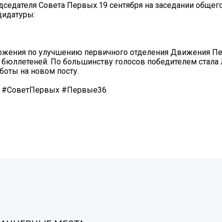
дателя Совета Первых.19 сентября на заседании общего
дидатуры:
ложения по улучшению первичного отделения Движения П
м бюллетеней. По большинству голосов победителем стал
боты на новом посту.
6 #СоветПервых #Первые36