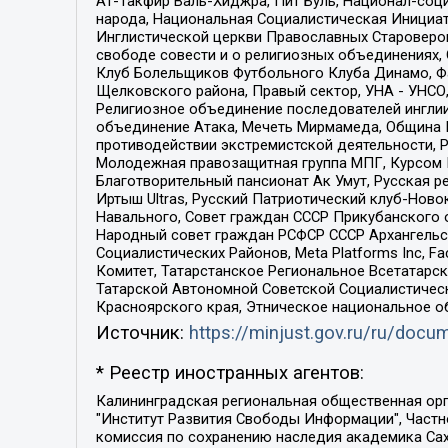
Ат-Такфир Валь-Хиджра, Пит Буль, Национал-соц
народа, Национальная Социалистическая Инициат
Инглистической церкви Православных Староверов
свободе совести и о религиозных объединениях,
Клуб Болельщиков Футбольного Клуба Динамо, Фа
Щелковского района, Правый сектор, УНА - УНСО, У
Религиозное объединение последователей инглии
объединение Атака, Мечеть Мирмамеда, Община К
противодействии экстремистской деятельности, 
Молодежная правозащитная группа МПГ, Курсом П
Благотворительный пансионат Ак Умут, Русская ре
Иртыш Ultras, Русский Патриотический клуб-Нов
Навального, Совет граждан СССР Прикубанского 
Народный совет граждан РСФСР СССР Архангельск
Социалистических Районов, Meta Platforms Inc, 
Комитет, Татарстанское Региональное Всетатар
Татарской Автономной Советской Социалистическ
Красноярского края, Этническое национальное о
Источник:
https://minjust.gov.ru/ru/doc
* Реестр иностранных агентов:
Калининградская региональная общественная организация "Экозащита!-Женсовет", Фонд содействия защите прав и свобод граждан "Общественный вердикт", Фонд "Институт Развития Свободы Информации", Частное учреждение "Информационное агентство МЕМО. РУ", Региональная общественная организация "Общественная комиссия по сохранению наследия академика Сахарова", Фонд поддержки свободы прессы, Санкт-Петербургская общественная правозащитная организация "Гражданский контроль", Межрегиональная общественная организация "Информационно-просветительский центр "Мемориал", Региональный Фонд "Центр Защиты Прав Средств Массовой Информации", с 05.12.2023 Фонд "Центр Защиты Прав Средств массовой информации", Региональная общественная благотворительная организация помощи беженцам и мигрантам "Гражданское содействие", Негосударственное образовательное учреждение дополнительного профессионального образования (повышение квалификации) специалистов "АКАДЕМИЯ ПО ПРАВАМ ЧЕЛОВЕКА", Свердловская региональная общественная организация "Сутяжник", Автономная некоммерческая организация "Центр независимых социологических исследований", Союз общественных объединений "Российский исследовательский центр по правам человека", Региональное общественное учреждение научно-информационный центр "МЕМОРИАЛ", Некоммерческая организация "Фонд защиты гласности", Автономная некоммерческая организация "Институт прав человека", Городская общественная организация "Екатеринбургское общество "МЕМОРИАЛ", Городская общественная организация "Рязанское историко-просветительское и правозащитное общество "Мемориал" (Рязанский Мемориал), Челябинский региональный орган общественной самодеятельности – женское общественное объединение "Женщины Евразии", Челябинский региональный орган общественной самодеятельности "Уральская правозащитная группа", Фонд содействия защите здоровья и социальной справедливости имени Андрея Рылькова, Автономная Некоммерческая Организация "Аналитический Центр Юрия Левады", Автономная некоммерческая организация социальной поддержки населения "Проект Апрель", Региональная общественная организация помощи женщинам и детям, находящимся в кризисной ситуации "Информационно-методический центр "Анна", Фонд содействия развитию массовых коммуникаций и правовому просвещению "Так-так-Так", Фонд содействия устойчивому развитию "Серебряная тайга", Свердловский региональный общественный фонд социальных проектов "Новое время", "Idel.Реалии", Кавказ.Реалии, Крым.Реалии, Телеканал Настоящее Время, Татаро-башкирская служба Радио Свобода (Azatliq Radiosi), Радио Свободная Европа/Радио Свобода (PCE/PC), "Сибирь.Реалии", "Фактограф", Благотворительный фонд помощи осужденным и их семьям, Автономная некоммерческая организация "Институт глобализации и социальных движений", Фонд "В защиту прав заключенных", Частное учреждение "Центр поддержки и содействия развитию средств массовой информации", Пензенский региональный общественный благотворительный фонд "Гражданский союз", "Север.Реалии", Некоммерческая организация Фонд "Правовая инициатива", 