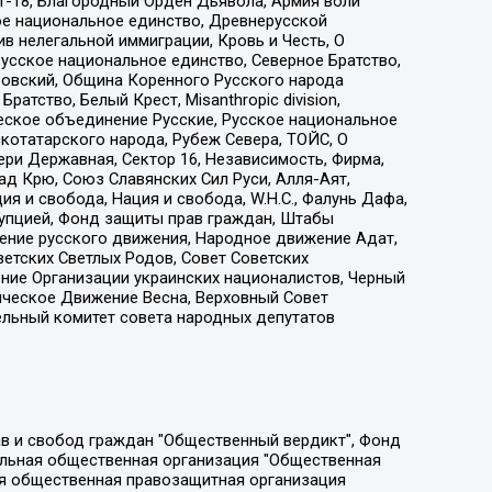
т-18, Благородный Орден Дьявола, Армия воли
ое национальное единство, Древнерусской
 нелегальной иммиграции, Кровь и Честь, О
усское национальное единство, Северное Братство,
ровский, Община Коренного Русского народа
атство, Белый Крест, Misanthropic division,
еское объединение Русские, Русское национальное
котатарского народа, Рубеж Севера, ТОЙС, О
ри Державная, Сектор 16, Независимость, Фирма,
д Крю, Союз Славянских Сил Руси, Алля-Аят,
я и свобода, Нация и свобода, W.H.С., Фалунь Дафа,
рупцией, Фонд защиты прав граждан, Штабы
ение русского движения, Народное движение Адат,
етских Светлых Родов, Совет Советских
ение Организации украинских националистов, Черный
ическое Движение Весна, Верховный Совет
ельный комитет совета народных депутатов
ции социально-правовых программ "Лилит", Дальневосточное общественное движение "Маяк", Санкт-Петербургская ЛГБТ-инициативная группа "Выход", Инициативная группа ЛГБТ+ "Реверс", Алексеев Андрей Викторович, Бекбулатова Таисия Львовна, Беляев Иван Михайлович, Владыкина Елена Сергеевна, Гельман Марат Александрович, Никульшина Вероника Юрьевна, Толоконникова Надежда Андреевна, Шендерович Виктор Анатольевич, Общество с ограниченной ответственностью "Данное сообщение", Общество с ограниченной ответственностью Издательский дом "Новая глава", Айнбиндер Александра Александровна, Московский комьюнити-центр для ЛГБТ+инициатив, Благотворительный фонд развития филантропии, Deutsche Welle (Германия, Kurt-Schumacher-Strasse 3, 53113 Bonn), Борзунова Мария Михайловна, Воробьев Виктор Викторович, Голубева Анна Львовна, Константинова Алла Михайловна, Малкова Ирина Владимировна, Мурадов Мурад Абдулгалимович, Осетинская Елизавета Николаевна, Понасенков Евгений Николаевич, Ганапольский Матвей Юрьевич, Киселев Евгений Алексеевич, Борухович Ирина Григорьевна, Дремин Иван Тимофеевич, Дубровский Дмитрий Викторович, Красноярская региональная общественная организация поддержки и развития альтернативных образовательных технологий и межкультурных коммуникаций "ИНТЕРРА", Маяковская Екатерина Алексеевна, Фейгин Марк Захарович, Филимонов Андрей Викторович, Дзугкоева Регина Николаевна, Доброхотов Роман Александрович, Дудь Юрий Александрович, Елкин Сергей Владимирович, Кругликов Кирилл Игоревич, Сабунаева Мария Леонидовна, Семенов Алексей Владимирович, Шаинян Карен Багратович, Шульман Екатерина Михайловна, Асафьев Артур Валерьевич, Вахштайн Виктор Семенович, Венедиктов Алексей Алексеевич, Лушникова Екатерина Евгеньевна, Волков Леонид Михайлович, Невзоров Александр Глебович, Пархоменко Сергей Борисович, Сироткин Ярослав Николаевич, Кара-Мурза Владимир Владимирович, Баранова Наталья Владимировна, Гозман Леонид Яковлевич, Кагарлицкий Борис Юльевич, Климарев Михаил Валерьевич, Милов Владимир Станиславович, Автономная некоммерческая организация Краснодарский центр современного искусства "Типография", Моргенштерн Алишер Тагирович, Соболь Любовь Эдуардовна, Общество с ограниченной ответственностью "ЛИЗА НОРМ", Каспаров Гарри Кимович, Ходорковский Михаил Борисович, Общество с ограниченной ответственностью "Апрельские тезисы", Данилович Ирина Брониславовна, Кашин Олег Владимирович, Петров Николай Владимирович, Пивоваров Алексей Владимирович, Соколов Михаил Владимирович, Цветкова Юлия Владимировна, Чичваркин Евгений Александрович, Комитет против пыток/Команда против пыток, Общество с ограниченной ответственностью "Первый научный", Общество с ограниченной ответственностью "Вертолет и ко", Белоцерковская Вероника Борисовна, Кац Максим Евгеньевич, Лазарева Татьяна Юрьевна, Шаведдинов Руслан Табризович, Яшин Илья Валерьевич, Общество с ограниченной ответственностью "Иноагент ААВ", Алешковский Дмитрий Петрович, Альбац Евгения Марковна, Быков Дмитрий Львович, Галямина Юлия Евгеньевна, Лойко Сергей Леонидович, Мартынов Кирилл Константинович, Медведев Сергей Александрович, Крашенинников Федор Геннадиевич, Гордеева Катерина Вл