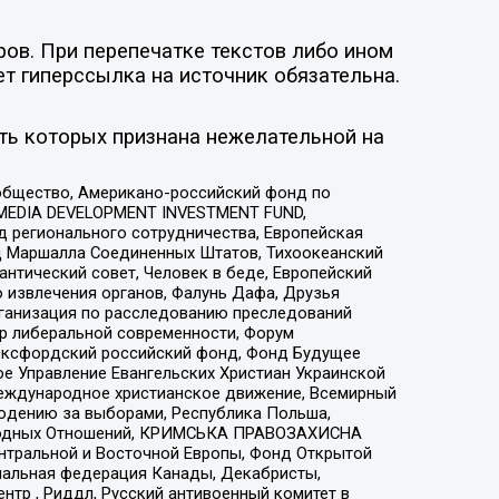
ов. При перепечатке текстов либо ином
ет гиперссылка на источник обязательна.
ть которых признана нежелательной на
общество, Американо-российский фонд по
 MEDIA DEVELOPMENT INVESTMENT FUND,
 регионального сотрудничества, Европейская
 Маршалла Соединенных Штатов, Тихоокеанский
нтический совет, Человек в беде, Европейский
 извлечения органов, Фалунь Дафа, Друзья
рганизация по расследованию преследований
тр либеральной современности, Форум
 Оксфордский российский фонд, Фонд Будущее
е Управление Евангельских Христиан Украинской
еждународное христианское движение, Всемирный
людению за выборами, Республика Польша,
народных Отношений, КРИМСЬКА ПРАВОЗАХИСНА
ы Центральной и Восточной Европы, Фонд Открытой
иональная федерация Канады, Декабристы,
тр , Риддл, Русский антивоенный комитет в