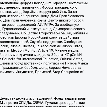
nternational, Форум Свободных Народов ПостРоссии,
дарственного управления, Форум гражданского
рнешнл, Фонд борьбы с коррупцией Инк, Завет
прав человека Чернигов, Фонд Дом Прав Человека,
н, Дом прав человека Крым, Центр дикого лосося,
стов расследователей, АЛЛАТРА, За свободную
д, Гудзоновский институт, Фонд Демократического
сследований, Общество Сторожевой башни, Библии и
сточная Европа, Российский комитет действия,
-расследователей, Служба поддержки, Свободная
 Russie-Libertes, La Asocicion de Rusos Libres,
an Election Monitor, Article 19, Мнение медиа,
Европы, Фонд имени Фридриха Эберта, XZ gGmbH,
ls for International Education, Cultural Vistas,
ошений и государственной политики им Питера Мунка,
 Гражданских Свобод, Фонд Бориса Немцова за
имости Ингушетии, Прометей, Stop Occupation of
 Центр гендерных исследований, Фонд защиты прав
 Мы против СПИДа, СВЕЧА, Гуманитарное действие,