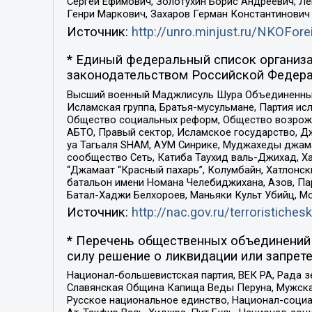
Сергей Ефимович, Золотухин Борис Андреевич, Л
Генри Маркович, Захаров Герман Константинович
Источник:
http://unro.minjust.ru/NKOFore
* Единый федеральный список организа
законодательством Российской Федера
Высший военный Маджлисуль Шура Объединенных с
Исламская группа, Братья-мусульмане, Партия ис
Общество социальных реформ, Общество возрожд
АБТО, Правый сектор, Исламское государство, Д
уа Тагьаля SHAM, АУМ Синрике, Муджахеды джама
сообщество Сеть, Катиба Таухид валь-Джихад, Хай
“Джамаат “Красный пахарь”, Колумбайн, Хатлонск
батальон имени Номана Челебиджихана, Азов, Па
Батал-Хаджи Белхороев, Маньяки Культ Убийц, М
Источник:
http://nac.gov.ru/terroristichesk
* Перечень общественных объединений 
силу решение о ликвидации или запрете
Национал-большевистская партия, ВЕК РА, Рада 
Славянская Община Капища Веды Перуна, Мужская
Русское национальное единство, Национал-социа