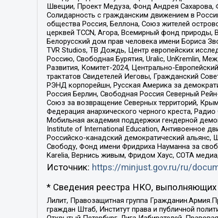
Швеции, Проект Медуза, Фонд Андрея Сахарова, Ф
Солидарность с гражданским движением в России 
общества Россия, Беллона, Союз жителей острово
церквей TCCN, Агора, Всемирный фонд природы, B
Белорусский дом прав человека имени Бориса Зво
TVR Studios, ТВ Дождь, Центр европейских иссл
Россию, Свободная Бурятия, Uralic, UnKremlin, 
Развития, Комитет-2024, Центрально-Европейски
трактатов Свидетелей Иеговы, Гражданский Совет
РЭНД корпорейшн, Русская Америка за демократи
Россия Берлин, Свободная Россия Северный Рейн-В
Союз за возвращение Северных территорий, Крымско
Федерация анархического черного креста, Радио
Мобильная академия поддержки гендерной демократи
Institute of International Education, Антивоенн
Российско-канадский демократический альянс, 
Свободу, Фонд имени Фридриха Науманна за свобо
Karelia, Вернись живым, Фридом Хаус, СОТА меди
Источник:
https://minjust.gov.ru/ru/doc
* Сведения реестра НКО, выполняющих 
Лилит, Правозащитная группа Гражданин.Армия.П
граждан Штаб, Институт права и публичной поли