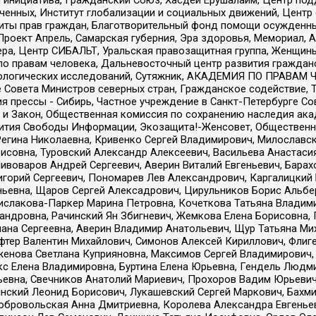
я инициатива, Гражданский Союз, Хасдей Ерушалаим, Центр по
юченных, Институт глобализации и социальных движений, Цент
ты прав граждан, Благотворительный фонд помощи осужденным
а, Проект Апрель, Самарская губерния, Эра здоровья, Мемориал
ера, Центр СИБАЛЬТ, Уральская правозащитная группа, Женщины
по правам человека, Дальневосточный центр развития гражданс
ологических исследований, Сутяжник, АКАДЕМИЯ ПО ПРАВАМ Ч
е Совета Министров северных стран, Гражданское содействие,
я прессы - Сибирь, Частное учреждение в Санкт-Петербурге С
 и Закон, Общественная комиссия по сохранению наследия ак
звития Свободы Информации, Экозащита!-Женсовет, Общественн
Регина Николаевна, Кривенко Сергей Владимирович, Милославс
совна, Туровский Александр Алексеевич, Васильева Анастасия
Пивоваров Андрей Сергеевич, Аверин Виталий Евгеньевич, Бара
горий Сергеевич, Пономарев Лев Александрович, Каргалицкий 
ньевна, Щаров Сергей Алексадрович, Цирульников Борис Альбер
ислакова-Паркер Марина Петровна, Кочеткова Татьяна Владими
сандровна, Рачинский Ян Збигневич, Жемкова Елена Борисовна,
лана Сергеевна, Аверин Владимир Анатольевич, Щур Татьяна М
фтер Валентин Михайлович, Симонов Алексей Кириллович, Флиг
женова Светлана Куприяновна, Максимов Сергей Владимирович, 
кс Елена Владимировна, Буртина Елена Юрьевна, Гендель Людм
евна, Свечников Анатолий Мариевич, Прохоров Вадим Юрьевич
инский Леонид Борисович, Лукашевский Сергей Маркович, Бахм
Добровольская Анна Дмитриевна, Королева Александра Евгенье