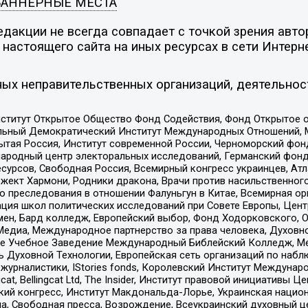
БАННЕРНЫЕ МЕСТА
дакции не всегда совпадает с точкой зрения автор
настоящего сайта на иных ресурсах в сети Интерн
ых неправительственных организаций, деятельнос
ститут Открытое Общество Фонд Содействия, Фонд Открытое 
альный Демократический Институт Международных Отношений,
тая Россия, Институт современной России, Черноморский фонд
родный центр электоральных исследований, Германский фонд
рсов, Свободная Россия, Всемирный конгресс украинцев, Атла
ект Хармони, Родники дракона, Врачи против насильственного
ию преследования в отношении Фалуньгун в Китае, Всемирная о
ация школ политических исследований при Совете Европы, Цен
мен, Бард колледж, Европейский выбор, Фонд Ходорковского,
едиа, Международное партнерство за права человека, Духовно
ое Учебное Заведение Международный Библейский Колледж, М
ь Духовной Технологии, Европейская сеть организаций по наб
урналистики, IStories fonds, Королевский Институт Между
gcat, Bellingcat Ltd, The Insider, Институт правовой инициатив
инский конгресс, Институт Макдональда-Лорье, Украинская нац
, Свободная пресса, Возрождение, Всеукраинский духовный цен