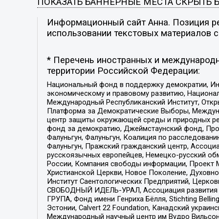
ПОКАЗАТЬ БАННЕРНЫЕ МЕСТА
СКРЫТЬ 
Информационный сайт Анна. Позиция ре
использовании текстовых материалов с 
* Перечень иностранных и международн
территории Российской Федерации:
Национальный фонд в поддержку демократии, Ин
экономическому и правовому развитию, Национ
Международный Республиканский Институт, Откры
Платформа за Демократические Выборы, Междуна
центр защиты окружающей среды и природных ресу
фонд за демократию, Джеймстаунский фонд, Прож
Фалуньгун, Фалуньгун, Коалиция по расследован
Фалуньгун, Пражский гражданский центр, Ассоци
русскоязычных европейцев, Немецко-русский об
России, Компания свободы информации, Проект М
Христианской Церкви, Новое Поколение, Духовн
Институт Саентологических Предприятий, Церков
СВОБОДНЫЙ ИДЕЛЬ-УРАЛ, Ассоциация развития ж
ГРУПА, Фонд имени Генриха Бёлля, Stichting Bellin
Эстонии, Calvert 22 Foundation, Канадский укра
Международный научный центр им Вудро Вильсона