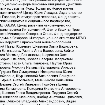
ддержки и содействия развитию средств массовой
р социально-информационных инициатив Действие,
 и их семьям, Фонд Тольятти, Новое время,
, Аналитический Центр Юрия Левады, Издательство
 Евразии, Институт прав человека, Фонд защиты
ких инициатив и социального партнерства,
ЕЛОВЕКА, Центр развития некоммерческих
 Трансперенси Интернешнл-Р, Центр Защиты Прав
овета Министров Северных Стран, Фонд поддержки
адемика Сахарова, Информационное агентство МЕМО.
ый вердикт, Евразийская антимонопольная
кий Павел Юрьевич, Шнырова Ольга Вадимовна,
 Евгеньевна, Ривина Анна Валерьевна, Бойко
хоев Магомед Бекханович, Шарипков Олег
Борис Юльевич, Созаев Валерий Валерьевич,
тович, Гасан Ольга Павловна, Паутов Юрий
ровна, Чуркина Наталья Валерьевна, Акимова
 Гудков Лев Дмитриевич, Илларионова Юлия
ихайловна, Щур Николай Алексеевич, Блинушов
е Ирина Анатольевна, Мельникова Валентина
Беляев Сергей Иванович, Голубева Елена
ила Залмановна, Кокорина Екатерина Алексеевна,
, Шахова Елена Владимировна, Подузов Сергей
ин Вячеслав Иванович, Шабад Анатолий Ефимович,
вна, Смирнов Владимир Александрович, Вицин