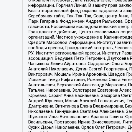
Открытый Петербург, Лига Избирателей, Правова
информации, Горячая Линия, В защиту прав закл
Благотворительный фонд охраны здоровья и защи
Серебряная тайга, Так-Так-Так, Сова, центр Анн
Парк Гагарина, Фонд имени Андрея Рылькова, Сф
гласности, Российский исследовательский центр 
Гражданское действие, Центр независимых соци
организаций, Частное учреждение в Калининград
Средств Массовой Информации, Институт развити
свободы прессы, Гражданский контроль, Человек
РУ, Институт региональной прессы, Институт Ра
ассоциация, Бедушев Петр Петрович, Дзугкоева 
Чанышева Лилия Айратовна, Сидорович Ольга Бори
Анатолий Николаевич, Дугин Сергей Георгиевич, 
Викторович, Мошель Ирина Ароновна, Шведов Гри
Исламов Тимур Рифгатович, Романова Ольга Евге
Анатольевич, Верховский Александр Маркович, П
Татьяна Николаевна, Золотарева Екатерина Алек
Юрьевна, Саранг Анна Васильевна, Захарова Свет
Андрей Юрьевич, Мосин Алексей Геннадьевич, Ге
Дмитриевна, Вититинова Елена Владимировна, Ба
Николаевна, Ганнушкина Светлана Алексеевна, За
Шуманов Илья Вячеславович, Арапова Галина Юрь
Васильевич, Протасова Ирина Вячеславовна, Лит
Сухих Дарья Николаевна, Орлов Олег Петрович, 