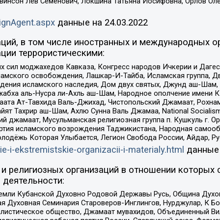
евинсон Лев Семенович, Локшина Татьяна Иосифовна, Орлов Ол
ignAgent.aspx
данные на
24.03.2022
ций, в том числе иностранных и международных ор
ции террористическими:
ил моджахедов Кавказа, Конгресс народов Ичкерии и Дагеста
ламского освобождения, Лашкар-И-Тайба, Исламская группа, Дв
ения исламского наследия, Дом двух святых, Джунд аш-Шам, 
жабха аль-Нусра ли-Ахль аш-Шам, Народное ополчение имени К.
ата Ат-Тавхида Валь-Джихад, Чистопольский Джамаат, Рохнам
ят Тахрир аш-Шам, Ахлю Сунна Валь Джамаа, National Socialism
ий джамаат, Мусульманская религиозная группа п. Кушкуль г. 
ртия исламского возрождения Таджикистана, Народная самооб
олодёжь Которая Улыбается, Легион Свобода России, Айдар, Р
ie-i-ekstremistskie-organizacii-i-materialy.html
данные
и религиозных организаций в отношении которых 
 деятельности:
земли Кубанской Духовно Родовой Державы Русь, Община Духо
 Духовная Семинария Староверов-Инглингов, Нурджулар, К Бо
листическое общество, Джамаат мувахидов, Объединенный Вил