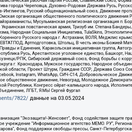
иалистическая рабочая партия России, Славянский союз, Форма
ива города Череповца, Духовно-Родовая Держава Русь, Русск
-Инглингов, Русский общенациональный союз, Движение против
 Омская организация общественного политического движения Р
йзрахманисты, Мусульманская религиозная организация п. Бо
краинская повстанческая армия, Тризуб им. Степана Бандеры, Бр
зма, Народная Социальная Инициатива, TulaSkins, Этнополитич
оренного Русского народа г. Астрахани, ВОЛЯ, Меджлис крымс
РЕВТАТПОД, Артподготовка, Штольц, В честь иконы Божией Мате
равды и Единения, Каракольская инициативная группа, Автогра
спублика Русь, Арестантское уголовное единство, Башкорт, Наци
окузнецк/РПК, Сибирский державный союз, Фонд борьбы с кор
округа г. Краснодара, Мужское государство, Народное объедин
ой области, Проект Штурм, Граждане СССР, Держава Союз Сов
Facebook, Instagram, WhatsApp, СИЧ-С14, Добровольческое Движ
ское общественное движение, Невоград, Молодежное Демократ
ой Республики, Конгресс ойрат-калмыцкого народа, Исполнит
бъединение, ЛГБТ, Я.МЫ Сергей Фургал
uments/7822/
данные на
03.05.2024
Общество с ограниченной ответственностью "Радио Свободная Европа/Радио Свобода", Чешское информационное агентство "MEDIUM-ORIENT", Красноярская региональная общественная организация "Мы против СПИДа", Камалягин Денис Николаевич, Маркелов Сергей Евгеньевич, Пономарев Лев Александрович, Савицкая Людмила Алексеевна, Автономная некоммерческая организация "Центр по работе с проблемой насилия "НАСИЛИЮ.НЕТ", Межрегиональный профессиональный союз работников здравоохранения "Альянс врачей", Юридическое лицо, зарегистрированное в Латвийской Республике, SIA "Medusa Project" (регистрационный номер 40103797863, дата регистрации 10.06.2014), Некоммерческая организация "Фонд по борьбе с коррупцией", Автономная некоммерческая организация "Институт права и публичной политики", Баданин Роман Сергеевич, Гликин Максим Александрович, Железнова Мария Михайловна, Лукьянова Юлия Сергеевна, Маетная Елизавета Витальевна, Маняхин Петр Борисович, Чуракова Ольга Владимировна, Ярош Юлия Петровна, Юридическое лицо "The Insider SIA", зарегистрированное в Риге, Латвийская Республика (дата регистрации 26.06.2015), являющееся администратором доменного имени интернет-издания "The Insider SIA", https://theins.ru, Постернак Алексей Евгеньевич, Рубин Михаил Аркадьевич, Анин Роман Александрович, Юридическое лицо Istories fonds, зарегистрированное в Латвийской Республике (регистрационный номер 50008295751, дата регистрации 24.02.2020), Великовский Дмитрий Александрович, Долинина Ирина Николаевна, Мароховская Алеся Алексеевна, Шлейнов Роман Юрьевич, Шмагун Олеся Валентиновна, Общество с ограниченной ответственностью "Альтаир 2021", Общество с ограниченной ответственностью "Вега 2021", Общество с ограниченной ответственностью "Главный редактор 2021", Общество с ограниченной ответственностью "Ромашки монолит", Важенков Артем Валерьевич, Ивановская областная общественная организация "Центр гендерных исследований", Гурман Юрий Альбертович, Медиапроект "ОВД-Инфо", Егоров Владимир Владимирович, Жилинский Владимир Александрович, Общество с ограниченной ответственностью "ЗП", Иванова София Юрьевна, Карезина Инна Павловна, Кильтау Екатерина Викторовна, Петров Алексей Викторович, Пискунов Сергей Евгеньевич, Смирнов Сергей Сергеевич, Тихонов Михаил Сергеевич, Общество с ограниченной ответственностью "ЖУРНАЛИСТ-ИНОСТРАННЫЙ АГЕНТ", Арапова Галина Юрьевна, Вольтская Татьяна Анатольевна, Американская компания "Mason G.E.S. Anonymous Foundation" (США), являющаяся владельцем интернет-издания https://mnews.world/, Компания "Stichting Bellingcat", зарегистрированная в Нидерландах (дата регистрации 11.07.2018), Захаров Андрей Вячеславович, Клепиковская Екатерина Дмитриевна, Общество с ограниченной ответственностью "МЕМО", Перл Роман Александрович, Симонов Евгений Алексеевич, Соловьева Елена Анатольевна, Сотников Даниил Владимирович, Сурначева Елизавета Дмитриевна, Автономная некоммерческая организация по защите прав человека и информированию населения "Якутия – Наше Мнение", Общество с ограниченной ответственностью "Москоу диджитал медиа", с 26.01.2023 Общество с ограниченной ответственностью "Чайка Белые сады", Ветошкина Валерия Валерьевна, Заговора Максим Александрович, Межрегиональное общественное движение "Российская ЛГБТ - сеть", Оленичев Максим Владимирович, Павлов Иван Юрьевич, Скворцова Елена Сергеевна, Общество с ограниченной ответственностью "Как бы инагент", Кочетков Игорь Викторович, Общество с ограниченной ответственностью "Честные выборы", Еланчик Олег Александрович, Общество с ограниченной ответственностью "Нобелевский призыв", Гималова Регина Эмилевна, Григорьев Андрей Валерьевич, Григорьева Алина Александровна, Ассоциация по содействию защите прав призывников, альтернативнослужащих и военнослужащих "Правозащитная группа "Гражданин.Армия.Право", Хисамова Регина Фаритовна, Автономная некоммерческая организация по реализа