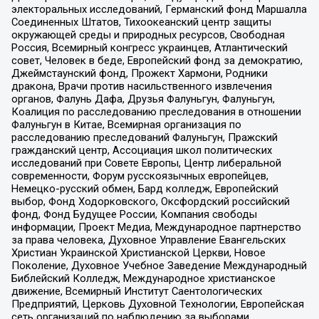
электоральных исследований, Германский фонд Маршалла
Соединенных Штатов, Тихоокеанский центр защиты
окружающей среды и природных ресурсов, Свободная
Россия, Всемирный конгресс украинцев, Атлантический
совет, Человек в беде, Европейский фонд за демократию,
Джеймстаунский фонд, Прожект Хармони, Родники
дракона, Врачи против насильственного извлечения
органов, Фалунь Дафа, Друзья Фалуньгун, Фалуньгун,
Коалиция по расследованию преследования в отношении
Фалуньгун в Китае, Всемирная организация по
расследованию преследований Фалуньгун, Пражский
гражданский центр, Ассоциация школ политических
исследований при Совете Европы, Центр либеральной
современности, Форум русскоязычных европейцев,
Немецко-русский обмен, Бард колледж, Европейский
выбор, Фонд Ходорковского, Оксфордский российский
фонд, Фонд Будущее России, Компания свободы
информации, Проект Медиа, Международное партнерство
за права человека, Духовное Управление Евангельских
Христиан Украинской Христианской Церкви, Новое
Поколение, Духовное Учебное Заведение Международный
Библейский Колледж, Международное христианское
движение, Всемирный Институт Саентологических
Предприятий, Церковь Духовной Технологии, Европейская
сеть организаций по наблюдению за выборами,