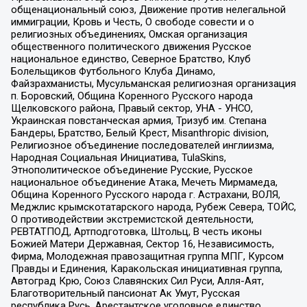
общенациональный союз, Движение против нелегальной
иммиграции, Кровь и Честь, О свободе совести и о
религиозных объединениях, Омская организация
общественного политического движения Русское
национальное единство, Северное Братство, Клуб
Болельщиков Футбольного Клуба Динамо,
Файзрахманисты, Мусульманская религиозная организация
п. Боровский, Община Коренного Русского народа
Щелковского района, Правый сектор, УНА - УНСО,
Украинская повстанческая армия, Тризуб им. Степана
Бандеры, Братство, Белый Крест, Misanthropic division,
Религиозное объединение последователей инглиизма,
Народная Социальная Инициатива, TulaSkins,
Этнополитическое объединение Русские, Русское
национальное объединение Атака, Мечеть Мирмамеда,
Община Коренного Русского народа г. Астрахани, ВОЛЯ,
Меджлис крымскотатарского народа, Рубеж Севера, ТОЙС,
О противодействии экстремистской деятельности,
РЕВТАТПОД, Артподготовка, Штольц, В честь иконы
Божией Матери Державная, Сектор 16, Независимость,
Фирма, Молодежная правозащитная группа МПГ, Курсом
Правды и Единения, Каракольская инициативная группа,
Автоград Крю, Союз Славянских Сил Руси, Алля-Аят,
Благотворительный пансионат Ак Умут, Русская
республика Русь, Арестантское уголовное единство,