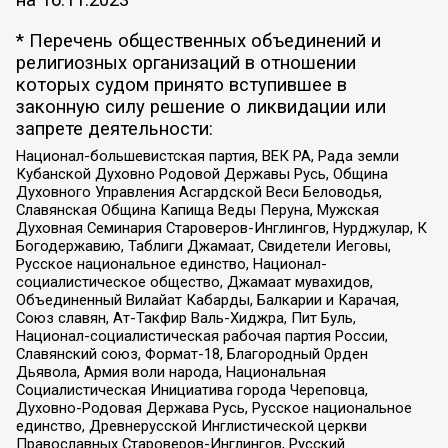
* Перечень общественных объединений и
религиозных организаций в отношении
которых судом принято вступившее в
законную силу решение о ликвидации или
запрете деятельности:
Национал-большевистская партия, ВЕК РА, Рада земли
Кубанской Духовно Родовой Державы Русь, Община
Духовного Управления Асгардской Веси Беловодья,
Славянская Община Капища Веды Перуна, Мужская
Духовная Семинария Староверов-Инглингов, Нурджулар, К
Богодержавию, Таблиги Джамаат, Свидетели Иеговы,
Русское национальное единство, Национал-
социалистическое общество, Джамаат мувахидов,
Объединенный Вилайат Кабарды, Балкарии и Карачая,
Союз славян, Ат-Такфир Валь-Хиджра, Пит Буль,
Национал-социалистическая рабочая партия России,
Славянский союз, Формат-18, Благородный Орден
Дьявола, Армия воли народа, Национальная
Социалистическая Инициатива города Череповца,
Духовно-Родовая Держава Русь, Русское национальное
единство, Древнерусской Инглистической церкви
Православных Староверов-Инглингов, Русский