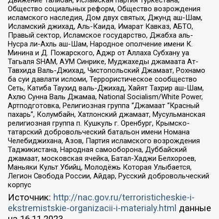
Движение Талибан, Исламская партия Туркестана,
Общество социальных реформ, Общество возрождения
исламского наследия, Дом двух святых, Джунд аш-Шам,
Исламский джихад, Аль-Каида, Имарат Кавказ, АБТО,
Правый сектор, Исламское государство, Джабха аль-
Нусра ли-Ахль аш-Шам, Народное ополчение имени К.
Минина и Д. Пожарского, Аджр от Аллаха Субхану уа
Тагьаля SHAM, АУМ Синрике, Муджахеды джамаата Ат-
Тавхида Валь-Джихад, Чистопольский Джамаат, Рохнамо
ба суи давлати исломи, Террористическое сообщество
Сеть, Катиба Таухид валь-Джихад, Хайят Тахрир аш-Шам,
Ахлю Сунна Валь Джамаа, National Socialism/White Power,
Артподготовка, Религиозная группа “Джамаат “Красный
пахарь”, Колумбайн, Хатлонский джамаат, Мусульманская
религиозная группа п. Кушкуль г. Оренбург, Крымско-
татарский добровольческий батальон имени Номана
Челебиджихана, Азов, Партия исламского возрождения
Таджикистана, Народная самооборона, Дуббайский
джамаат, московская ячейка, Батал-Хаджи Белхороев,
Маньяки Культ Убийц, Молодёжь Которая Улыбается,
Легион Свобода России, Айдар, Русский добровольческий
корпус
Источник:
http://nac.gov.ru/terroristicheskie-i-
ekstremistskie-organizacii-i-materialy.html
данные
на
16.11.2023