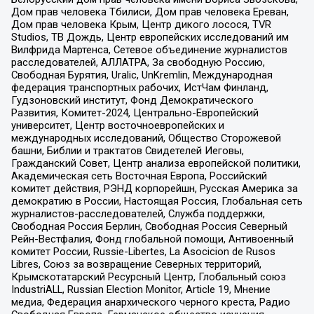
Дом прав человека Тбилиси, Дом прав человека Ереван,
Дом прав человека Крым, Центр дикого лосося, TVR
Studios, ТВ Дождь, Центр европейских исследований им
Вилфрида Мартенса, Сетевое объединение журналистов
расследователей, АЛЛАТРА, За свободную Россию,
Свободная Бурятия, Uralic, UnKremlin, Международная
федерация транспортных рабочих, ИстЧам Финланд,
Гудзоновский институт, Фонд Демократического
Развития, Комитет-2024, Центрально-Европейский
университет, Центр восточноевропейских и
международных исследований, Общество Сторожевой
башни, Библии и трактатов Свидетелей Иеговы,
Гражданский Совет, Центр анализа европейской политики,
Академическая сеть Восточная Европа, Российский
комитет действия, РЭНД корпорейшн, Русская Америка за
демократию в России, Настоящая Россия, Глобальная сеть
журналистов-расследователей, Служба поддержки,
Свободная Россия Берлин, Свободная Россия Северный
Рейн-Вестфалия, Фонд глобальной помощи, Антивоенный
комитет России, Russie-Libertes, La Asocicion de Rusos
Libres, Союз за возвращение Северных территорий,
Крымскотатарский Ресурсный Центр, Глобальный союз
IndustriALL, Russian Election Monitor, Article 19, Мнение
медиа, Федерация анархического черного креста, Радио