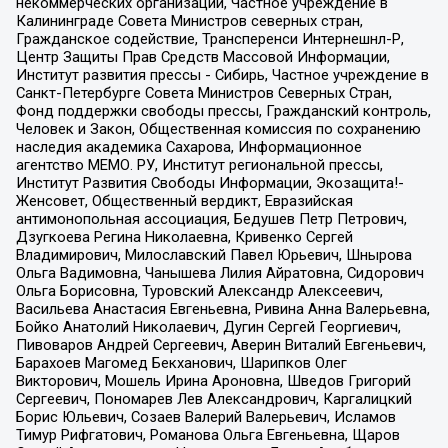
некоммерческих организаций, Частное учреждение в
Калининграде Совета Министров северных стран,
Гражданское содействие, Трансперенси Интернешнл-Р,
Центр Защиты Прав Средств Массовой Информации,
Институт развития прессы - Сибирь, Частное учреждение в
Санкт-Петербурге Совета Министров Северных Стран,
Фонд поддержки свободы прессы, Гражданский контроль,
Человек и Закон, Общественная комиссия по сохранению
наследия академика Сахарова, Информационное
агентство МЕМО. РУ, Институт региональной прессы,
Институт Развития Свободы Информации, Экозащита!-
Женсовет, Общественный вердикт, Евразийская
антимонопольная ассоциация, Бедушев Петр Петрович,
Дзугкоева Регина Николаевна, Кривенко Сергей
Владимирович, Милославский Павел Юрьевич, Шнырова
Ольга Вадимовна, Чанышева Лилия Айратовна, Сидорович
Ольга Борисовна, Туровский Александр Алексеевич,
Васильева Анастасия Евгеньевна, Ривина Анна Валерьевна,
Бойко Анатолий Николаевич, Дугин Сергей Георгиевич,
Пивоваров Андрей Сергеевич, Аверин Виталий Евгеньевич,
Барахоев Магомед Бекханович, Шарипков Олег
Викторович, Мошель Ирина Ароновна, Шведов Григорий
Сергеевич, Пономарев Лев Александрович, Каргалицкий
Борис Юльевич, Созаев Валерий Валерьевич, Исламов
Тимур Рифгатович, Романова Ольга Евгеньевна, Щаров