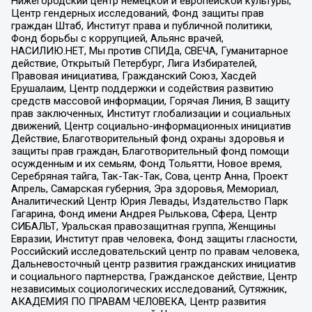
Нижегородский центр немецкой и европейской культуры,
Центр гендерных исследований, Фонд защиты прав
граждан Штаб, Институт права и публичной политики,
Фонд борьбы с коррупцией, Альянс врачей,
НАСИЛИЮ.НЕТ, Мы против СПИДа, СВЕЧА, Гуманитарное
действие, Открытый Петербург, Лига Избирателей,
Правовая инициатива, Гражданский Союз, Хасдей
Ерушалаим, Центр поддержки и содействия развитию
средств массовой информации, Горячая Линия, В защиту
прав заключенных, Институт глобализации и социальных
движений, Центр социально-информационных инициатив
Действие, Благотворительный фонд охраны здоровья и
защиты прав граждан, Благотворительный фонд помощи
осужденным и их семьям, Фонд Тольятти, Новое время,
Серебряная тайга, Так-Так-Так, Сова, центр Анна, Проект
Апрель, Самарская губерния, Эра здоровья, Мемориал,
Аналитический Центр Юрия Левады, Издательство Парк
Гагарина, Фонд имени Андрея Рылькова, Сфера, Центр
СИБАЛЬТ, Уральская правозащитная группа, Женщины
Евразии, Институт прав человека, Фонд защиты гласности,
Российский исследовательский центр по правам человека,
Дальневосточный центр развития гражданских инициатив
и социального партнерства, Гражданское действие, Центр
независимых социологических исследований, Сутяжник,
АКАДЕМИЯ ПО ПРАВАМ ЧЕЛОВЕКА, Центр развития