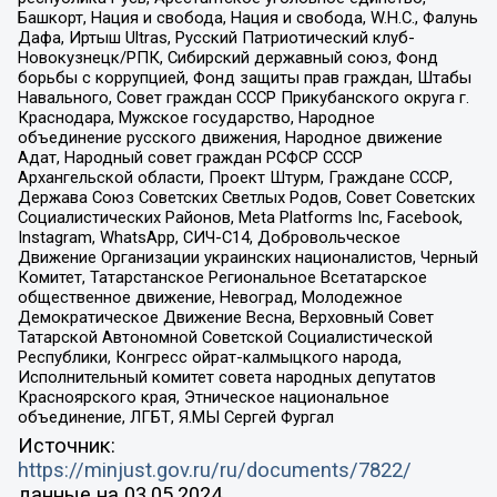
Башкорт, Нация и свобода, Нация и свобода, W.H.С., Фалунь
Дафа, Иртыш Ultras, Русский Патриотический клуб-
Новокузнецк/РПК, Сибирский державный союз, Фонд
борьбы с коррупцией, Фонд защиты прав граждан, Штабы
Навального, Совет граждан СССР Прикубанского округа г.
Краснодара, Мужское государство, Народное
объединение русского движения, Народное движение
Адат, Народный совет граждан РСФСР СССР
Архангельской области, Проект Штурм, Граждане СССР,
Держава Союз Советских Светлых Родов, Совет Советских
Социалистических Районов, Meta Platforms Inc, Facebook,
Instagram, WhatsApp, СИЧ-С14, Добровольческое
Движение Организации украинских националистов, Черный
Комитет, Татарстанское Региональное Всетатарское
общественное движение, Невоград, Молодежное
Демократическое Движение Весна, Верховный Совет
Татарской Автономной Советской Социалистической
Республики, Конгресс ойрат-калмыцкого народа,
Исполнительный комитет совета народных депутатов
Красноярского края, Этническое национальное
объединение, ЛГБТ, Я.МЫ Сергей Фургал
Источник:
https://minjust.gov.ru/ru/documents/7822/
данные на
03.05.2024