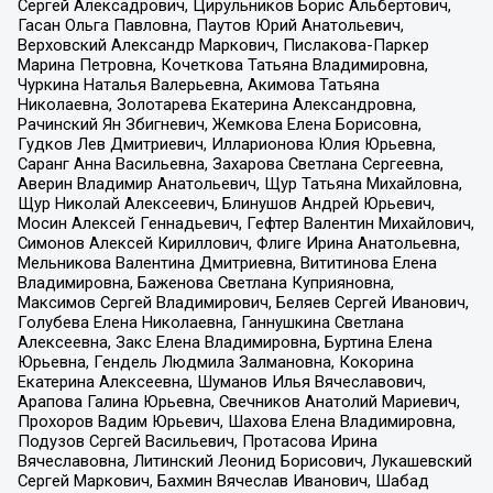
Сергей Алексадрович, Цирульников Борис Альбертович,
Гасан Ольга Павловна, Паутов Юрий Анатольевич,
Верховский Александр Маркович, Пислакова-Паркер
Марина Петровна, Кочеткова Татьяна Владимировна,
Чуркина Наталья Валерьевна, Акимова Татьяна
Николаевна, Золотарева Екатерина Александровна,
Рачинский Ян Збигневич, Жемкова Елена Борисовна,
Гудков Лев Дмитриевич, Илларионова Юлия Юрьевна,
Саранг Анна Васильевна, Захарова Светлана Сергеевна,
Аверин Владимир Анатольевич, Щур Татьяна Михайловна,
Щур Николай Алексеевич, Блинушов Андрей Юрьевич,
Мосин Алексей Геннадьевич, Гефтер Валентин Михайлович,
Симонов Алексей Кириллович, Флиге Ирина Анатольевна,
Мельникова Валентина Дмитриевна, Вититинова Елена
Владимировна, Баженова Светлана Куприяновна,
Максимов Сергей Владимирович, Беляев Сергей Иванович,
Голубева Елена Николаевна, Ганнушкина Светлана
Алексеевна, Закс Елена Владимировна, Буртина Елена
Юрьевна, Гендель Людмила Залмановна, Кокорина
Екатерина Алексеевна, Шуманов Илья Вячеславович,
Арапова Галина Юрьевна, Свечников Анатолий Мариевич,
Прохоров Вадим Юрьевич, Шахова Елена Владимировна,
Подузов Сергей Васильевич, Протасова Ирина
Вячеславовна, Литинский Леонид Борисович, Лукашевский
Сергей Маркович, Бахмин Вячеслав Иванович, Шабад