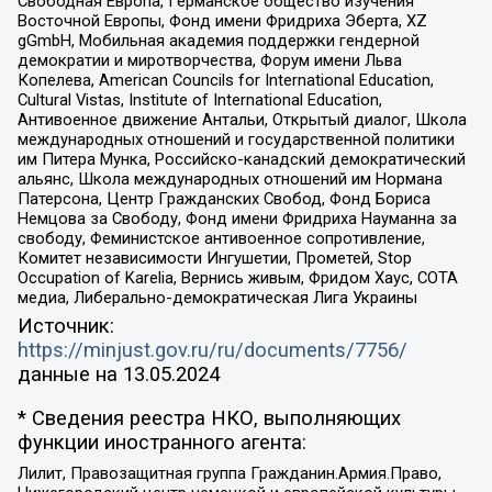
Свободная Европа, Германское общество изучения
Восточной Европы, Фонд имени Фридриха Эберта, XZ
gGmbH, Мобильная академия поддержки гендерной
демократии и миротворчества, Форум имени Льва
Копелева, American Councils for International Education,
Cultural Vistas, Institute of International Education,
Антивоенное движение Антальи, Открытый диалог, Школа
международных отношений и государственной политики
им Питера Мунка, Российско-канадский демократический
альянс, Школа международных отношений им Нормана
Патерсона, Центр Гражданских Свобод, Фонд Бориса
Немцова за Свободу, Фонд имени Фридриха Науманна за
свободу, Феминистское антивоенное сопротивление,
Комитет независимости Ингушетии, Прометей, Stop
Occupation of Karelia, Вернись живым, Фридом Хаус, СОТА
медиа, Либерально-демократическая Лига Украины
Источник:
https://minjust.gov.ru/ru/documents/7756/
данные на
13.05.2024
* Сведения реестра НКО, выполняющих
функции иностранного агента:
Лилит, Правозащитная группа Гражданин.Армия.Право,