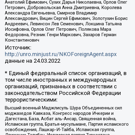
Анатолий Ефимович, Сухих Дарья Николаевна, Орлов Олег
Петрович, Добровольская Анна Дмитриевна, Королева
Александра Евгеньевна, Смирнов Владимир
Александрович, Вицин Сергей Ефимович, Золотухин Борис
Андреевич, Левинсон Лев Семенович, Локшина Татьяна
Иосифовна, Орлов Олег Петрович, Полякова Мара
Федоровна, Резник Генри Маркович, Захаров Герман
Константинович
Источник:
http://unro.minjust.ru/NKOForeignAgent.aspx
данные на
24.03.2022
* Единый федеральный список организаций, в
том числе иностранных и международных
организаций, признанных в соответствии с
законодательством Российской Федерации
террористическими:
Высший военный Маджлисуль Шура Объединенных сил
моджахедов Кавказа, Конгресс народов Ичкерии и
Дагестана, База, Асбат аль-Ансар, Священная война,
Исламская группа, Братья-мусульмане, Партия исламского
освобождения, Лашкар-И-Тайба, Исламская группа,