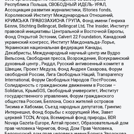
Республика Польша, СВОБОДНЫЙ ИДЕЛЬ-УРАЛ,
Ассоциация развития журналистики, IStories fonds,
Королевский Институт Международных Отношений,
КРИМСЬКА ПРАВОЗАХИСНА ГРУПА, Фонд имени Генриха
Бёлля, Stichting Bellingcat, Bellingcat Ltd, The Insider, Институт
правовой инициативы Центральной и Восточной Европы,
Фонд Открытой Эстонии, Calvert 22 Foundation, Канадский
украинский конгресс, Институт Макдональда-Лорье,
Украинская национальная федерация Канады,
Декабристы, Международный научный центр им Вудро
Вильсона, Свободная пресса, Возрождение, Всеукраинский
духовный центр , Риддл, Русский антивоенный комитет в
Швеции, Проект Медуза, Фонд Андрея Сахарова, Форум
свободной России, Лига Свободных Наций, Transparеncy
International, Форум Свободных Народов ПостРоссии,
Солидарность с гражданским движением в России –
Solidarus, КрымSOS, Свободный университет, Институт
государственного управления, Форум гражданского
общества Россия, Беллона, Союз жителей островов
Тисима и Хабомаи, Съезд народных депутатов, Гринпис
Интернешнл, Фонд борьбы с коррупцией Инк, Завет
церквей TCCN, Агора, Всемирный фонд природы, BDR
Novaja Gazeta-Europe, Алтай проект, Образовательный дом
прав человека Чернигов, Фонд Дом Прав Человека,
Белорусский дом прав человека имени Бориса Звозскова,