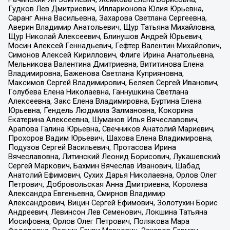
Гудков Лев Дмитриевич, Илларионова Юлия Юрьевна,
Саранг Анна Васильевна, Захарова Светлана Сергеевна,
Аверин Владимир Анатольевич, Щур Татьяна Михайловна,
Щур Николай Алексеевич, Блинушов Андрей Юрьевич,
Мосин Алексей Геннадьевич, Гефтер Валентин Михайлович,
Симонов Алексей Кириллович, Флиге Ирина Анатольевна,
Мельникова Валентина Дмитриевна, Вититинова Елена
Владимировна, Баженова Светлана Куприяновна,
Максимов Сергей Владимирович, Беляев Сергей Иванович,
Голубева Елена Николаевна, Ганнушкина Светлана
Алексеевна, Закс Елена Владимировна, Буртина Елена
Юрьевна, Гендель Людмила Залмановна, Кокорина
Екатерина Алексеевна, Шуманов Илья Вячеславович,
Арапова Галина Юрьевна, Свечников Анатолий Мариевич,
Прохоров Вадим Юрьевич, Шахова Елена Владимировна,
Подузов Сергей Васильевич, Протасова Ирина
Вячеславовна, Литинский Леонид Борисович, Лукашевский
Сергей Маркович, Бахмин Вячеслав Иванович, Шабад
Анатолий Ефимович, Сухих Дарья Николаевна, Орлов Олег
Петрович, Добровольская Анна Дмитриевна, Королева
Александра Евгеньевна, Смирнов Владимир
Александрович, Вицин Сергей Ефимович, Золотухин Борис
Андреевич, Левинсон Лев Семенович, Локшина Татьяна
Иосифовна, Орлов Олег Петрович, Полякова Мара