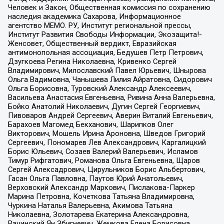
Человек и Закон, Общественная комиссия по сохранению
наследия академика Сахарова, Информационное
агентство МЕМО. РУ, Институт региональной прессы,
Институт Развития Свободы Информации, Экозащита!-
Женсовет, Общественный вердикт, Евразийская
антимонопольная ассоциация, Бедушев Петр Петрович,
Дзугкоева Регина Николаевна, Кривенко Сергей
Владимирович, Милославский Павел Юрьевич, Шнырова
Ольга Вадимовна, Чанышева Лилия Айратовна, Сидорович
Ольга Борисовна, Туровский Александр Алексеевич,
Васильева Анастасия Евгеньевна, Ривина Анна Валерьевна,
Бойко Анатолий Николаевич, Дугин Сергей Георгиевич,
Пивоваров Андрей Сергеевич, Аверин Виталий Евгеньевич,
Барахоев Магомед Бекханович, Шарипков Олег
Викторович, Мошель Ирина Ароновна, Шведов Григорий
Сергеевич, Пономарев Лев Александрович, Каргалицкий
Борис Юльевич, Созаев Валерий Валерьевич, Исламов
Тимур Рифгатович, Романова Ольга Евгеньевна, Щаров
Сергей Алексадрович, Цирульников Борис Альбертович,
Гасан Ольга Павловна, Паутов Юрий Анатольевич,
Верховский Александр Маркович, Пислакова-Паркер
Марина Петровна, Кочеткова Татьяна Владимировна,
Чуркина Наталья Валерьевна, Акимова Татьяна
Николаевна, Золотарева Екатерина Александровна,
Рачинский Ян Збигневич, Жемкова Елена Борисовна,