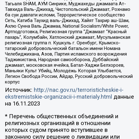
Тагьаля SHAM, АУМ Синрике, Муджахеды джамаата Ат-
Тавхида Валь-Джихад, Чистопольский Джамаат, Рохнамо
ба суи давлати исломи, Террористическое сообщество
Сеть, Катиба Таухид валь-Джихад, Хайят Тахрир аш-Шам,
Ахлю Сунна Валь Джамаа, National Socialism/White Power,
Артподготовка, Религиозная группа “Джамаат “Красный
пахарь”, Колумбайн, Хатлонский джамаат, Мусульманская
религиозная группа п. Кушкуль г. Оренбург, Крымско-
татарский добровольческий батальон имени Номана
Челебиджихана, Азов, Партия исламского возрождения
Таджикистана, Народная самооборона, Дуббайский
джамаат, московская ячейка, Батал-Хаджи Белхороев,
Маньяки Культ Убийц, Молодёжь Которая Улыбается,
Легион Свобода России, Айдар, Русский добровольческий
корпус
Источник:
http://nac.gov.ru/terroristicheskie-i-
ekstremistskie-organizacii-i-materialy.html
данные
на
16.11.2023
* Перечень общественных объединений и
религиозных организаций в отношении
которых судом принято вступившее в
законную силу решение о ликвидации или