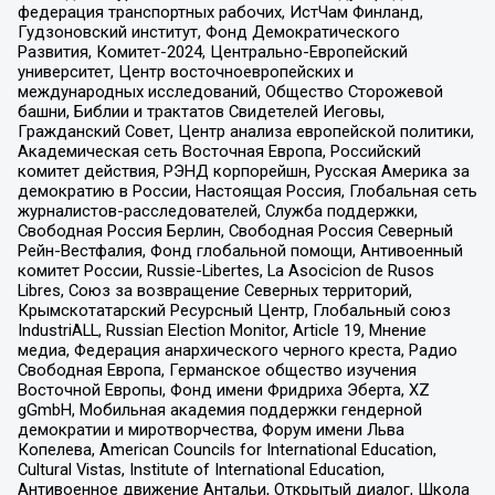
федерация транспортных рабочих, ИстЧам Финланд,
Гудзоновский институт, Фонд Демократического
Развития, Комитет-2024, Центрально-Европейский
университет, Центр восточноевропейских и
международных исследований, Общество Сторожевой
башни, Библии и трактатов Свидетелей Иеговы,
Гражданский Совет, Центр анализа европейской политики,
Академическая сеть Восточная Европа, Российский
комитет действия, РЭНД корпорейшн, Русская Америка за
демократию в России, Настоящая Россия, Глобальная сеть
журналистов-расследователей, Служба поддержки,
Свободная Россия Берлин, Свободная Россия Северный
Рейн-Вестфалия, Фонд глобальной помощи, Антивоенный
комитет России, Russie-Libertes, La Asocicion de Rusos
Libres, Союз за возвращение Северных территорий,
Крымскотатарский Ресурсный Центр, Глобальный союз
IndustriALL, Russian Election Monitor, Article 19, Мнение
медиа, Федерация анархического черного креста, Радио
Свободная Европа, Германское общество изучения
Восточной Европы, Фонд имени Фридриха Эберта, XZ
gGmbH, Мобильная академия поддержки гендерной
демократии и миротворчества, Форум имени Льва
Копелева, American Councils for International Education,
Cultural Vistas, Institute of International Education,
Антивоенное движение Антальи, Открытый диалог, Школа