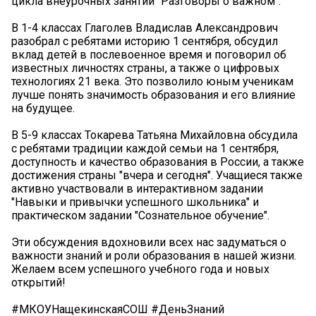
цикла внеурочных занятий "Разговоры о важном".
В 1-4 классах Глаголев Владислав Александрович
разобрал с ребятами историю 1 сентября, обсудил
вклад детей в послевоенное время и поговорил об
известных личностях страны, а также о цифровых
технологиях 21 века. Это позволило юным ученикам
лучше понять значимость образования и его влияние
на будущее.
В 5-9 классах Токарева Татьяна Михайловна обсудила
с ребятами традиции каждой семьи на 1 сентября,
доступность и качество образования в России, а также
достижения страны "вчера и сегодня". Учащиеся также
активно участвовали в интерактивном задании
"Навыки и привычки успешного школьника" и
практическом задании "Сознательное обучение".
Эти обсуждения вдохновили всех нас задуматься о
важности знаний и роли образования в нашей жизни.
Желаем всем успешного учебного года и новых
открытий!
#МКОУНащекинскаяСОШ #ДеньЗнаний