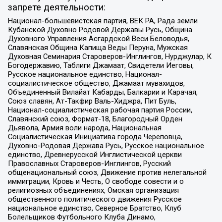
запрете деятельности:
Национал-большевистская партия, ВЕК РА, Рада земли
Кубанской Духовно Родовой Державы Русь, Община
Духовного Управления Асгардской Веси Беловодья,
Славянская Община Капища Веды Перуна, Мужская
Духовная Семинария Староверов-Инглингов, Нурджулар, К
Богодержавию, Таблиги Джамаат, Свидетели Иеговы,
Русское национальное единство, Национал-
социалистическое общество, Джамаат мувахидов,
Объединенный Вилайат Кабарды, Балкарии и Карачая,
Союз славян, Ат-Такфир Валь-Хиджра, Пит Буль,
Национал-социалистическая рабочая партия России,
Славянский союз, Формат-18, Благородный Орден
Дьявола, Армия воли народа, Национальная
Социалистическая Инициатива города Череповца,
Духовно-Родовая Держава Русь, Русское национальное
единство, Древнерусской Инглистической церкви
Православных Староверов-Инглингов, Русский
общенациональный союз, Движение против нелегальной
иммиграции, Кровь и Честь, О свободе совести и о
религиозных объединениях, Омская организация
общественного политического движения Русское
национальное единство, Северное Братство, Клуб
Болельщиков Футбольного Клуба Динамо,