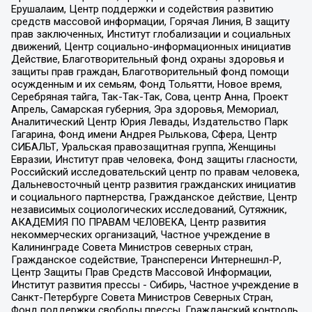
Ерушалаим, Центр поддержки и содействия развитию
средств массовой информации, Горячая Линия, В защиту
прав заключенных, Институт глобализации и социальных
движений, Центр социально-информационных инициатив
Действие, Благотворительный фонд охраны здоровья и
защиты прав граждан, Благотворительный фонд помощи
осужденным и их семьям, Фонд Тольятти, Новое время,
Серебряная тайга, Так-Так-Так, Сова, центр Анна, Проект
Апрель, Самарская губерния, Эра здоровья, Мемориал,
Аналитический Центр Юрия Левады, Издательство Парк
Гагарина, Фонд имени Андрея Рылькова, Сфера, Центр
СИБАЛЬТ, Уральская правозащитная группа, Женщины
Евразии, Институт прав человека, Фонд защиты гласности,
Российский исследовательский центр по правам человека,
Дальневосточный центр развития гражданских инициатив
и социального партнерства, Гражданское действие, Центр
независимых социологических исследований, Сутяжник,
АКАДЕМИЯ ПО ПРАВАМ ЧЕЛОВЕКА, Центр развития
некоммерческих организаций, Частное учреждение в
Калининграде Совета Министров северных стран,
Гражданское содействие, Трансперенси Интернешнл-Р,
Центр Защиты Прав Средств Массовой Информации,
Институт развития прессы - Сибирь, Частное учреждение в
Санкт-Петербурге Совета Министров Северных Стран,
Фонд поддержки свободы прессы, Гражданский контроль,