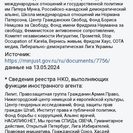
международных отношений и государственной политики
им Питера Мунка, Российско-канадский демократический
альянс, Школа международных отношений им Нормана
Патерсона, Центр Гражданских Свобод, Фонд Бориса
Немцова за Свободу, Фонд имени Фридриха Науманна за
свободу, Феминистское антивоенное сопротивление,
Комитет независимости Ингушетии, Прометей, Stop
Occupation of Karelia, Вернись живым, Фридом Хаус, СОТА
медиа, Либерально-демократическая Лига Украины
Источник:
https://minjust.gov.ru/ru/documents/7756/
данные на
13.05.2024
* Сведения реестра НКО, выполняющих
функции иностранного агента:
Лилит, Правозащитная группа Гражданин.Армия.Право,
Нижегородский центр немецкой и европейской культуры,
Центр гендерных исследований, Фонд защиты прав
граждан Штаб, Институт права и публичной политики,
Фонд борьбы с коррупцией, Альянс врачей,
НАСИЛИЮ.НЕТ, Мы против СПИДа, СВЕЧА, Гуманитарное
действие, Открытый Петербург, Лига Избирателей,
Правовая инициатива, Гражданский Союз, Хасдей