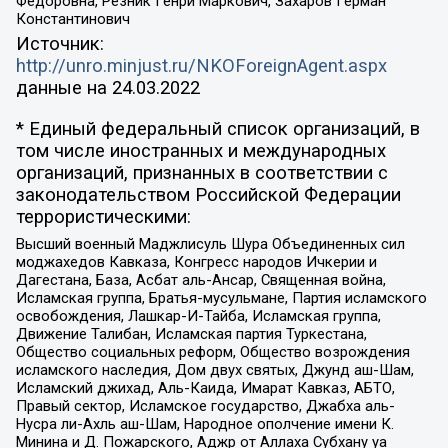
Федоровна, Резник Генри Маркович, Захаров Герман
Константинович
Источник:
http://unro.minjust.ru/NKOForeignAgent.aspx
данные на
24.03.2022
* Единый федеральный список организаций, в
том числе иностранных и международных
организаций, признанных в соответствии с
законодательством Российской Федерации
террористическими:
Высший военный Маджлисуль Шура Объединенных сил
моджахедов Кавказа, Конгресс народов Ичкерии и
Дагестана, База, Асбат аль-Ансар, Священная война,
Исламская группа, Братья-мусульмане, Партия исламского
освобождения, Лашкар-И-Тайба, Исламская группа,
Движение Талибан, Исламская партия Туркестана,
Общество социальных реформ, Общество возрождения
исламского наследия, Дом двух святых, Джунд аш-Шам,
Исламский джихад, Аль-Каида, Имарат Кавказ, АБТО,
Правый сектор, Исламское государство, Джабха аль-
Нусра ли-Ахль аш-Шам, Народное ополчение имени К.
Минина и Д. Пожарского, Аджр от Аллаха Субхану уа