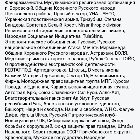
Файзрахманисты, Мусульманская религиозная организация
п. Боровский, Община Коренного Русского народа
Щелковского района, Правый сектор, УНА - УНСО,
Украинская повстанческая армия, Тризуб им. Степана
Бандеры, Братство, Белый Крест, Misanthropic division,
Религиозное объединение последователей инглиизма,
Народная Социальная Инициатива, TulaSkins,
Этнополитическое объединение Русские, Русское
национальное объединение Атака, Мечеть Мирмамеда,
Община Коренного Русского народа г. Астрахани, ВОЛЯ,
Меджлис крымскотатарского народа, Рубеж Севера, ТОЙС,
О противодействии экстремистской деятельности,
РЕВТАТПОД, Артподготовка, Штольц, В честь иконы
Божией Матери Державная, Сектор 16, Независимость,
Фирма, Молодежная правозащитная группа МПГ, Курсом
Правды и Единения, Каракольская инициативная группа,
Автоград Крю, Союз Славянских Сил Руси, Алля-Аят,
Благотворительный пансионат Ак Умут, Русская
республика Русь, Арестантское уголовное единство,
Башкорт, Нация и свобода, Нация и свобода, W.H.С., Фалунь
Дафа, Иртыш Ultras, Русский Патриотический клуб-
Новокузнецк/РПК, Сибирский державный союз, Фонд
борьбы с коррупцией, Фонд защиты прав граждан, Штабы
Навального, Совет граждан СССР Прикубанского округа г.
Краснодара, Мужское государство, Народное