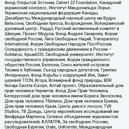
Фонд Открытой Эстонии, Calvert 22 Foundation, Канадский
украинский конгресс, Институт Макдональда-Лорье,
Украинская национальная федерация Канады,
Декабристы, Международный научный центр им Вудро
Вильсона, Свободная пресса, Возрождение, Всеукраинский
духовный центр , Риддл, Русский антивоенный комитет в
Швеции, Проект Медуза, Фонд Андрея Сахарова, Форум
свободной России, Лига Свободных Наций, Transparеncy
International, Форум Свободных Народов ПостРоссии,
Солидарность с гражданским движением в России –
Solidarus, КрымSOS, Свободный университет, Институт
государственного управления, Форум гражданского
общества Россия, Беллона, Союз жителей островов
Тисима и Хабомаи, Съезд народных депутатов, Гринпис
Интернешнл, Фонд борьбы с коррупцией Инк, Завет
церквей TCCN, Агора, Всемирный фонд природы, BDR
Novaja Gazeta-Europe, Алтай проект, Образовательный дом
прав человека Чернигов, Фонд Дом Прав Человека,
Белорусский дом прав человека имени Бориса Звозскова,
Дом прав человека Тбилиси, Дом прав человека Ереван,
Дом прав человека Крым, Центр дикого лосося, TVR
Studios, ТВ Дождь, Центр европейских исследований им
Вилфрида Мартенса, Сетевое объединение журналистов
расследователей, АЛЛАТРА, За свободную Россию,
Свободная Бурятия, Uralic, UnKremlin, Международная