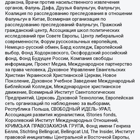
дракона, Врачи против насильственного извлечения
органов, Фалунь Дафа, Друзья Фалуньгун, Фалуньгун,
Коалиция по расследованию преследования в отношении
Фалуньгун в Китае, Всемирная организация по
расследованию преследований Фалуньгун, Пражский
гражданский центр, Ассоциация школ политических
исследований при Совете Европы, Центр либеральной
современности, Форум русскоязычных европейцев,
Немецко-русский обмен, Бард колледж, Европейский
выбор, Фонд Ходорковского, Оксфордский российский
фонд, Фонд Будущее России, Компания свободы
информации, Проект Медиа, Международное партнерство
за права человека, Духовное Управление Евангельских
Христиан Украинской Христианской Церкви, Новое
Поколение, Духовное Учебное Заведение Международный
Библейский Колледж, Международное христианское
движение, Всемирный Институт Саентологических
Предприятий, Церковь Духовной Технологии, Европейская
сеть организаций по наблюдению за выборами,
Республика Польша, СВОБОДНЫЙ ИДЕЛЬ-УРАЛ,
Ассоциация развития журналистики, IStories fonds,
Королевский Институт Международных Отношений,
КРИМСЬКА ПРАВОЗАХИСНА ГРУПА, Фонд имени Генриха
Бёлля, Stichting Bellingcat, Bellingcat Ltd, The Insider, Институт
правовой инициативы Центральной и Восточной Европы,