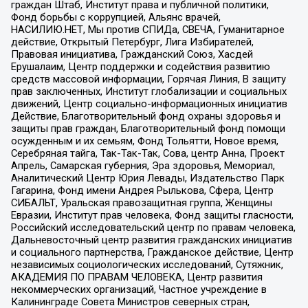
граждан Штаб, Институт права и публичной политики,
Фонд борьбы с коррупцией, Альянс врачей,
НАСИЛИЮ.НЕТ, Мы против СПИДа, СВЕЧА, Гуманитарное
действие, Открытый Петербург, Лига Избирателей,
Правовая инициатива, Гражданский Союз, Хасдей
Ерушалаим, Центр поддержки и содействия развитию
средств массовой информации, Горячая Линия, В защиту
прав заключенных, Институт глобализации и социальных
движений, Центр социально-информационных инициатив
Действие, Благотворительный фонд охраны здоровья и
защиты прав граждан, Благотворительный фонд помощи
осужденным и их семьям, Фонд Тольятти, Новое время,
Серебряная тайга, Так-Так-Так, Сова, центр Анна, Проект
Апрель, Самарская губерния, Эра здоровья, Мемориал,
Аналитический Центр Юрия Левады, Издательство Парк
Гагарина, Фонд имени Андрея Рылькова, Сфера, Центр
СИБАЛЬТ, Уральская правозащитная группа, Женщины
Евразии, Институт прав человека, Фонд защиты гласности,
Российский исследовательский центр по правам человека,
Дальневосточный центр развития гражданских инициатив
и социального партнерства, Гражданское действие, Центр
независимых социологических исследований, Сутяжник,
АКАДЕМИЯ ПО ПРАВАМ ЧЕЛОВЕКА, Центр развития
некоммерческих организаций, Частное учреждение в
Калининграде Совета Министров северных стран,