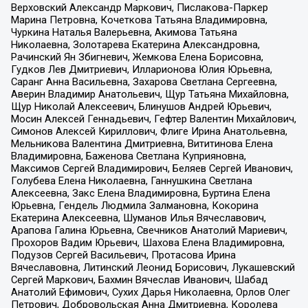
Верховский Александр Маркович, Пислакова-Паркер
Марина Петровна, Кочеткова Татьяна Владимировна,
Чуркина Наталья Валерьевна, Акимова Татьяна
Николаевна, Золотарева Екатерина Александровна,
Рачинский Ян Збигневич, Жемкова Елена Борисовна,
Гудков Лев Дмитриевич, Илларионова Юлия Юрьевна,
Саранг Анна Васильевна, Захарова Светлана Сергеевна,
Аверин Владимир Анатольевич, Щур Татьяна Михайловна,
Щур Николай Алексеевич, Блинушов Андрей Юрьевич,
Мосин Алексей Геннадьевич, Гефтер Валентин Михайлович,
Симонов Алексей Кириллович, Флиге Ирина Анатольевна,
Мельникова Валентина Дмитриевна, Вититинова Елена
Владимировна, Баженова Светлана Куприяновна,
Максимов Сергей Владимирович, Беляев Сергей Иванович,
Голубева Елена Николаевна, Ганнушкина Светлана
Алексеевна, Закс Елена Владимировна, Буртина Елена
Юрьевна, Гендель Людмила Залмановна, Кокорина
Екатерина Алексеевна, Шуманов Илья Вячеславович,
Арапова Галина Юрьевна, Свечников Анатолий Мариевич,
Прохоров Вадим Юрьевич, Шахова Елена Владимировна,
Подузов Сергей Васильевич, Протасова Ирина
Вячеславовна, Литинский Леонид Борисович, Лукашевский
Сергей Маркович, Бахмин Вячеслав Иванович, Шабад
Анатолий Ефимович, Сухих Дарья Николаевна, Орлов Олег
Петрович, Добровольская Анна Дмитриевна, Королева