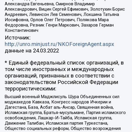
Александра Евгеньевна, Смирнов Владимир
Александрович, Вицин Сергей Ефимович, Золотухин Борис
Андреевич, Левинсон Лев Семенович, Локшина Татьяна
Иосифовна, Орлов Олег Петрович, Полякова Мара
Федоровна, Резник Генри Маркович, Захаров Герман
Константинович
Источник:
http://unro.minjust.ru/NKOForeignAgent.aspx
данные на
24.03.2022
* Единый федеральный список организаций, в
том числе иностранных и международных
организаций, признанных в соответствии с
законодательством Российской Федерации
террористическими:
Высший военный Маджлисуль Шура Объединенных сил
моджахедов Кавказа, Конгресс народов Ичкерии и
Дагестана, База, Асбат аль-Ансар, Священная война,
Исламская группа, Братья-мусульмане, Партия исламского
освобождения, Лашкар-И-Тайба, Исламская группа,
Движение Талибан, Исламская партия Туркестана,
Общество социальных реформ, Общество возрождения