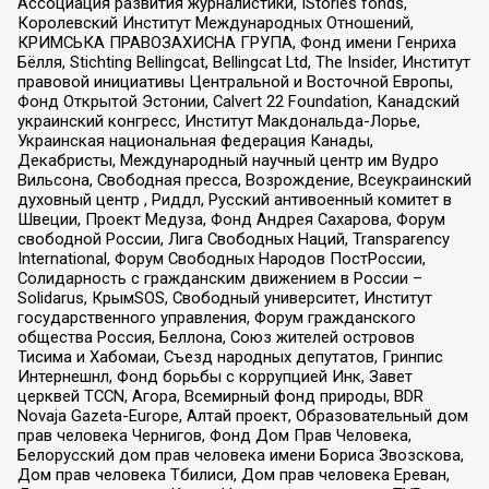
Ассоциация развития журналистики, IStories fonds,
Королевский Институт Международных Отношений,
КРИМСЬКА ПРАВОЗАХИСНА ГРУПА, Фонд имени Генриха
Бёлля, Stichting Bellingcat, Bellingcat Ltd, The Insider, Институт
правовой инициативы Центральной и Восточной Европы,
Фонд Открытой Эстонии, Calvert 22 Foundation, Канадский
украинский конгресс, Институт Макдональда-Лорье,
Украинская национальная федерация Канады,
Декабристы, Международный научный центр им Вудро
Вильсона, Свободная пресса, Возрождение, Всеукраинский
духовный центр , Риддл, Русский антивоенный комитет в
Швеции, Проект Медуза, Фонд Андрея Сахарова, Форум
свободной России, Лига Свободных Наций, Transparеncy
International, Форум Свободных Народов ПостРоссии,
Солидарность с гражданским движением в России –
Solidarus, КрымSOS, Свободный университет, Институт
государственного управления, Форум гражданского
общества Россия, Беллона, Союз жителей островов
Тисима и Хабомаи, Съезд народных депутатов, Гринпис
Интернешнл, Фонд борьбы с коррупцией Инк, Завет
церквей TCCN, Агора, Всемирный фонд природы, BDR
Novaja Gazeta-Europe, Алтай проект, Образовательный дом
прав человека Чернигов, Фонд Дом Прав Человека,
Белорусский дом прав человека имени Бориса Звозскова,
Дом прав человека Тбилиси, Дом прав человека Ереван,