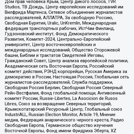
Дом прав человека Крым, Центр дикого лосося, TVR
Studios, ТВ Дождь, Центр европейских исследований им
Вилфрида Мартенса, Сетевое объединение журналистов
расследователей, АЛЛАТРА, За свободную Россию,
Свободная Бурятия, Uralic, UnKremlin, Международная
федерация транспортных рабочих, ИстЧам Финланд,
Гудзоновский институт, Фонд Демократического
Развития, Комитет-2024, Центрально-Европейский
университет, Центр восточноевропейских и
международных исследований, Общество Сторожевой
башни, Библии и трактатов Свидетелей Иеговы,
Гражданский Совет, Центр анализа европейской политики,
Академическая сеть Восточная Европа, Российский
комитет действия, РЭНД корпорейшн, Русская Америка за
демократию в России, Настоящая Россия, Глобальная сеть
журналистов-расследователей, Служба поддержки,
Свободная Россия Берлин, Свободная Россия Северный
Рейн-Вестфалия, Фонд глобальной помощи, Антивоенный
комитет России, Russie-Libertes, La Asocicion de Rusos
Libres, Союз за возвращение Северных территорий,
Крымскотатарский Ресурсный Центр, Глобальный союз
IndustriALL, Russian Election Monitor, Article 19, Мнение
медиа, Федерация анархического черного креста, Радио
Свободная Европа, Германское общество изучения
Восточной Европы, Фонд имени Фридриха Эберта, XZ