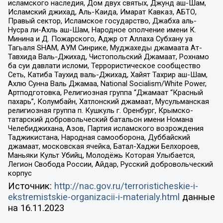
исламского наследия, Дом двух святых, Джунд аш-Шам,
Исламский джихад, Аль-Каида, Имарат Кавказ, АБТО,
Правый сектор, Исламское государство, Джабха аль-
Нусра ли-Ахль аш-Шам, Народное ополчение имени К.
Минина и Д. Пожарского, Аджр от Аллаха Субхану уа
Тагьаля SHAM, АУМ Синрике, Муджахеды джамаата Ат-
Тавхида Валь-Джихад, Чистопольский Джамаат, Рохнамо
ба суи давлати исломи, Террористическое сообщество
Сеть, Катиба Таухид валь-Джихад, Хайят Тахрир аш-Шам,
Ахлю Сунна Валь Джамаа, National Socialism/White Power,
Артподготовка, Религиозная группа “Джамаат “Красный
пахарь”, Колумбайн, Хатлонский джамаат, Мусульманская
религиозная группа п. Кушкуль г. Оренбург, Крымско-
татарский добровольческий батальон имени Номана
Челебиджихана, Азов, Партия исламского возрождения
Таджикистана, Народная самооборона, Дуббайский
джамаат, московская ячейка, Батал-Хаджи Белхороев,
Маньяки Культ Убийц, Молодёжь Которая Улыбается,
Легион Свобода России, Айдар, Русский добровольческий
корпус
Источник:
http://nac.gov.ru/terroristicheskie-i-
ekstremistskie-organizacii-i-materialy.html
данные
на
16.11.2023