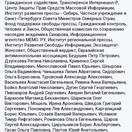
Гражданское содействие, Трансперенси Интернешнл-Р,
Центр Защиты Прав Средств Массовой Информации,
Институт развития прессы - Сибирь, Частное учреждение в
Санкт-Петербурге Совета Министров Северных Стран,
Фонд поддержки свободы прессы, Гражданский контроль,
Человек и Закон, Общественная комиссия по сохранению
наследия академика Сахарова, Информационное
агентство МЕМО. РУ, Институт региональной прессы,
Институт Развития Свободы Информации, Экозащита!-
Женсовет, Общественный вердикт, Евразийская
антимонопольная ассоциация, Бедушев Петр Петрович,
Дзугкоева Регина Николаевна, Кривенко Сергей
Владимирович, Милославский Павел Юрьевич, Шнырова
Ольга Вадимовна, Чанышева Лилия Айратовна, Сидорович
Ольга Борисовна, Туровский Александр Алексеевич,
Васильева Анастасия Евгеньевна, Ривина Анна Валерьевна,
Бойко Анатолий Николаевич, Дугин Сергей Георгиевич,
Пивоваров Андрей Сергеевич, Аверин Виталий Евгеньевич,
Барахоев Магомед Бекханович, Шарипков Олег
Викторович, Мошель Ирина Ароновна, Шведов Григорий
Сергеевич, Пономарев Лев Александрович, Каргалицкий
Борис Юльевич, Созаев Валерий Валерьевич, Исламов
Тимур Рифгатович, Романова Ольга Евгеньевна, Щаров
Сергей Алексадрович, Цирульников Борис Альбертович,
Гасан Ольга Павловна, Паутов Юрий Анатольевич,