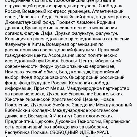
Соединенных Штатов, Тихоокеанский центр защиты
окружающей среды и природных ресурсов, Свободная
Россия, Всемирный конгресс украинцев, Атлантический
совет, Человек в беде, Европейский фонд за демократию,
Джеймстаунский фонд, Прожект Хармони, Родники
дракона, Врачи против насильственного извлечения
органов, Фалунь Дафа, Друзья Фалуньгун, Фалуньгун,
Коалиция по расследованию преследования в отношении
Фалуньгун в Китае, Всемирная организация по
расследованию преследований Фалуньгун, Пражский
гражданский центр, Ассоциация школ политических
исследований при Совете Европы, Центр либеральной
современности, Форум русскоязычных европейцев,
Немецко-русский обмен, Бард колледж, Европейский
выбор, Фонд Ходорковского, Оксфордский российский
фонд, Фонд Будущее России, Компания свободы
информации, Проект Медиа, Международное партнерство
за права человека, Духовное Управление Евангельских
Христиан Украинской Христианской Церкви, Новое
Поколение, Духовное Учебное Заведение Международный
Библейский Колледж, Международное христианское
движение, Всемирный Институт Саентологических
Предприятий, Церковь Духовной Технологии, Европейская
сеть организаций по наблюдению за выборами,
Республика Польша, СВОБОДНЫЙ ИДЕЛЬ-УРАЛ,