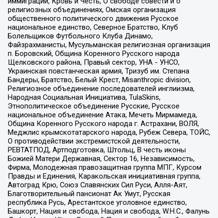
иммиграции, Кровь и Честь, О свободе совести и о
религиозных объединениях, Омская организация
общественного политического движения Русское
национальное единство, Северное Братство, Клуб
Болельщиков Футбольного Клуба Динамо,
Файзрахманисты, Мусульманская религиозная организация
п. Боровский, Община Коренного Русского народа
Щелковского района, Правый сектор, УНА - УНСО,
Украинская повстанческая армия, Тризуб им. Степана
Бандеры, Братство, Белый Крест, Misanthropic division,
Религиозное объединение последователей инглиизма,
Народная Социальная Инициатива, TulaSkins,
Этнополитическое объединение Русские, Русское
национальное объединение Атака, Мечеть Мирмамеда,
Община Коренного Русского народа г. Астрахани, ВОЛЯ,
Меджлис крымскотатарского народа, Рубеж Севера, ТОЙС,
О противодействии экстремистской деятельности,
РЕВТАТПОД, Артподготовка, Штольц, В честь иконы
Божией Матери Державная, Сектор 16, Независимость,
Фирма, Молодежная правозащитная группа МПГ, Курсом
Правды и Единения, Каракольская инициативная группа,
Автоград Крю, Союз Славянских Сил Руси, Алля-Аят,
Благотворительный пансионат Ак Умут, Русская
республика Русь, Арестантское уголовное единство,
Башкорт, Нация и свобода, Нация и свобода, W.H.С., Фалунь