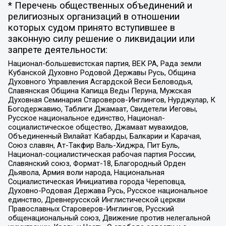
* Перечень общественных объединений и
религиозных организаций в отношении
которых судом принято вступившее в
законную силу решение о ликвидации или
запрете деятельности:
Национал-большевистская партия, ВЕК РА, Рада земли
Кубанской Духовно Родовой Державы Русь, Община
Духовного Управления Асгардской Веси Беловодья,
Славянская Община Капища Веды Перуна, Мужская
Духовная Семинария Староверов-Инглингов, Нурджулар, К
Богодержавию, Таблиги Джамаат, Свидетели Иеговы,
Русское национальное единство, Национал-
социалистическое общество, Джамаат мувахидов,
Объединенный Вилайат Кабарды, Балкарии и Карачая,
Союз славян, Ат-Такфир Валь-Хиджра, Пит Буль,
Национал-социалистическая рабочая партия России,
Славянский союз, Формат-18, Благородный Орден
Дьявола, Армия воли народа, Национальная
Социалистическая Инициатива города Череповца,
Духовно-Родовая Держава Русь, Русское национальное
единство, Древнерусской Инглистической церкви
Православных Староверов-Инглингов, Русский
общенациональный союз, Движение против нелегальной