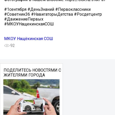
#1сентября #ДеньЗнаний #Первоклассники
#Советник36 #НавигаторыДетства #Росдетцентр
#ДвижениеПервых
#МКОУНащeкинскаяСОШ
МКОУ Нащёкинская СОШ
92
ПОДЕЛИТЕСЬ НОВОСТЯМИ С
ЖИТЕЛЯМИ ГОРОДА