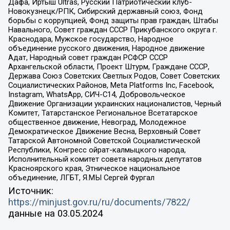
Дафа, Иртыш Ultras, Русский Патриотический клуб-
Новокузнецк/РПК, Сибирский державный союз, Фонд
борьбы с коррупцией, Фонд защиты прав граждан, Штабы
Навального, Совет граждан СССР Прикубанского округа г.
Краснодара, Мужское государство, Народное
объединение русского движения, Народное движение
Адат, Народный совет граждан РСФСР СССР
Архангельской области, Проект Штурм, Граждане СССР,
Держава Союз Советских Светлых Родов, Совет Советских
Социалистических Районов, Meta Platforms Inc, Facebook,
Instagram, WhatsApp, СИЧ-С14, Добровольческое
Движение Организации украинских националистов, Черный
Комитет, Татарстанское Региональное Всетатарское
общественное движение, Невоград, Молодежное
Демократическое Движение Весна, Верховный Совет
Татарской Автономной Советской Социалистической
Республики, Конгресс ойрат-калмыцкого народа,
Исполнительный комитет совета народных депутатов
Красноярского края, Этническое национальное
объединение, ЛГБТ, Я.МЫ Сергей Фургал
Источник:
https://minjust.gov.ru/ru/documents/7822/
данные на
03.05.2024