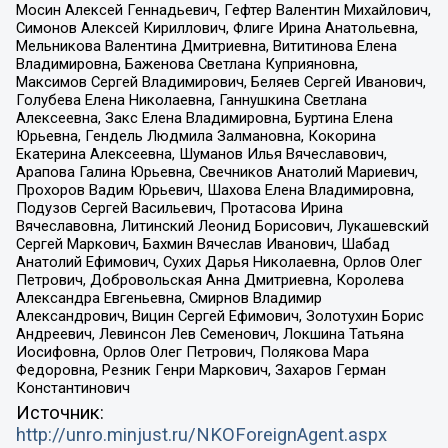
Мосин Алексей Геннадьевич, Гефтер Валентин Михайлович,
Симонов Алексей Кириллович, Флиге Ирина Анатольевна,
Мельникова Валентина Дмитриевна, Вититинова Елена
Владимировна, Баженова Светлана Куприяновна,
Максимов Сергей Владимирович, Беляев Сергей Иванович,
Голубева Елена Николаевна, Ганнушкина Светлана
Алексеевна, Закс Елена Владимировна, Буртина Елена
Юрьевна, Гендель Людмила Залмановна, Кокорина
Екатерина Алексеевна, Шуманов Илья Вячеславович,
Арапова Галина Юрьевна, Свечников Анатолий Мариевич,
Прохоров Вадим Юрьевич, Шахова Елена Владимировна,
Подузов Сергей Васильевич, Протасова Ирина
Вячеславовна, Литинский Леонид Борисович, Лукашевский
Сергей Маркович, Бахмин Вячеслав Иванович, Шабад
Анатолий Ефимович, Сухих Дарья Николаевна, Орлов Олег
Петрович, Добровольская Анна Дмитриевна, Королева
Александра Евгеньевна, Смирнов Владимир
Александрович, Вицин Сергей Ефимович, Золотухин Борис
Андреевич, Левинсон Лев Семенович, Локшина Татьяна
Иосифовна, Орлов Олег Петрович, Полякова Мара
Федоровна, Резник Генри Маркович, Захаров Герман
Константинович
Источник:
http://unro.minjust.ru/NKOForeignAgent.aspx