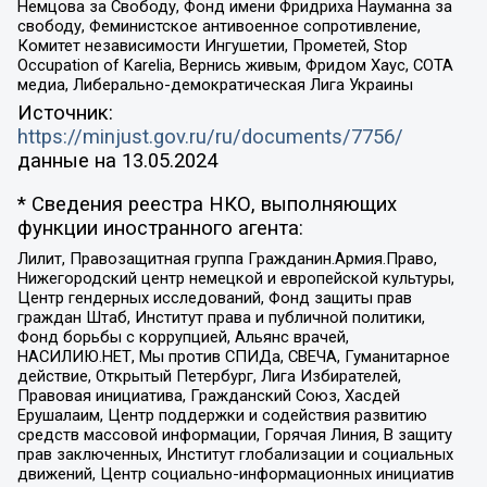
Немцова за Свободу, Фонд имени Фридриха Науманна за
свободу, Феминистское антивоенное сопротивление,
Комитет независимости Ингушетии, Прометей, Stop
Occupation of Karelia, Вернись живым, Фридом Хаус, СОТА
медиа, Либерально-демократическая Лига Украины
Источник:
https://minjust.gov.ru/ru/documents/7756/
данные на
13.05.2024
* Сведения реестра НКО, выполняющих
функции иностранного агента:
Лилит, Правозащитная группа Гражданин.Армия.Право,
Нижегородский центр немецкой и европейской культуры,
Центр гендерных исследований, Фонд защиты прав
граждан Штаб, Институт права и публичной политики,
Фонд борьбы с коррупцией, Альянс врачей,
НАСИЛИЮ.НЕТ, Мы против СПИДа, СВЕЧА, Гуманитарное
действие, Открытый Петербург, Лига Избирателей,
Правовая инициатива, Гражданский Союз, Хасдей
Ерушалаим, Центр поддержки и содействия развитию
средств массовой информации, Горячая Линия, В защиту
прав заключенных, Институт глобализации и социальных
движений, Центр социально-информационных инициатив