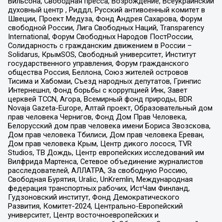
Вильсона, Свободная пресса, Возрождение, Всеукраинский
духовный центр , Риддл, Русский антивоенный комитет в
Швеции, Проект Медуза, Фонд Андрея Сахарова, Форум
свободной России, Лига Свободных Наций, Transparеncy
International, Форум Свободных Народов ПостРоссии,
Солидарность с гражданским движением в России –
Solidarus, КрымSOS, Свободный университет, Институт
государственного управления, Форум гражданского
общества Россия, Беллона, Союз жителей островов
Тисима и Хабомаи, Съезд народных депутатов, Гринпис
Интернешнл, Фонд борьбы с коррупцией Инк, Завет
церквей TCCN, Агора, Всемирный фонд природы, BDR
Novaja Gazeta-Europe, Алтай проект, Образовательный дом
прав человека Чернигов, Фонд Дом Прав Человека,
Белорусский дом прав человека имени Бориса Звозскова,
Дом прав человека Тбилиси, Дом прав человека Ереван,
Дом прав человека Крым, Центр дикого лосося, TVR
Studios, ТВ Дождь, Центр европейских исследований им
Вилфрида Мартенса, Сетевое объединение журналистов
расследователей, АЛЛАТРА, За свободную Россию,
Свободная Бурятия, Uralic, UnKremlin, Международная
федерация транспортных рабочих, ИстЧам Финланд,
Гудзоновский институт, Фонд Демократического
Развития, Комитет-2024, Центрально-Европейский
университет, Центр восточноевропейских и