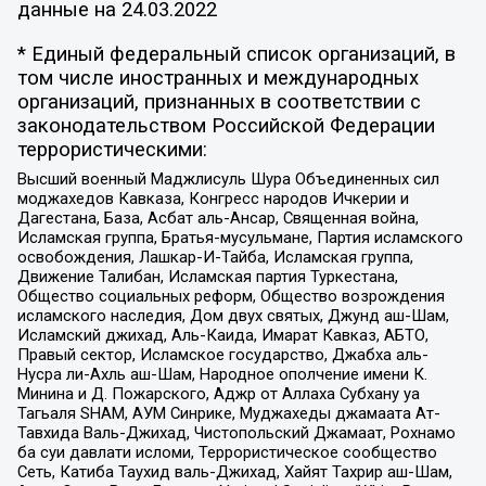
данные на
24.03.2022
* Единый федеральный список организаций, в
том числе иностранных и международных
организаций, признанных в соответствии с
законодательством Российской Федерации
террористическими:
Высший военный Маджлисуль Шура Объединенных сил
моджахедов Кавказа, Конгресс народов Ичкерии и
Дагестана, База, Асбат аль-Ансар, Священная война,
Исламская группа, Братья-мусульмане, Партия исламского
освобождения, Лашкар-И-Тайба, Исламская группа,
Движение Талибан, Исламская партия Туркестана,
Общество социальных реформ, Общество возрождения
исламского наследия, Дом двух святых, Джунд аш-Шам,
Исламский джихад, Аль-Каида, Имарат Кавказ, АБТО,
Правый сектор, Исламское государство, Джабха аль-
Нусра ли-Ахль аш-Шам, Народное ополчение имени К.
Минина и Д. Пожарского, Аджр от Аллаха Субхану уа
Тагьаля SHAM, АУМ Синрике, Муджахеды джамаата Ат-
Тавхида Валь-Джихад, Чистопольский Джамаат, Рохнамо
ба суи давлати исломи, Террористическое сообщество
Сеть, Катиба Таухид валь-Джихад, Хайят Тахрир аш-Шам,