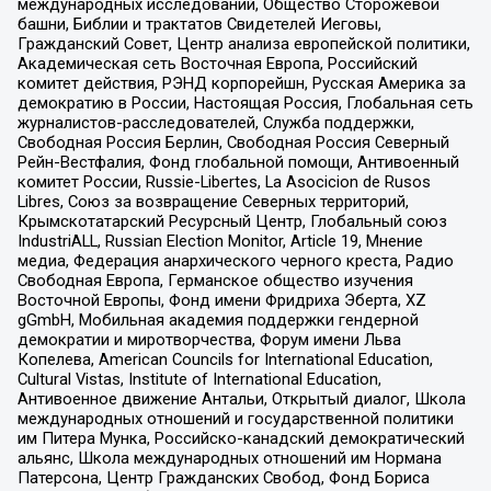
международных исследований, Общество Сторожевой
башни, Библии и трактатов Свидетелей Иеговы,
Гражданский Совет, Центр анализа европейской политики,
Академическая сеть Восточная Европа, Российский
комитет действия, РЭНД корпорейшн, Русская Америка за
демократию в России, Настоящая Россия, Глобальная сеть
журналистов-расследователей, Служба поддержки,
Свободная Россия Берлин, Свободная Россия Северный
Рейн-Вестфалия, Фонд глобальной помощи, Антивоенный
комитет России, Russie-Libertes, La Asocicion de Rusos
Libres, Союз за возвращение Северных территорий,
Крымскотатарский Ресурсный Центр, Глобальный союз
IndustriALL, Russian Election Monitor, Article 19, Мнение
медиа, Федерация анархического черного креста, Радио
Свободная Европа, Германское общество изучения
Восточной Европы, Фонд имени Фридриха Эберта, XZ
gGmbH, Мобильная академия поддержки гендерной
демократии и миротворчества, Форум имени Льва
Копелева, American Councils for International Education,
Cultural Vistas, Institute of International Education,
Антивоенное движение Антальи, Открытый диалог, Школа
международных отношений и государственной политики
им Питера Мунка, Российско-канадский демократический
альянс, Школа международных отношений им Нормана
Патерсона, Центр Гражданских Свобод, Фонд Бориса