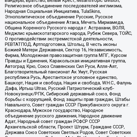
Бандеры, Братство, Белый Крест, Misanthropic division,
Религиозное объединение последователей инглиизма,
Народная Социальная Инициатива, TulaSkins,
Этнополитическое объединение Русские, Русское
национальное объединение Атака, Мечеть Мирмамеда,
Община Коренного Русского народа г. Астрахани, ВОЛЯ,
Меджлис крымскотатарского народа, Рубеж Севера, ТОЙС,
О противодействии экстремистской деятельности,
РЕВТАТПОД, Артподготовка, Штольц, В честь иконы
Божией Матери Державная, Сектор 16, Независимость,
Фирма, Молодежная правозащитная группа МПГ, Курсом
Правды и Единения, Каракольская инициативная группа,
Автоград Крю, Союз Славянских Сил Руси, Алля-Аят,
Благотворительный пансионат Ак Умут, Русская
республика Русь, Арестантское уголовное единство,
Башкорт, Нация и свобода, Нация и свобода, W.H.С., Фалунь
Дафа, Иртыш Ultras, Русский Патриотический клуб-
Новокузнецк/РПК, Сибирский державный союз, Фонд
борьбы с коррупцией, Фонд защиты прав граждан, Штабы
Навального, Совет граждан СССР Прикубанского округа г.
Краснодара, Мужское государство, Народное
объединение русского движения, Народное движение
Адат, Народный совет граждан РСФСР СССР
Архангельской области, Проект Штурм, Граждане СССР,
Держава Союз Советских Светлых Родов, Совет Советских