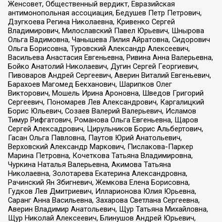
Женсовет, Общественный вердикт, Евразийская
антимонопольная ассоциация, Бедушев Петр Петрович,
Дзугкоева Регина Николаевна, Кривенко Сергей
Владимирович, Милославский Павел Юрьевич, Шнырова
Ольга Вадимовна, Чанышева Лилия Айратовна, Сидорович
Ольга Борисовна, Туровский Александр Алексеевич,
Васильева Анастасия Евгеньевна, Ривина Анна Валерьевна,
Бойко Анатолий Николаевич, Дугин Сергей Георгиевич,
Пивоваров Андрей Сергеевич, Аверин Виталий Евгеньевич,
Барахоев Магомед Бекханович, Шарипков Олег
Викторович, Мошель Ирина Ароновна, Шведов Григорий
Сергеевич, Пономарев Лев Александрович, Каргалицкий
Борис Юльевич, Созаев Валерий Валерьевич, Исламов
Тимур Рифгатович, Романова Ольга Евгеньевна, Щаров
Сергей Алексадрович, Цирульников Борис Альбертович,
Гасан Ольга Павловна, Паутов Юрий Анатольевич,
Верховский Александр Маркович, Пислакова-Паркер
Марина Петровна, Кочеткова Татьяна Владимировна,
Чуркина Наталья Валерьевна, Акимова Татьяна
Николаевна, Золотарева Екатерина Александровна,
Рачинский Ян Збигневич, Жемкова Елена Борисовна,
Гудков Лев Дмитриевич, Илларионова Юлия Юрьевна,
Саранг Анна Васильевна, Захарова Светлана Сергеевна,
Аверин Владимир Анатольевич, Щур Татьяна Михайловна,
Щур Николай Алексеевич, Блинушов Андрей Юрьевич,