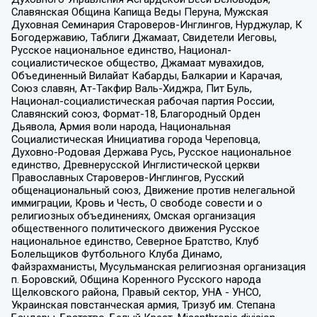
Славянская Община Капища Веды Перуна, Мужская
Духовная Семинария Староверов-Инглингов, Нурджулар, К
Богодержавию, Таблиги Джамаат, Свидетели Иеговы,
Русское национальное единство, Национал-
социалистическое общество, Джамаат мувахидов,
Объединенный Вилайат Кабарды, Балкарии и Карачая,
Союз славян, Ат-Такфир Валь-Хиджра, Пит Буль,
Национал-социалистическая рабочая партия России,
Славянский союз, Формат-18, Благородный Орден
Дьявола, Армия воли народа, Национальная
Социалистическая Инициатива города Череповца,
Духовно-Родовая Держава Русь, Русское национальное
единство, Древнерусской Инглистической церкви
Православных Староверов-Инглингов, Русский
общенациональный союз, Движение против нелегальной
иммиграции, Кровь и Честь, О свободе совести и о
религиозных объединениях, Омская организация
общественного политического движения Русское
национальное единство, Северное Братство, Клуб
Болельщиков Футбольного Клуба Динамо,
Файзрахманисты, Мусульманская религиозная организация
п. Боровский, Община Коренного Русского народа
Щелковского района, Правый сектор, УНА - УНСО,
Украинская повстанческая армия, Тризуб им. Степана