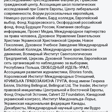
расследованию преследований Фалуньгун, Пражский
гражданский центр, Ассоциация школ политических
исследований при Совете Европы, Центр либеральной
современности, Форум русскоязычных европейцев,
Немецко-русский обмен, Бард колледж, Европейский
выбор, Фонд Ходорковского, Оксфордский российский
фонд, Фонд Будущее России, Компания свободы
информации, Проект Медиа, Международное партнерство
за права человека, Духовное Управление Евангельских
Христиан Украинской Христианской Церкви, Новое
Поколение, Духовное Учебное Заведение Международный
Библейский Колледж, Международное христианское
движение, Всемирный Институт Саентологических
Предприятий, Церковь Духовной Технологии, Европейская
сеть организаций по наблюдению за выборами,
Республика Польша, СВОБОДНЫЙ ИДЕЛЬ-УРАЛ,
Ассоциация развития журналистики, IStories fonds,
Королевский Институт Международных Отношений,
КРИМСЬКА ПРАВОЗАХИСНА ГРУПА, Фонд имени Генриха
Бёлля, Stichting Bellingcat, Bellingcat Ltd, The Insider, Институт
правовой инициативы Центральной и Восточной Европы,
Фонд Открытой Эстонии, Calvert 22 Foundation, Канадский
украинский конгресс, Институт Макдональда-Лорье,
Украинская национальная федерация Канады,
Декабристы, Международный научный центр им Вудро