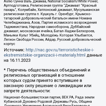
Ахлю Сунна Валь Джамаа, National Socialism/White Power,
Артподготовка, Религиозная группа “Джамаат “Красный
пахарь”, Колумбайн, Хатлонский джамаат, Мусульманская
религиозная группа п. Кушкуль г. Оренбург, Крымско-
татарский добровольческий батальон имени Номана
Челебиджихана, Азов, Партия исламского возрождения
Таджикистана, Народная самооборона, Дуббайский
джамаат, московская ячейка, Батал-Хаджи Белхороев,
Маньяки Культ Убийц, Молодёжь Которая Улыбается,
Легион Свобода России, Айдар, Русский добровольческий
корпус
Источник:
http://nac.gov.ru/terroristicheskie-i-
ekstremistskie-organizacii-i-materialy.html
данные
на
16.11.2023
* Перечень общественных объединений и
религиозных организаций в отношении
которых судом принято вступившее в
законную силу решение о ликвидации или
запрете деятельности:
Национал-большевистская партия, ВЕК РА, Рада земли
Кубанской Духовно Родовой Державы Русь, Община
Духовного Управления Асгардской Веси Беловодья,