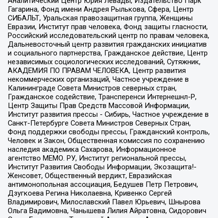
Аналитический Центр Юрия Левады, Издательство Парк
Гагарина, Фонд имени Андрея Рылькова, Сфера, Центр
СИБАЛЬТ, Уральская правозащитная группа, Женщины
Евразии, Институт прав человека, Фонд защиты гласности,
Российский исследовательский центр по правам человека,
Дальневосточный центр развития гражданских инициатив
и социального партнерства, Гражданское действие, Центр
независимых социологических исследований, Сутяжник,
АКАДЕМИЯ ПО ПРАВАМ ЧЕЛОВЕКА, Центр развития
некоммерческих организаций, Частное учреждение в
Калининграде Совета Министров северных стран,
Гражданское содействие, Трансперенси Интернешнл-Р,
Центр Защиты Прав Средств Массовой Информации,
Институт развития прессы - Сибирь, Частное учреждение в
Санкт-Петербурге Совета Министров Северных Стран,
Фонд поддержки свободы прессы, Гражданский контроль,
Человек и Закон, Общественная комиссия по сохранению
наследия академика Сахарова, Информационное
агентство МЕМО. РУ, Институт региональной прессы,
Институт Развития Свободы Информации, Экозащита!-
Женсовет, Общественный вердикт, Евразийская
антимонопольная ассоциация, Бедушев Петр Петрович,
Дзугкоева Регина Николаевна, Кривенко Сергей
Владимирович, Милославский Павел Юрьевич, Шнырова
Ольга Вадимовна, Чанышева Лилия Айратовна, Сидорович