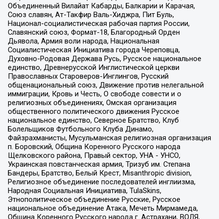
Объединенный Вилайат Кабарды, Балкарии и Карачая,
Союз славян, Ат-Такфир Валь-Хиджра, Пит Буль,
Национал-социалистическая рабочая партия России,
Славянский союз, Формат-18, Благородный Орден
Дьявола, Армия воли народа, Национальная
Социалистическая Инициатива города Череповца,
Духовно-Родовая Держава Русь, Русское национальное
единство, Древнерусской Инглистической церкви
Православных Староверов-Инглингов, Русский
общенациональный союз, Движение против нелегальной
иммиграции, Кровь и Честь, О свободе совести и о
религиозных объединениях, Омская организация
общественного политического движения Русское
национальное единство, Северное Братство, Клуб
Болельщиков Футбольного Клуба Динамо,
Файзрахманисты, Мусульманская религиозная организация
п. Боровский, Община Коренного Русского народа
Щелковского района, Правый сектор, УНА - УНСО,
Украинская повстанческая армия, Тризуб им. Степана
Бандеры, Братство, Белый Крест, Misanthropic division,
Религиозное объединение последователей инглиизма,
Народная Социальная Инициатива, TulaSkins,
Этнополитическое объединение Русские, Русское
национальное объединение Атака, Мечеть Мирмамеда,
Община Коренного Русского народа г. Астрахани, ВОЛЯ,