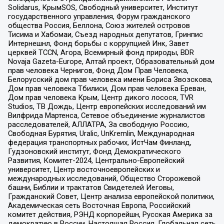
Solidarus, КрымSOS, Свободный университет, Институт
государственного управления, Форум гражданского
общества Россия, Беллона, Союз жителей островов
Тисима и Хабомаи, Съезд народных депутатов, Гринпис
Интернешнл, Фонд борьбы с коррупцией Инк, Завет
церквей TCCN, Агора, Всемирный фонд природы, BDR
Novaja Gazeta-Europe, Алтай проект, Образовательный дом
прав человека Чернигов, Фонд Дом Прав Человека,
Белорусский дом прав человека имени Бориса Звозскова,
Дом прав человека Тбилиси, Дом прав человека Ереван,
Дом прав человека Крым, Центр дикого лосося, TVR
Studios, ТВ Дождь, Центр европейских исследований им
Вилфрида Мартенса, Сетевое объединение журналистов
расследователей, АЛЛАТРА, За свободную Россию,
Свободная Бурятия, Uralic, UnKremlin, Международная
федерация транспортных рабочих, ИстЧам Финланд,
Гудзоновский институт, Фонд Демократического
Развития, Комитет-2024, Центрально-Европейский
университет, Центр восточноевропейских и
международных исследований, Общество Сторожевой
башни, Библии и трактатов Свидетелей Иеговы,
Гражданский Совет, Центр анализа европейской политики,
Академическая сеть Восточная Европа, Российский
комитет действия, РЭНД корпорейшн, Русская Америка за
демократию в России, Настоящая Россия, Глобальная сеть