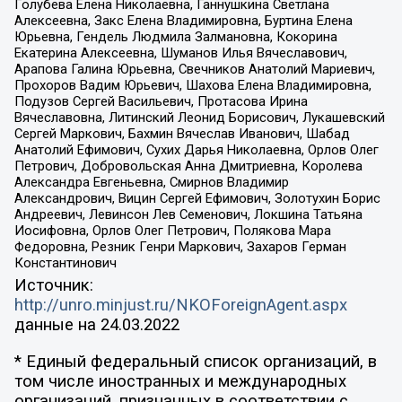
Голубева Елена Николаевна, Ганнушкина Светлана
Алексеевна, Закс Елена Владимировна, Буртина Елена
Юрьевна, Гендель Людмила Залмановна, Кокорина
Екатерина Алексеевна, Шуманов Илья Вячеславович,
Арапова Галина Юрьевна, Свечников Анатолий Мариевич,
Прохоров Вадим Юрьевич, Шахова Елена Владимировна,
Подузов Сергей Васильевич, Протасова Ирина
Вячеславовна, Литинский Леонид Борисович, Лукашевский
Сергей Маркович, Бахмин Вячеслав Иванович, Шабад
Анатолий Ефимович, Сухих Дарья Николаевна, Орлов Олег
Петрович, Добровольская Анна Дмитриевна, Королева
Александра Евгеньевна, Смирнов Владимир
Александрович, Вицин Сергей Ефимович, Золотухин Борис
Андреевич, Левинсон Лев Семенович, Локшина Татьяна
Иосифовна, Орлов Олег Петрович, Полякова Мара
Федоровна, Резник Генри Маркович, Захаров Герман
Константинович
Источник:
http://unro.minjust.ru/NKOForeignAgent.aspx
данные на
24.03.2022
* Единый федеральный список организаций, в
том числе иностранных и международных
организаций, признанных в соответствии с