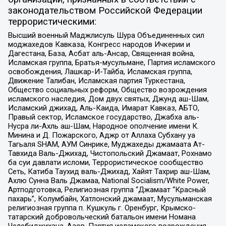
законодательством Российской Федерации
террористическими:
Высший военный Маджлисуль Шура Объединенных сил
моджахедов Кавказа, Конгресс народов Ичкерии и
Дагестана, База, Асбат аль-Ансар, Священная война,
Исламская группа, Братья-мусульмане, Партия исламского
освобождения, Лашкар-И-Тайба, Исламская группа,
Движение Талибан, Исламская партия Туркестана,
Общество социальных реформ, Общество возрождения
исламского наследия, Дом двух святых, Джунд аш-Шам,
Исламский джихад, Аль-Каида, Имарат Кавказ, АБТО,
Правый сектор, Исламское государство, Джабха аль-
Нусра ли-Ахль аш-Шам, Народное ополчение имени К.
Минина и Д. Пожарского, Аджр от Аллаха Субхану уа
Тагьаля SHAM, АУМ Синрике, Муджахеды джамаата Ат-
Тавхида Валь-Джихад, Чистопольский Джамаат, Рохнамо
ба суи давлати исломи, Террористическое сообщество
Сеть, Катиба Таухид валь-Джихад, Хайят Тахрир аш-Шам,
Ахлю Сунна Валь Джамаа, National Socialism/White Power,
Артподготовка, Религиозная группа “Джамаат “Красный
пахарь”, Колумбайн, Хатлонский джамаат, Мусульманская
религиозная группа п. Кушкуль г. Оренбург, Крымско-
татарский добровольческий батальон имени Номана