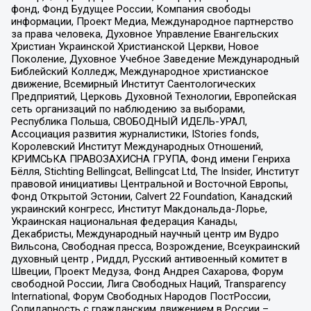
фонд, Фонд Будущее России, Компания свободы
информации, Проект Медиа, Международное партнерство
за права человека, Духовное Управление Евангельских
Христиан Украинской Христианской Церкви, Новое
Поколение, Духовное Учебное Заведение Международный
Библейский Колледж, Международное христианское
движение, Всемирный Институт Саентологических
Предприятий, Церковь Духовной Технологии, Европейская
сеть организаций по наблюдению за выборами,
Республика Польша, СВОБОДНЫЙ ИДЕЛЬ-УРАЛ,
Ассоциация развития журналистики, IStories fonds,
Королевский Институт Международных Отношений,
КРИМСЬКА ПРАВОЗАХИСНА ГРУПА, Фонд имени Генриха
Бёлля, Stichting Bellingcat, Bellingcat Ltd, The Insider, Институт
правовой инициативы Центральной и Восточной Европы,
Фонд Открытой Эстонии, Calvert 22 Foundation, Канадский
украинский конгресс, Институт Макдональда-Лорье,
Украинская национальная федерация Канады,
Декабристы, Международный научный центр им Вудро
Вильсона, Свободная пресса, Возрождение, Всеукраинский
духовный центр , Риддл, Русский антивоенный комитет в
Швеции, Проект Медуза, Фонд Андрея Сахарова, Форум
свободной России, Лига Свободных Наций, Transparеncy
International, Форум Свободных Народов ПостРоссии,
Солидарность с гражданским движением в России –