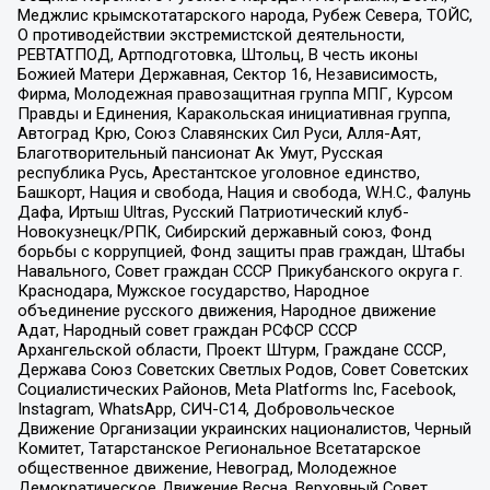
Меджлис крымскотатарского народа, Рубеж Севера, ТОЙС,
О противодействии экстремистской деятельности,
РЕВТАТПОД, Артподготовка, Штольц, В честь иконы
Божией Матери Державная, Сектор 16, Независимость,
Фирма, Молодежная правозащитная группа МПГ, Курсом
Правды и Единения, Каракольская инициативная группа,
Автоград Крю, Союз Славянских Сил Руси, Алля-Аят,
Благотворительный пансионат Ак Умут, Русская
республика Русь, Арестантское уголовное единство,
Башкорт, Нация и свобода, Нация и свобода, W.H.С., Фалунь
Дафа, Иртыш Ultras, Русский Патриотический клуб-
Новокузнецк/РПК, Сибирский державный союз, Фонд
борьбы с коррупцией, Фонд защиты прав граждан, Штабы
Навального, Совет граждан СССР Прикубанского округа г.
Краснодара, Мужское государство, Народное
объединение русского движения, Народное движение
Адат, Народный совет граждан РСФСР СССР
Архангельской области, Проект Штурм, Граждане СССР,
Держава Союз Советских Светлых Родов, Совет Советских
Социалистических Районов, Meta Platforms Inc, Facebook,
Instagram, WhatsApp, СИЧ-С14, Добровольческое
Движение Организации украинских националистов, Черный
Комитет, Татарстанское Региональное Всетатарское
общественное движение, Невоград, Молодежное
Демократическое Движение Весна, Верховный Совет