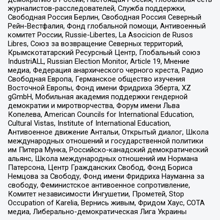
журналистов-расследователей, Служба поддержки,
Свободная Россия Берлин, Свободная Россия Северный
Рейн-Вестфалия, Фонд глобальной помощи, Антивоенный
комитет России, Russie-Libertes, La Asocicion de Rusos
Libres, Союз за возвращение Северных территорий,
Крымскотатарский Ресурсный Центр, Глобальный союз
IndustriALL, Russian Election Monitor, Article 19, Мнение
медиа, Федерация анархического черного креста, Радио
Свободная Европа, Германское общество изучения
Восточной Европы, Фонд имени Фридриха Эберта, XZ
gGmbH, Мобильная академия поддержки гендерной
демократии и миротворчества, Форум имени Льва
Копелева, American Councils for International Education,
Cultural Vistas, Institute of International Education,
Антивоенное движение Антальи, Открытый диалог, Школа
международных отношений и государственной политики
им Питера Мунка, Российско-канадский демократический
альянс, Школа международных отношений им Нормана
Патерсона, Центр Гражданских Свобод, Фонд Бориса
Немцова за Свободу, Фонд имени Фридриха Науманна за
свободу, Феминистское антивоенное сопротивление,
Комитет независимости Ингушетии, Прометей, Stop
Occupation of Karelia, Вернись живым, Фридом Хаус, СОТА
медиа, Либерально-демократическая Лига Украины