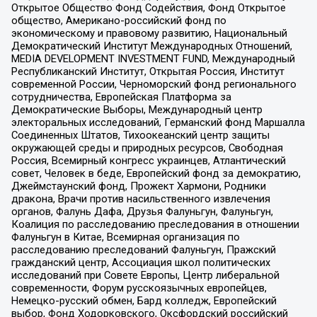
Открытое Общество Фонд Содействия, Фонд Открытое
общество, Американо-российский фонд по
экономическому и правовому развитию, Национальный
Демократический Институт Международных Отношений,
MEDIA DEVELOPMENT INVESTMENT FUND, Международный
Республиканский Институт, Открытая Россия, Институт
современной России, Черноморский фонд регионального
сотрудничества, Европейская Платформа за
Демократические Выборы, Международный центр
электоральных исследований, Германский фонд Маршалла
Соединенных Штатов, Тихоокеанский центр защиты
окружающей среды и природных ресурсов, Свободная
Россия, Всемирный конгресс украинцев, Атлантический
совет, Человек в беде, Европейский фонд за демократию,
Джеймстаунский фонд, Прожект Хармони, Родники
дракона, Врачи против насильственного извлечения
органов, Фалунь Дафа, Друзья Фалуньгун, Фалуньгун,
Коалиция по расследованию преследования в отношении
Фалуньгун в Китае, Всемирная организация по
расследованию преследований Фалуньгун, Пражский
гражданский центр, Ассоциация школ политических
исследований при Совете Европы, Центр либеральной
современности, Форум русскоязычных европейцев,
Немецко-русский обмен, Бард колледж, Европейский
выбор, Фонд Ходорковского, Оксфордский российский