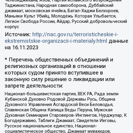
Челебиджихана, Азов, Партия исламского возрождения
Таджикистана, Народная самооборона, Дуббайский
джамаат, московская ячейка, Батал-Хаджи Белхороев,
Маньяки Культ Убийц, Молодёжь Которая Улыбается,
Легион Свобода России, Айдар, Русский добровольческий
корпус
Источник:
http://nac.gov.ru/terroristicheskie-i-
ekstremistskie-organizacii-i-materialy.html
данные
на
16.11.2023
* Перечень общественных объединений и
религиозных организаций в отношении
которых судом принято вступившее в
законную силу решение о ликвидации или
запрете деятельности:
Национал-большевистская партия, ВЕК РА, Рада земли
Кубанской Духовно Родовой Державы Русь, Община
Духовного Управления Асгардской Веси Беловодья,
Славянская Община Капища Веды Перуна, Мужская
Духовная Семинария Староверов-Инглингов, Нурджулар, К
Богодержавию, Таблиги Джамаат, Свидетели Иеговы,
Русское национальное единство, Национал-
социалистическое общество, Джамаат мувахидов,