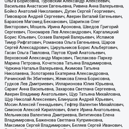
Ольга Борисовна, Туровский Александр Алексеевич,
Васильева Анастасия Евгеньевна, Ривина Анна Валерьевна,
Бойко Анатолий Николаевич, Дугин Сергей Георгиевич,
Пивоваров Андрей Сергеевич, Аверин Виталий Евгеньевич,
Барахоев Магомед Бекханович, Шарипков Олег
Викторович, Мошель Ирина Ароновна, Шведов Григорий
Сергеевич, Пономарев Лев Александрович, Каргалицкий
Борис Юльевич, Созаев Валерий Валерьевич, Исламов
Тимур Рифгатович, Романова Ольга Евгеньевна, Щаров
Сергей Алексадрович, Цирульников Борис Альбертович,
Гасан Ольга Павловна, Паутов Юрий Анатольевич,
Верховский Александр Маркович, Пислакова-Паркер
Марина Петровна, Кочеткова Татьяна Владимировна,
Чуркина Наталья Валерьевна, Акимова Татьяна
Николаевна, Золотарева Екатерина Александровна,
Рачинский Ян Збигневич, Жемкова Елена Борисовна,
Гудков Лев Дмитриевич, Илларионова Юлия Юрьевна,
Саранг Анна Васильевна, Захарова Светлана Сергеевна,
Аверин Владимир Анатольевич, Щур Татьяна Михайловна,
Щур Николай Алексеевич, Блинушов Андрей Юрьевич,
Мосин Алексей Геннадьевич, Гефтер Валентин Михайлович,
Симонов Алексей Кириллович, Флиге Ирина Анатольевна,
Мельникова Валентина Дмитриевна, Вититинова Елена
Владимировна, Баженова Светлана Куприяновна,
Максимов Сергей Владимирович, Беляев Сергей Иванович,